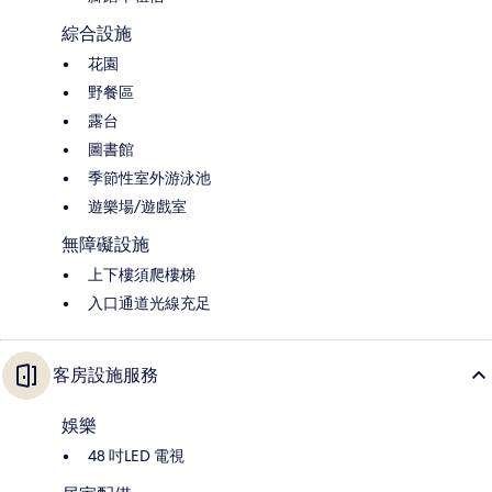
綜合設施
花園
野餐區
露台
圖書館
季節性室外游泳池
遊樂場/遊戲室
無障礙設施
上下樓須爬樓梯
入口通道光線充足
客房設施服務
娛樂
48 吋LED 電視