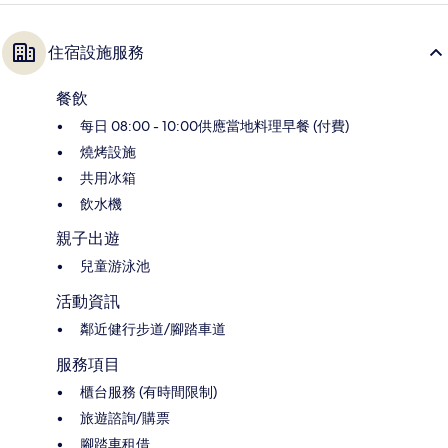
住宿設施服務
餐飲
每日 08:00 - 10:00供應當地料理早餐 (付費)
燒烤設施
共用冰箱
飲水機
親子出遊
兒童游泳池
活動資訊
鄰近健行步道/腳踏車道
服務項目
櫃台服務 (有時間限制)
旅遊諮詢/購票
腳踏車租借