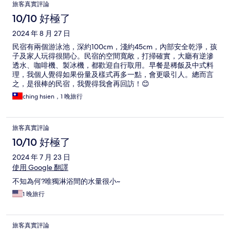
旅客真實評論
10/10 好極了
2024 年 8 月 27 日
民宿有兩個游泳池，深約100cm，淺約45cm，內部安全乾淨，孩
子及家人玩得很開心。民宿的空間寬敞，打掃確實，大廳有逆滲
透水、咖啡機、製冰機，都歡迎自行取用。早餐是稀飯及中式料
理，我個人覺得如果份量及樣式再多一點，會更吸引人。總而言
之，是很棒的民宿，我覺得我會再回訪！😊
ching hsien，1 晚旅行
旅客真實評論
10/10 好極了
2024 年 7 月 23 日
使用 Google 翻譯
不知為何?唯獨淋浴間的水量很小~
1 晚旅行
旅客真實評論