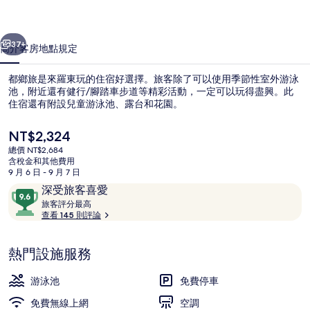
集
一個
下一個
37+
簡介
客房
地點
規定
都鄉旅是來羅東玩的住宿好選擇。旅客除了可以使用季節性室外游泳
池，附近還有健行/腳踏車步道等精彩活動，一定可以玩得盡興。此
住宿還有附設兒童游泳池、露台和花園。
目
NT$2,324
前
總價 NT$2,684
的
含稅金和其他費用
價
9 月 6 日 - 9 月 7 日
格
評
9.6
深受旅客喜愛
季節性室外游泳池
是
論
旅
分，
旅客評分最高
NT$2,324
客
查看 145 則評論
滿
評
分
分
10，
熱門設施服務
最
深
高
受
游泳池
免費停車
旅
免費無線上網
空調