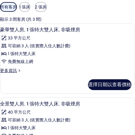
可
所有客房
1 張床
2 張床
用
的
顯示 3 間客房 (共 3 間)
客
豪華雙人房, 1 張特大雙人床, 非吸煙
顯
10
豪華雙人房, 1 張特大雙人床, 非吸煙房
房
示
篩
33 平方公尺
豪
選
可容納 3 人 (依實際入住人數計費)
華
條
1 張特大雙人床
雙
件
免費無線上網
人
更
更多資訊
房,
多
1
豪
選擇日期以查看價格
華
張
雙
特
人
全景雙人房, 1 張特大雙人床, 非吸煙
顯
10
房,
大
全景雙人房, 1 張特大雙人床, 非吸煙房
示
1
雙
40 平方公尺
張
全
人
特
可容納 3 人 (依實際入住人數計費)
景
大
床,
1 張特大雙人床
雙
雙