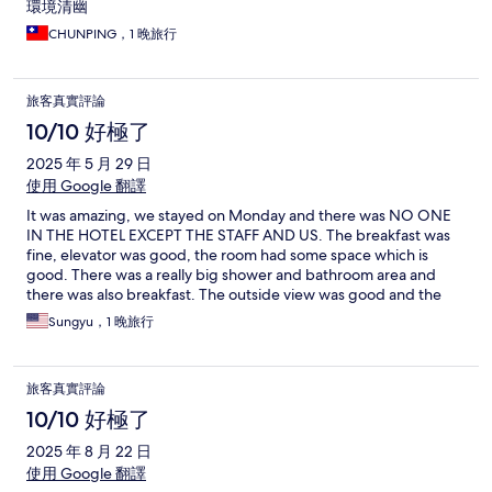
環境清幽
CHUNPING，1 晚旅行
旅客真實評論
10/10 好極了
2025 年 5 月 29 日
使用 Google 翻譯
It was amazing, we stayed on Monday and there was NO ONE
IN THE HOTEL EXCEPT THE STAFF AND US. The breakfast was
fine, elevator was good, the room had some space which is
good. There was a really big shower and bathroom area and
there was also breakfast. The outside view was good and the
hotel was mostly awesome.
Sungyu，1 晚旅行
旅客真實評論
10/10 好極了
2025 年 8 月 22 日
使用 Google 翻譯