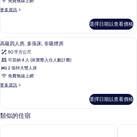
非
人
免費無線上網
人
床,
吸
更
更多資訊
非
房,
多
煙
吸
1
全
煙
房
選擇日期以查看價格
景
張
房
的
雙
的
特
人
詳
所
高級四人房, 多張床, 非吸煙房 | 高
顯
9
房,
大
高級四人房, 多張床, 非吸煙房
情
有
示
1
雙
50 平方公尺
張
相
高
人
特
可容納 4 人 (依實際入住人數計費)
片
級
大
床,
2 張特大雙人床
雙
四
非
人
免費無線上網
人
床,
吸
更
更多資訊
非
房,
多
煙
吸
多
高
煙
房
選擇日期以查看價格
級
房
張
的
四
的
床,
人
詳
類似的住宿
所
房,
非
情
有
多
宜蘭雀客嗨夫旅館
羅東夜市‧
吸
張
相
床,
煙