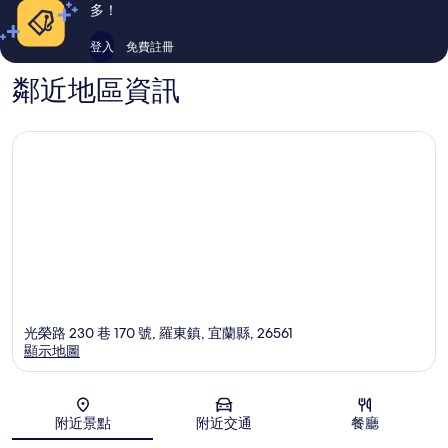
論
論
多！
登入
免費註冊
鄰近地區資訊
光榮路 230 巷 170 號, 羅東鎮, 宜蘭縣, 26561
顯示地圖
地圖
附近景點
附近交通
餐廳