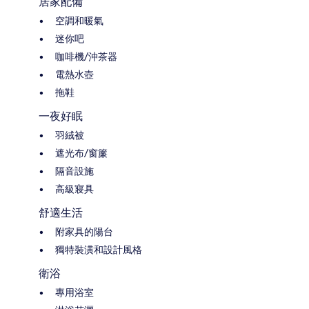
居家配備
空調和暖氣
迷你吧
咖啡機/沖茶器
電熱水壺
拖鞋
一夜好眠
羽絨被
遮光布/窗簾
隔音設施
高級寢具
舒適生活
附家具的陽台
獨特裝潢和設計風格
衛浴
專用浴室