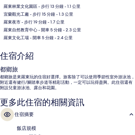
羅東林業文化園區
- 步行 13 分鐘
- 1.1 公里
宜蘭觀光工廠
- 步行 15 分鐘
- 1.3 公里
羅東夜市
- 步行 19 分鐘
- 1.7 公里
羅東自然教育中心
- 開車 5 分鐘
- 2.3 公里
羅東文化工場
- 開車 5 分鐘
- 2.4 公里
住宿介紹
都鄉旅
都鄉旅是來羅東玩的住宿好選擇。旅客除了可以使用季節性室外游泳池，
附近還有健行/腳踏車步道等精彩活動，一定可以玩得盡興。此住宿還有
附設兒童游泳池、露台和花園。
更多此住宿的相關資訊
住宿摘要
飯店規模