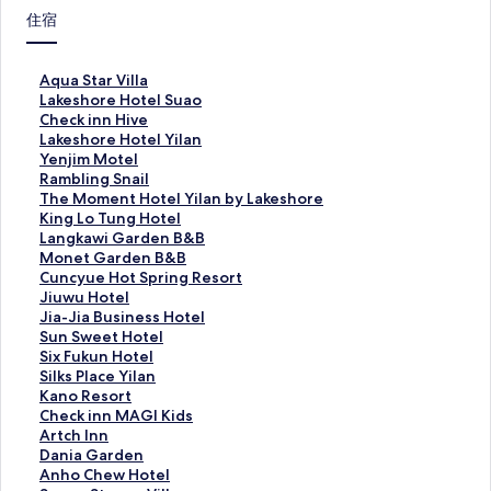
住宿
A
Aqua Star Villa
q
L
Lakeshore Hotel Suao
u
a
C
Check inn Hive
a
k
h
L
Lakeshore Hotel Yilan
S
e
e
a
Y
Yenjim Motel
t
s
c
k
e
R
Rambling Snail
a
h
k
e
n
a
T
The Moment Hotel Yilan by Lakeshore
r
o
i
s
j
m
h
K
King Lo Tung Hotel
V
r
n
h
i
b
e
i
L
Langkawi Garden B&B
i
e
n
o
m
l
M
n
a
M
Monet Garden B&B
l
H
H
r
M
i
o
g
n
o
C
Cuncyue Hot Spring Resort
l
o
i
e
o
n
m
L
g
n
u
J
Jiuwu Hotel
a
t
v
H
t
g
e
o
k
e
n
i
J
Jia-Jia Business Hotel
的
e
e
o
e
S
n
T
a
t
c
u
i
S
Sun Sweet Hotel
連
l
的
t
l
n
t
u
w
G
y
w
a
u
S
Six Fukun Hotel
結
S
連
e
的
a
H
n
i
a
u
u
-
n
i
S
Silks Place Yilan
u
結
l
連
i
o
g
G
r
e
H
J
S
x
i
K
Kano Resort
a
Y
結
l
t
H
a
d
H
o
i
w
F
l
a
C
Check inn MAGI Kids
o
i
的
e
o
r
e
o
t
a
e
u
k
n
h
A
Artch Inn
的
l
連
l
t
d
n
t
e
B
e
k
s
o
e
r
D
Dania Garden
連
a
結
Y
e
e
B
S
l
u
t
u
P
R
c
t
a
A
Anho Chew Hotel