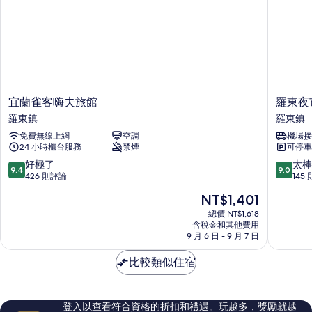
片
非
房
吸
煙
的
房
所
的
有
詳
情
相
宜
羅
宜蘭雀客嗨夫旅館
羅東夜市
片
蘭
東
羅東鎮
羅東鎮
雀
夜
免費無線上網
空調
機場接
客
市‧
24 小時櫃台服務
禁煙
可停車
嗨
幸
夫
福
9.4
9.0
好極了
太棒
9.4
9.0
旅
Yes
分，
分，
426 則評論
145
館
羅
滿
滿
現
NT$1,401
羅
東
分
分
在
東
鎮
10
10
總價 NT$1,618
價
鎮
含稅金和其他費用
分，
分，
格
9 月 6 日 - 9 月 7 日
好
太
為
極
棒
NT$1,401
比較類似住宿
了，
了，
426
145
則
則
評
評
登入以查看符合資格的折扣和禮遇。玩越多，獎勵就越