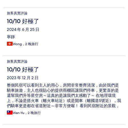
旅客真實評論
10/10 好極了
2024 年 6 月 25 日
寧靜
Wong，2 晚旅行
旅客真實評論
10/10 好極了
2023 年 12 月 2 日
整個民宿可以看到主人的用心，房間非常整齊清潔，由於我們是
騎車旅遊，主人也很貼心的提供雨棚區讓我們停車，更驚喜的是
還幫我們升等星空房～這真的是讓我們太感動了～ 在地理環境
上，不論是搭火車（離火車站近）或是開車（離國道5號近），我
們騎車更是都在省道附近～非常方便喔！ 看到民宿附近的景觀，
剛好是在田中央，更是我們很喜歡的特色！ 下次還會再訪呦～
Wan-Yu，2 晚旅行