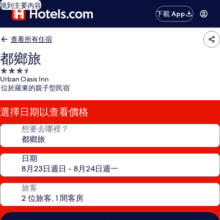
跳到主要內容
下載 App
查看所有住宿
都鄉旅
3.5
Urban Oasis Inn
星
位於羅東的親子型民宿
級
住
選擇日期以查看價格
宿
想要去哪裡？
日期
旅客