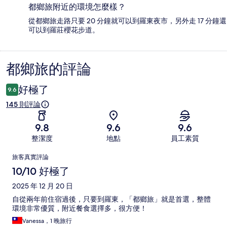
都鄉旅附近的環境怎麼樣？
從都鄉旅走路只要 20 分鐘就可以到羅東夜市，另外走 17 分鐘還
可以到羅莊櫻花步道。
都鄉旅的評論
評
論
好極了
9.6
145 則評論
9.8
9.6
9.6
整潔度
地點
員工素質
評
旅客真實評論
論
10/10 好極了
2025 年 12 月 20 日
自從兩年前住宿過後，只要到羅東，「都鄉旅」就是首選，整體
環境非常優質，附近餐食選擇多，很方便！
Vanessa，1 晚旅行