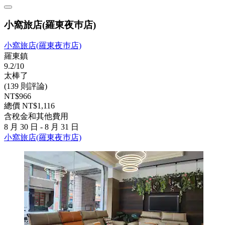
小窩旅店(羅東夜巿店)
小窩旅店(羅東夜巿店)
羅東鎮
9.2/10
太棒了
(139 則評論)
NT$966
總價 NT$1,116
含稅金和其他費用
8 月 30 日 - 8 月 31 日
小窩旅店(羅東夜巿店)