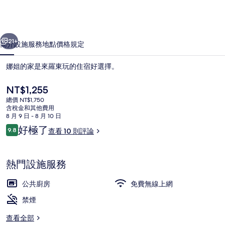
相
片
一個
下一個
集
21+
簡介
設施服務
地點
價格
規定
娜姐的家是來羅東玩的住宿好選擇。
目
NT$1,255
前
總價 NT$1,750
的
含稅金和其他費用
價
8 月 9 日 - 8 月 10 日
格
評
好極了
9.8
查看 10 則評論
是
9.8 分，滿分 10 分，
論
NT$1,255
起居區
熱門設施服務
公共廚房
免費無線上網
禁煙
查看全部