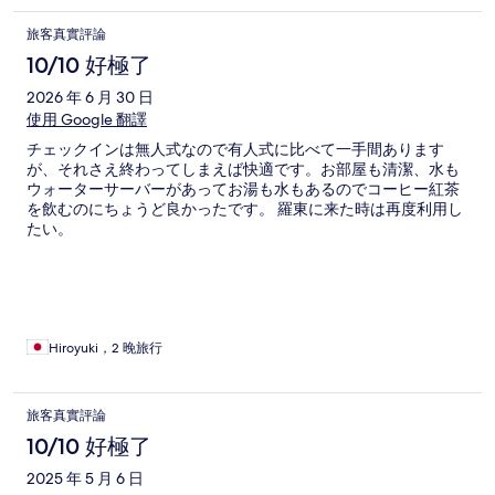
旅客真實評論
10/10 好極了
2026 年 6 月 30 日
使用 Google 翻譯
チェックインは無人式なので有人式に比べて一手間あります
が、それさえ終わってしまえば快適です。お部屋も清潔、水も
ウォーターサーバーがあってお湯も水もあるのでコーヒー紅茶
を飲むのにちょうど良かったです。 羅東に来た時は再度利用し
たい。
Hiroyuki，2 晚旅行
旅客真實評論
10/10 好極了
2025 年 5 月 6 日