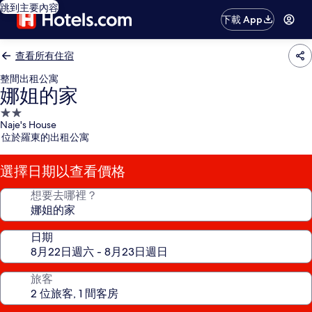
跳到主要內容
下載 App
查看所有住宿
整間出租公寓
娜姐的家
2.0
Naje's House
星
位於羅東的出租公寓
級
住
選擇日期以查看價格
宿
想要去哪裡？
日期
旅客