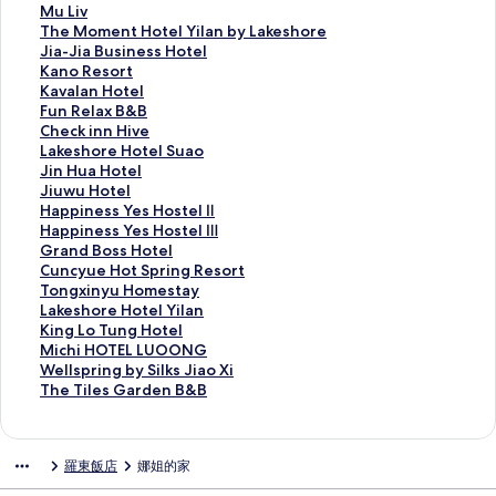
e
k
n
a
n
M
Mu Liv
n
i
g
n
h
u
T
The Moment Hotel Yilan by Lakeshore
R
n
u
P
o
L
h
J
Jia-Jia Business Hotel
i
n
o
i
C
i
e
i
K
Kano Resort
v
M
的
n
h
v
M
a
a
K
Kavalan Hotel
e
A
連
B
e
的
o
-
n
a
F
Fun Relax B&B
r
G
結
e
w
連
m
J
o
v
u
C
Check inn Hive
a
I
s
H
結
e
i
R
a
n
h
L
Lakeshore Hotel Suao
n
K
t
o
n
a
e
l
R
e
a
J
Jin Hua Hotel
d
i
V
t
t
B
s
a
e
c
k
i
J
Jiuwu Hotel
S
d
i
e
H
u
o
n
l
k
e
n
i
H
Happiness Yes Hostel Ⅱ
e
s
l
l
o
s
r
H
a
i
s
H
u
a
H
Happiness Yes Hostel Ⅲ
a
的
l
的
t
i
t
o
x
n
h
u
w
p
a
G
Grand Boss Hotel
的
連
a
連
e
n
的
t
B
n
o
a
u
p
p
r
C
Cuncyue Hot Spring Resort
連
結
的
結
l
e
連
e
&
H
r
H
H
i
p
a
u
T
Tongxinyu Homestay
結
連
Y
s
結
l
B
i
e
o
o
n
i
n
n
o
L
Lakeshore Hotel Yilan
結
i
s
的
的
v
H
t
t
e
n
d
c
n
a
K
King Lo Tung Hotel
l
H
連
連
e
o
e
e
s
e
B
y
g
k
i
M
Michi HOTEL LUOONG
a
o
結
結
的
t
l
l
s
s
o
u
x
e
n
i
W
Wellspring by Silks Jiao Xi
n
t
連
e
的
的
Y
s
s
e
i
s
g
c
e
T
The Tiles Garden B&B
b
e
結
l
連
連
e
Y
s
H
n
h
L
h
l
h
y
l
S
結
結
s
e
H
o
y
o
o
i
l
e
L
的
u
H
s
o
t
u
r
T
H
s
T
羅東飯店
娜姐的家
a
連
a
o
H
t
S
H
e
u
O
p
i
k
結
o
s
o
e
p
o
H
n
T
r
l