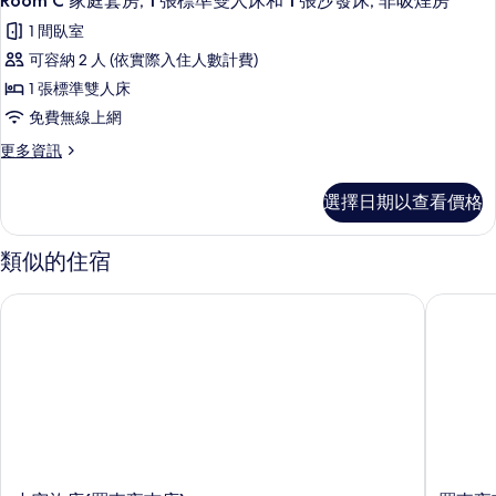
Room C 家庭套房, 1 張標準雙人床和 1 張沙發床, 非吸煙房
詳
所
示
房,
準
情
1 間臥室
有
1
Room
雙
張
可容納 2 人 (依實際入住人數計費)
相
C
標
人
1 張標準雙人床
片
家
準
床,
雙
免費無線上網
庭
非
人
更
更多資訊
套
床,
吸
多
非
房,
Room
煙
吸
選擇日期以查看價格
1
C
煙
房
家
房
張
庭
的
的
類似的住宿
標
套
詳
所
房,
準
情
小窩旅店(羅東夜巿店)
羅東夜市‧
有
1
雙
張
相
標
人
片
準
床
雙
和
人
床
1
和
張
1
張
沙