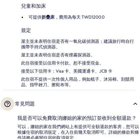
兒童和加床
可提供
折疊床
，費用為每天 TWD1200.0
規定
屋主並未表明住宿是否有一氧化碳偵測器；建議旅行時自行
攜帶手持式偵測器。
屋主並未表明住宿是否有煙霧探測器。
此住宿接受以信用卡付款。恕不接受現金。
接受以下信用卡：Visa 卡、美國運通卡、JCB 卡
此住宿不提供一次性個人用品，例如梳子、沐浴棉、刮鬍用
品、指甲銼刀、擦鞋布等。
常見問題
我是否可以免費取消娜姐的家的預訂並收到全額退款？
可以，娜姐的家在我們網站上有提供可全額退款的客房，您可以
根據住宿的取消規定，在入住前幾天取消即可。詳細的條款和條
件請務必參閱住宿的取消規定。