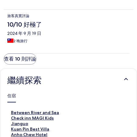
旅客真實評論
10/10 好極了
2024 年 9 月 19 日
2 晚旅行
查看 10 則評論
繼續探索
住宿
B
Between River and Sea
e
C
Check inn MAGI Kids
t
h
J
Jianguo
w
e
i
K
Kuan Pin Best Villa
e
c
a
u
A
Anho Chew Hotel