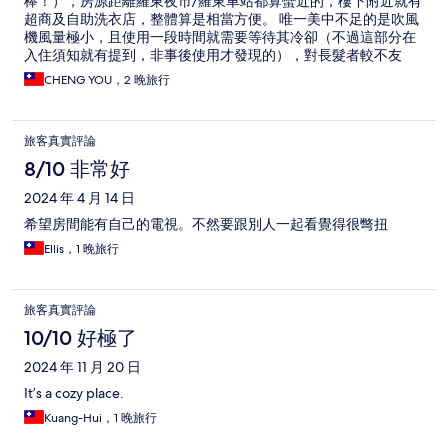
棒！），房源距離羅東夜市/羅東車站都算蠻近的，樓下附近就有
超商及自助洗衣店，整體算是相當方便。 唯一美中不足的是吹風
機風量極小，且使用一段時間就需要等待其冷卻（不過這部分在
入住須知就有提到，非事後使用才發現的），對長髮者較不友
善。
CHENG YOU，2 晚旅行
旅客真實評論
8/10 非常好
2024 年 4 月 14 日
希望房間能有自己的電視。不然要跟別人一起看覺得很彆扭
Ellis，1 晚旅行
旅客真實評論
10/10 好極了
2024 年 11 月 20 日
It’s a cozy place.
Kuang-Hui，1 晚旅行