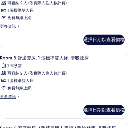
可容納 2 人 (依實際入住人數計費)
A
1 張標準雙人床
精
免費無線上網
緻
更
更多資訊
套
多
房,
Room
選擇日期以查看價格
1
A
精
張
緻
Room B 舒適套房, 1 張標準雙人床, 
顯
標
5
套
Room B 舒適套房, 1 張標準雙人床, 非吸煙房
示
房,
準
1 間臥室
1
Room
雙
張
可容納 2 人 (依實際入住人數計費)
B
標
人
1 張標準雙人床
舒
準
床,
雙
免費無線上網
適
非
人
更
更多資訊
套
床,
吸
多
非
房,
Room
煙
吸
選擇日期以查看價格
1
B
煙
房
舒
房
張
適
的
的
Room C 家庭套房, 1 張標準雙人床和 
顯
標
6
套