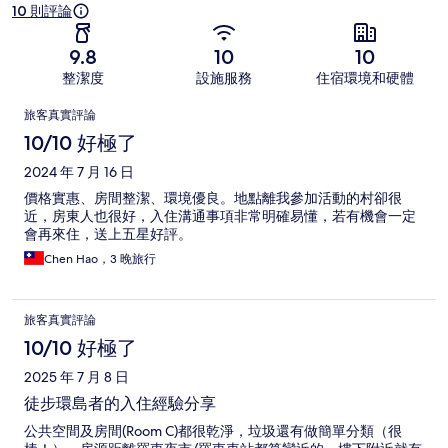
10 則評論
9.8
10
10
整潔度
設施服務
住宿環境和硬體
評
旅客真實評論
論
10/10 好極了
2024 年 7 月 16 日
價格實惠、房間整潔、環境優良。地點離我參加活動的村卻很
近，房東人也很好，入住溝通事項非常明確易懂，若有機會一定
會再來住，送上五星好評。
Chen Hao，3 晚旅行
旅客真實評論
10/10 好極了
2025 年 7 月 8 日
徒步環島者的入住經驗分享
公共空間及房間(Room C)都很乾淨，垃圾還有做簡單分類（很