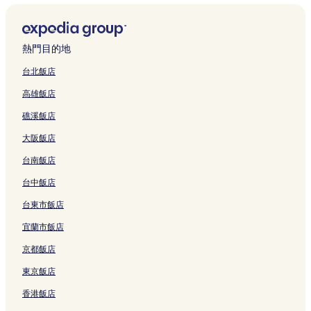
e
的
t
s
l
r
m
o
g
E
i
e
s
連
e
t
的
i
e
t
H
L
n
s
h
結
l
e
連
n
s
e
o
L
g
G
o
Ⅱ
l
結
g
t
l
t
U
b
a
熱門目的地
r
的
Ⅲ
R
a
Y
e
O
y
r
e
連
的
e
y
i
l
O
S
d
台北飯店
的
結
連
s
的
l
的
N
i
e
高雄飯店
連
結
o
連
a
連
G
l
n
結
r
結
n
結
的
k
B
礁溪飯店
t
的
連
s
&
的
連
結
J
B
大阪飯店
連
結
i
的
結
a
連
台南飯店
o
結
X
台中飯店
i
台東市飯店
的
連
宜蘭市飯店
結
京都飯店
東京飯店
香港飯店