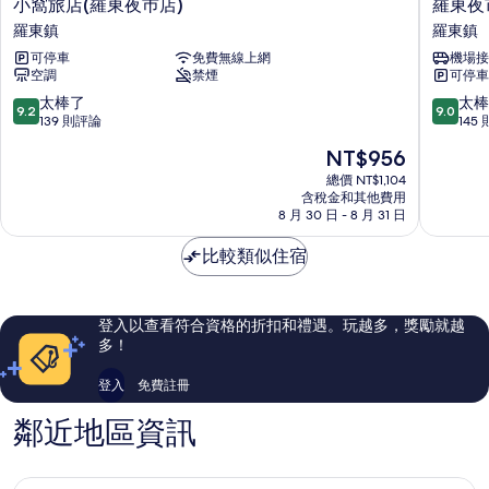
小
羅
小窩旅店(羅東夜巿店)
羅東夜市
沙
窩
東
發
羅東鎮
羅東鎮
發
旅
夜
床,
床,
可停車
免費無線上網
機場接
店
市‧
非
空調
禁煙
可停車
(羅
幸
非
吸
東
福
9.2
9.0
太棒了
太棒
吸
煙
9.2
9.0
夜
Yes
分，
分，
139 則評論
145
房
煙
巿
羅
滿
滿
的
現
NT$956
店)
東
分
分
房
詳
在
羅
鎮
10
10
總價 NT$1,104
情
價
的
東
含稅金和其他費用
分，
分，
格
8 月 30 日 - 8 月 31 日
鎮
太
太
所
為
棒
棒
有
NT$956
比較類似住宿
了，
了，
139
145
相
則
則
片
評
評
登入以查看符合資格的折扣和禮遇。玩越多，獎勵就越
論
論
多！
登入
免費註冊
鄰近地區資訊