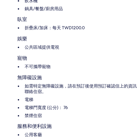
飲水機
鍋具/餐盤/廚房用品
臥室
折疊床/加床：每天 TWD1200.0
娛樂
公共區域提供電視
寵物
不可攜帶寵物
無障礙設施
如需特定無障礙設施，請在預訂後使用預訂確認信上的資訊
聯絡住宿。
電梯
電梯門寬度 (公分)： 76
禁煙住宿
服務和便利設施
公用客廳