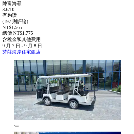
陳富海灘
8.6/10
有夠讚
(197 則評論)
NT$1,565
總價 NT$1,775
含稅金和其他費用
9 月 7 日 - 9 月 8 日
芽莊海岸住宅飯店