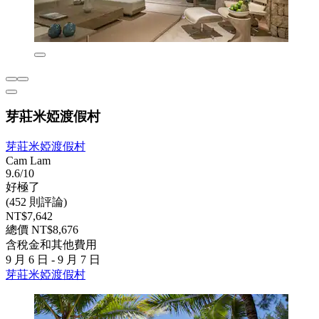
芽莊米婭渡假村
芽莊米婭渡假村
Cam Lam
9.6/10
好極了
(452 則評論)
NT$7,642
總價 NT$8,676
含稅金和其他費用
9 月 6 日 - 9 月 7 日
芽莊米婭渡假村