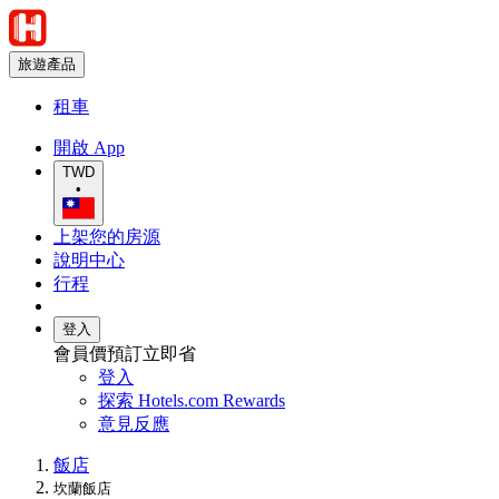
旅遊產品
租車
開啟 App
TWD
•
上架您的房源
說明中心
行程
登入
會員價預訂立即省
登入
探索 Hotels.com Rewards
意見反應
飯店
坎蘭飯店