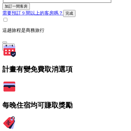
加訂一間客房
需要預訂 9 間以上的客房嗎？
完成
這趟旅程是商務旅行
搜尋
計畫有變免費取消選項
每晚住宿均可賺取獎勵