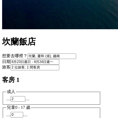
坎蘭飯店
想要去哪裡？
日期
旅客
客房 1
成人
兒童
0 - 17 歲