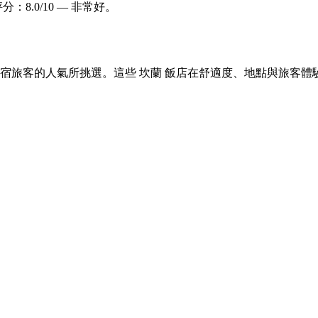
評分：8.0/10 — 非常好。
 坎蘭 住宿旅客的人氣所挑選。這些 坎蘭 飯店在舒適度、地點與旅