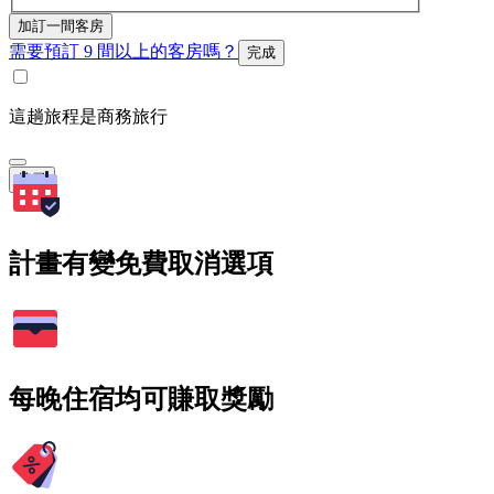
加訂一間客房
需要預訂 9 間以上的客房嗎？
完成
這趟旅程是商務旅行
搜尋
計畫有變免費取消選項
每晚住宿均可賺取獎勵