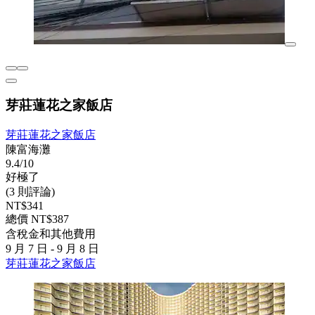
芽莊蓮花之家飯店
芽莊蓮花之家飯店
陳富海灘
9.4/10
好極了
(3 則評論)
NT$341
總價 NT$387
含稅金和其他費用
9 月 7 日 - 9 月 8 日
芽莊蓮花之家飯店