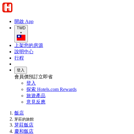
開啟 App
TWD
•
上架您的房源
說明中心
行程
登入
會員價預訂立即省
登入
探索 Hotels.com Rewards
旅遊產品
意見反應
飯店
芽莊的旅館
芽莊飯店
慶和飯店