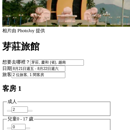
相片由 PhotoJoy 提供
芽莊旅館
想要去哪裡？
日期
旅客
客房 1
成人
兒童
0 - 17 歲