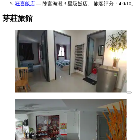
狂喜飯店
— 陳富海灘 3 星級飯店。 旅客評分：4.0/10。
芽莊旅館