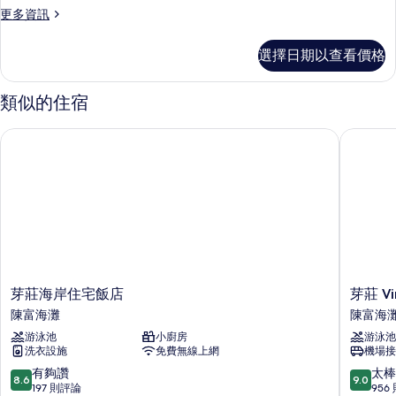
所
更
更多資訊
有
多
相
洋
選擇日期以查看價格
房,
片
海
景
類似的住宿
的
詳
芽莊海岸住宅飯店
芽莊 Vinp
情
芽
芽
芽莊海岸住宅飯店
芽莊 Vi
莊
莊
陳富海灘
陳富海
海
Vinpearl
游泳池
小廚房
游泳池
岸
Beachfr
洗衣設施
免費無線上網
機場接
住
度
宅
假
8.6
9.0
有夠讚
太棒
8.6
9.0
飯
村
分，
分，
197 則評論
956