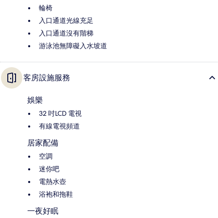
輪椅
入口通道光線充足
入口通道沒有階梯
游泳池無障礙入水坡道
客房設施服務
娛樂
32 吋LCD 電視
有線電視頻道
居家配備
空調
迷你吧
電熱水壺
浴袍和拖鞋
一夜好眠