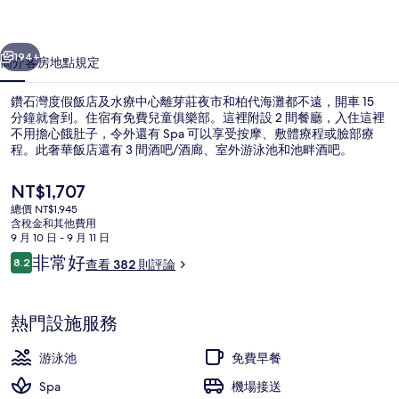
店
一個
下一個
及
194+
簡介
客房
地點
規定
水
鑽石灣度假飯店及水療中心離芽莊夜市和柏代海灘都不遠，開車 15
療
分鐘就會到。住宿有免費兒童俱樂部。這裡附設 2 間餐廳，入住這裡
不用擔心餓肚子，令外還有 Spa 可以享受按摩、敷體療程或臉部療
中
程。此奢華飯店還有 3 間酒吧/酒廊、室外游泳池和池畔酒吧。
心
目
NT$1,707
的
前
總價 NT$1,945
的
相
含稅金和其他費用
價
9 月 10 日 - 9 月 11 日
鄰近海灘、白沙
片
格
評
非常好
8.2
查看 382 則評論
是
8.2 分，滿分 10 分，
論
集
NT$1,707
熱門設施服務
游泳池
免費早餐
Spa
機場接送