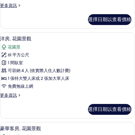
園
更
更多資訊
景
多
觀
高
選擇日期以查看價格
級
的
客
所
房,
洋房, 花園景觀 | 迷你吧、書桌、遮光
顯
13
花
洋房, 花園景觀
有
示
園
相
花園景
景
洋
觀
片
61 平方公尺
房,
的
1 間臥室
詳
花
情
可容納 4 人 (依實際入住人數計費)
園
1 張特大雙人床或 2 張加大單人床
景
免費無線上網
觀
更
更多資訊
的
多
所
洋
選擇日期以查看價格
房,
有
花
相
園
豪華客房, 花園景觀 | 迷你吧、書桌、
顯
7
景
豪華客房, 花園景觀
片
示
觀