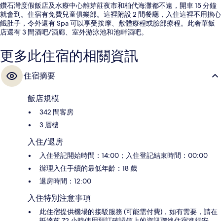
鑽石灣度假飯店及水療中心離芽莊夜市和柏代海灘都不遠，開車 15 分鐘
就會到。住宿有免費兒童俱樂部。這裡附設 2 間餐廳，入住這裡不用擔心
餓肚子，令外還有 Spa 可以享受按摩、敷體療程或臉部療程。此奢華飯
店還有 3 間酒吧/酒廊、室外游泳池和池畔酒吧。
更多此住宿的相關資訊
住宿摘要
飯店規模
342 間客房
3 層樓
入住/退房
入住登記開始時間：14:00；入住登記結束時間：00:00
辦理入住手續的最低年齡：18 歲
退房時間：12:00
入住特別注意事項
此住宿提供機場的接駁服務 (可能需付費)，如有需要，請在
抵達前 72 小時使用預訂確認信上的資訊聯絡住宿進行安