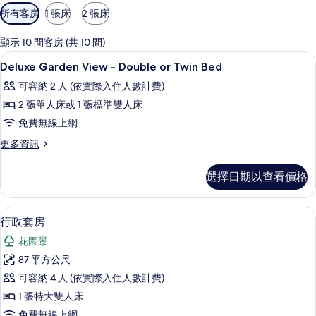
可
所有客房
1 張床
2 張床
用
的
顯示 10 間客房 (共 10 間)
客
迷你吧、書桌、遮光布/窗簾、免費搖籃
顯
9
Deluxe Garden View - Double or Twin Bed
房
示
篩
可容納 2 人 (依實際入住人數計費)
Deluxe
選
2 張單人床或 1 張標準雙人床
Garden
條
免費無線上網
View
件
-
更
更多資訊
多
Double
Deluxe
or
選擇日期以查看價格
Garden
Twin
View
-
Bed
行政套房 | 迷你吧、書桌、遮光布/窗
顯
24
Double
行政套房
的
示
or
花園景
所
Twin
行
Bed
87 平方公尺
有
政
的
可容納 4 人 (依實際入住人數計費)
相
詳
套
情
1 張特大雙人床
片
房
免費無線上網