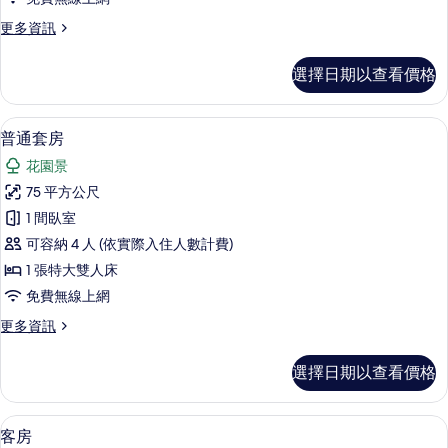
的
更
更多資訊
所
多
有
行
選擇日期以查看價格
政
相
套
片
房
普通套房 | 迷你吧、書桌、遮光布/窗
顯
11
的
普通套房
示
詳
花園景
情
普
75 平方公尺
通
1 間臥室
套
可容納 4 人 (依實際入住人數計費)
房
1 張特大雙人床
的
免費無線上網
所
更
更多資訊
有
多
相
普
選擇日期以查看價格
通
片
套
房
客房 | 迷你吧、書桌、遮光布/窗簾、
顯
17
的
客房