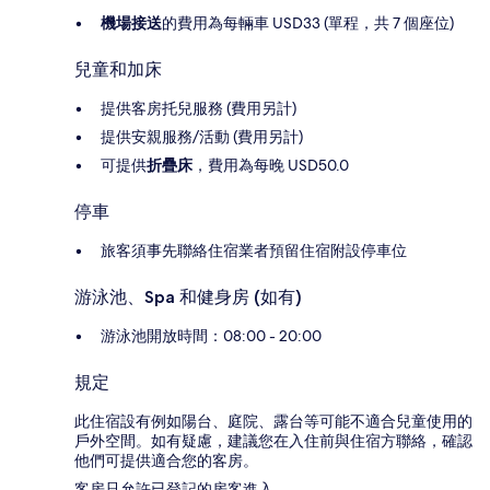
機場接送
的費用為每輛車 USD33 (單程，共 7 個座位)
兒童和加床
提供客房托兒服務 (費用另計)
提供安親服務/活動 (費用另計)
可提供
折疊床
，費用為每晚 USD50.0
停車
旅客須事先聯絡住宿業者預留住宿附設停車位
游泳池、Spa 和健身房 (如有)
游泳池開放時間：08:00 - 20:00
規定
此住宿設有例如陽台、庭院、露台等可能不適合兒童使用的
戶外空間。如有疑慮，建議您在入住前與住宿方聯絡，確認
他們可提供適合您的客房。
客房只允許已登記的房客進入。