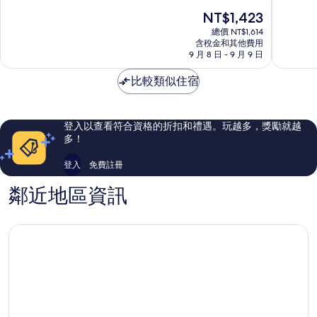
店
陳
滿
滿
現
NT$1,423
陳
富
分
分
在
富
海
10
10
總價 NT$1,614
價
海
含稅金和其他費用
灘
分，
分，
格
9 月 8 日 - 9 月 9 日
灘
有
太
為
夠
棒
NT$1,423
比較類似住宿
讚，
了，
197
956
則
則
評
評
登入以查看符合資格的折扣和禮遇。玩越多，獎勵就越
論
論
多！
登入
免費註冊
鄰近地區資訊