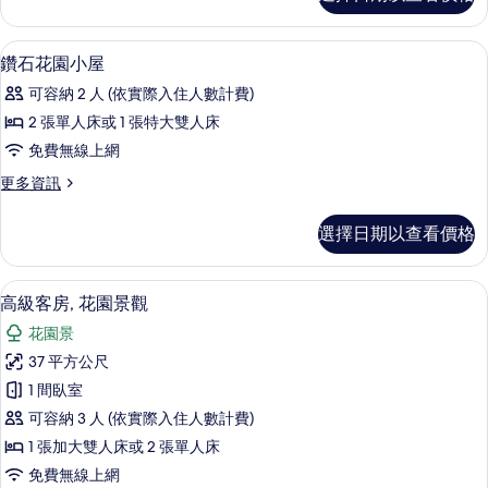
政
所
套
有
房
迷你吧、書桌、遮光布/窗簾、免費搖籃
顯
25
的
鑽石花園小屋
相
示
詳
片
可容納 2 人 (依實際入住人數計費)
情
鑽
2 張單人床或 1 張特大雙人床
石
免費無線上網
花
更
更多資訊
園
多
小
鑽
選擇日期以查看價格
石
屋
花
的
園
高級客房, 花園景觀 | 迷你吧、書桌、
顯
10
小
高級客房, 花園景觀
所
示
屋
有
花園景
的
高
詳
相
37 平方公尺
級
情
片
1 間臥室
客
可容納 3 人 (依實際入住人數計費)
房,
1 張加大雙人床或 2 張單人床
花
免費無線上網