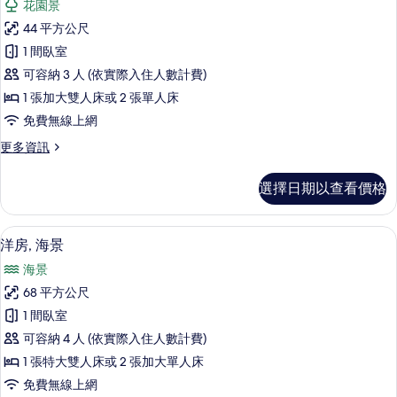
花園景
的
豪
詳
44 平方公尺
華
情
1 間臥室
客
可容納 3 人 (依實際入住人數計費)
房,
1 張加大雙人床或 2 張單人床
花
免費無線上網
園
更
更多資訊
景
多
觀
豪
選擇日期以查看價格
華
的
客
所
房,
洋房, 海景 | 海灘/海景
顯
6
花
洋房, 海景
有
示
園
相
海景
景
洋
觀
片
68 平方公尺
房,
的
1 間臥室
詳
海
情
可容納 4 人 (依實際入住人數計費)
景
1 張特大雙人床或 2 張加大單人床
的
免費無線上網