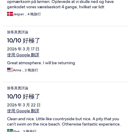
opmærksom på larmen. Oplevede at vi skulle ned og have
genkodet vores værelseskort 4 gange, hvilket var lidt
frustrerende. Fitness er okay, men igen en del slidt.
Jesper，4 晚旅行
Poolområdet er klart det bedste ved hotellet. Morgenmaden
okay med det som der minimum skal være på et 5 stjernet hotel,
men har prøvet andre steder med bedre mad og bedre
旅客真實評論
variation. Alt i alt ok til prisen
10/10 好極了
2026 年 3 月 17 日
使用 Google 翻譯
Great atmosphere. I will be returning
Anna，2 晚旅行
旅客真實評論
10/10 好極了
2026 年 3 月 22 日
使用 Google 翻譯
Clean and nice. Little like countryside but nice. A pity that you
can’t swim on the nice beach. Otherwise fantastic experience.
Ylva，3 晚旅行