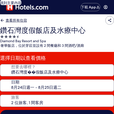
跳到主要內容
下載 App
查看所有住宿
鑽石灣度假飯店及水療中心
4.5
Diamond Bay Resort and Spa
星
奢華飯店，位於芽莊並設有 2 間餐廳和 3 間酒吧/酒廊
級
住
選擇日期以查看價格
宿
想要去哪裡？
日期
旅客