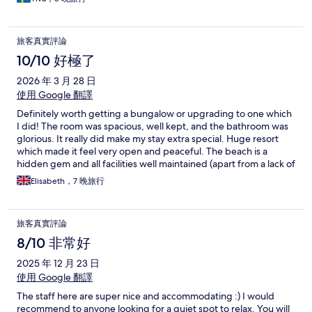
旅客真實評論
10/10 好極了
2026 年 3 月 28 日
使用 Google 翻譯
Definitely worth getting a bungalow or upgrading to one which
I did! The room was spacious, well kept, and the bathroom was
glorious. It really did make my stay extra special. Huge resort
which made it feel very open and peaceful. The beach is a
hidden gem and all facilities well maintained (apart from a lack of
airconditioning in the gym!) Buffet breakfast was fairly standard
Elisabeth，7 晚旅行
but fresh. Staff were incredibly kind, helpful and welcoming.
旅客真實評論
8/10 非常好
2025 年 12 月 23 日
使用 Google 翻譯
The staff here are super nice and accommodating :) I would
recommend to anyone looking for a quiet spot to relax. You will