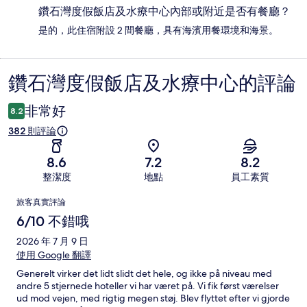
鑽石灣度假飯店及水療中心內部或附近是否有餐廳？
是的，此住宿附設 2 間餐廳，具有海濱用餐環境和海景。
鑽石灣度假飯店及水療中心的評論
評
論
非常好
8.2
382 則評論
8.6
7.2
8.2
整潔度
地點
員工素質
評
旅客真實評論
論
6/10 不錯哦
2026 年 7 月 9 日
使用 Google 翻譯
Generelt virker det lidt slidt det hele, og ikke på niveau med
andre 5 stjernede hoteller vi har været på. Vi fik først værelser
ud mod vejen, med rigtig megen støj. Blev flyttet efter vi gjorde