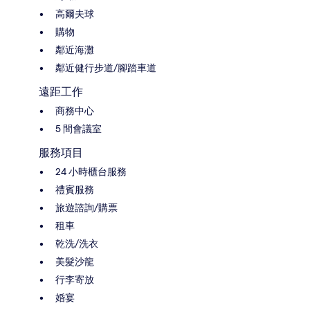
高爾夫球
購物
鄰近海灘
鄰近健行步道/腳踏車道
遠距工作
商務中心
5 間會議室
服務項目
24 小時櫃台服務
禮賓服務
旅遊諮詢/購票
租車
乾洗/洗衣
美髮沙龍
行李寄放
婚宴