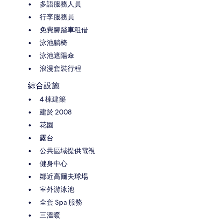
多語服務人員
行李服務員
免費腳踏車租借
泳池躺椅
泳池遮陽傘
浪漫套裝行程
綜合設施
4 棟建築
建於 2008
花園
露台
公共區域提供電視
健身中心
鄰近高爾夫球場
室外游泳池
全套 Spa 服務
三溫暖