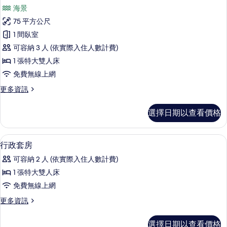
示
詳
海景
情
客
75 平方公尺
房
1 間臥室
的
可容納 3 人 (依實際入住人數計費)
所
1 張特大雙人床
有
免費無線上網
相
更
更多資訊
片
多
客
選擇日期以查看價格
房
的
詳
迷你吧、書桌、遮光布/窗簾、免費搖籃
顯
19
情
行政套房
示
可容納 2 人 (依實際入住人數計費)
行
1 張特大雙人床
政
免費無線上網
套
更
更多資訊
房
多
的
行
選擇日期以查看價格