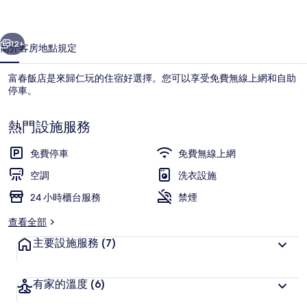
片
一個
下一個
集
12+
簡介
客房
地點
規定
富春飯店是來歸仁玩的住宿好選擇。您可以享受免費無線上網和自助
停車。
熱門設施服務
免費停車
免費無線上網
空調
洗衣設施
雙人房 | 迷你吧、書桌、免費無線上網
24 小時櫃台服務
禁煙
查看全部
主要設施服務
(7)
有家的溫度
(6)