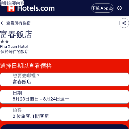
跳到主要內容
下載 App
查看所有住宿
富春飯店
2.0
Phu Xuan Hotel
星
位於歸仁的飯店
級
住
選擇日期以查看價格
宿
想要去哪裡？
日期
旅客