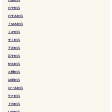
a
y
E
的
h
c
N
A
連
o
台中飯店
h
h
A
結
n
台東市飯店
的
ơ
P
的
連
n
A
連
宜蘭市飯店
結
的
R
結
連
T
京都飯店
結
M
E
東京飯店
N
香港飯店
T
的
羅東飯店
連
結
恆春飯店
首爾飯店
福岡飯店
新北市飯店
曼谷飯店
上海飯店
紐約飯店