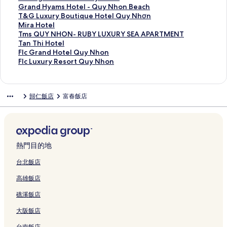
h
連
u
H
連
N
的
n
g
n
t
n
Q
H
x
e
u
G
Grand Hyams Hotel - Quy Nhon Beach
o
結
y
o
結
h
連
B
e
t
e
g
u
o
R
e
u
r
T
T&G Luxury Boutique Hotel Quy Nhơn
n
N
t
o
結
e
H
e
l
1
y
t
e
n
N
a
&
M
Mira Hotel
-
h
e
n
a
o
r
&
H
N
e
s
P
g
n
G
i
T
Tms QUY NHON- RUBY LUXURY SEA APARTMENT
B
o
l
的
c
t
H
A
o
h
l
o
a
a
d
L
r
m
T
Tan Thi Hotel
e
n
Q
連
h
e
o
p
t
o
的
r
r
i
H
u
a
s
a
F
Flc Grand Hotel Quy Nhon
a
的
u
結
H
l
t
a
e
n
連
t
k
C
y
x
H
Q
n
l
F
Flc Luxury Resort Quy Nhon
c
連
y
o
的
e
r
l
R
結
的
2
o
a
u
o
U
T
c
l
h
結
N
t
連
l
t
的
e
連
H
n
m
r
t
Y
h
G
c
f
h
e
結
的
m
連
s
結
o
d
s
y
e
N
i
r
L
歸仁飯店
富春飯店
r
o
l
連
e
結
o
t
o
H
B
l
H
H
a
u
o
n
的
結
n
r
e
t
o
o
的
O
o
n
x
n
的
連
t
t
l
e
t
u
連
N
t
d
u
t
連
結
的
的
的
l
e
t
結
-
e
H
r
的
結
連
連
連
Q
l
i
R
l
o
y
連
結
結
結
u
-
q
U
的
t
R
熱門目的地
結
y
Q
u
B
連
e
e
N
u
e
Y
結
l
s
台北飯店
h
y
H
L
Q
o
高雄飯店
o
N
o
U
u
r
n
h
t
X
y
t
礁溪飯店
的
o
e
U
N
Q
連
n
l
R
h
u
大阪飯店
結
B
Q
Y
o
y
e
u
S
n
N
台南飯店