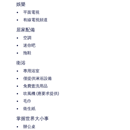
娛樂
平面電視
有線電視頻道
居家配備
空調
迷你吧
拖鞋
衛浴
專用浴室
僅提供淋浴設備
免費盥洗用品
吹風機 (應要求提供)
毛巾
衛生紙
掌握世界大小事
辦公桌