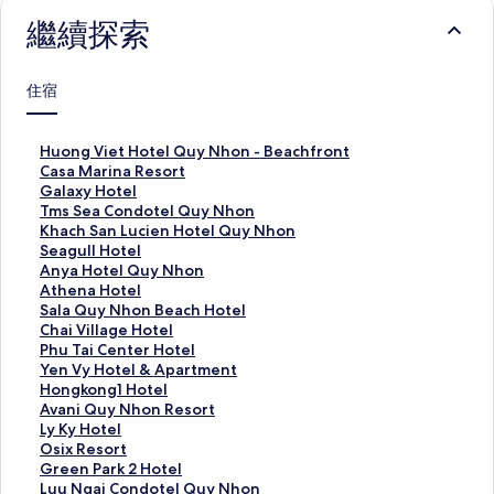
繼續探索
住宿
H
Huong Viet Hotel Quy Nhon - Beachfront
u
C
Casa Marina Resort
o
a
G
Galaxy Hotel
n
s
a
T
Tms Sea Condotel Quy Nhon
g
a
l
m
K
Khach San Lucien Hotel Quy Nhon
V
M
a
s
h
S
Seagull Hotel
i
a
x
S
a
e
A
Anya Hotel Quy Nhon
e
r
y
e
c
a
n
A
Athena Hotel
t
i
H
a
h
g
y
t
S
Sala Quy Nhon Beach Hotel
H
n
o
C
S
u
a
h
a
C
Chai Village Hotel
o
a
t
o
a
l
H
e
l
h
P
Phu Tai Center Hotel
t
R
e
n
n
l
o
n
a
a
h
Y
Yen Vy Hotel & Apartment
e
e
l
d
L
H
t
a
Q
i
u
e
H
Hongkong1 Hotel
l
s
的
o
u
o
e
H
u
V
T
n
o
A
Avani Quy Nhon Resort
Q
o
連
t
c
t
l
o
y
i
a
V
n
v
L
Ly Ky Hotel
u
r
結
e
i
e
Q
t
N
l
i
y
g
a
y
O
Osix Resort
y
t
l
e
l
u
e
h
l
C
H
k
n
K
s
G
Green Park 2 Hotel
N
的
Q
n
的
y
l
o
a
e
o
o
i
y
i
r
L
Luu Ngai Condotel Quy Nhon