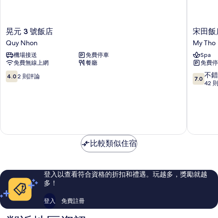
晃
宋
晃元 3 號飯店
宋田飯
元
田
Quy Nhon
My Tho
3
飯
機場接送
免費停車
Spa
號
店
免費無線上網
餐廳
免費停
飯
My
店
Tho
4.0
7.0
不錯
4.0
2 則評論
7.0
Quy
分，
分，
42 
Nhon
滿
滿
分
分
10，
10
2
分，
則
不
評
錯
比較類似住宿
論
哦，
42
則
評
登入以查看符合資格的折扣和禮遇。玩越多，獎勵就越
論
多！
登入
免費註冊