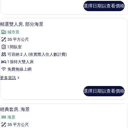
城
豪
選擇日期以查看價格
華
市
雙
景
床
精選雙人房, 部分海景 | 1 間臥室、
顯
8
房,
精選雙人房, 部分海景
觀
示
陽
的
城市景
台,
精
城
所
35 平方公尺
選
市
有
1 間臥室
景
雙
觀
相
可容納 2 人 (依實際入住人數計費)
人
的
片
1 張特大雙人床
詳
房,
免費無線上網
情
部
更
更多資訊
分
多
海
精
選擇日期以查看價格
選
景
雙
的
人
1 間臥室、埃及棉床單、高級寢具、羽
顯
10
房,
經典套房, 海景
所
示
部
有
海景
分
經
海
相
35 平方公尺