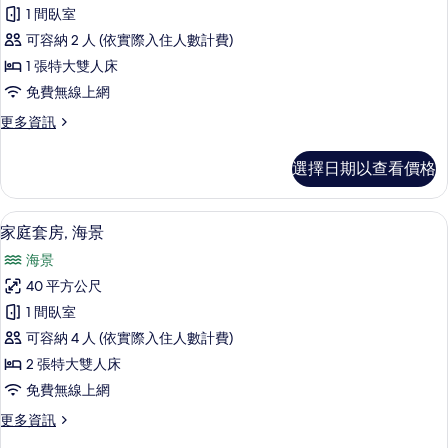
典
景
片
1 間臥室
的
套
詳
可容納 2 人 (依實際入住人數計費)
房,
情
1 張特大雙人床
海
免費無線上網
景
更
更多資訊
的
多
所
經
選擇日期以查看價格
典
有
套
相
房,
家庭套房, 海景 | 客房景觀
顯
8
海
家庭套房, 海景
片
示
景
海景
的
家
詳
40 平方公尺
庭
情
1 間臥室
套
可容納 4 人 (依實際入住人數計費)
房,
2 張特大雙人床
海
免費無線上網
景
更
更多資訊
的
多