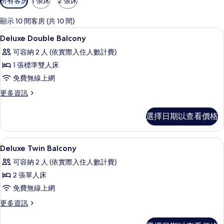
所有客房
1 張床
2 張床
用
的
顯示 10 間客房 (共 10 間)
客
1 間臥室、埃及棉床單、高級寢具、羽
顯
7
Deluxe Double Balcony
房
示
篩
可容納 2 人 (依實際入住人數計費)
Deluxe
選
1 張標準雙人床
Double
條
免費無線上網
Balcony
件
的
更
更多資訊
多
所
Deluxe
選擇日期以查看價格
有
Double
Balcony
相
的
1 間臥室、埃及棉床單、高級寢具、羽
顯
片
5
詳
Deluxe Twin Balcony
示
情
可容納 2 人 (依實際入住人數計費)
Deluxe
2 張單人床
Twin
免費無線上網
Balcony
的
更
更多資訊
多
所
Deluxe