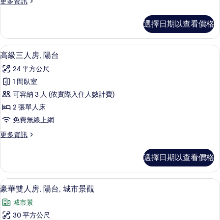
更
更多資訊
雙
多
床
高
選擇日期以查看價格
級
房
雙
的
人
高級三人房, 陽台 | 1 間臥室、埃及
顯
5
或
高級三人房, 陽台
所
示
雙
有
24 平方公尺
床
高
房
相
1 間臥室
級
的
片
可容納 3 人 (依實際入住人數計費)
詳
三
情
2 張單人床
人
免費無線上網
房,
更
更多資訊
陽
多
台
高
選擇日期以查看價格
級
的
三
所
人
豪華雙人房, 陽台, 城市景觀 | 1 間
顯
5
房,
豪華雙人房, 陽台, 城市景觀
有
示
陽
相
城市景
台
豪
的
片
30 平方公尺