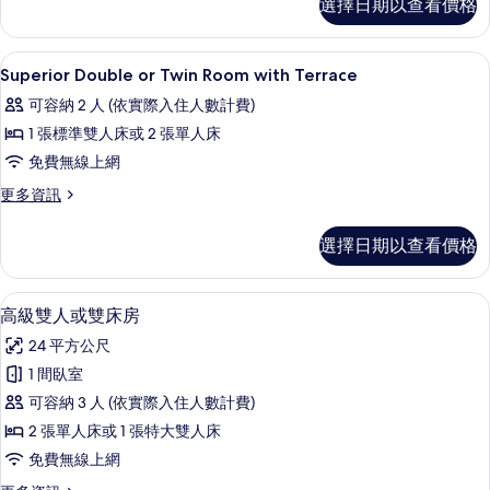
選擇日期以查看價格
有
Twin
Balcony
相
的
1 間臥室、埃及棉床單、高級寢具、羽
顯
片
17
詳
Superior Double or Twin Room with Terrace
示
情
可容納 2 人 (依實際入住人數計費)
Superior
1 張標準雙人床或 2 張單人床
Double
免費無線上網
or
Twin
更
更多資訊
多
Room
Superior
with
選擇日期以查看價格
Double
Terrace
or
Twin
的
1 間臥室、埃及棉床單、高級寢具、羽
顯
7
Room
高級雙人或雙床房
所
示
with
24 平方公尺
有
Terrace
高
的
1 間臥室
相
級
詳
可容納 3 人 (依實際入住人數計費)
片
情
雙
2 張單人床或 1 張特大雙人床
人
免費無線上網
或