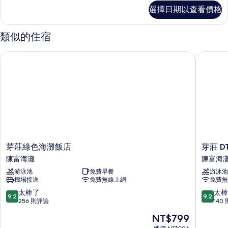
所
家
選擇日期以查看價格
庭
有
套
相
房,
類似的住宿
海
片
景
芽莊綠色海灘飯店
芽莊 DT
的
詳
情
芽
芽
芽莊綠色海灘飯店
芽莊 D
莊
莊
陳富海灘
陳富海
綠
DTX
游泳池
免費早餐
游泳池
色
飯
機場接送
免費無線上網
免費無
海
店
灘
陳
9.2
9.2
太棒了
太棒
9.2
9.2
飯
富
分，
分，
256 則評論
140
店
海
滿
滿
現
NT$799
陳
灘
分
分
在
富