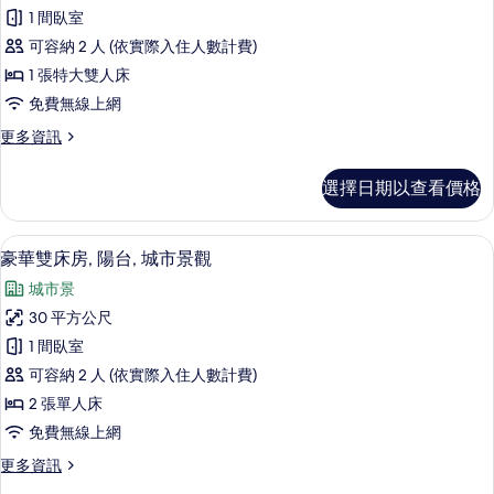
華
詳
1 間臥室
情
雙
可容納 2 人 (依實際入住人數計費)
人
1 張特大雙人床
房,
免費無線上網
陽
更
更多資訊
台,
多
城
豪
選擇日期以查看價格
華
市
雙
景
人
豪華雙床房, 陽台, 城市景觀 | 1 間
顯
5
房,
豪華雙床房, 陽台, 城市景觀
觀
示
陽
的
城市景
台,
豪
城
所
30 平方公尺
華
市
有
1 間臥室
景
雙
觀
相
可容納 2 人 (依實際入住人數計費)
床
的
片
2 張單人床
詳
房,
免費無線上網
情
陽
更
更多資訊
台,
多