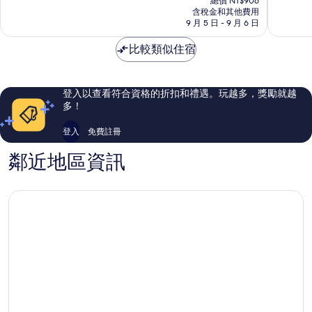
10
10
總價 NT$906
價
海
含稅金和其他費用
分，
分，
格
9 月 5 日 - 9 月 6 日
灘
太
太
為
棒
棒
NT$799
比較類似住宿
了，
了，
256
140
則
則
評
評
登入以查看符合資格的折扣和禮遇。玩越多，獎勵就越
論
論
多！
登入
免費註冊
鄰近地區資訊