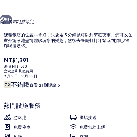
片
一個
下一個
集
58+
簡介
客房
地點
規定
總理飯店的位置非常好，只要走 5 分鐘就可以到芽莊夜市。您可以在
室外游泳池盡情體驗玩水的樂趣，然後去餐廳打打牙祭或到酒吧/酒
廊喝個幾杯。
目
NT$1,391
前
總價 NT$1,583
的
含稅金和其他費用
價
9 月 9 日 - 9 月 10 日
格
評
不錯哦
7.2
查看 31 則評論
陽台
是
7.2 分，滿分 10 分，
論
NT$1,391
熱門設施服務
游泳池
機場接送
免費停車
免費無線上網