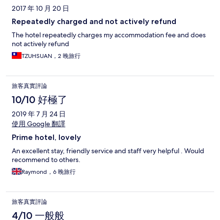
2017 年 10 月 20 日
Repeatedly charged and not actively refund
The hotel repeatedly charges my accommodation fee and does
not actively refund
TZUHSUAN，2 晚旅行
旅客真實評論
10/10 好極了
2019 年 7 月 24 日
使用 Google 翻譯
Prime hotel, lovely
An excellent stay, friendly service and staff very helpful . Would
recommend to others.
Raymond，6 晚旅行
旅客真實評論
4/10 一般般