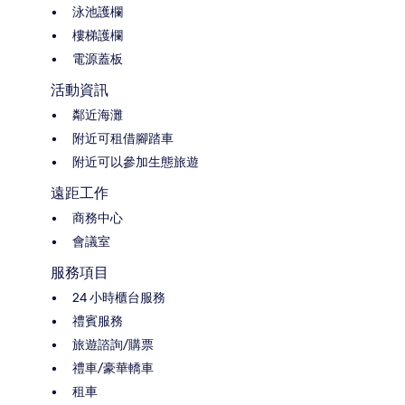
泳池護欄
樓梯護欄
電源蓋板
活動資訊
鄰近海灘
附近可租借腳踏車
附近可以參加生態旅遊
遠距工作
商務中心
會議室
服務項目
24 小時櫃台服務
禮賓服務
旅遊諮詢/購票
禮車/豪華轎車
租車