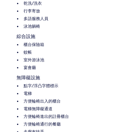
乾洗/洗衣
行李寄放
多語服務人員
泳池躺椅
綜合設施
櫃台保險箱
蚊帳
室外游泳池
宴會廳
無障礙設施
點字/浮凸字體標示
電梯
方便輪椅出入的櫃台
電梯無障礙通道
方便輪椅進出的註冊櫃台
方便輪椅通行的餐廳
走廊有扶手