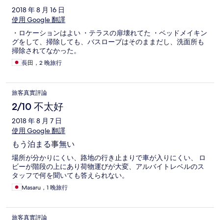
2018 年 8 月 16 日
使用 Google 翻譯
・ロケーションはよい ・テラスの扉壊れてた ・ベッドメイキン
グをして、掃除しても、バスローブはそのままだし、洗面所も
掃除されてなかった。
長田，2 晚旅行
旅客真實評論
2/10 不太好
2018 年 8 月 7 日
使用 Google 翻譯
もう泊まる事無い
場所が分かりにくい、路地の行き止まりで車が入りにくい、 ロ
ビーが階段の上にあり荷物運びが大変、アルバイトレベルのス
タッフで何を聞いても答えられない。
Masaru，1 晚旅行
旅客真實評論