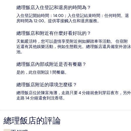
總理飯店入住登記和退房的時間為？
入住登記開始時間：14:00；入住登記結束時間：任何時間。退
房時間為 12:00。提供零接觸入住和退房服務。
總理飯店和附近有什麼好看好玩的？
天氣暖活時，您可以盡情享受附近例如腳踏車等活動。 住宿附
近還有其他娛樂活動，例如生態觀光。總理飯店還具備室外游泳
池。
總理飯店內部或附近是否有餐廳？
是的，此住宿附設 1 間餐廳。
總理飯店附近的環境怎麼樣？
總理飯店位於陳富海灘，走路只要 4 分鐘就會到芽莊夜市，另外
走路 14 分鐘還會到沈香塔。
總理飯店的評論
評
論