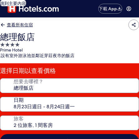
跳到主要內容
下載 App
查看所有住宿
總理飯店
4.0
Prime Hotel
星
設有室外游泳池並鄰近芽莊夜市的飯店
級
住
選擇日期以查看價格
宿
想要去哪裡？
日期
旅客