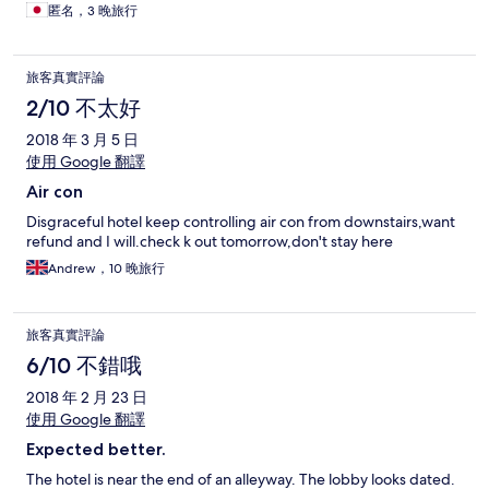
う。10種類ほどのおかずと、数種類の果物と飲み物がありまし
匿名，3 晚旅行
た。 帰りは空港まで送迎をお願いすると35万ドンでした。空港
からメータータクシーで53万ドンかかったので助かりました。
ホテルはUSDとの両替しかできなかったのでニャチャンセンタ
旅客真實評論
ーでしていました。
2/10 不太好
2018 年 3 月 5 日
使用 Google 翻譯
Air con
Disgraceful hotel keep controlling air con from downstairs,want
refund and I will.check k out tomorrow,don't stay here
Andrew，10 晚旅行
旅客真實評論
6/10 不錯哦
2018 年 2 月 23 日
使用 Google 翻譯
Expected better.
The hotel is near the end of an alleyway. The lobby looks dated.