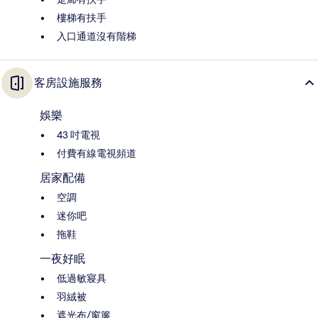
樓梯有扶手
入口通道沒有階梯
客房設施服務
娛樂
43 吋電視
付費有線電視頻道
居家配備
空調
迷你吧
拖鞋
一夜好眠
低過敏寢具
羽絨被
遮光布/窗簾