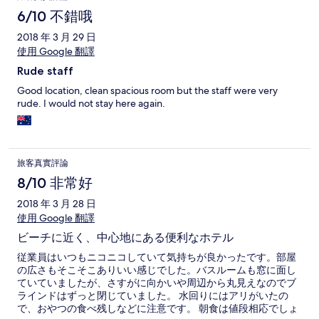
6/10 不錯哦
2018 年 3 月 29 日
使用 Google 翻譯
Rude staff
Good location, clean spacious room but the staff were very
rude. I would not stay here again.
旅客真實評論
8/10 非常好
2018 年 3 月 28 日
使用 Google 翻譯
ビーチに近く、中心地にある便利なホテル
従業員はいつもニコニコしていて気持ちが良かったです。部屋
の広さもそこそこありいい感じでした。バスルームも窓に面し
ていていましたが、さすがに向かいや周辺から丸見えなのでブ
ラインドはずっと閉じていました。 水回りにはアリがいたの
で、おやつの食べ残しなどに注意です。 朝食は値段相応でしょ