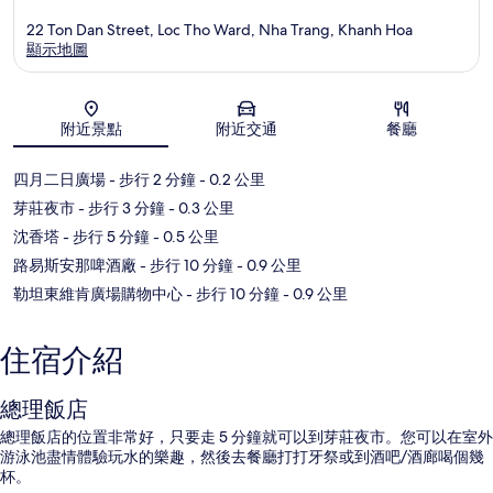
22 Ton Dan Street, Loc Tho Ward, Nha Trang, Khanh Hoa
顯示地圖
地圖
附近景點
附近交通
餐廳
四月二日廣場
- 步行 2 分鐘
- 0.2 公里
芽莊夜市
- 步行 3 分鐘
- 0.3 公里
沈香塔
- 步行 5 分鐘
- 0.5 公里
路易斯安那啤酒廠
- 步行 10 分鐘
- 0.9 公里
勒坦東維肯廣場購物中心
- 步行 10 分鐘
- 0.9 公里
住宿介紹
總理飯店
總理飯店的位置非常好，只要走 5 分鐘就可以到芽莊夜市。您可以在室外
游泳池盡情體驗玩水的樂趣，然後去餐廳打打牙祭或到酒吧/酒廊喝個幾
杯。