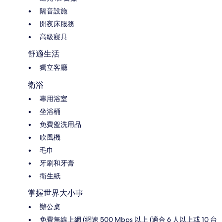
隔音設施
開夜床服務
高級寢具
舒適生活
獨立客廳
衛浴
專用浴室
坐浴桶
免費盥洗用品
吹風機
毛巾
牙刷和牙膏
衛生紙
掌握世界大小事
辦公桌
免費無線上網 (網速 500 Mbps 以上 (適合 6 人以上或 10 台