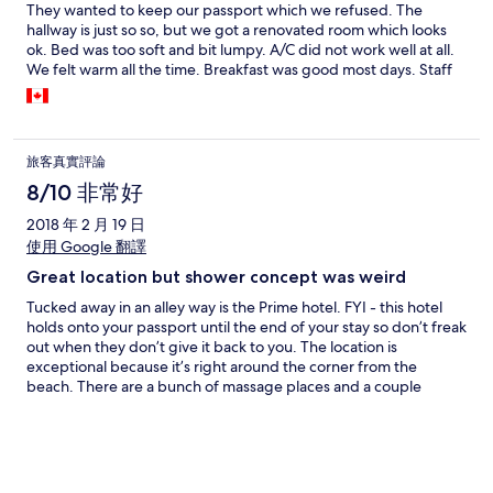
They wanted to keep our passport which we refused. The
hallway is just so so, but we got a renovated room which looks
ok. Bed was too soft and bit lumpy. A/C did not work well at all.
We felt warm all the time. Breakfast was good most days. Staff
were good most times. Housekeeping can be improved. There
were no shampoo or body wash for 1 day and no tissue for 2 of
the 3 days we stayed. Location was very close to the beach and
activities. Surrounding was noisy. We had a early flight and had
旅客真實評論
to checkout at 4 am. No one was at the counter. Taxi driver told
us to leave the key. Overall, it was just ok for a budget hotel.
8/10 非常好
2018 年 2 月 19 日
使用 Google 翻譯
Great location but shower concept was weird
Tucked away in an alley way is the Prime hotel. FYI - this hotel
holds onto your passport until the end of your stay so don’t freak
out when they don’t give it back to you. The location is
exceptional because it’s right around the corner from the
beach. There are a bunch of massage places and a couple
places to eat down this alley way. Best thing: you can’t really
hear all that honking from the Main Street. Room is a decent size
with a large bed. Not the comfiest but it will do. It’s a bit dark in
the room - could use more lighting since there isn’t much natural
light coming in. Bathroom comes with amenities however the