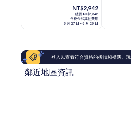
分
滿
中
現
NT$2,942
10
分
心
在
分，
10
白
總價 NT$3,348
價
太
含稅金和其他費用
分，
齋
格
8 月 27 日 - 8 月 28 日
棒
好
為
了，
極
NT$2,942
565
了，
則
226
評
則
論
評
論
登入以查看符合資格的折扣和禮遇。玩
鄰近地區資訊