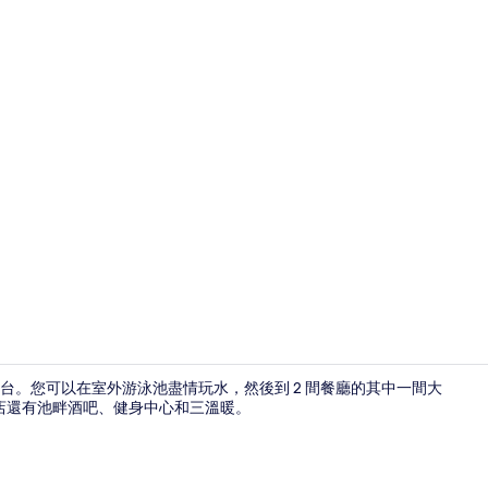
大廳
台。您可以在室外游泳池盡情玩水，然後到 2 間餐廳的其中一間大
飯店還有池畔酒吧、健身中心和三溫暖。
室外游泳池