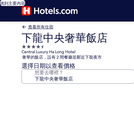
跳到主要內容
查看所有住宿
下龍中央奢華飯店
4.5
Central Luxury Ha Long Hotel
星
奢華的飯店，設有 2 間餐廳並鄰近下龍夜市
級
選擇日期以查看價格
住
想要去哪裡？
宿
下
龍
中
央
奢