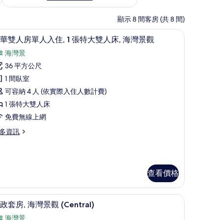
顯示 8 間客房 (共 8 間)
客房景觀
顯
12
華雙人房單人入住, 1 張特大雙人床, 海灣景觀
示
海灣景
豪
36 平方公尺
華
1 間臥室
雙
可容納 4 人 (依實際入住人數計費)
人
1 張特大雙人床
房
免費無線上網
單
多資訊
人
入
,
查看價格
張
特
行政套房, 海灣景觀 (Central) | 迷你吧、
顯
15
政套房, 海灣景觀 (Central)
大
示
海灣景