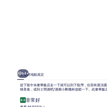
華
飯
店
的
相
片
集
64+
簡介
客房
地點
規定
從下龍中央奢華飯店走一下就可以到下龍灣，住宿有屋頂露
啖美食，或到 2 間酒吧/酒廊小酌幾杯放鬆一下。此奢華
評
非常好
8.4
8.4 分，滿分 10 分，
論
查看 22 則評論