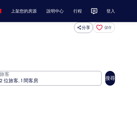
上架您的房源
說明中心
行程
登入
分享
儲存
旅客
搜尋