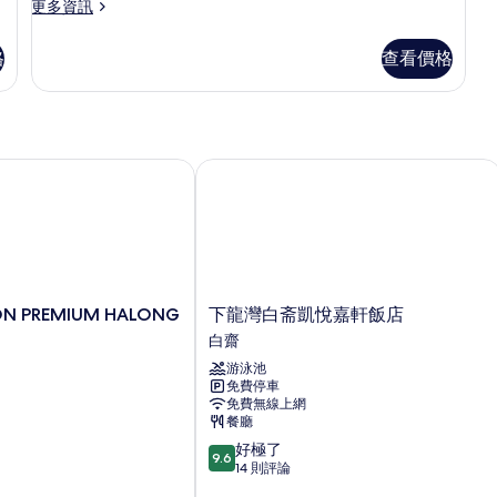
更
更多資訊
景
多
的
尊
格
查看價格
榮
所
雙
有
床
房,
相
山
片
景
 PREMIUM HALONG HOTEL
下龍灣白斋凱悅嘉軒飯店
的
詳
情
下
ON PREMIUM HALONG
下龍灣白斋凱悅嘉軒飯店
龍
白齋
灣
游泳池
白
免費停車
斋
免費無線上網
凱
餐廳
悅
9.6
好極了
嘉
9.6
分，
14 則評論
軒
滿
飯