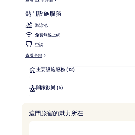
熱門設施服務
大廳
游泳池
免費無線上網
空調
查看全部
主要設施服務
(12)
闔家歡樂
(6)
這間旅宿的魅力所在