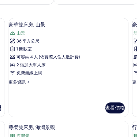
、隔音
迷你吧、客房內保險箱、書桌、隔音
顯
8
豪華雙床房, 山景
豪
示
山景
豪
36 平方公尺
華
1 間臥室
雙
可容納 4 人 (依實際入住人數計費)
床
2 張加大單人床
房,
免費無線上網
山
更
更
更多資訊
更
景
多
多
的
豪
豪
華
華
所
住
雙
雙
格
查看價格
1
有
床
人
房,
房
相
山
單
你吧、客房內保險箱、書桌、隔音
迷你吧、客房內保險箱、書桌、隔音
顯
片
景
人
9
尊榮雙床房, 海灣景觀
行
的
入
示
海灣景
詳
住,