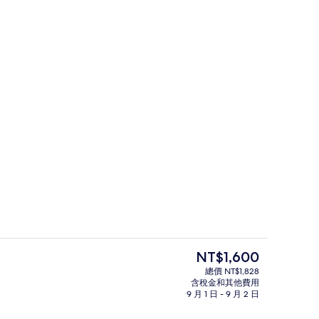
景點
目
NT$1,600
前
總價 NT$1,828
的
含稅金和其他費用
住宿正面
價
9 月 1 日 - 9 月 2 日
格
是