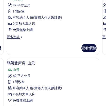
尊
情
1
42 平方公尺
榮
張
1 間臥室
特
床
雙
大
可容納 4 人 (依實際入住人數計費)
床
房
雙
2 張加大單人床
人
房,
床,
免費無線上網
海
海
更
更
更多資訊
更
灣
灣
多
多
景
景
尊
行
觀
格
查看價格
榮
政
的
(
觀
雙
套
詳
的
床
房,
情
、隔音
迷你吧、客房內保險箱、書桌、隔音
顯
7
房,
海
尊榮雙床房, 山景
所
示
海
灣
有
山景
灣
景
尊
景
觀
相
42 平方公尺
榮
觀
(C
片
1 間臥室
的
的
雙
詳
詳
可容納 4 人 (依實際入住人數計費)
床
情
情
2 張加大單人床
房,
免費無線上網
山