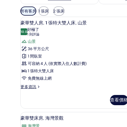
可
所有客房
1 張床
2 張床
用
迷你吧、客房內保險箱、書桌
顯
的
12
豪華雙人房, 1 張特大雙人床, 山景
示
客
好極了
10.0
房
10.0 分，滿分 10 分
豪
(1
1 則評論
篩
則
華
山景
選
評
雙
36 平方公尺
條
論)
人
1 間臥室
件
房,
可容納 4 人 (依實際入住人數計費)
1
1 張特大雙人床
張
免費無線上網
特
更
更多資訊
多
大
豪
雙
查看價
華
人
雙
人
床,
豪華雙床房, 海灣景觀 | 迷
顯
10
房,
豪華雙床房, 海灣景觀
山
示
1
海灣景