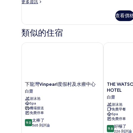
更
更多資訊
景
多
的
尊
查看價
榮
所
雙
有
人
類似的住宿
房,
相
海
片
景
下龍灣Vinpearl度假村及水療中心
THE WATSON
的
詳
情
下
THE
下龍灣Vinpearl度假村及水療中心
THE WATS
龍
WATSON
HOTEL
白齋
灣
PREMIUM
白齋
游泳池
Vinpearl
HALONG
Spa
度
HOTEL
游泳池
機場接送
免費早餐
假
白
免費停車
Spa
村
齋
免費停車
9.0
太棒了
及
9.0
分，
565 則評論
9.6
水
好極了
9.6
滿
分，
療
226 則評論