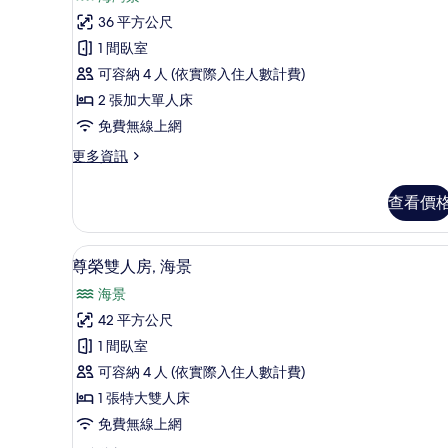
張
景
豪
特
36 平方公尺
的
華
大
1 間臥室
雙
所
雙
人
可容納 4 人 (依實際入住人數計費)
有
床
床,
2 張加大單人床
山
相
房,
免費無線上網
景
片
海
的
更
更多資訊
詳
灣
多
情
景
豪
查看價
華
觀
雙
的
床
迷你吧、客房內保險箱、書桌
顯
12
房,
尊榮雙人房, 海景
所
示
海
有
海景
灣
尊
景
相
42 平方公尺
榮
觀
片
1 間臥室
的
雙
詳
可容納 4 人 (依實際入住人數計費)
人
情
1 張特大雙人床
房,
免費無線上網
海