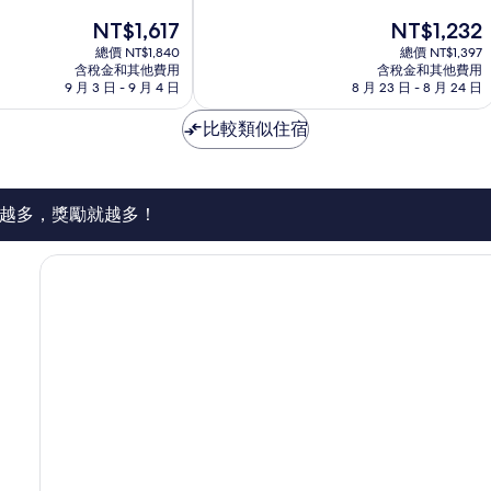
分
店
現
現
NT$1,617
NT$1,232
10
白
在
在
分，
總價 NT$1,840
齋
總價 NT$1,397
價
價
好
含稅金和其他費用
含稅金和其他費用
格
格
9 月 3 日 - 9 月 4 日
8 月 23 日 - 8 月 24 日
極
為
為
了，
NT$1,617
NT$1,232
比較類似住宿
14
則
評
論
越多，獎勵就越多！