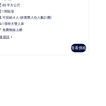
雙
行
85 平方公尺
人
政
1 間臥室
,
套
可容納 4 人 (依實際入住人數計費)
海
,
1 張特大雙人床
灣
海
免費無線上網
景
灣
多資訊
觀
景
的
觀
查看價格
所
Central)
的
有
所
相
有
片
相
entral)
片