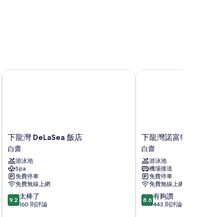
下龍灣 DeLaSea 飯店
下龍灣諾富特飯店
下
下
下龍灣 DeLaSea 飯店
下龍灣諾富特飯店
龍
龍
白齋
白齋
灣
灣
游泳池
游泳池
DeLaSea
諾
Spa
機場接送
飯
富
免費停車
免費停車
店
特
免費無線上網
免費無線上網
白
飯
9.2
8.6
太棒了
有夠讚
齋
店
9.2
8.6
分，
分，
160 則評論
443 則評論
白
滿
滿
齋