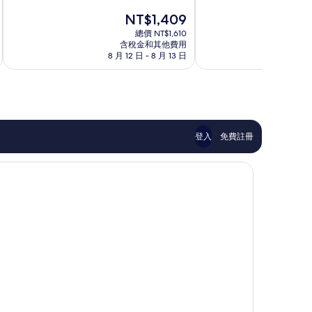
分
分
現
NT$1,409
10
10
在
分，
分，
總價 NT$1,610
價
太
有
含稅金和其他費用
格
8 月 12 日 - 8 月 13 日
8 月
棒
夠
為
了，
讚，
NT$1,409
160
443
則
則
評
評
論
論
登入
免費註冊