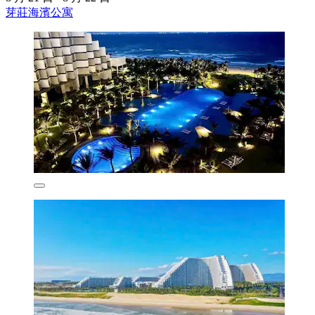
芽莊海濱公寓