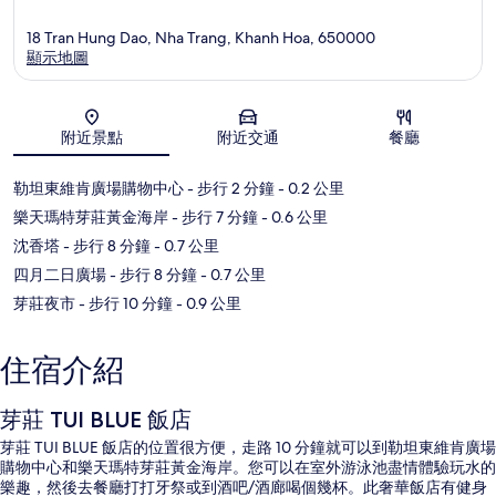
18 Tran Hung Dao, Nha Trang, Khanh Hoa, 650000
顯示地圖
地圖
附近景點
附近交通
餐廳
勒坦東維肯廣場購物中心
- 步行 2 分鐘
- 0.2 公里
樂天瑪特芽莊黃金海岸
- 步行 7 分鐘
- 0.6 公里
沈香塔
- 步行 8 分鐘
- 0.7 公里
四月二日廣場
- 步行 8 分鐘
- 0.7 公里
芽莊夜市
- 步行 10 分鐘
- 0.9 公里
住宿介紹
芽莊 TUI BLUE 飯店
芽莊 TUI BLUE 飯店的位置很方便，走路 10 分鐘就可以到勒坦東維肯廣場
購物中心和樂天瑪特芽莊黃金海岸。您可以在室外游泳池盡情體驗玩水的
樂趣，然後去餐廳打打牙祭或到酒吧/酒廊喝個幾杯。此奢華飯店有健身