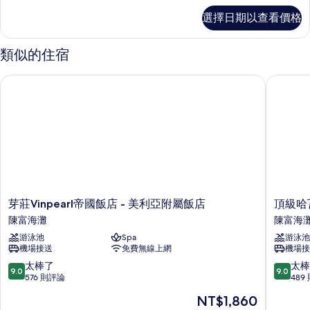
有
行
選擇日期以查看價格
政
相
套
片
房
類似的住宿
(Ocean)
的
芽莊Vinpearl帝國飯店 - 美利亞附屬飯店
頂級哈瓦
詳
情
芽
頂
芽莊Vinpearl帝國飯店 - 美利亞附屬飯店
頂級哈
莊
級
陳富海灘
陳富海
Vinpearl
哈
游泳池
Spa
游泳池
帝
瓦
機場接送
免費無線上網
機場接
國
納
飯
飯
9.0
9.0
太棒了
太棒
9.0
9.0
店
店
分，
分，
576 則評論
489
-
陳
滿
滿
現
NT$1,860
美
富
分
分