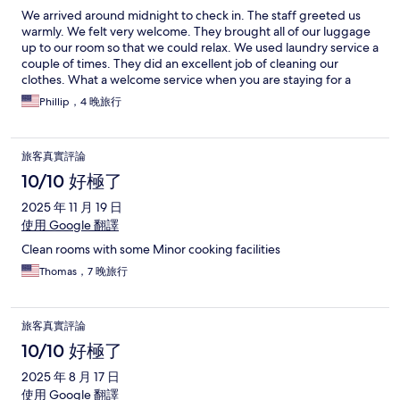
We arrived around midnight to check in. The staff greeted us
warmly. We felt very welcome. They brought all of our luggage
up to our room so that we could relax. We used laundry service a
couple of times. They did an excellent job of cleaning our
clothes. What a welcome service when you are staying for a
week. My favorite part of the day was the breakfast buffet. Hot
Phillip，4 晚旅行
fresh coffee. Always a hot vietnamese soup being served.
There's a good variety of food just in case you aren't used to
Vietnamese food. And the view was so beautiful. Every staff we
旅客真實評論
encountered was friendly. They work so hard here to make you
feel like you are getting a 5 star treatment. I appreciated that it's
10/10 好極了
a block behind the beachfront hotels because it's a little quieter.
2025 年 11 月 19 日
The street that it is on isn't as busy. The pool and gym were
bonuses. This was our second stay here and I don't think I'd pick
使用 Google 翻譯
any other hotel. It's so close to everything yet a little quieter.
Clean rooms with some Minor cooking facilities
Thomas，7 晚旅行
旅客真實評論
10/10 好極了
2025 年 8 月 17 日
使用 Google 翻譯