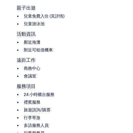
親子出遊
兒童免費入住 (見詳情)
兒童游泳池
活動資訊
鄰近海灘
附近可租借機車
遠距工作
商務中心
會議室
服務項目
24 小時櫃台服務
禮賓服務
旅遊諮詢/購票
行李寄放
多語服務人員
行李服務員