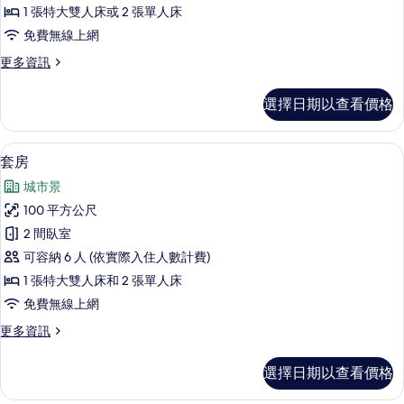
客
1 張特大雙人床或 2 張單人床
房
免費無線上網
(Ocean)
更
更多資訊
的
多
所
開
選擇日期以查看價格
放
有
式
相
客
套房 | 外觀
顯
18
房
片
套房
示
(Ocean)
城市景
的
套
詳
100 平方公尺
房
情
2 間臥室
的
可容納 6 人 (依實際入住人數計費)
所
1 張特大雙人床和 2 張單人床
有
免費無線上網
相
更
更多資訊
片
多
套
選擇日期以查看價格
房
的