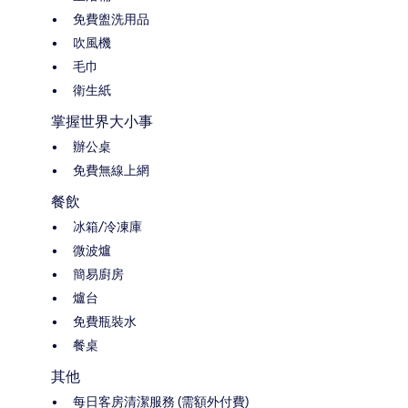
免費盥洗用品
吹風機
毛巾
衛生紙
掌握世界大小事
辦公桌
免費無線上網
餐飲
冰箱/冷凍庫
微波爐
簡易廚房
爐台
免費瓶裝水
餐桌
其他
每日客房清潔服務 (需額外付費)