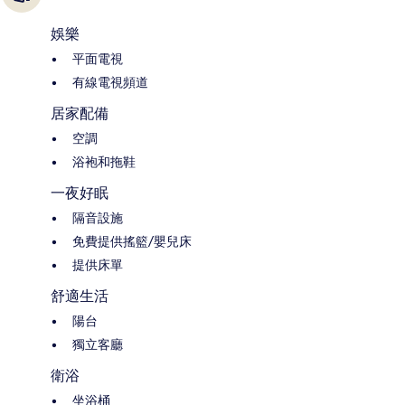
娛樂
平面電視
有線電視頻道
居家配備
空調
浴袍和拖鞋
一夜好眠
隔音設施
免費提供搖籃/嬰兒床
提供床單
舒適生活
陽台
獨立客廳
衛浴
坐浴桶