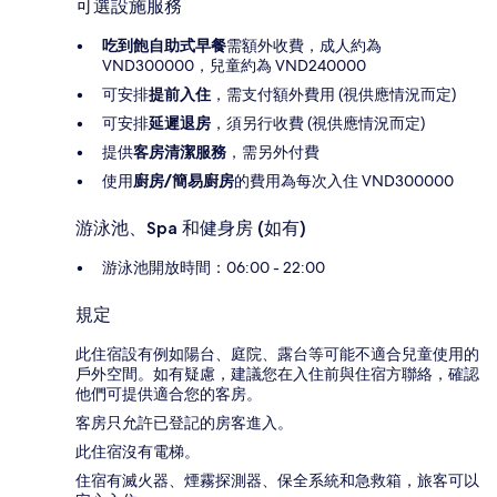
可選設施服務
吃到飽自助式早餐
需額外收費，成人約為
VND300000，兒童約為 VND240000
可安排
提前入住
，需支付額外費用 (視供應情況而定)
可安排
延遲退房
，須另行收費 (視供應情況而定)
提供
客房清潔服務
，需另外付費
使用
廚房/簡易廚房
的費用為每次入住 VND300000
游泳池、Spa 和健身房 (如有)
游泳池開放時間：06:00 - 22:00
規定
此住宿設有例如陽台、庭院、露台等可能不適合兒童使用的
戶外空間。如有疑慮，建議您在入住前與住宿方聯絡，確認
他們可提供適合您的客房。
客房只允許已登記的房客進入。
此住宿沒有電梯。
住宿有滅火器、煙霧探測器、保全系統和急救箱，旅客可以