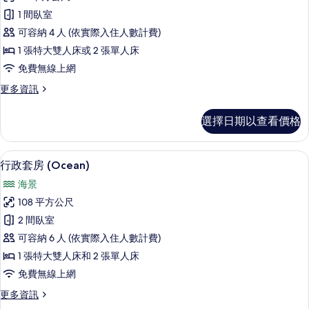
華
詳
1 間臥室
情
開
可容納 4 人 (依實際入住人數計費)
放
1 張特大雙人床或 2 張單人床
式
免費無線上網
客
更
更多資訊
房
多
(Ocean)
豪
選擇日期以查看價格
華
的
開
所
放
行政套房 (Ocean) | 客房內保險箱
顯
7
式
有
行政套房 (Ocean)
示
客
相
海景
房
行
片
(Ocean)
108 平方公尺
政
的
2 間臥室
詳
套
情
可容納 6 人 (依實際入住人數計費)
房
1 張特大雙人床和 2 張單人床
(Ocean)
免費無線上網
的
更
更多資訊
所
多