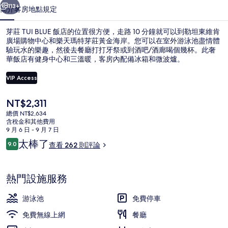
相
113+
簡介
客房
地點
規定
片
芽莊 TUI BLUE 飯店的位置很方便，走路 10 分鐘就可以到勒坦東維肯
集
廣場購物中心和樂天瑪特芽莊黃金海岸。您可以在室外游泳池盡情體
驗玩水的樂趣，然後去餐廳打打牙祭或到酒吧/酒廊喝個幾杯。此奢
華飯店有健身中心和三溫暖，客房內配備冰箱和微波爐。
VIP Access
目
NT$2,311
前
總價 NT$2,634
客房景觀
的
含稅金和其他費用
價
9 月 6 日 - 9 月 7 日
格
評
太棒了
9.0
查看 262 則評論
是
9.0 分，滿分 10 分，
論
NT$2,311
熱門設施服務
游泳池
免費停車
免費無線上網
餐廳