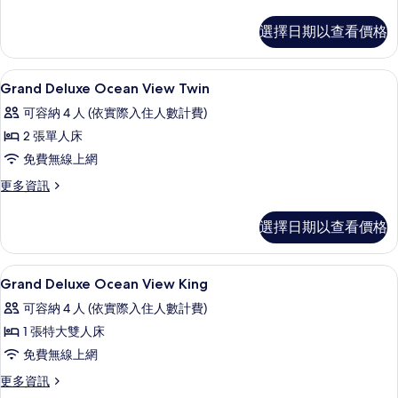
多
King
Grand
的
選擇日期以查看價格
Deluxe
所
Mountain
View
有
客房內保險箱、書桌、隔音、免費搖籃
顯
8
King
Grand Deluxe Ocean View Twin
相
示
的
可容納 4 人 (依實際入住人數計費)
詳
片
Grand
情
2 張單人床
Deluxe
免費無線上網
Ocean
View
更
更多資訊
多
Twin
Grand
的
選擇日期以查看價格
Deluxe
所
Ocean
View
有
客房內保險箱、書桌、隔音、免費搖籃
顯
6
Twin
Grand Deluxe Ocean View King
相
示
的
可容納 4 人 (依實際入住人數計費)
詳
片
Grand
情
1 張特大雙人床
Deluxe
免費無線上網
Ocean
View
更
更多資訊
多