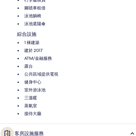
腳踏車租借
泳池躺椅
泳池遮陽傘
綜合設施
1 棟建築
建於 2017
ATM/金融服務
露台
公共區域提供電視
健身中心
室外游泳池
三溫暖
蒸氣室
接待大廳
客房設施服務