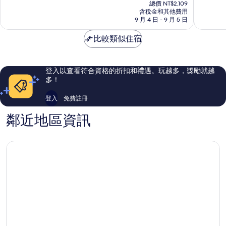
在
利
海
10
10
總價 NT$2,109
價
亞
含稅金和其他費用
灘
分，
分，
格
9 月 4 日 - 9 月 5 日
附
太
太
為
屬
棒
棒
NT$1,860
比較類似住宿
飯
了，
了，
店
576
489
陳
則
則
富
評
評
登入以查看符合資格的折扣和禮遇。玩越多，獎勵就越
海
論
論
多！
灘
登入
免費註冊
鄰近地區資訊