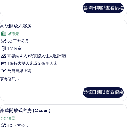
King
Grand
的
選擇日期以查看價格
Deluxe
所
Ocean
View
有
客房內保險箱、書桌、隔音、免費搖籃
顯
8
King
高級開放式客房
相
示
的
城市景
詳
片
高
情
50 平方公尺
級
1 間臥室
開
可容納 4 人 (依實際入住人數計費)
放
1 張特大雙人床或 2 張單人床
式
免費無線上網
客
更
更多資訊
房
多
的
高
選擇日期以查看價格
級
所
開
有
放
客房內保險箱、書桌、隔音、免費搖籃
顯
7
式
豪華開放式客房 (Ocean)
相
示
客
片
海景
房
豪
的
50 平方公尺