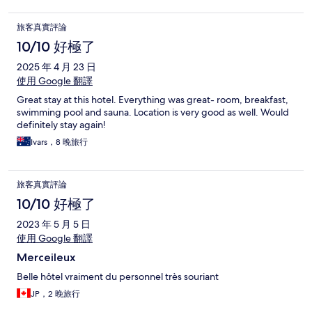
旅客真實評論
10/10 好極了
2025 年 4 月 23 日
使用 Google 翻譯
Great stay at this hotel. Everything was great- room, breakfast,
swimming pool and sauna. Location is very good as well. Would
definitely stay again!
Ivars，8 晚旅行
旅客真實評論
10/10 好極了
2023 年 5 月 5 日
使用 Google 翻譯
Merceileux
Belle hôtel vraiment du personnel très souriant
JP，2 晚旅行