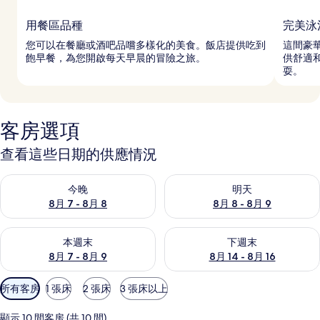
用餐區品種
完美泳
您可以在餐廳或酒吧品嚐多樣化的美食。飯店提供吃到
這間豪
飽早餐，為您開啟每天早晨的冒險之旅。
供舒適
耍。
客房選項
查看這些日期的供應情況
查看今晚 (8月 7 - 8月 8) 的供應情況
查看明天 (8月 8 - 8月 9) 的
今晚
明天
8月 7 - 8月 8
8月 8 - 8月 9
查看本週末 (8月 7 - 8月 9) 的供應情況
查看下週末 (8月 14 - 8月 16)
本週末
下週末
8月 7 - 8月 9
8月 14 - 8月 16
可
所有客房
1 張床
2 張床
3 張床以上
用
的
顯示 10 間客房 (共 10 間)