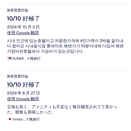
旅客真實評論
10/10 好極了
2024 年 10 月 3 日
使用 Google 翻譯
시내 인근에 있는호텔이고 저렴한가격에 4인가족이 3박을 잘지내
다 왔어요 시내음식점 롯데마트 해변가가 10분이내에 다있어 해변
가앞비싼호텔보다 가성비가 있는곳입니다.
EUNMI，3 晚旅行
旅客真實評論
10/10 好極了
2024 年 8 月 27 日
使用 Google 翻譯
立地も良く、アメニティも不足なく毎日補充されてて良かっ
た。朝食も美味しかった
hiroko，3 晚旅行