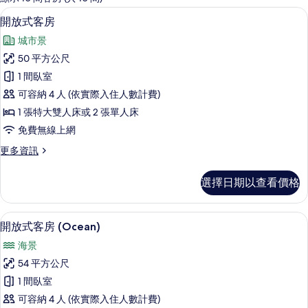
客
客房內保險箱、書桌、隔音、免費搖籃
顯
17
開放式客房
房
示
篩
城市景
開
選
50 平方公尺
放
條
1 間臥室
式
件
可容納 4 人 (依實際入住人數計費)
客
1 張特大雙人床或 2 張單人床
房
免費無線上網
的
更
更多資訊
所
多
有
開
選擇日期以查看價格
放
相
式
片
客
客房內保險箱、書桌、隔音、免費搖籃
顯
22
房
開放式客房 (Ocean)
示
的
海景
詳
開
情
54 平方公尺
放
1 間臥室
式
可容納 4 人 (依實際入住人數計費)