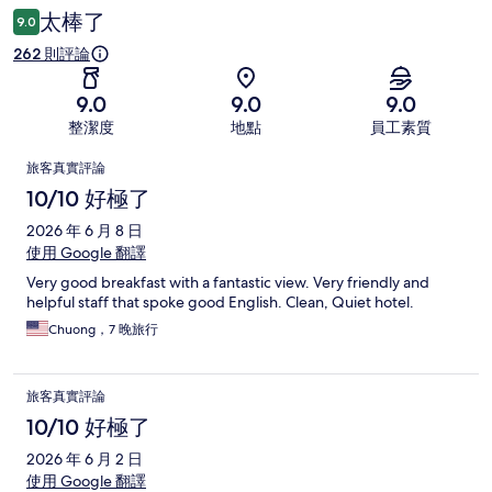
論
太棒了
9.0
262 則評論
9.0
9.0
9.0
整潔度
地點
員工素質
評
旅客真實評論
論
10/10 好極了
2026 年 6 月 8 日
使用 Google 翻譯
Very good breakfast with a fantastic view. Very friendly and
helpful staff that spoke good English. Clean, Quiet hotel.
Chuong，7 晚旅行
旅客真實評論
10/10 好極了
2026 年 6 月 2 日
使用 Google 翻譯