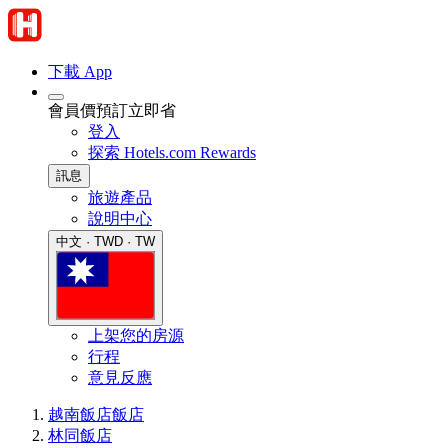
下載 App
會員價預訂立即省
登入
探索 Hotels.com Rewards
訊息
旅遊產品
說明中心
中文 · TWD · TW
上架您的房源
行程
意見反應
越南飯店
飯店
林同飯店