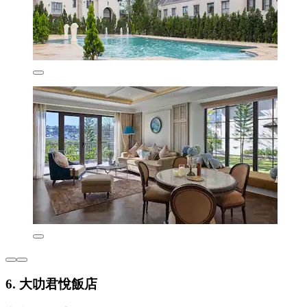
6. 大叻君悅飯店