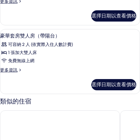
片
更
更多資訊
床
多
房
豪
選擇日期以查看價格
華
（帶
雙
陽
床
迷你吧、客房內保險箱、書桌、熨斗/
顯
5
房
豪華套房雙人房（帶陽台）
台）
示
（帶
的
可容納 2 人 (依實際入住人數計費)
陽
豪
台）
所
1 張加大雙人床
華
的
有
免費無線上網
詳
套
情
相
更
更多資訊
房
多
片
雙
豪
選擇日期以查看價格
華
人
套
房
房
類似的住宿
雙
（帶
人
芽莊啤酒飯店
瑟娜飯店
陽
房
（帶
台）
陽
的
台）
的
所