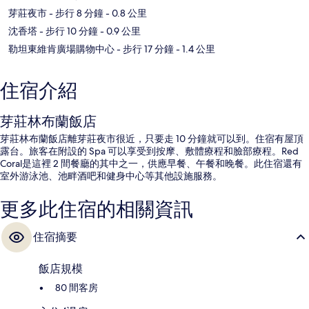
芽莊夜市
- 步行 8 分鐘
- 0.8 公里
沈香塔
- 步行 10 分鐘
- 0.9 公里
勒坦東維肯廣場購物中心
- 步行 17 分鐘
- 1.4 公里
住宿介紹
芽莊林布蘭飯店
芽莊林布蘭飯店離芽莊夜市很近，只要走 10 分鐘就可以到。住宿有屋頂
露台。旅客在附設的 Spa 可以享受到按摩、敷體療程和臉部療程。Red
Coral是這裡 2 間餐廳的其中之一，供應早餐、午餐和晚餐。此住宿還有
室外游泳池、池畔酒吧和健身中心等其他設施服務。
更多此住宿的相關資訊
住宿摘要
飯店規模
80 間客房