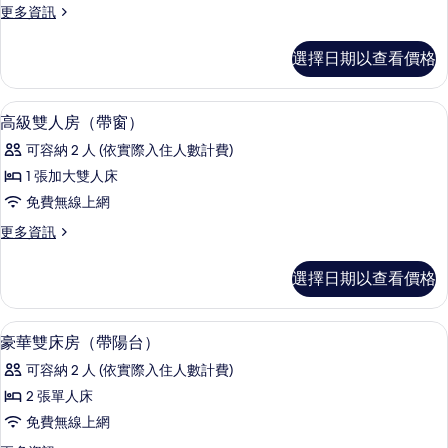
更
更多資訊
TOTO
多
washlet
豪
選擇日期以查看價格
toilet)
華
雙
的
床
浴缸、吹風機、浴袍、拖鞋
顯
所
2
房
高級雙人房（帶窗）
示
(with
有
可容納 2 人 (依實際入住人數計費)
TOTO
高
相
washlet
1 張加大雙人床
級
片
toilet)
免費無線上網
的
雙
詳
更
更多資訊
人
情
多
房
高
選擇日期以查看價格
級
（帶
雙
窗）
人
迷你吧、客房內保險箱、書桌、熨斗/
顯
3
房
豪華雙床房（帶陽台）
的
示
（帶
所
可容納 2 人 (依實際入住人數計費)
窗）
豪
的
有
2 張單人床
華
詳
相
免費無線上網
情
雙