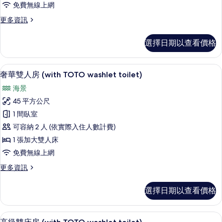
免費無線上網
toilet)
的
更
更多資訊
多
所
套
選擇日期以查看價格
有
房
(with
相
TOTO
奢華雙人房 (with TOTO washlet 
顯
片
17
washlet
奢華雙人房 (with TOTO washlet toilet)
示
toilet)
海景
的
奢
詳
45 平方公尺
華
情
1 間臥室
雙
可容納 2 人 (依實際入住人數計費)
人
1 張加大雙人床
房
免費無線上網
(with
更
更多資訊
TOTO
多
washlet
奢
選擇日期以查看價格
toilet)
華
雙
的
人
迷你吧、客房內保險箱、書桌、熨斗/
顯
所
12
房