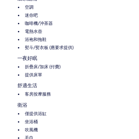
空調
迷你吧
咖啡機/沖茶器
電熱水壺
浴袍和拖鞋
熨斗/熨衣板 (應要求提供)
一夜好眠
折疊床/加床 (付費)
提供床單
舒適生活
客房按摩服務
衛浴
僅提供浴缸
坐浴桶
吹風機
毛巾