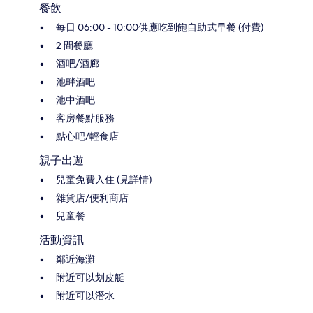
餐飲
每日 06:00 - 10:00供應吃到飽自助式早餐 (付費)
2 間餐廳
酒吧/酒廊
池畔酒吧
池中酒吧
客房餐點服務
點心吧/輕食店
親子出遊
兒童免費入住 (見詳情)
雜貨店/便利商店
兒童餐
活動資訊
鄰近海灘
附近可以划皮艇
附近可以潛水