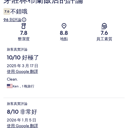
芽莊林布蘭飯店的評論
論
不錯哦
7.6
96 則評論
7.8
8.8
7.6
整潔度
地點
員工素質
評
旅客真實評論
論
10/10 好極了
2025 年 3 月 17 日
使用 Google 翻譯
Clean.
Ken，1 晚旅行
旅客真實評論
8/10 非常好
2026 年 1 月 5 日
使用 Google 翻譯