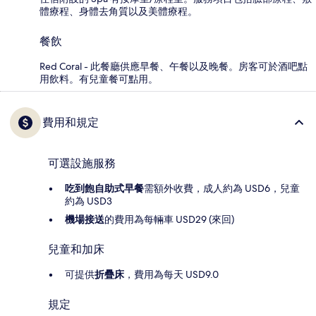
體療程、身體去角質以及美體療程。
餐飲
Red Coral - 此餐廳供應早餐、午餐以及晚餐。房客可於酒吧點
用飲料。有兒童餐可點用。
費用和規定
可選設施服務
吃到飽自助式早餐
需額外收費，成人約為 USD6，兒童
約為 USD3
機場接送
的費用為每輛車 USD29 (來回)
兒童和加床
可提供
折疊床
，費用為每天 USD9.0
規定