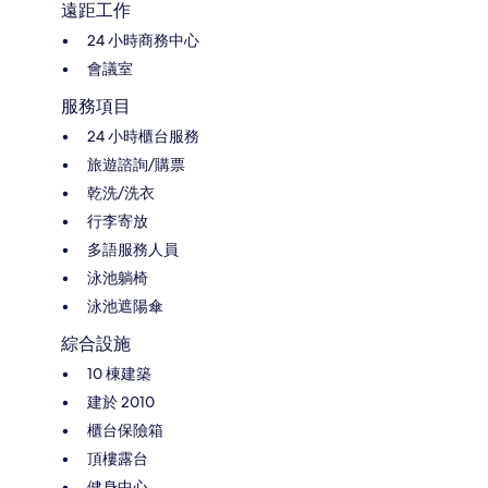
遠距工作
24 小時商務中心
會議室
服務項目
24 小時櫃台服務
旅遊諮詢/購票
乾洗/洗衣
行李寄放
多語服務人員
泳池躺椅
泳池遮陽傘
綜合設施
10 棟建築
建於 2010
櫃台保險箱
頂樓露台
健身中心