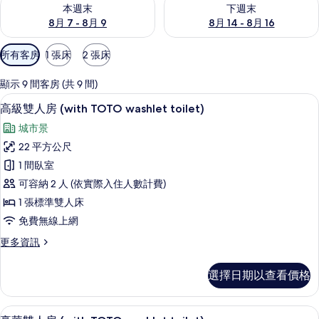
查看本週末 (8月 7 - 8月 9) 的供應情況
查看下週末 (8月 14 - 8月 16)
本週末
下週末
8月 7 - 8月 9
8月 14 - 8月 16
可
所有客房
1 張床
2 張床
用
的
顯示 9 間客房 (共 9 間)
客
迷你吧、客房內保險箱、書桌、熨斗/
顯
12
高級雙人房 (with TOTO washlet toilet)
房
示
篩
城市景
高
選
22 平方公尺
級
條
1 間臥室
雙
件
可容納 2 人 (依實際入住人數計費)
人
1 張標準雙人床
房
免費無線上網
(with
更
更多資訊
TOTO
多
washlet
高
選擇日期以查看價格
toilet)
級
雙
的
人
迷你吧、客房內保險箱、書桌、熨斗/
顯
所
12
房