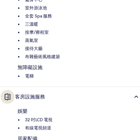
室外游泳池
全套 Spa 服務
三溫暖
按摩/療程室
蒸氣室
接待大廳
布雜藝術風格建築
無障礙設施
電梯
客房設施服務
娛樂
32 吋LCD 電視
有線電視頻道
居家配備