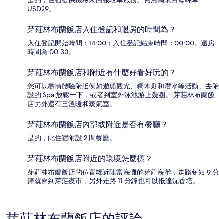
是的，住宿提供機場來回接駁車服務。費用為來回每輛車
USD29。
芽莊林布蘭飯店入住登記和退房的時間為？
入住登記開始時間：14:00；入住登記結束時間：00:00。退房
時間為 00:30。
芽莊林布蘭飯店和附近有什麼好看好玩的？
您可以盡情體驗附近例如遊船觀光、獨木舟和潛水等活動。去附
設的 Spa 放鬆一下，或者到室外泳池游上幾圈。 芽莊林布蘭飯
店另外還有三溫暖和蒸氣室。
芽莊林布蘭飯店內部或附近是否有餐廳？
是的，此住宿附設 2 間餐廳。
芽莊林布蘭飯店附近的環境怎麼樣？
芽莊林布蘭飯店的位置鄰近陳富海灘的芽莊海灘，走路短短 9 分
鐘就會到芽莊夜市，另外走路 11 分鐘也可以抵達沈香塔。
評