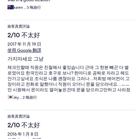
karen，3 晚旅行
旅客真實評論
2/10 不太好
2017 年 11 月 19 日
使用 Google 翻譯
가지마세요 그냥
체크인할때 직원은 친철해서 좋았습니다 근데 그 한분 빼곤 다 별
로였어요 한국인라고 호구로 보나? 한마디로 공짜로 자라고 해도
안가고싶네요 조식은 나름 괜찮아요 그러나...저희방 에어컨이 고
장이라고 전화로 말했더니 직원이 오더니 문을 닫으라네요...ㅡㅡ
안 시원해서 문이라도 열어놓은건데 문을 닫으라고만하고 사라졌
고 문닫고 한참을 틀어놨는데도 안시원해져서 직접내려가서 얘기
sky，2 晚旅行
했더니 올라와서 봐주더니 문닫고 5분만 있으래서 당신도 5분 같
이 있어보랬더니 땀흘리네요 그래서 웃으면서 당신도 땀 난다고
그랬더니 웃어서 그런가 장난치면서 자긴 춥다고 더 있어보라면서
旅客真實評論
나가려는거 정색하고 다시 얘기하니 겨우겨우 방 옮겼네요ㅡㅡ 방
옮기면서 가운이랑 옷걸이 옷걸려있는거 들고왔더니 메이드 둘이
2/10 不太好
와서는 들어가도되냐는 말도없이 문열자마자 들어와선 옷걸이랑
2016 年 1 月 8 日
가운가져가네요ㅡㅡ 넘 더워서 씻으려고 다 벗고있었는데... 친구