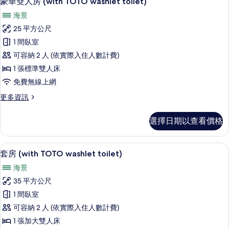
豪華雙人房 (with TOTO washlet toilet)
示
(with
有
海景
TOTO
豪
相
washlet
25 平方公尺
華
片
toilet)
1 間臥室
的
雙
詳
可容納 2 人 (依實際入住人數計費)
人
情
1 張標準雙人床
房
免費無線上網
(with
更
更多資訊
TOTO
多
washlet
豪
選擇日期以查看價格
toilet)
華
雙
的
人
迷你吧、客房內保險箱、書桌、熨斗/
顯
所
7
房
套房 (with TOTO washlet toilet)
示
(with
有
海景
TOTO
套
相
washlet
35 平方公尺
房
片
toilet)
1 間臥室
的
(with
詳
可容納 2 人 (依實際入住人數計費)
TOTO
情
1 張加大雙人床
washlet