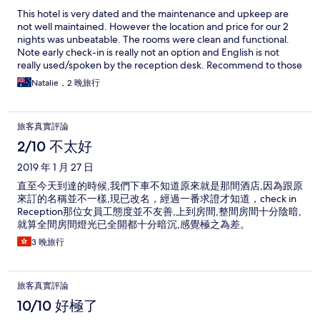
This hotel is very dated and the maintenance and upkeep are
not well maintained. However the location and price for our 2
nights was unbeatable. The rooms were clean and functional.
Note early check-in is really not an option and English is not
really used/spoken by the reception desk. Recommend to those
who want a clean, cheap place to stay in a good location if your
Natalie，2 晚旅行
not worried about decor.
旅客真實評論
2/10 不太好
2019 年 1 月 27 日
直至今天到達的時候,我們下車不知道原來就是那間酒店,因為跟原
來訂的名稱並不一樣,現已改名，經過一番求證才知道，check in
Reception那位女員工態度並不友善,上到房間,整間房間十分陰暗,
就算全間房間燈光已全開都十分暗沉,感覺極之為差。
3 晚旅行
旅客真實評論
10/10 好極了