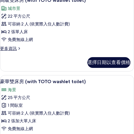
高級雙床房 (with TOTO washlet toilet)
示
(with
有
城市景
TOTO
高
相
washlet
22 平方公尺
級
片
toilet)
可容納 2 人 (依實際入住人數計費)
的
雙
詳
2 張單人床
床
情
免費無線上網
房
更
更多資訊
(with
多
TOTO
高
選擇日期以查看價格
washlet
級
雙
toilet)
床
迷你吧、客房內保險箱、書桌、熨斗/
顯
的
12
房
豪華雙床房 (with TOTO washlet toilet)
示
(with
所
海景
TOTO
豪
有
washlet
25 平方公尺
華
相
toilet)
1 間臥室
的
雙
片
詳
可容納 2 人 (依實際入住人數計費)
床
情
2 張加大單人床
房
免費無線上網
(with