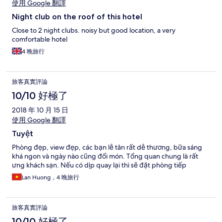
使用 Google 翻譯
Night club on the roof of this hotel
Close to 2 night clubs. noisy but good location, a very
comfortable hotel
4 晚旅行
旅客真實評論
10/10 好極了
2018 年 10 月 15 日
使用 Google 翻譯
Tuyệt
Phòng đẹp, view đẹp, các bạn lễ tân rất dễ thương, bữa sáng
khá ngon và ngày nào cũng đổi món. Tổng quan chung là rất
ưng khách sạn. Nếu có dịp quay lại thì sẽ đặt phòng tiếp
Lan Huong，4 晚旅行
旅客真實評論
10/10 好極了