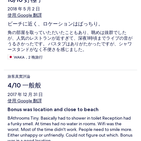
2018 年 5 月 2 日
使用 Google 翻譯
ビーチに近く、ロケーションはばっちり。
角の部屋を取っていただいたこともあり、眺めは抜群でした
が、人気のレストランが近すぎて、深夜1時頃までライブの音が
うるさかったです。 バスタブはありがたかったですが、シャワ
ースタンドがなく不便さを感じました。
WAKA，2 晚旅行
旅客真實評論
4/10 一般般
2017 年 12 月 31 日
使用 Google 翻譯
Bonus was location and close to beach
BAthrooms Tiny. Basically had to shower in toilet Reception had
a funky smell. At times had no water in rooms. Wifi was the
worst. Most of the time didn't work. People need to smile more.
Either unhappy or unfriendly. Could not figure out which. Bonus
was in a good location