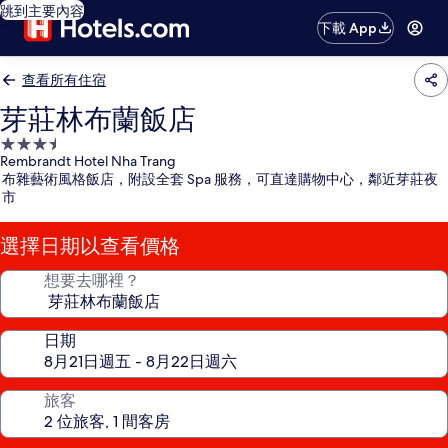
跳到主要內容
下載 App
查看所有住宿
芽莊林布蘭飯店
3.5
Rembrandt Hotel Nha Trang
星
布雜藝術風格飯店，附設全套 Spa 服務，可直達購物中心，鄰近芽莊夜
級
市
住
宿
選擇日期以查看價格
想要去哪裡？
日期
旅客