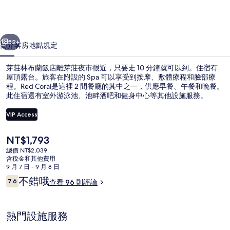
飯
店
一個
下一個
的
52+
簡介
客房
地點
規定
相
芽莊林布蘭飯店離芽莊夜市很近，只要走 10 分鐘就可以到。住宿有
片
屋頂露台。旅客在附設的 Spa 可以享受到按摩、敷體療程和臉部療
程。Red Coral是這裡 2 間餐廳的其中之一，供應早餐、午餐和晚餐。
集
此住宿還有室外游泳池、池畔酒吧和健身中心等其他設施服務。
VIP Access
目
NT$1,793
前
總價 NT$2,039
池畔酒吧
的
含稅金和其他費用
價
9 月 7 日 - 9 月 8 日
格
評
不錯哦
7.6
查看 96 則評論
是
7.6 分，滿分 10 分，
論
NT$1,793
熱門設施服務