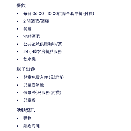
餐飲
每日 06:00 - 10:00供應全套早餐 (付費)
2 間酒吧/酒廊
餐廳
池畔酒吧
公共區域供應咖啡/茶
24 小時客房餐點服務
飲水機
親子出遊
兒童免費入住 (見詳情)
兒童游泳池
保母/托兒服務 (付費)
兒童餐
活動資訊
購物
鄰近海灘