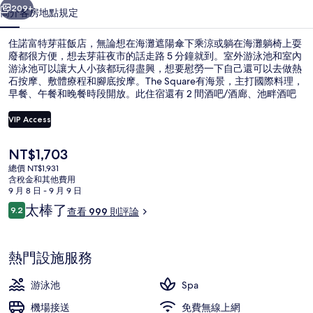
的
209+
簡介
客房
地點
規定
相
住諾富特芽莊飯店，無論想在海灘遮陽傘下乘涼或躺在海灘躺椅上耍
片
廢都很方便，想去芽莊夜市的話走路 5 分鐘就到。室外游泳池和室內
游泳池可以讓大人小孩都玩得盡興，想要慰勞一下自己還可以去做熱
集
石按摩、敷體療程和腳底按摩。The Square有海景，主打國際料理，
早餐、午餐和晚餐時段開放。此住宿還有 2 間酒吧/酒廊、池畔酒吧
和健身中心。住過的人都對住宿的友善員工讚不絕口。
VIP Access
目
NT$1,703
高級套房, 1 張特大雙人床 | 海灘/海景
前
總價 NT$1,931
的
含稅金和其他費用
價
9 月 8 日 - 9 月 9 日
格
評
太棒了
9.2
查看 999 則評論
是
9.2 分，滿分 10 分，
論
NT$1,703
熱門設施服務
游泳池
Spa
機場接送
免費無線上網