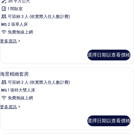
所
36 平方公尺
級
床,
有
1 間臥室
海
客
相
景
可容納 3 人 (依實際入住人數計費)
房,
的
片
2 張單人床
詳
2
免費無線上網
情
張
更
更多資訊
單
多
人
高
選擇日期以查看價格
級
床
客
的
房,
1 間臥室、迷你吧、客房內保險箱、書
顯
5
2
所
海景精緻套房
示
張
有
可容納 2 人 (依實際入住人數計費)
單
海
相
人
1 張特大雙人床
景
床
片
免費無線上網
的
精
詳
更
更多資訊
緻
情
多
套
海
選擇日期以查看價格
景
房
精
的
緻