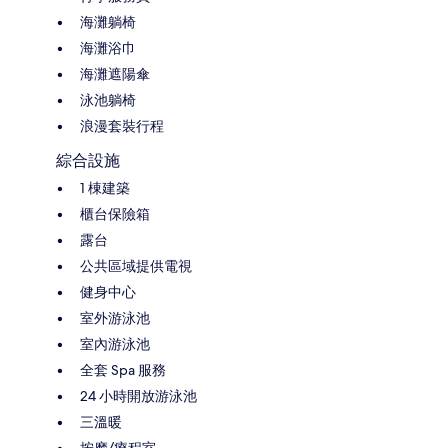
海灘躺椅
海灘浴巾
海灘遮陽傘
泳池躺椅
浪漫套裝行程
綜合設施
1 棟建築
櫃台保險箱
露台
公共區域提供電視
健身中心
室外游泳池
室內游泳池
全套 Spa 服務
24 小時開放游泳池
三溫暖
按摩/療程室