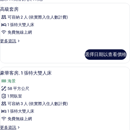
客
1 間臥室、迷你吧、客房內保險箱、書
顯
12
高級套房
房
示
篩
可容納 2 人 (依實際入住人數計費)
高
選
1 張特大雙人床
級
條
免費無線上網
套
件
更
更多資訊
房
多
的
高
選擇日期以查看價格
級
所
套
有
房
1 間臥室、迷你吧、客房內保險箱、書
顯
20
的
豪華客房, 1 張特大雙人床
相
示
詳
片
海景
情
豪
58 平方公尺
華
1 間臥室
客
可容納 3 人 (依實際入住人數計費)
房,
1 張特大雙人床
1
免費無線上網
張
更
更多資訊
特