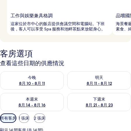
工作與娛樂兼具格調
品嚐國
這家位於市中心的飯店提供會議空間和電腦站。下班
海景餐
後，客人可以享受 Spa 服務和池畔茶點來放鬆身心。
素食、
客房選項
查看這些日期的供應情況
查看今晚 (8月 10 - 8月 11) 的供應情況
查看明天 (8月 11 - 8月 12) 
今晚
明天
8月 10 - 8月 11
8月 11 - 8月 12
查看本週末 (8月 14 - 8月 16) 的供應情況
查看下週末 (8月 21 - 8月 23
本週末
下週末
8月 14 - 8月 16
8月 21 - 8月 23
可
所有客房
1 張床
2 張床
用
的
顯示 14 間客房 (共 14 間)