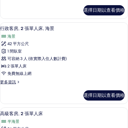
多
大
行
選擇日期以查看價格
政
雙
客
人
房,
1 間臥室、迷你吧、客房內保險箱、書
顯
21
1
床,
行政客房, 2 張單人床, 海景
示
張
海
海景
特
行
景
大
42 平方公尺
政
雙
的
1 間臥室
人
客
所
床,
可容納 3 人 (依實際入住人數計費)
房,
海
有
2 張單人床
景
2
相
免費無線上網
的
張
詳
片
更
更多資訊
單
情
多
人
行
選擇日期以查看價格
政
床,
客
海
房,
1 間臥室、迷你吧、客房內保險箱、書
顯
15
2
景
高級客房, 2 張單人床
示
張
的
半海景
單
高
人