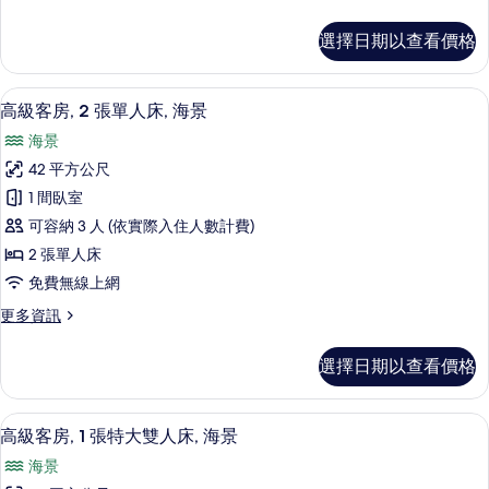
多
大
豪
選擇日期以查看價格
華
雙
客
人
房,
1 間臥室、迷你吧、客房內保險箱、書
顯
21
1
床
高級客房, 2 張單人床, 海景
示
張
的
海景
特
高
所
大
42 平方公尺
級
雙
有
1 間臥室
人
客
相
床
可容納 3 人 (依實際入住人數計費)
房,
的
片
2 張單人床
詳
2
免費無線上網
情
張
更
更多資訊
單
多
人
高
選擇日期以查看價格
級
床,
客
海
房,
高級客房, 1 張特大雙人床, 海景 | 
顯
23
2
景
高級客房, 1 張特大雙人床, 海景
示
張
的
海景
單
高