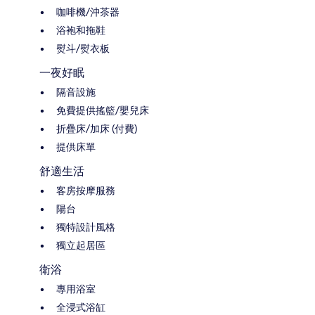
咖啡機/沖茶器
浴袍和拖鞋
熨斗/熨衣板
一夜好眠
隔音設施
免費提供搖籃/嬰兒床
折疊床/加床 (付費)
提供床單
舒適生活
客房按摩服務
陽台
獨特設計風格
獨立起居區
衛浴
專用浴室
全浸式浴缸