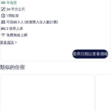
的
半海景
特
標
所
大
36 平方公尺
準
雙
有
1 間臥室
人
客
相
床
可容納 3 人 (依實際入住人數計費)
房,
的
片
2 張單人床
詳
2
免費無線上網
情
張
更
更多資訊
單
多
人
標
選擇日期以查看價格
準
床
客
的
房,
類似的住宿
2
所
張
有
芽莊 Vinpearl Beachfront 度假村
芽莊Vin
單
相
人
床
片
的
詳
情