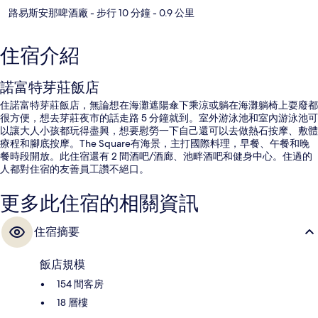
路易斯安那啤酒廠
- 步行 10 分鐘
- 0.9 公里
住宿介紹
諾富特芽莊飯店
住諾富特芽莊飯店，無論想在海灘遮陽傘下乘涼或躺在海灘躺椅上耍廢都
很方便，想去芽莊夜市的話走路 5 分鐘就到。室外游泳池和室內游泳池可
以讓大人小孩都玩得盡興，想要慰勞一下自己還可以去做熱石按摩、敷體
療程和腳底按摩。The Square有海景，主打國際料理，早餐、午餐和晚
餐時段開放。此住宿還有 2 間酒吧/酒廊、池畔酒吧和健身中心。住過的
人都對住宿的友善員工讚不絕口。
更多此住宿的相關資訊
住宿摘要
飯店規模
154 間客房
18 層樓