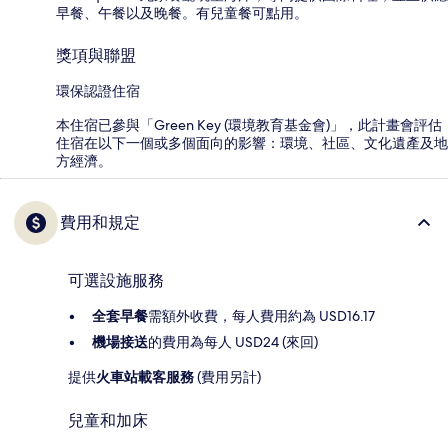
早餐、午餐以及晚餐。有兒童餐可點用。
獎項與聯盟
環保認證住宿
本住宿已參與「Green Key (環境教育基金會)」，此計畫會評估
住宿在以下一個或多個面向的影響：環境、社區、文化遺產及地
方經濟。
費用和規定
可選設施服務
全套早餐
需額外收費，每人費用約為 USD16.17
機場接送
的費用為每人 USD24 (來回)
提供
火車站載客服務
(費用另計)
兒童和加床