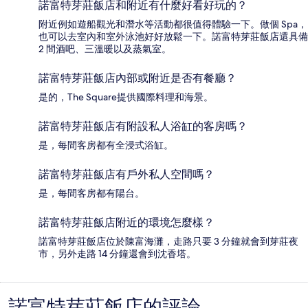
諾富特芽莊飯店和附近有什麼好看好玩的？
附近例如遊船觀光和潛水等活動都很值得體驗一下。做個 Spa，
也可以去室內和室外泳池好好放鬆一下。諾富特芽莊飯店還具備
2 間酒吧、三溫暖以及蒸氣室。
諾富特芽莊飯店內部或附近是否有餐廳？
是的，The Square提供國際料理和海景。
諾富特芽莊飯店有附設私人浴缸的客房嗎？
是，每間客房都有全浸式浴缸。
諾富特芽莊飯店有戶外私人空間嗎？
是，每間客房都有陽台。
諾富特芽莊飯店附近的環境怎麼樣？
諾富特芽莊飯店位於陳富海灘，走路只要 3 分鐘就會到芽莊夜
市，另外走路 14 分鐘還會到沈香塔。
諾富特芽莊飯店的評論
評