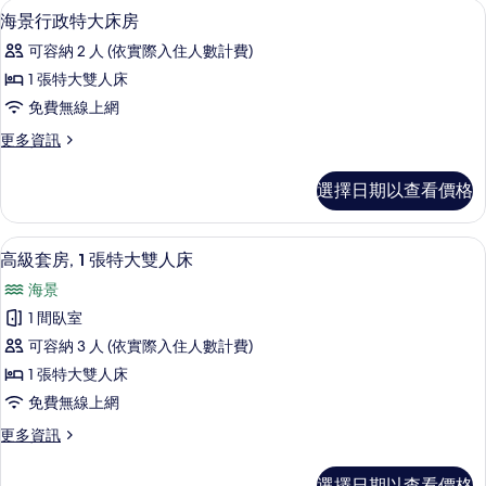
1 間臥室、迷你吧、客房內保險箱、書
顯
12
套
海景行政特大床房
所
示
房
有
可容納 2 人 (依實際入住人數計費)
的
海
詳
相
1 張特大雙人床
景
情
片
免費無線上網
行
更
更多資訊
政
多
特
海
選擇日期以查看價格
景
大
行
床
政
高級套房, 1 張特大雙人床 | 1 間臥
顯
12
特
高級套房, 1 張特大雙人床
房
示
大
的
海景
床
高
房
所
1 間臥室
級
的
有
可容納 3 人 (依實際入住人數計費)
詳
套
情
相
1 張特大雙人床
房,
片
免費無線上網
1
更
更多資訊
張
多
特
高
選擇日期以查看價格