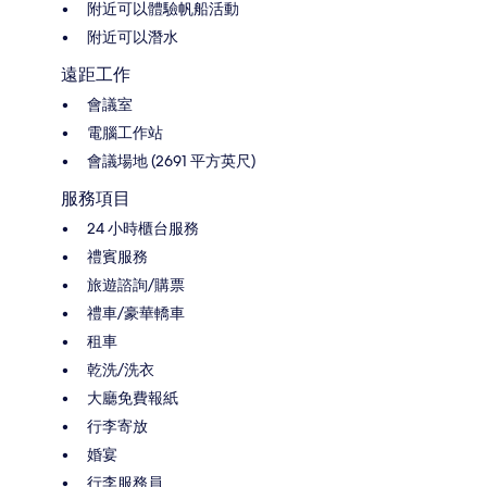
附近可以體驗帆船活動
附近可以潛水
遠距工作
會議室
電腦工作站
會議場地 (2691 平方英尺)
服務項目
24 小時櫃台服務
禮賓服務
旅遊諮詢/購票
禮車/豪華轎車
租車
乾洗/洗衣
大廳免費報紙
行李寄放
婚宴
行李服務員