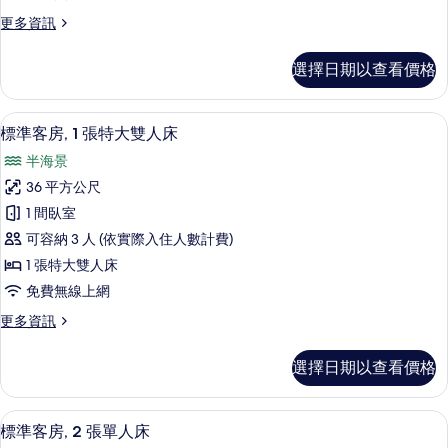
張
詳
所
更
更多資訊
特
情
多
有
大
高
相
選擇日期以查看價格
級
雙
片
客
人
房,
1 間臥室、迷你吧、客房內保險箱、書
顯
16
1
床
標準客房, 1 張特大雙人床
示
張
的
半海景
特
標
所
大
36 平方公尺
準
雙
有
1 間臥室
人
客
相
床
可容納 3 人 (依實際入住人數計費)
房,
的
片
1 張特大雙人床
詳
1
免費無線上網
情
張
更
更多資訊
特
多
大
標
選擇日期以查看價格
準
雙
客
人
房,
1 間臥室、迷你吧、客房內保險箱、書
顯
17
1
床
標準客房, 2 張單人床
示
張