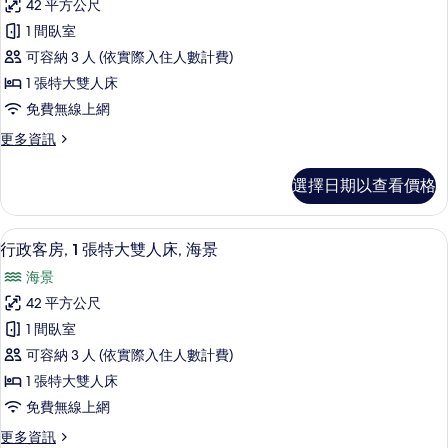
所
人
42 平方公尺
級
床,
有
1 間臥室
海
客
相
景
可容納 3 人 (依實際入住人數計費)
房,
的
片
1 張特大雙人床
詳
1
免費無線上網
情
張
更
更多資訊
特
多
大
高
選擇日期以查看價格
級
雙
客
人
房,
行政客房, 1 張特大雙人床, 海景 | 
顯
20
1
床,
行政客房, 1 張特大雙人床, 海景
示
張
海
海景
特
行
景
大
42 平方公尺
政
雙
的
1 間臥室
人
客
所
床,
可容納 3 人 (依實際入住人數計費)
房,
海
有
1 張特大雙人床
景
1
相
免費無線上網
的
張
詳
片
更
更多資訊
特
情