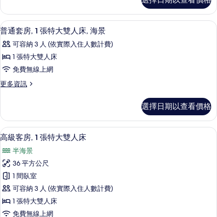
級
大
套
雙
房,
1 間臥室、迷你吧、客房內保險箱、書
顯
10
1
人
普通套房, 1 張特大雙人床, 海景
示
張
床
可容納 3 人 (依實際入住人數計費)
特
普
的
大
1 張特大雙人床
通
雙
所
免費無線上網
人
套
有
床
更
更多資訊
房,
的
多
相
詳
1
普
片
選擇日期以查看價格
情
通
張
套
特
房,
1 間臥室、迷你吧、客房內保險箱、書
顯
17
1
大
高級客房, 1 張特大雙人床
示
張
雙
半海景
特
高
人
大
36 平方公尺
級
雙
床,
1 間臥室
人
客
海
床,
可容納 3 人 (依實際入住人數計費)
房,
海
景
1 張特大雙人床
景
1
的
免費無線上網
的