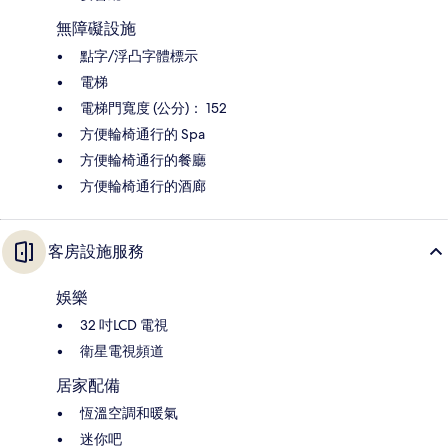
無障礙設施
點字/浮凸字體標示
電梯
電梯門寬度 (公分)： 152
方便輪椅通行的 Spa
方便輪椅通行的餐廳
方便輪椅通行的酒廊
客房設施服務
娛樂
32 吋LCD 電視
衛星電視頻道
居家配備
恆溫空調和暖氣
迷你吧