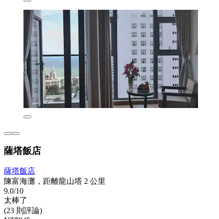
薩塔飯店
薩塔飯店
陳富海灘，距離龍山塔 2 公里
9.0/10
太棒了
(23 則評論)