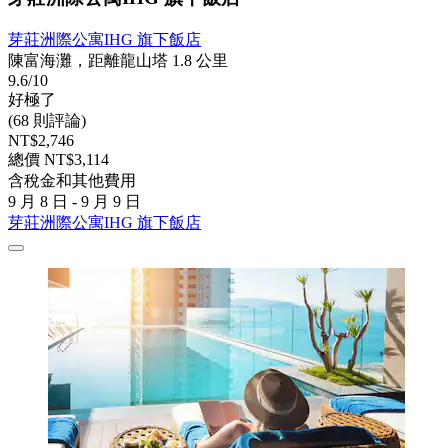
芽莊洲際公寓IHG 旗下飯店
陳富海灘，距離龍山塔 1.8 公里
9.6/10
好極了
(68 則評論)
NT$2,746
總價 NT$3,114
含稅金和其他費用
9 月 8 日 - 9 月 9 日
芽莊洲際公寓IHG 旗下飯店