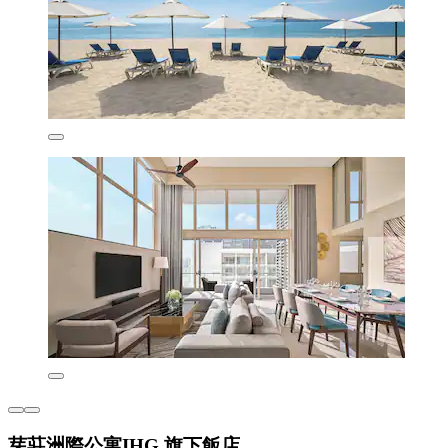
芽莊洲際公寓IHG 旗下飯店