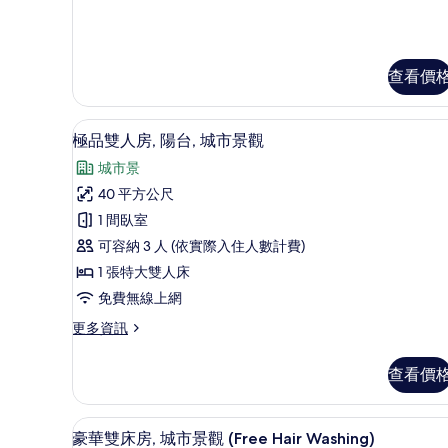
人
部
華
房
雙
的
人
房
查看價
所
的
有
詳
迷你吧、客房內保險箱、書桌
顯
情
相
5
極品雙人房, 陽台, 城市景觀
示
片
城市景
極
40 平方公尺
品
1 間臥室
雙
可容納 3 人 (依實際入住人數計費)
人
1 張特大雙人床
房,
免費無線上網
陽
更
更多資訊
台,
多
城
極
查看價
品
市
雙
景
人
迷你吧、客房內保險箱、書桌
顯
9
房,
豪華雙床房, 城市景觀 (Free Hair Washing)
觀