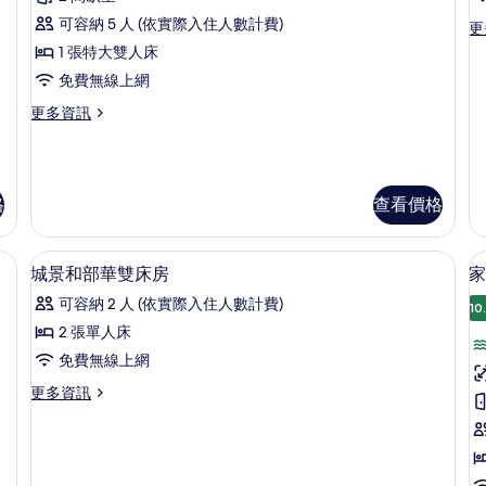
情
房,
客
城
可容納 5 人 (依實際入住人數計費)
更
更
房,
市
多
1 張特大雙人床
景
2
兩
觀
免費無線上網
臥
間
的
室
更
更多資訊
臥
詳
甄
多
情
選
室,
家
家
庭
非
庭
客
吸
房
格
查看價格
房,
的
2
煙
詳
間
、筆電工作空間
房,
迷你吧、客房內保險箱、書桌、筆電工
顯
情
臥
18
城景和部華雙床房
家
城
室,
示
可容納 2 人 (依實際入住人數計費)
非
10
市
城
吸
2 張單人床
景
景
煙
免費無線上網
房,
觀
和
城
更
更多資訊
的
部
房
市
多
景
所
2
華
城
觀
景
有
雙
的
和
詳