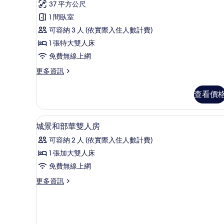
評
雙
房,
雙
37 平方公尺
人
論)
城
人
1 間臥室
床,
非
市
房,
可容納 3 人 (依實際入住人數計費)
吸
景
非
1 張特大雙人床
煙
觀
房,
吸
免費無線上網
城
的
煙
更
更多資訊
市
多
所
房,
景
頂
觀
查看價
有
海
級
的
雙
相
景
詳
人
情
迷你吧、客房內保險箱、書桌
顯
片
的
13
房,
城景和部華雙人房
示
非
所
可容納 2 人 (依實際入住人數計費)
吸
城
有
煙
1 張加大雙人床
景
相
房,
免費無線上網
海
和
片
景
更
更多資訊
部
的
多
詳
華
城
情
景
雙
和