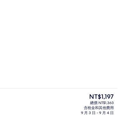
接待櫃台
片
目
NT$1,197
前
總價 NT$1,363
的
含稅金和其他費用
吃到飽自助式早餐
價
9 月 3 日 - 9 月 4 日
格
是
NT$1,197