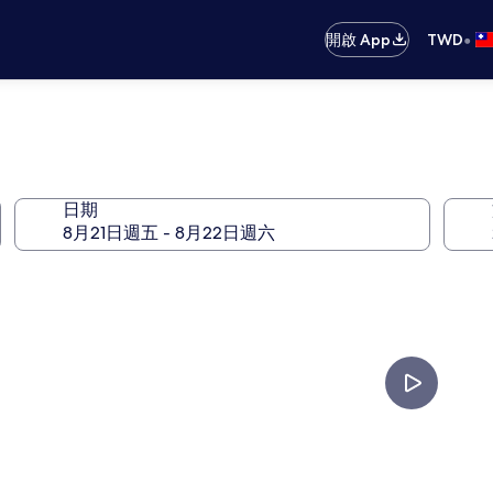
•
開啟 App
TWD
日期