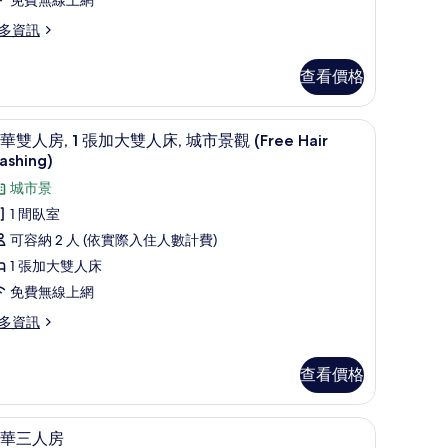
室
多資訊
的
所
查看價格
有
作空間
相
迷你吧、客房內保險箱、書桌、筆電工作空間
顯
11
華雙人房, 1 張加大雙人床, 城市景觀 (Free Hair
片
示
ashing)
豪
城市景
華
1 間臥室
雙
可容納 2 人 (依實際入住人數計費)
人
1 張加大雙人床
,
免費無線上網
多資訊
張
加
查看價格
大
雙
作空間
豪華三人房 | 迷你吧、客房內保險箱、書桌、
顯
4
人
華三人房