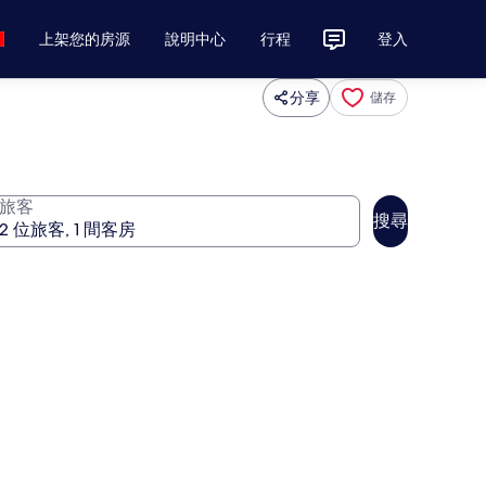
上架您的房源
說明中心
行程
登入
分享
儲存
旅客
搜尋