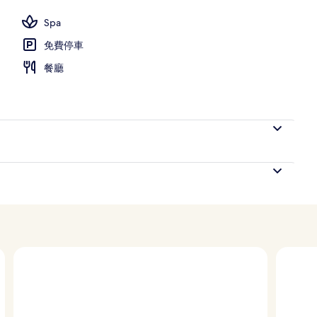
放時間為 06:00 至 19:00，提供泳池遮陽傘和日光浴躺椅
Spa
免費停車
餐廳