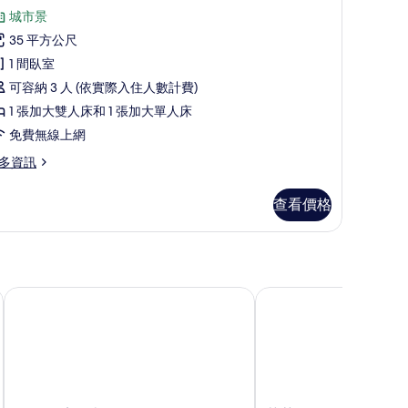
示
,
城市景
豪
城
35 平方公尺
華
市
1 間臥室
三
景
可容納 3 人 (依實際入住人數計費)
人
觀
1 張加大雙人床和 1 張加大單人床
房
Free
免費無線上網
的
air
多資訊
所
ashing)
ree
有
的
ir
查看價格
shing)
相
所
片
有
相
片
TTC 飯店 - 米奇里亞
芽莊Vinpearl帝國飯店