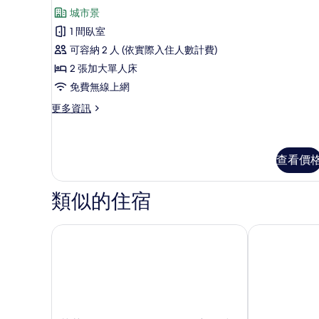
示
陽
的
城市景
台,
豪
城
所
1 間臥室
華
市
有
可容納 2 人 (依實際入住人數計費)
景
雙
觀
相
2 張加大單人床
床
的
片
免費無線上網
詳
房,
情
更
更多資訊
城
多
市
豪
華
景
雙
查看價
觀
床
房,
(Free
類似的住宿
城
Hair
市
Washing)
景
芽莊 Vinpearl Beachfront 度假村
頂級哈瓦納飯
觀
的
(Free
所
Hair
有
Washing)
的
相
詳
片
情