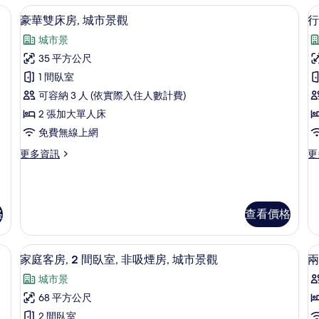
、筆電工作空間
迷你吧、客房內保險箱、書桌、筆電工
顯
10
豪華雙床房, 城市景觀
行
示
城市景
豪
35 平方公尺
華
1 間臥室
雙
可容納 3 人 (依實際入住人數計費)
床
房
2 張加大單人床
1
房,
免費無線上網
城
更
更
更多資訊
更
市
多
多
室
景
豪
行
華
政
觀
雙
套
格
查看價格
的
床
房,
房,
1
所
城
間
客房景觀
房
顯
有
市
臥
14
家庭客房, 2 間臥室, 非吸煙房, 城市景觀
兩
景
室,
示
相
城市景
觀
非
家
片
的
吸
68 平方公尺
庭
詳
煙
2 間臥室