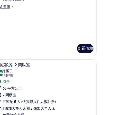
觀
室
多資訊
的
甄
所
選
有
家
相
庭
片
房
的
查看價格
所
有
作空間
迷你吧、客房內保險箱、書桌、筆電工作空間
顯
相
9
庭客房, 2 間臥室
示
片
好極了
.0
10.0 分，滿分 10 分
家
(1
1 則評論
則
庭
海景
評
客
68 平方公尺
論)
,
2 間臥室
可容納 5 人 (依實際入住人數計費)
間
1 張加大雙人床和 2 張加大單人床
臥
免費無線上網