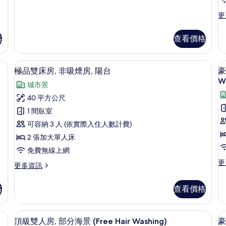
相
床
部
情
華
片
房
更
更
雙
多
的
床
家
房
格
查看價格
所
庭
的
客
有
詳
房,
、筆電工作空間
迷你吧、客房內保險箱、書桌、筆電工
顯
情
相
8
2
極品雙床房, 非吸煙房, 陽台
豪
示
間
片
W
城市景
臥
極
室
40 平方公尺
品
的
1 間臥室
詳
雙
情
可容納 3 人 (依實際入住人數計費)
床
2 張加大單人床
房,
房
免費無線上網
1
非
更
更
更
更多資訊
吸
多
多
豪
煙
極
格
查看價格
華
品
房,
雙
雙
人
陽
床
、筆電工作空間
迷你吧、客房內保險箱、書桌、筆電工
顯
房,
22
房,
頂級雙人房, 部分海景 (Free Hair Washing)
豪
台
1