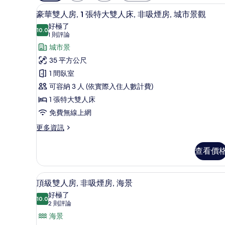
用
迷你吧、客房內保險箱、書桌
顯
的
12
豪華雙人房, 1 張特大雙人床, 非吸煙房, 城市景觀
示
客
好極了
10.0
房
10.0 分，滿分 10 分
豪
(1
1 則評論
篩
則
華
城市景
選
評
雙
35 平方公尺
條
論)
人
1 間臥室
件
房,
可容納 3 人 (依實際入住人數計費)
1
1 張特大雙人床
張
免費無線上網
特
更
更多資訊
多
大
豪
雙
查看價
華
人
雙
人
床,
客房景觀
顯
22
房,
頂級雙人房, 非吸煙房, 海景
非
示
1
好極了
張
10.0
吸
10.0 分，滿分 10 分
頂
(2
2 則評論
特
則
煙
級
海景
大