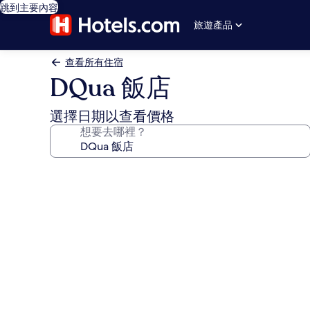
跳到主要內容
旅遊產品
查看所有住宿
DQua 飯店
選擇日期以查看價格
想要去哪裡？
DQua
飯
店
的
相
片
集