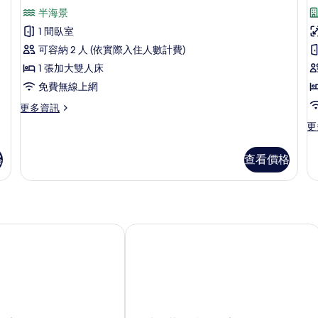
示
非
床
張
的
半海景
吸
頂
加
煙
所
1 間臥室
大
級
房,
有
可容納 2 人 (依實際入住人數計費)
雙
陽
雙
人
台
相
1 張加大雙人床
床,
人
的
片
免費無線上網
城
詳
房,
市
(
情
更
更多資訊
部
景
H
多
更
更
觀
分
頂
W
多
(F
級
海
豪
Ha
雙
格
查看價格
華
Wa
景
人
三
的
房,
(Free
人
詳
部
房
Hair
情
分
的
Washing)
海
詳
店
孟清奢華溫特魯飯店
景
的
情
(Free
所
Hair
有
Washing)
的
相
詳
片
情