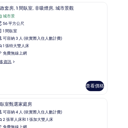
作空間
行政套房, 1 間臥室, 非吸煙房, 城市景觀 |
顯
15
政套房, 1 間臥室, 非吸煙房, 城市景觀
示
城市景
行
56 平方公尺
政
1 間臥室
套
可容納 3 人 (依實際入住人數計費)
,
1 張特大雙人床
免費無線上網
間
多資訊
臥
,
非
吸
查看價格
煙
,
迷你吧、客房內保險箱、書桌、筆電工作空間
顯
9
臥室甄選家庭房
城
示
可容納 4 人 (依實際入住人數計費)
市
兩
2 張單人床和 1 張加大雙人床
景
臥
免費無線上網