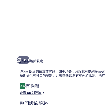
102+
簡介
客房
地點
規定
DQua 飯店的位置非常好，開車只要 5 分鐘就可以到芽莊夜
廳則提供有可口的餐點。此奢華飯店還有室外游泳池、池畔
評
有夠讚
8.6
8.6 分，滿分 10 分，
論
查看 65 則評論
熱門設施服務