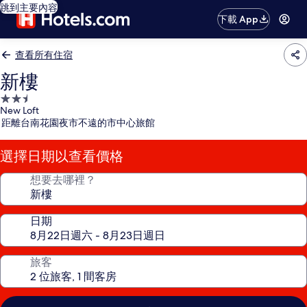
跳到主要內容
下載 App
查看所有住宿
新樓
2.5
New Loft
星
距離台南花園夜市不遠的市中心旅館
級
住
選擇日期以查看價格
宿
想要去哪裡？
日期
旅客