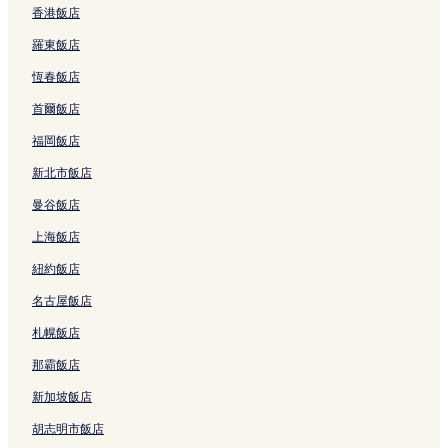
香港飯店
結
w
e
羅東飯店
r
的
恆春飯店
連
結
首爾飯店
福岡飯店
新北市飯店
曼谷飯店
上海飯店
紐約飯店
名古屋飯店
札幌飯店
那霸飯店
新加坡飯店
胡志明市飯店