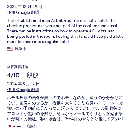
2024 年 12 月 29 日
使用 Google 翻譯
This establishment is an Airbnb/room and is not a hotel. The
check in procedures were not part of the confirmation email.
There can be instructions on how to operate AC, lights, etc.
being posted in the room. Feeling that I should have paid a little
more to check into a regular hotel
1 晚旅行
旅客真實評論
4/10 一般般
2024 年 8 月 12 日
使用 Google 翻譯
ホテル外観の画像が無いのでホテルなのか、違うのか分かりに
くい。画像をのせるか、看板を大きくしたら良い。 フロントが
無いのが予約前に分からない(分かりにくい)。 ホテル到着後に
フロントが無いのを知り、それからメールでやりとりが始まる
のが時間の無駄。私の場合は、3〜4回のやりとり後にドアのパ
スワード等が送られて来ました。最初からパスワードを送って
Akira，1 晚旅行
もらえると1時間の無駄が無くなります。 部屋は薄暗く、荷物を