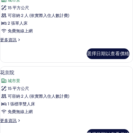
城市景
詳
北
情
15 平方公尺
歐
可容納 2 人 (依實際入住人數計費)
夢
2 張單人床
想
免費無線上網
的
更
更多資訊
所
多
有
北
選擇日期以查看價格
歐
相
夢
片
想
花京院 | 遮光布/窗簾、隔音、免費無
顯
15
的
花京院
示
詳
城市景
情
花
15 平方公尺
京
可容納 2 人 (依實際入住人數計費)
院
1 張標準雙人床
的
免費無線上網
所
更
更多資訊
有
多
相
花