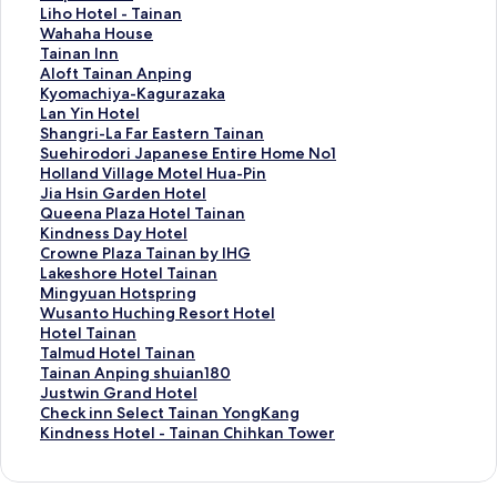
m
i
a
L
Liho Hotel - Tainan
o
n
p
i
W
Wahaha House
s
a
l
h
a
T
Tainan Inn
a
n
e
o
h
a
A
Aloft Tainan Anping
Y
C
H
H
a
i
l
K
Kyomachiya-Kagurazaka
a
a
o
o
h
n
o
y
L
Lan Yin Hotel
c
m
t
t
a
a
f
o
a
S
Shangri-La Far Eastern Tainan
h
b
e
e
H
n
t
m
n
h
S
Suehirodori Japanese Entire Home No1
t
r
l
l
o
I
T
a
Y
a
u
H
Holland Village Motel Hua-Pin
R
i
的
-
u
n
a
c
i
n
e
o
J
Jia Hsin Garden Hotel
e
d
連
T
s
n
i
h
n
g
h
l
i
Q
Queena Plaza Hotel Tainan
s
g
結
a
e
的
n
i
H
r
i
l
a
u
K
Kindness Day Hotel
o
e
i
的
連
a
y
o
i
r
a
H
e
i
C
Crowne Plaza Tainan by IHG
r
H
n
連
結
n
a
t
-
o
n
s
e
n
r
L
Lakeshore Hotel Tainan
t
o
a
結
A
-
e
L
d
d
i
n
d
o
a
M
Mingyuan Hotspring
的
t
n
n
K
l
a
o
V
n
a
n
w
k
i
W
Wusanto Huching Resort Hotel
連
e
的
p
a
的
F
r
i
G
P
e
n
e
n
u
H
Hotel Tainan
結
l
連
i
g
連
a
i
l
a
l
s
e
s
g
s
o
T
Talmud Hotel Tainan
的
結
n
u
結
r
J
l
r
a
s
P
h
y
a
t
a
T
Tainan Anping shuian180
連
g
r
E
a
a
d
z
D
l
o
u
n
e
l
a
J
Justwin Grand Hotel
結
的
a
a
p
g
e
a
a
a
r
a
t
l
m
i
u
C
Check inn Select Tainan YongKang
連
z
s
a
e
n
H
y
z
e
n
o
T
u
n
s
h
K
Kindness Hotel - Tainan Chihkan Tower
結
a
t
n
M
H
o
H
a
H
H
H
a
d
a
t
e
i
k
e
e
o
o
t
o
T
o
o
u
i
H
n
w
c
n
a
r
s
t
t
e
t
a
t
t
c
n
o
A
i
k
d