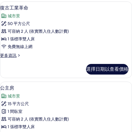
客
復古工業革命 | 起居區 | LCD 液晶電視
顯
10
復古工業革命
房
示
篩
城市景
復
選
50 平方公尺
古
條
可容納 2 人 (依實際入住人數計費)
工
件
1 張標準雙人床
業
免費無線上網
革
更
更多資訊
命
多
的
復
選擇日期以查看價格
古
所
工
有
業
公主房 | 遮光布/窗簾、隔音、免費
顯
9
革
公主房
相
示
命
片
城市景
的
公
詳
15 平方公尺
主
情
1 間臥室
房
可容納 2 人 (依實際入住人數計費)
的
1 張標準雙人床
所