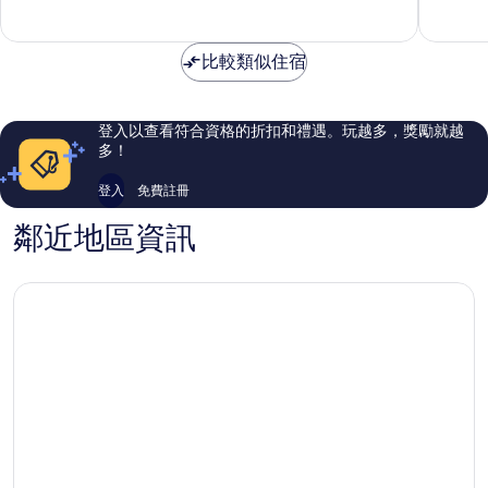
中
分，
分，
心
好
非
極
常
比較類似住宿
了，
好，
21
1,001
則
則
評
評
登入以查看符合資格的折扣和禮遇。玩越多，獎勵就越
論
論
多！
登入
免費註冊
鄰近地區資訊