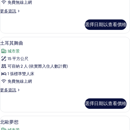
免費無線上網
有
更
更多資訊
相
多
片
公
選擇日期以查看價格
主
房
的
土耳其舞曲 | 遮光布/窗簾、隔
顯
10
詳
土耳其舞曲
示
情
城市景
土
15 平方公尺
耳
可容納 2 人 (依實際入住人數計費)
其
1 張標準雙人床
舞
免費無線上網
曲
更
更多資訊
的
多
所
土
選擇日期以查看價格
耳
有
其
相
舞
北歐夢想 | 遮光布/窗簾、隔音、
顯
12
曲
北歐夢想
片
示
的