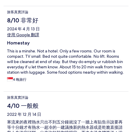
置くテーブルが狭い。シティビューと書いてあったが、隣の家
の壁が見えるだけだった。 この条件を知って、価格に納得する
旅客真實評論
人は良いが、私は積極的には利用しないです。
8/10 非常好
2024 年 4 月 13 日
使用 Google 翻譯
Homestay
This is a minshe. Not a hotel. Only a few rooms. Our room is
compact. TV small. Bed not quite comfortable. No lift. Rooms
will be cleaned at end of stay. But they do empty ur rubbish bin
everyday if u let them know. About 15 to 20 min walk from train
station with luggage. Some food options nearby within walking.
24 hour launderette and 7-11 nearby. But lane has limited
4 晚旅行
lighting and the minshe is in essentially a residential area that is
quiet at night.
旅客真實評論
4/10 一般般
2022 年 12 月 14 日
寒流來的夜裡熱水只出不到五分鐘就沒了⋯牆上有貼告示說要再
等十分鐘才有熱水⋯超冷的⋯建議換新的熱水器或是乾脆直接請