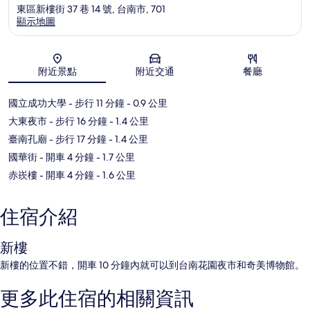
東區新樓街 37 巷 14 號, 台南市, 701
顯示地圖
地圖
附近景點
附近交通
餐廳
國立成功大學
- 步行 11 分鐘
- 0.9 公里
大東夜市
- 步行 16 分鐘
- 1.4 公里
臺南孔廟
- 步行 17 分鐘
- 1.4 公里
國華街
- 開車 4 分鐘
- 1.7 公里
赤崁樓
- 開車 4 分鐘
- 1.6 公里
住宿介紹
新樓
新樓的位置不錯，開車 10 分鐘內就可以到台南花園夜市和奇美博物館。
更多此住宿的相關資訊