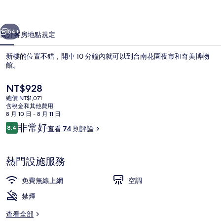
一個
下一個
54+
簡介
客房
地點
規定
新樓的位置不錯，開車 10 分鐘內就可以到台南花園夜市和奇美博物
館。
目
NT$928
前
總價 NT$1,071
的
含稅金和其他費用
價
8 月 10 日 - 8 月 11 日
格
評
非常好
8.4
查看 74 則評論
是
8.4 分，滿分 10 分，
論
公主房 | 遮光布/窗簾、隔音、免費
NT$928
熱門設施服務
免費無線上網
空調
禁煙
查看全部