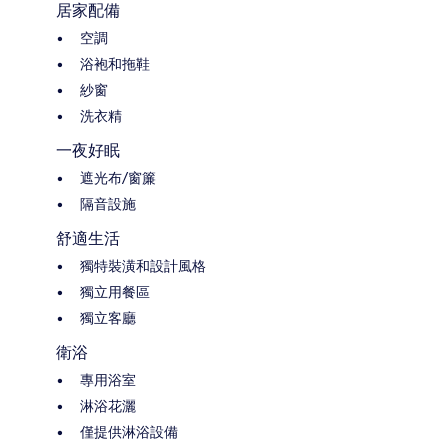
居家配備
空調
浴袍和拖鞋
紗窗
洗衣精
一夜好眠
遮光布/窗簾
隔音設施
舒適生活
獨特裝潢和設計風格
獨立用餐區
獨立客廳
衛浴
專用浴室
淋浴花灑
僅提供淋浴設備