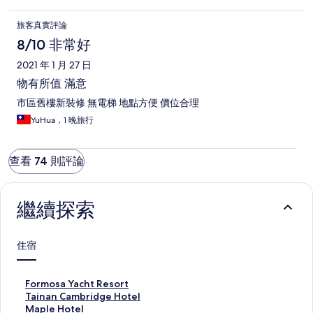
旅客真實評論
8/10 非常好
2021 年 1 月 27 日
物有所值 滿意
市區舊樓新裝修 無電梯 地點方便 價位合理
YuHua，1 晚旅行
查看 74 則評論
繼續探索
住宿
F
Formosa Yacht Resort
o
T
Tainan Cambridge Hotel
r
a
M
Maple Hotel