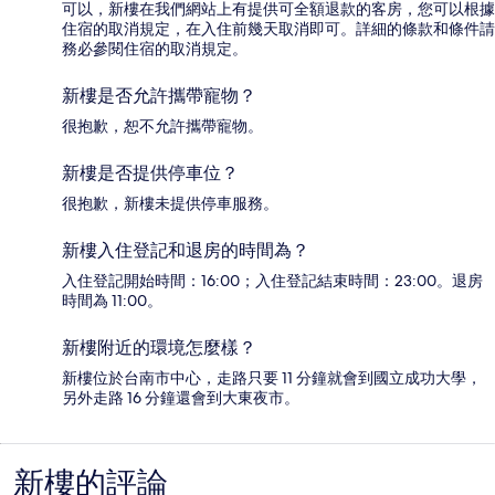
可以，新樓在我們網站上有提供可全額退款的客房，您可以根據
住宿的取消規定，在入住前幾天取消即可。詳細的條款和條件請
務必參閱住宿的取消規定。
新樓是否允許攜帶寵物？
很抱歉，恕不允許攜帶寵物。
新樓是否提供停車位？
很抱歉，新樓未提供停車服務。
新樓入住登記和退房的時間為？
入住登記開始時間：16:00；入住登記結束時間：23:00。退房
時間為 11:00。
新樓附近的環境怎麼樣？
新樓位於台南市中心，走路只要 11 分鐘就會到國立成功大學，
另外走路 16 分鐘還會到大東夜市。
新樓的評論
評