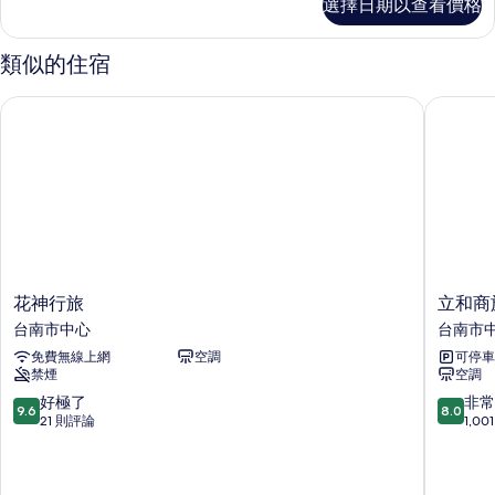
選擇日期以查看價格
京
片
院
的
類似的住宿
詳
情
花神行旅
立和商旅 
花
立
花神行旅
立和商旅
神
和
台南市中心
台南市
行
商
免費無線上網
空調
可停車
旅
旅
禁煙
空調
台
(台
南
南
9.6
8.0
好極了
非常
9.6
8.0
市
館)
分，
分，
21 則評論
1,0
中
台
滿
滿
心
南
分
分
市
10
10