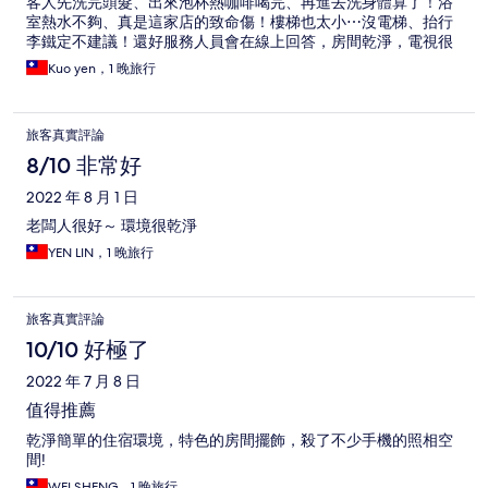
客人先洗完頭髮、出來泡杯熱咖啡喝完、再進去洗身體算了！浴
室熱水不夠、真是這家店的致命傷！樓梯也太小⋯沒電梯、抬行
李鐵定不建議！還好服務人員會在線上回答，房間乾淨，電視很
好
Kuo yen，1 晚旅行
旅客真實評論
8/10 非常好
2022 年 8 月 1 日
老闆人很好～ 環境很乾淨
YEN LIN，1 晚旅行
旅客真實評論
10/10 好極了
2022 年 7 月 8 日
值得推薦
乾淨簡單的住宿環境，特色的房間擺飾，殺了不少手機的照相空
間!
WEI SHENG，1 晚旅行