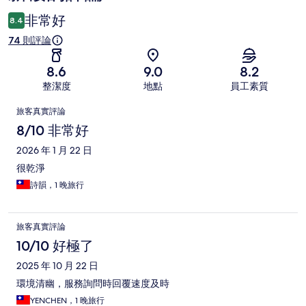
論
非常好
8.4
74 則評論
8.6
9.0
8.2
整潔度
地點
員工素質
評
旅客真實評論
論
8/10 非常好
2026 年 1 月 22 日
很乾淨
詩韻，1 晚旅行
旅客真實評論
10/10 好極了
2025 年 10 月 22 日
環境清幽，服務詢問時回覆速度及時
YENCHEN，1 晚旅行