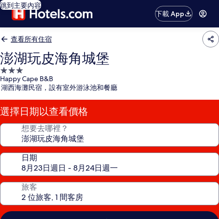
跳到主要內容
下載 App
查看所有住宿
澎湖玩皮海角城堡
3.0
Happy Cape B&B
星
湖西海灘民宿，設有室外游泳池和餐廳
級
住
選擇日期以查看價格
宿
想要去哪裡？
日期
旅客