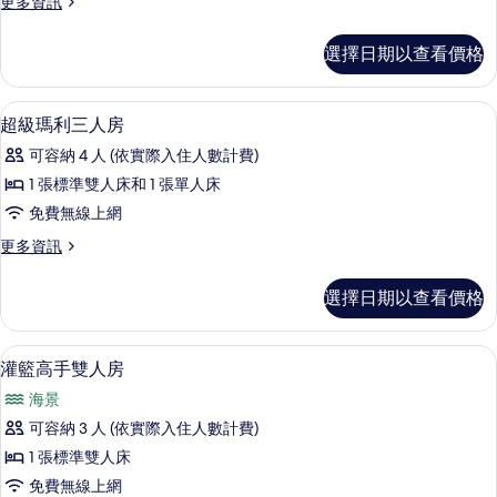
更
更多資訊
六
多
人
航
選擇日期以查看價格
海
房
王
的
六
超級瑪利三人房 | 埃及棉床單、高級
顯
7
人
超級瑪利三人房
所
示
房
有
可容納 4 人 (依實際入住人數計費)
的
超
詳
相
1 張標準雙人床和 1 張單人床
級
情
片
免費無線上網
瑪
更
更多資訊
利
多
三
超
選擇日期以查看價格
級
人
瑪
房
利
灌籃高手雙人房 | 埃及棉床單、高級
顯
9
三
灌籃高手雙人房
的
示
人
所
海景
房
灌
的
有
可容納 3 人 (依實際入住人數計費)
籃
詳
相
1 張標準雙人床
情
高
片
免費無線上網