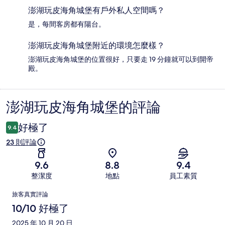
澎湖玩皮海角城堡有戶外私人空間嗎？
是，每間客房都有陽台。
澎湖玩皮海角城堡附近的環境怎麼樣？
澎湖玩皮海角城堡的位置很好，只要走 19 分鐘就可以到開帝
殿。
澎湖玩皮海角城堡的評論
評
論
好極了
9.4
23 則評論
9.6
8.8
9.4
整潔度
地點
員工素質
評
旅客真實評論
論
10/10 好極了
2025 年 10 月 20 日