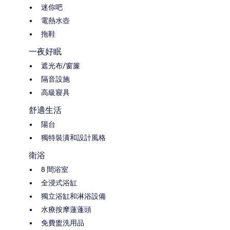
迷你吧
電熱水壺
拖鞋
一夜好眠
遮光布/窗簾
隔音設施
高級寢具
舒適生活
陽台
獨特裝潢和設計風格
衛浴
8 間浴室
全浸式浴缸
獨立浴缸和淋浴設備
水療按摩蓮蓬頭
免費盥洗用品