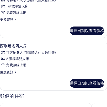
可容納 2 人 (依實際入住人數計費)
寶
1 張標準雙人床
寶
免費無線上網
雙
更
更多資訊
人
多
房
海
選擇日期以查看價格
綿
的
寶
所
寶
西嶼燈塔四人房 | 埃及棉床單、高級
顯
10
雙
西嶼燈塔四人房
有
示
人
相
可容納 5 人 (依實際入住人數計費)
房
西
的
片
2 張標準雙人床
嶼
詳
免費無線上網
情
燈
更
更多資訊
塔
多
四
西
選擇日期以查看價格
嶼
人
燈
房
塔
類似的住宿
四
的
人
澎湖諾亞方舟民宿
住海邊民
所
房