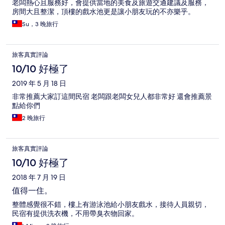
老闆熱心且服務好，會提供當地的美食及旅遊交通建議及服務，
房間大且整潔，頂樓的戲水池更是讓小朋友玩的不亦樂乎。
Su，3 晚旅行
旅客真實評論
10/10 好極了
2019 年 5 月 18 日
非常推薦大家訂這間民宿 老闆跟老闆女兒人都非常好 還會推薦景
點給你們
2 晚旅行
旅客真實評論
10/10 好極了
2018 年 7 月 19 日
值得一住。
整體感覺很不錯，樓上有游泳池給小朋友戲水，接待人員親切，
民宿有提供洗衣機，不用帶臭衣物回家。