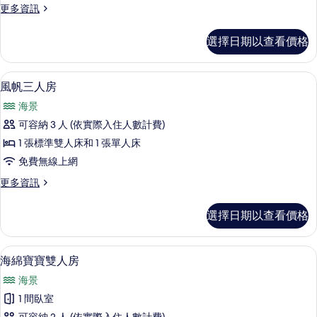
情
相
更
更多資訊
人
多
片
房
Hello
選擇日期以查看價格
Kitty
的
六
所
人
風帆三人房 | 埃及棉床單、高級寢
顯
有
6
房
風帆三人房
示
的
相
海景
詳
風
片
情
可容納 3 人 (依實際入住人數計費)
帆
1 張標準雙人床和 1 張單人床
三
免費無線上網
人
更
更多資訊
房
多
的
風
選擇日期以查看價格
帆
所
三
有
人
海綿寶寶雙人房 | 埃及棉床單、高級
顯
7
房
海綿寶寶雙人房
相
示
的
片
海景
詳
海
情
1 間臥室
綿