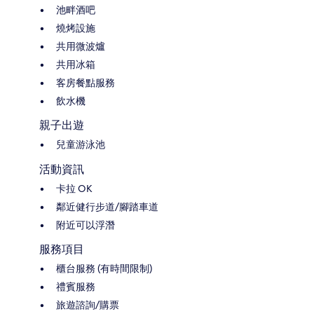
池畔酒吧
燒烤設施
共用微波爐
共用冰箱
客房餐點服務
飲水機
親子出遊
兒童游泳池
活動資訊
卡拉 OK
鄰近健行步道/腳踏車道
附近可以浮潛
服務項目
櫃台服務 (有時間限制)
禮賓服務
旅遊諮詢/購票