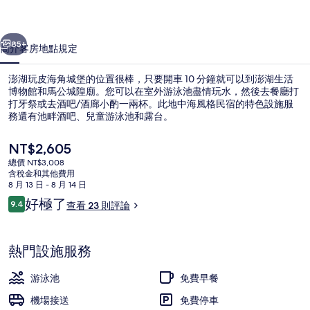
城
一個
下一個
堡
85+
簡介
客房
地點
規定
的
澎湖玩皮海角城堡的位置很棒，只要開車 10 分鐘就可以到澎湖生活
相
博物館和馬公城隍廟。您可以在室外游泳池盡情玩水，然後去餐廳打
打牙祭或去酒吧/酒廊小酌一兩杯。此地中海風格民宿的特色設施服
片
務還有池畔酒吧、兒童游泳池和露台。
集
目
NT$2,605
前
總價 NT$3,008
的
含稅金和其他費用
價
8 月 13 日 - 8 月 14 日
住宿內部
格
評
好極了
9.4
查看 23 則評論
是
9.4 分，滿分 10 分，
論
NT$2,605
熱門設施服務
游泳池
免費早餐
機場接送
免費停車