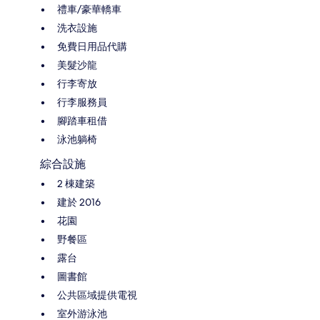
禮車/豪華轎車
洗衣設施
免費日用品代購
美髮沙龍
行李寄放
行李服務員
腳踏車租借
泳池躺椅
綜合設施
2 棟建築
建於 2016
花園
野餐區
露台
圖書館
公共區域提供電視
室外游泳池