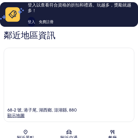
評
評
登入以查看符合資格的折扣和禮遇。玩越多，獎勵就越
論
論
多！
登入
免費註冊
鄰近地區資訊
68-2 號, 港子尾, 湖西鄉, 澎湖縣, 880
顯示地圖
地圖
附近景點
附近交通
餐廳