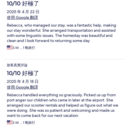
10/10 好極了
有打掃房間的人員很nice，下次有機會來澎湖，會繼續來這裡
住。大大推薦唷~
2025 年 4 月 22 日
使用 Google 翻譯
Rebecca, who managed our stay, was a fantastic help, making
our stay wonderful. She arranged transportation and assisted
with some linguistic issues. The homestay was beautiful and
clean and I look forward to returning some day
S.M.，1 晚旅行
旅客真實評論
10/10 好極了
2025 年 4 月 18 日
使用 Google 翻譯
Rebecca handled everything so graciously. Picked us up from
port anger our children who came in later at the airport. She
arranged our scooter rentals and helped us figure out what we
were doing. She was so patient and welcoming and made us
want to come back for our next vacation.
S.M.，1 晚旅行