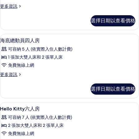
手
更
更多資訊
雙
多
人
灌
選擇日期以查看價格
籃
房
高
的
手
海底總動員四人房 | 埃及棉床單、高
顯
7
雙
海底總動員四人房
所
示
人
有
可容納 5 人 (依實際入住人數計費)
房
海
的
相
1 張加大雙人床和 2 張單人床
底
詳
片
免費無線上網
情
總
更
更多資訊
動
多
員
海
選擇日期以查看價格
底
四
總
人
動
Hello Kitty六人房 | 埃及棉床單、
顯
11
員
Hello Kitty六人房
房
示
四
的
可容納 7 人 (依實際入住人數計費)
人
Hello
房
所
2 張加大雙人床和 2 張單人床
Kitty
的
有
免費無線上網
六
詳