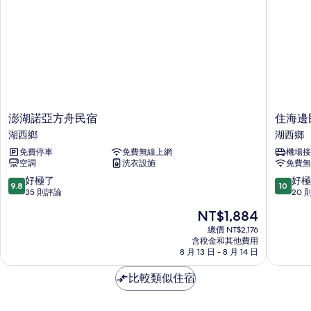
的
有
詳
相
情
片
澎
住
澎湖諾亞方舟民宿
住海邊
湖
海
湖西鄉
湖西鄉
諾
邊
免費停車
免費無線上網
機場接
亞
民
空調
洗衣設施
免費無
方
宿
舟
湖
9.8
10.0
好極了
好極
9.8
10
民
西
分，
分，
35 則評論
20 
宿
鄉
滿
滿
現
NT$1,884
湖
分
分
在
西
10
10
總價 NT$2,176
價
鄉
含稅金和其他費用
分，
分，
格
8 月 13 日 - 8 月 14 日
好
好
為
極
極
NT$1,884
比較類似住宿
了，
了，
35
20
則
則