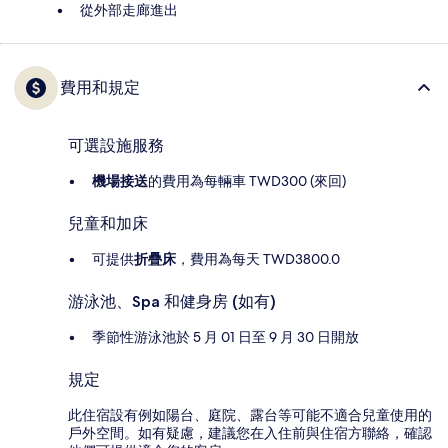
從外部走廊進出
費用和規定
可選設施服務
機場接送
的費用為每輛車 TWD300 (來回)
兒童和加床
可提供
折疊床
，費用為每天 TWD3800.0
游泳池、Spa 和健身房 (如有)
季節性游泳池於 5 月 01 日至 9 月 30 日開放
規定
此住宿設有例如陽台、庭院、露台等可能不適合兒童使用的
戶外空間。如有疑慮，建議您在入住前與住宿方聯絡，確認