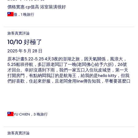
價格實惠 cp值高 浴室裝潢很好
徹，1 晚旅行
旅客真實評論
10/10 好極了
2025 年 5 月 28 日
原本計畫5.22-5.25 4天3夜的澎湖之旅，因天氣關係，風浪大，
5.25船班停航，多訂跟老闆訂了一晚(老闆佛心給予六折)，26號
才回台。幸好沒遇到下雨，我們一家五口入住玩皮城堡，第一天
打開房門，有點納悶我訂的是航海王，給我的是hello kitty，但我
們好喜歡，住起來舒服，且老闆會用line傳告知我，早餐要甚麼口
味，這幾天我們早餐吃到初夏早午餐(吐司鬆軟很好吃)、鍾記燒
餅、二信飯糰(飯糰扎實)，都好好吃，這幾天一回到民宿，五歲兒
子會在一樓玩積木、車子、又有到頂樓游泳，這家民宿對我們有
幼童來說，非常適合及方便。還有，交通也不用擔心，也可以直
接跟民宿老闆租汽車或機車，還有從外縣市到布袋來回的接駁
車、跳島的船票..等，想到玩的、吃的，都可以跟老闆說，老闆會
YU CHIEN，3 晚旅行
幫忙代訂。來澎湖才知道測速照相很多，還好我們是租汽車，全
家大小在舒服的情況下出門吃吃喝喝，搭配手機偵測速避免吃上
罰單。最後一天加訂的房間我們被安排住到航海王房間，發現原
旅客真實評論
本的hello kitty是我們喜歡的風格。謝謝老闆用心經營及安排，還