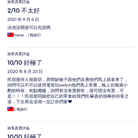
旅客真實評論
2/10 不太好
2021 年 9 月 6 日
泳池沒開放可以先說嗎
Hanze，1 晚旅行
旅客真實評論
10/10 好極了
2020 年 8 月 23 日
民宿接待人很親切，房間缺被子跟他們反應他們馬上就拿來了，
詢問可以不可以使用電視玩switch他們馬上答應，晚上在喝酒小
酌的時候，有點嘴饞，詢問有沒有賣餅乾，很可惜沒有賣，可
是！！！民宿老闆娘把自己的零食給我們吃😂真的很棒的待客之
道，下次再去澎湖一定訂你們家❤️
2 晚旅行
旅客真實評論
10/10 好極了