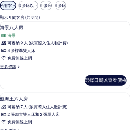
可
所有客房
3 張床以上
2 張床
1 張床
用
的
顯示 9 間客房 (共 9 間)
客
海景八人房 | 埃及棉床單、高級寢具、
顯
10
海景八人房
房
示
篩
海景
海
選
可容納 9 人 (依實際入住人數計費)
景
條
4 張標準雙人床
八
件
免費無線上網
人
更
更多資訊
房
多
的
海
選擇日期以查看價格
景
所
八
有
人
航海王六人房 | 埃及棉床單、高級寢
顯
9
房
航海王六人房
相
示
的
片
可容納 7 人 (依實際入住人數計費)
詳
航
情
2 張加大雙人床和 2 張單人床
海
免費無線上網
王