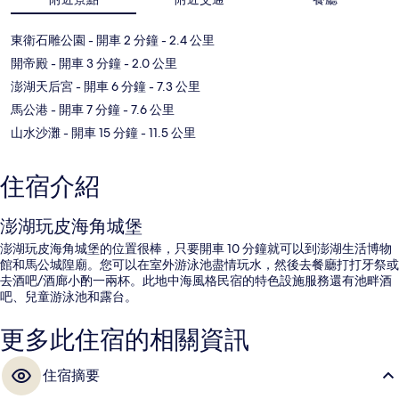
東衛石雕公園
- 開車 2 分鐘
- 2.4 公里
開帝殿
- 開車 3 分鐘
- 2.0 公里
澎湖天后宮
- 開車 6 分鐘
- 7.3 公里
馬公港
- 開車 7 分鐘
- 7.6 公里
山水沙灘
- 開車 15 分鐘
- 11.5 公里
住宿介紹
澎湖玩皮海角城堡
澎湖玩皮海角城堡的位置很棒，只要開車 10 分鐘就可以到澎湖生活博物
館和馬公城隍廟。您可以在室外游泳池盡情玩水，然後去餐廳打打牙祭或
去酒吧/酒廊小酌一兩杯。此地中海風格民宿的特色設施服務還有池畔酒
吧、兒童游泳池和露台。
更多此住宿的相關資訊
住宿摘要