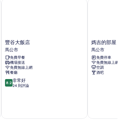
豐谷大飯店
媽吉的部屋
豐
媽
豐谷大飯店
媽吉的部屋
谷
吉
馬公市
馬公市
大
的
免費早餐
免費停車
飯
部
機場接送
免費無線上網
店
屋
免費無線上網
空調
馬
馬
餐廳
酒吧
公
公
8.2
非常好
市
市
8.2
分，
24 則評論
滿
分
10
分，
8 
非
常
好，
24
則