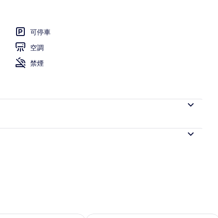
可停車
空調
禁煙