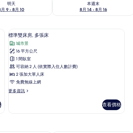
9 - 8月 10) 的供應情況
查看本週末 (8月 14 - 8月 16) 的供應情
明天
本週末
8月 9 - 8月 10
8月 14 - 8月 16
桌、遮光布/窗簾、隔音、免費無線上網
標準雙床房, 多張床 | 書桌、遮光布/
顯
5
標準雙床房, 多張床
示
城市景
標
16 平方公尺
準
1 間臥室
雙
可容納 2 人 (依實際入住人數計費)
床
2 張加大單人床
房,
免費無線上網
多
更
更多資訊
張
多
床
標
格
查看價格
準
的
雙
所
床
房,
有
多
相