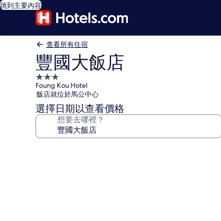
跳到主要內容
查看所有住宿
豐國大飯店
3.0
Foung Kou Hotel
星
飯店就位於馬公中心
級
選擇日期以查看價格
住
想要去哪裡？
宿
豐
國
大
飯
店