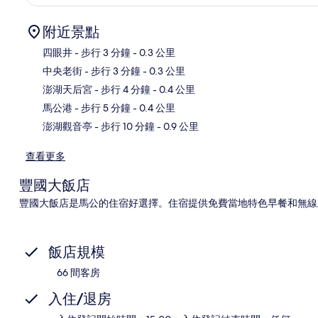
附近景點
四眼井
- 步行 3 分鐘
- 0.3 公里
中央老街
- 步行 3 分鐘
- 0.3 公里
地
澎湖天后宮
- 步行 4 分鐘
- 0.4 公里
馬公港
- 步行 5 分鐘
- 0.4 公里
澎湖觀音亭
- 步行 10 分鐘
- 0.9 公里
查看更多
豐國大飯店
豐國大飯店是馬公的住宿好選擇。住宿提供免費當地特色早餐和無線
飯店規模
66 間客房
入住/退房