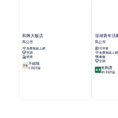
間
和興大飯店
澎湖青年活動
相
臥
室
片
的
詳
情
和
澎
和興大飯店
澎湖青年活
興
湖
馬公市
馬公市
大
青
免費無線上網
可停車
飯
年
空調
免費無線上網
店
活
禁煙
餐廳
馬
動
空調
7.0
公
不錯哦
中
7.0
8.8
有夠讚
分，
市
2 則評論
心
8.8
分，
45 則評論
滿
馬
滿
分
公
分
10
市
10
分，
分，
不
有
錯
夠
哦，
讚，
2
45
則
則
評