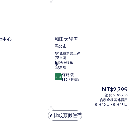
張
中心
和田大飯店
床
片
的
詳
情
和
動中心
和田大飯店
田
馬公市
大
免費無線上網
飯
空調
店
洗衣設施
馬
禁煙
公
8.8
有夠讚
市
8.8
分，
385 則評論
滿
現
NT$2,799
分
在
10
總價 NT$3,233
價
含稅金和其他費用
分，
格
8 月 16 日 - 8 月 17 日
有
為
夠
NT$2,799
比較類似住宿
讚，
385
則