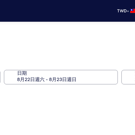
•
TWD
日期