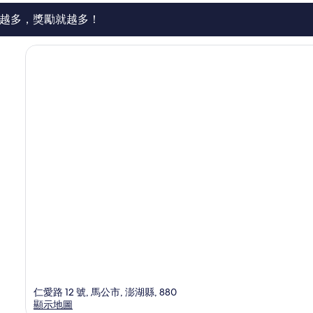
評
論
越多，獎勵就越多！
仁愛路 12 號, 馬公市, 澎湖縣, 880
顯示地圖