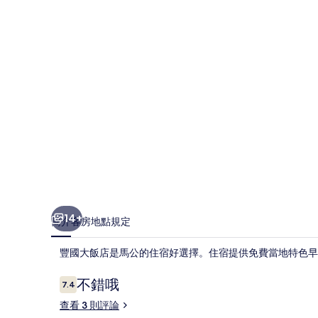
的
相
片
集
14+
簡介
客房
地點
規定
豐國大飯店是馬公的住宿好選擇。住宿提供免費當地特色早
評
不錯哦
7.4
7.4 分，滿分 10 分，
論
查看 3 則評論