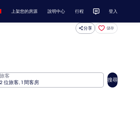
上架您的房源
說明中心
行程
登入
分享
儲存
旅客
搜尋