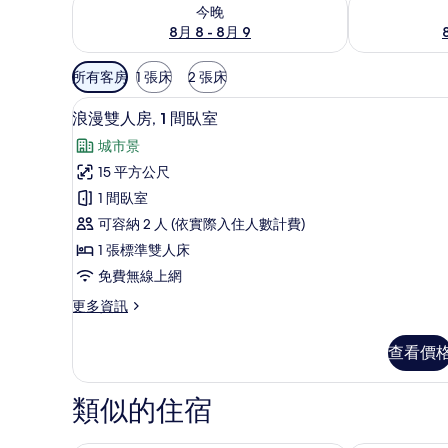
查看今晚 (8月 8 - 8月 9) 的供應情況
查看明天 (8月 
今晚
8月 8 - 8月 9
可
所有客房
1 張床
2 張床
用
浪漫雙人房, 1 間臥室 | 書
顯
的
9
浪漫雙人房, 1 間臥室
示
客
城市景
房
浪
15 平方公尺
篩
漫
1 間臥室
選
雙
條
可容納 2 人 (依實際入住人數計費)
人
件
1 張標準雙人床
房,
免費無線上網
1
更
更多資訊
間
多
臥
浪
查看價
漫
室
雙
的
人
類似的住宿
房,
所
1
有