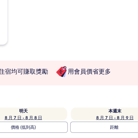
住宿均可賺取獎勵
用會員價省更多
明天
本週末
8 月 7 日 - 8 月 8 日
8 月 7 日 - 8 月 9 日
價格 (低到高)
距離