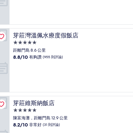
宿
分
10
分，
好
極
了，
芽莊灣溫佩水療度假飯店
芽莊灣溫佩水療度假飯店
(1
則
5.0
評
星
距離門島 8.6 公里
論)
級
8.8
8.8/10
有夠讚
(955 則評論)
住
分，
滿
宿
分
10
分，
有
夠
讚，
芽莊維斯納飯店
芽莊維斯納飯店
(955
則
5.0
評
星
陳富海灘，距離門島 12.9 公里
論)
級
8.2
8.2/10
非常好
(31 則評論)
住
分，