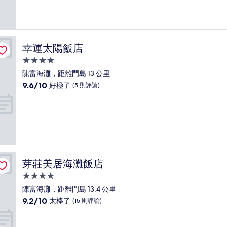
10
分，
非
常
好，
幸運太陽飯店
幸運太陽飯店
(10
則
4.0
評
星
陳富海灘，距離門島 13 公里
論)
級
9.6
9.6/10
好極了
(5 則評論)
住
分，
滿
宿
分
10
分，
好
極
了，
芽莊美居海灘飯店
芽莊美居海灘飯店
(5
則
4.0
評
星
陳富海灘，距離門島 13.4 公里
論)
級
9.2
9.2/10
太棒了
(15 則評論)
住
分，
滿
宿