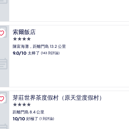
分
10
分，
有
夠
讚，
索爾飯店
索爾飯店
(50
則
4.0
評
星
陳富海灘，距離門島 13.2 公里
論)
級
9.0
9.0/10
太棒了
(143 則評論)
住
分，
滿
宿
分
10
分，
太
棒
了，
芽莊世界茶度假村（原天堂度假村）
芽莊世界茶度假村（原天堂度假村）
(143
則
4.0
評
星
距離門島 8.4 公里
論)
級
10.0
10/10
好極了
(1 則評論)
住
分，
滿