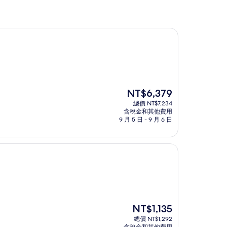
現
NT$6,379
在
總價 NT$7,234
價
含稅金和其他費用
格
9 月 5 日 - 9 月 6 日
為
NT$6,379
現
NT$1,135
在
總價 NT$1,292
價