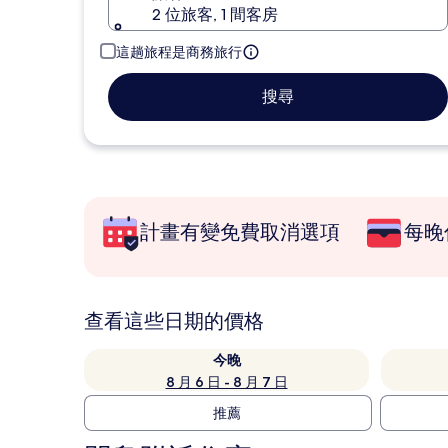
2 位旅客, 1 間客房
這趟旅程是商務旅行
搜尋
計畫有變免費取消選項
每晚
查看這些日期的價格
今晚
8 月 6 日 - 8 月 7 日
推薦