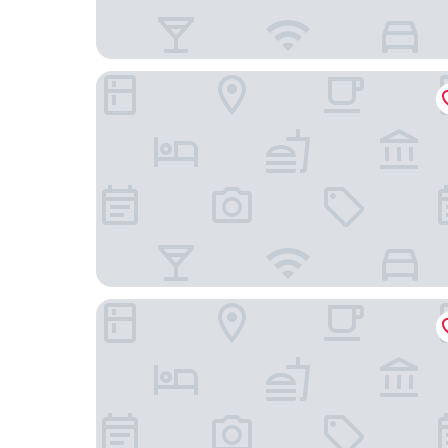
幸運太陽飯店
芽莊美居海灘飯店