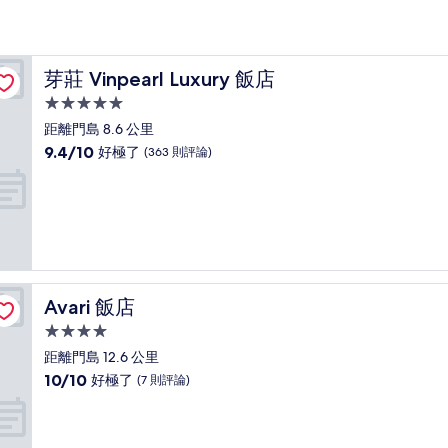
芽莊 Vinpearl Luxury 飯店
芽莊 Vinpearl Luxury 飯店
5.0
星
距離門島 8.6 公里
級
9.4
9.4/10
好極了
(363 則評論)
住
分，
滿
宿
分
10
分，
好
極
了，
Avari 飯店
Avari 飯店
(363
則
4.0
評
星
距離門島 12.6 公里
論)
級
10.0
10/10
好極了
(7 則評論)
住
分，
滿
宿
分