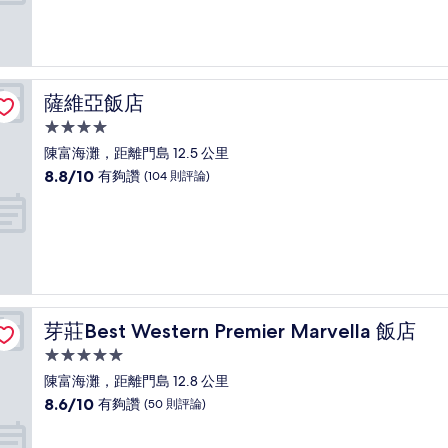
分
10
分，
太
棒
了，
薩維亞飯店
薩維亞飯店
(15
則
4.0
評
星
陳富海灘，距離門島 12.5 公里
論)
級
8.8
8.8/10
有夠讚
(104 則評論)
住
分，
滿
宿
分
10
分，
有
夠
讚，
芽莊Best Western Premier Marvella 飯店
芽莊Best Western Premier Marvella 飯店
(104
則
5.0
評
星
陳富海灘，距離門島 12.8 公里
論)
級
8.6
8.6/10
有夠讚
(50 則評論)
住
分，
滿
宿