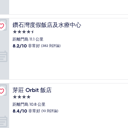
10
分，
好
極
了，
鑽石灣度假飯店及水療中心
鑽石灣度假飯店及水療中心
(7
則
4.5
評
星
距離門島 11.1 公里
論)
級
8.2
8.2/10
非常好
(382 則評論)
住
分，
滿
宿
分
10
分，
非
常
好，
芽莊 Orbit 飯店
芽莊 Orbit 飯店
(382
則
4.0
評
星
距離門島 10.8 公里
論)
級
8.4
8.4/10
非常好
(10 則評論)
住
分，
滿
宿
分