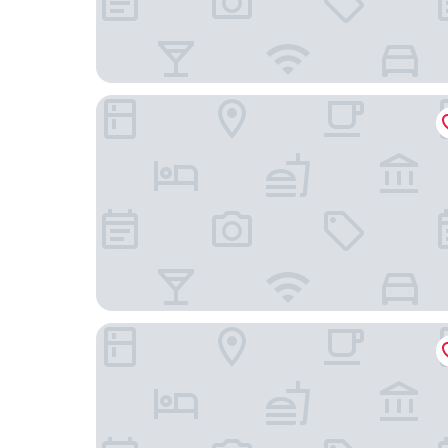
芽莊灣溫佩水療度假飯店
芽莊維斯納飯店