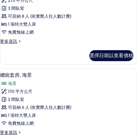
275 平方公尺
統
(Pool)
片
3 間臥室
的
別
詳
可容納 8 人 (依實際入住人數計費)
墅,
情
1 張特大雙人床
海
免費無線上網
濱
更
更多資訊
(Pool)
多
的
總
選擇日期以查看價格
統
所
別
有
墅,
總統套房, 海景 | 低過敏寢具、客房
顯
5
海
相
總統套房, 海景
示
濱
片
海景
(Pool)
總
的
170 平方公尺
統
詳
2 間臥室
情
套
可容納 6 人 (依實際入住人數計費)
房,
1 張特大雙人床
海
免費無線上網
景
更
更多資訊
的