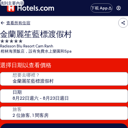
跳到主要內容
下載 App
查看所有住宿
金蘭麗笙藍標渡假村
5.0
Radisson Blu Resort Cam Ranh
星
柑林海濱飯店，設有免費水上樂園和Spa
級
住
選擇日期以查看價格
宿
想要去哪裡？
日期
旅客