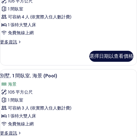
105 平方公尺
墅,
情
1 間臥室
1
可容納 4 人 (依實際入住人數計費)
間
1 張特大雙人床
臥
免費無線上網
室,
更
更多資訊
海
多
濱
別
選擇日期以查看價格
墅,
(Pool)
1
的
間
低過敏寢具、客房內保險箱、書桌、筆
顯
所
5
臥
別墅, 1 間臥室, 海景 (Pool)
示
室,
有
海景
海
別
相
濱
105 平方公尺
墅,
(Pool)
片
1 間臥室
的
1
詳
可容納 3 人 (依實際入住人數計費)
間
情
1 張特大雙人床
臥
免費無線上網
室,
更
更多資訊
海