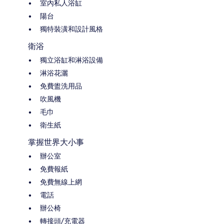
室內私人浴缸
陽台
獨特裝潢和設計風格
衛浴
獨立浴缸和淋浴設備
淋浴花灑
免費盥洗用品
吹風機
毛巾
衛生紙
掌握世界大小事
辦公室
免費報紙
免費無線上網
電話
辦公椅
轉接頭/充電器