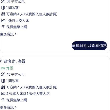
詳
58 平方公尺
通
情
1 間臥室
套
可容納 4 人 (依實際入住人數計費)
房,
1 張特大雙人床
海
免費無線上網
景
更
更多資訊
的
多
所
普
選擇日期以查看價格
通
有
套
相
房,
低過敏寢具、客房內保險箱、書桌、筆
顯
7
海
行政客房, 海景
片
示
景
海景
的
行
詳
45 平方公尺
政
情
1 間臥室
客
可容納 4 人 (依實際入住人數計費)
房,
2 張單人床或 1 張特大雙人床
海
免費無線上網
景
更
更多資訊
的