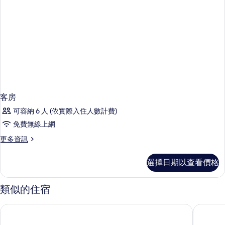
客房
可容納 6 人 (依實際入住人數計費)
免費無線上網
更
更多資訊
多
客
選擇日期以查看價格
房
的
詳
類似的住宿
情
金蘭瑞享度假村
芽莊阿米