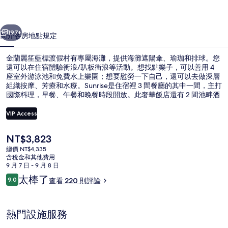
渡
一個
下一個
假
197+
簡介
客房
地點
規定
村
金蘭麗笙藍標渡假村有專屬海灘，提供海灘遮陽傘、瑜珈和排球。您
的
還可以在住宿體驗衝浪/趴板衝浪等活動。想找點樂子，可以善用 4
座室外游泳池和免費水上樂園；想要慰勞一下自己，還可以去做深層
相
組織按摩、芳療和水療。Sunrise是住宿裡 3 間餐廳的其中一間，主打
片
國際料理，早餐、午餐和晚餐時段開放。此奢華飯店還有 2 間池畔酒
吧、免費兒童俱樂部和海灘酒吧。
集
VIP Access
目
NT$3,823
4 座室外游泳池，開放時間為 09:00 
前
總價 NT$4,335
的
含稅金和其他費用
價
9 月 7 日 - 9 月 8 日
格
評
太棒了
9.0
查看 220 則評論
是
9.0 分，滿分 10 分，
論
NT$3,823
熱門設施服務