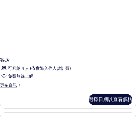
有
海
相
景
的
片
詳
情
客房
可容納 4 人 (依實際入住人數計費)
免費無線上網
更
更多資訊
多
客
選擇日期以查看價格
房
的
詳
情