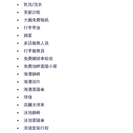
乾洗/洗衣
美髮沙龍
大廳免費報紙
行李寄放
婚宴
多語服務人員
行李服務員
免費腳踏車租借
免費池畔遮陽小屋
海灘躺椅
海灘浴巾
海灘遮陽傘
球僮
高爾夫球車
泳池躺椅
泳池遮陽傘
浪漫套裝行程