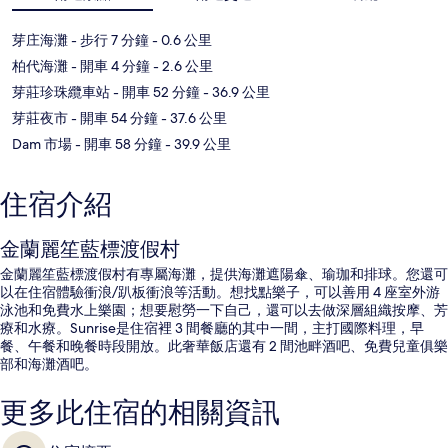
芽庄海灘
- 步行 7 分鐘
- 0.6 公里
柏代海灘
- 開車 4 分鐘
- 2.6 公里
芽莊珍珠纜車站
- 開車 52 分鐘
- 36.9 公里
芽莊夜市
- 開車 54 分鐘
- 37.6 公里
Dam 市場
- 開車 58 分鐘
- 39.9 公里
住宿介紹
金蘭麗笙藍標渡假村
金蘭麗笙藍標渡假村有專屬海灘，提供海灘遮陽傘、瑜珈和排球。您還可
以在住宿體驗衝浪/趴板衝浪等活動。想找點樂子，可以善用 4 座室外游
泳池和免費水上樂園；想要慰勞一下自己，還可以去做深層組織按摩、芳
療和水療。Sunrise是住宿裡 3 間餐廳的其中一間，主打國際料理，早
餐、午餐和晚餐時段開放。此奢華飯店還有 2 間池畔酒吧、免費兒童俱樂
部和海灘酒吧。
更多此住宿的相關資訊