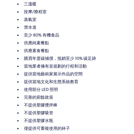
三溫暖
按摩/療程室
蒸氣室
滑水道
至少 80% 有機食品
供應純素餐點
供應素食餐點
購買年度碳補償，抵銷至少 10% 碳足跡
當地業者擁有並規劃的行程和活動
提供當地藝術家展示作品的空間
提供當地文化和生態系統教育
使用部分 LED 照明
完善的廚餘政策
不提供塑膠攪拌棒
不提供塑膠吸管
不提供塑膠水瓶
僅提供可重複使用的杯子