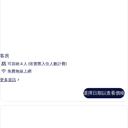
客房
可容納 4 人 (依實際入住人數計費)
免費無線上網
更
更多資訊
多
客
選擇日期以查看價格
房
的
詳
情