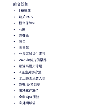
綜合設施
1 棟建築
建於 2019
櫃台保險箱
花園
野餐區
露台
圖書館
公共區域提供電視
24 小時健身俱樂部
鄰近高爾夫球場
4 座室外游泳池
水上樂園免費入場
遊樂場/遊戲室
腳踏車停車位
全套 Spa 服務
室外網球場