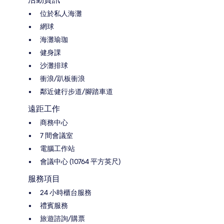
位於私人海灘
網球
海灘瑜珈
健身課
沙灘排球
衝浪/趴板衝浪
鄰近健行步道/腳踏車道
遠距工作
商務中心
7 間會議室
電腦工作站
會議中心 (10764 平方英尺)
服務項目
24 小時櫃台服務
禮賓服務
旅遊諮詢/購票