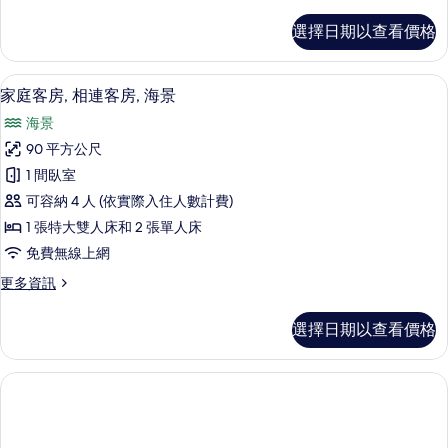
多
所
總
選擇日期以查看價格
統
有
套
相
房,
海灘/海景
顯
6
海
家庭客房, 相連客房, 海景
片
示
景
海景
的
家
詳
90 平方公尺
庭
情
1 間臥室
客
可容納 4 人 (依實際入住人數計費)
房,
1 張特大雙人床和 2 張單人床
相
免費無線上網
連
更
更多資訊
客
多
房,
家
選擇日期以查看價格
庭
海
客
景
房,
相
的
連
所
客
房,