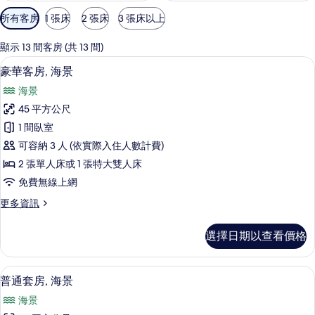
可
所有客房
1 張床
2 張床
3 張床以上
用
的
顯示 13 間客房 (共 13 間)
客
低過敏寢具、客房內保險箱、書桌、筆
顯
10
豪華客房, 海景
房
示
篩
海景
豪
選
45 平方公尺
華
條
1 間臥室
客
件
可容納 3 人 (依實際入住人數計費)
房,
2 張單人床或 1 張特大雙人床
海
免費無線上網
景
更
更多資訊
的
多
所
豪
選擇日期以查看價格
華
有
客
相
房,
普通套房, 海景 | 低過敏寢具、客房
顯
7
海
普通套房, 海景
片
示
景
海景
的
普