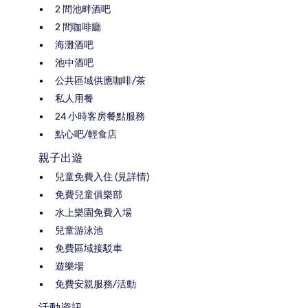
2 間池畔酒吧
2 間咖啡廳
海灘酒吧
池中酒吧
公共區域供應咖啡/茶
私人用餐
24 小時客房餐點服務
點心吧/輕食店
親子出遊
兒童免費入住 (見詳情)
免費兒童俱樂部
水上樂園免費入場
兒童游泳池
免費區域接駁車
遊樂場
免費安親服務/活動
活動資訊