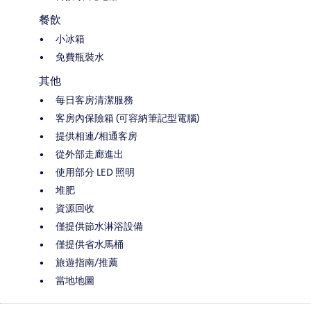
餐飲
小冰箱
免費瓶裝水
其他
每日客房清潔服務
客房內保險箱 (可容納筆記型電腦)
提供相連/相通客房
從外部走廊進出
使用部分 LED 照明
堆肥
資源回收
僅提供節水淋浴設備
僅提供省水馬桶
旅遊指南/推薦
當地地圖