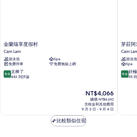
金
芽
金蘭瑞享度假村
芽莊阿
蘭
莊
Cam Lam
Cam La
瑞
阿
游泳池
Spa
游泳池
享
米
免費停車
免費無線上網
Spa
度
亞
假
娜
9.0
9.6
太棒了
好極
9.0
9.6
村
度
分，
分，
442 則評論
55 
Cam
假
滿
滿
Lam
村
分
分
現
NT$4,066
Cam
10
10
在
Lam
分，
分，
總價 NT$4,610
價
太
好
含稅金和其他費用
格
9 月 3 日 - 9 月 4 日
棒
極
為
了，
了，
NT$4,066
比較類似住宿
442
55
則
則
評
評