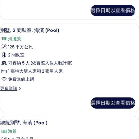
多
景
別
選擇日期以查看價格
墅,
(Pool)
1
的
間
別墅, 2 間臥室, 海濱 (Pool) |
顯
所
10
臥
別墅, 2 間臥室, 海濱 (Pool)
示
室,
有
海灘景
海
別
相
景
125 平方公尺
墅,
(Pool)
片
2 間臥室
的
2
詳
可容納 5 人 (依實際入住人數計費)
間
情
1 張特大雙人床和 2 張單人床
臥
免費無線上網
室,
更
更多資訊
海
多
濱
別
選擇日期以查看價格
墅,
(Pool)
2
的
間
總統別墅, 海濱 (Pool) | 低過敏
顯
所
8
臥
總統別墅, 海濱 (Pool)
示
室,
有
海景
海
總
相
濱