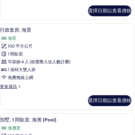
多
所
行
選擇日期以查看價格
政
有
客
相
房,
行政套房, 海景 | 低過敏寢具、客房
顯
7
海
行政套房, 海景
片
示
景
海景
的
行
詳
100 平方公尺
政
情
1 間臥室
套
可容納 4 人 (依實際入住人數計費)
房,
1 張特大雙人床
海
免費無線上網
景
更
更多資訊
的
多
所
行
選擇日期以查看價格
政
有
套
相
房,
低過敏寢具、客房內保險箱、書桌、筆
顯
11
海
別墅, 1 間臥室, 海濱 (Pool)
片
示
景
海灘景
的
別
詳