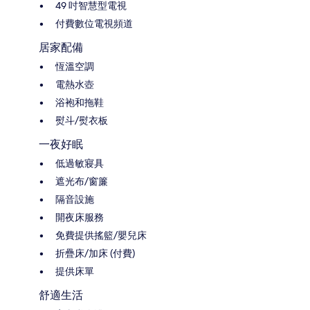
49 吋智慧型電視
付費數位電視頻道
居家配備
恆溫空調
電熱水壺
浴袍和拖鞋
熨斗/熨衣板
一夜好眠
低過敏寢具
遮光布/窗簾
隔音設施
開夜床服務
免費提供搖籃/嬰兒床
折疊床/加床 (付費)
提供床單
舒適生活