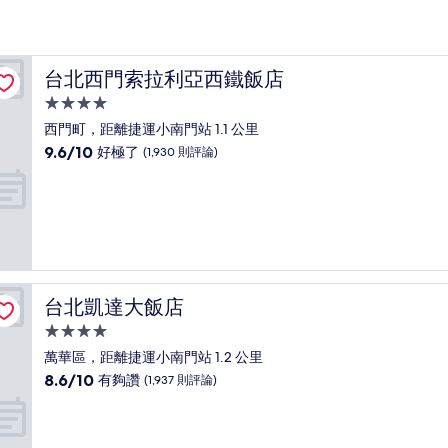
台北西門索拉利亞西鐵飯店
台北西門索拉利亞西鐵飯店
4.0
星
西門町，距離捷運小南門站 1.1 公里
級
9.6
9.6/10
好極了
(1,930 則評論)
住
分，
滿
宿
分
10
分，
好
極
了，
台北凱達大飯店
台北凱達大飯店
(1,930
則
4.0
評
星
萬華區，距離捷運小南門站 1.2 公里
論)
級
8.6
8.6/10
有夠讚
(1,937 則評論)
住
分，
滿
宿
分