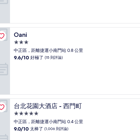
分
10
分，
非
常
好，
Oani
Oani
(1,003
則
3.0
評
星
中正區，距離捷運小南門站 0.8 公里
論)
級
9.6
9.6/10
好極了
(15 則評論)
住
分，
滿
宿
分
10
分，
好
極
了，
台北花園大酒店 - 西門町
台北花園大酒店 - 西門町
(15
則
5.0
評
星
中正區，距離捷運小南門站 0.4 公里
論)
級
9.0
9.0/10
太棒了
(1,006 則評論)
住
分，
滿