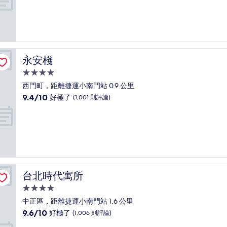
宿
分
10
分，
太
棒
了，
永安棧
永安棧
(1,006
則
4.0
評
星
西門町，距離捷運小南門站 0.9 公里
論)
級
9.4
9.4/10
好極了
(1,001 則評論)
住
分，
滿
宿
分
10
分，
好
極
了，
台北時代寓所
台北時代寓所
(1,001
則
4.0
評
星
中正區，距離捷運小南門站 1.6 公里
論)
級
9.6
9.6/10
好極了
(1,006 則評論)
住
分，