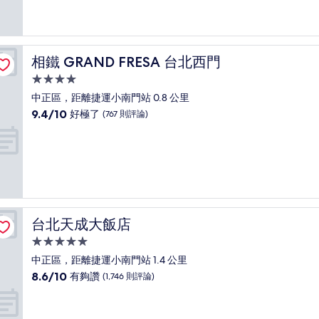
10
分，
有
夠
讚，
相鐵 GRAND FRESA 台北西門
相鐵 GRAND FRESA 台北西門
(1,937
則
4.0
評
星
中正區，距離捷運小南門站 0.8 公里
論)
級
9.4
9.4/10
好極了
(767 則評論)
住
分，
滿
宿
分
10
分，
好
極
了，
台北天成大飯店
台北天成大飯店
(767
則
5.0
評
星
中正區，距離捷運小南門站 1.4 公里
論)
級
8.6
8.6/10
有夠讚
(1,746 則評論)
住
分，
滿
宿
分