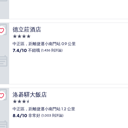
分
10
分，
非
常
好，
德立莊酒店
德立莊酒店
(2,236
則
4.0
評
星
中正區，距離捷運小南門站 0.9 公里
論)
級
7.4
7.4/10
不錯哦
(1,436 則評論)
住
分，
滿
宿
分
10
分，
不
錯
哦，
洛碁驛大飯店
洛碁驛大飯店
(1,436
則
3.5
評
星
中正區，距離捷運小南門站 1.2 公里
論)
級
8.4
8.4/10
非常好
(1,003 則評論)
住
分，
滿
宿