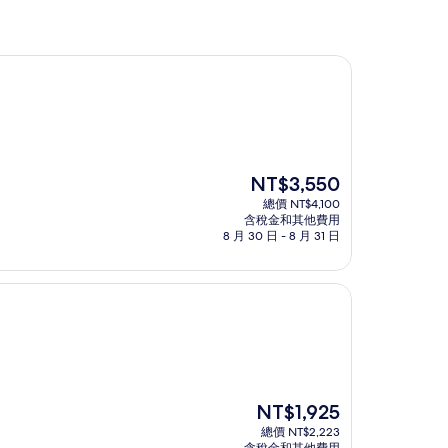
現
NT$3,550
在
總價 NT$4,100
價
含稅金和其他費用
格
8 月 30 日 - 8 月 31 日
為
NT$3,550
現
NT$1,925
在
總價 NT$2,223
價