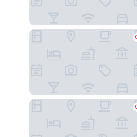
永安棧
台北時代寓所