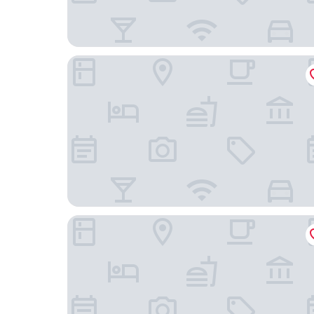
德立莊酒店
洛碁驛大飯店