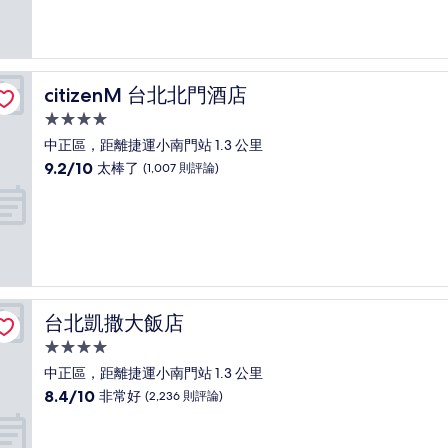
10
分，
有
夠
讚，
citizenM 台北北門酒店
citizenM 台北北門酒店
(1,746
則
4.0
評
星
中正區，距離捷運小南門站 1.3 公里
論)
級
9.2
9.2/10
太棒了
(1,007 則評論)
住
分，
滿
宿
分
10
分，
太
棒
了，
台北凱撒大飯店
台北凱撒大飯店
(1,007
則
4.0
評
星
中正區，距離捷運小南門站 1.3 公里
論)
級
8.4
8.4/10
非常好
(2,236 則評論)
住
分，
滿
宿