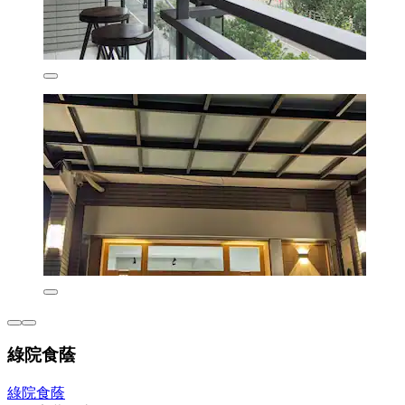
綠院食蔭
綠院食蔭