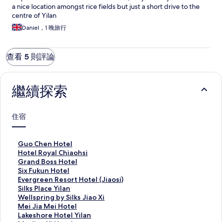
a nice location amongst rice fields but just a short drive to the
centre of Yilan
Daniel，1 晚旅行
查看 5 則評論
繼續探索
住宿
G
Guo Chen Hotel
u
H
Hotel Royal Chiaohsi
o
o
G
Grand Boss Hotel
C
t
r
S
Six Fukun Hotel
h
e
a
i
E
Evergreen Resort Hotel (Jiaosi)
e
l
n
x
v
S
Silks Place Yilan
n
R
d
F
e
i
W
Wellspring by Silks Jiao Xi
H
o
B
u
r
l
e
M
Mei Jia Mei Hotel
o
y
o
k
g
k
l
e
L
Lakeshore Hotel Yilan