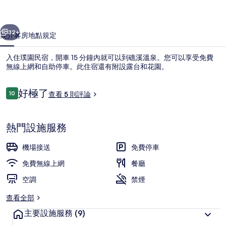
片
一個
下一個
集
32+
簡介
客房
地點
規定
入住璞園民宿，開車 15 分鐘內就可以到礁溪溫泉。您可以享受免費
無線上網和自助停車。此住宿還有附設露台和花園。
評
好極了
10
查看 5 則評論
10 分，滿分 10 分，
論
熱門設施服務
大廳休息區
機場接送
免費停車
免費無線上網
餐廳
空調
禁煙
查看全部
主要設施服務
(9)