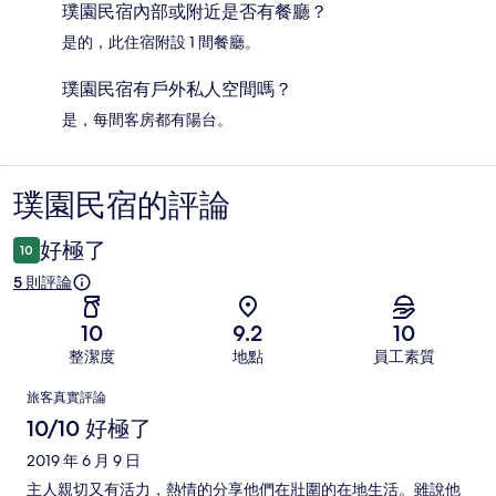
璞園民宿內部或附近是否有餐廳？
是的，此住宿附設 1 間餐廳。
璞園民宿有戶外私人空間嗎？
是，每間客房都有陽台。
璞園民宿的評論
評
論
好極了
10
5 則評論
10
9.2
10
整潔度
地點
員工素質
評
旅客真實評論
論
10/10 好極了
2019 年 6 月 9 日
主人親切又有活力，熱情的分享他們在壯圍的在地生活。雖說他