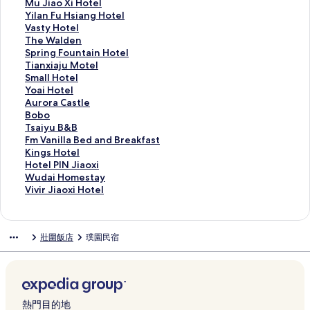
t
a
s
u
r
s
l
i
a
M
Mu Jiao Xi Hotel
e
l
s
n
e
P
s
J
k
u
Y
Yilan Fu Hsiang Hotel
l
C
H
H
e
l
p
i
e
J
i
V
Vasty Hotel
的
h
o
o
n
a
r
a
s
i
l
a
T
The Walden
連
i
t
t
R
c
i
M
h
a
a
s
h
S
Spring Fountain Hotel
結
a
e
e
e
e
n
e
o
o
n
t
e
p
T
Tianxiaju Motel
o
l
l
s
Y
g
i
r
X
F
y
W
r
i
S
Small Hotel
h
的
的
o
i
b
H
e
i
u
H
a
i
a
m
Y
Yoai Hotel
s
連
連
r
l
y
o
H
H
H
o
l
n
n
a
o
A
Aurora Castle
i
結
結
t
a
S
t
o
o
s
t
d
g
x
l
a
u
B
Bobo
的
H
n
i
e
t
t
i
e
e
F
i
l
i
r
o
T
Tsaiyu B&B
連
o
的
l
l
e
e
a
l
n
o
a
H
H
o
b
s
F
Fm Vanilla Bed and Breakfast
結
t
連
k
的
l
l
n
的
的
u
j
o
o
r
o
a
m
K
Kings Hotel
e
結
s
連
Y
的
g
連
連
n
u
t
t
a
的
i
V
i
H
Hotel PIN Jiaoxi
l
J
結
i
連
H
結
結
t
M
e
e
C
連
y
a
n
o
W
Wudai Homestay
(
i
l
結
o
a
o
l
l
a
結
u
n
g
t
u
V
Vivir Jiaoxi Hotel
J
a
a
t
i
t
的
的
s
B
i
s
e
d
i
i
o
n
e
n
e
連
連
t
&
l
H
l
a
v
a
X
的
l
H
l
結
結
l
B
l
o
P
i
i
壯圍飯店
璞園民宿
o
i
連
的
o
的
e
的
a
t
I
H
r
s
的
結
連
t
連
的
連
B
e
N
o
J
i
連
結
e
結
連
結
e
l
J
m
i
)
結
l
結
d
的
i
e
a
的
的
a
連
a
s
o
連
連
n
結
o
t
x
熱門目的地