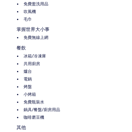
免費盥洗用品
吹風機
毛巾
掌握世界大小事
免費無線上網
餐飲
冰箱/冷凍庫
共用廚房
爐台
電鍋
烤盤
小烤箱
免費瓶裝水
鍋具/餐盤/廚房用品
咖啡磨豆機
其他