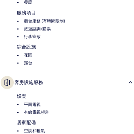
餐廳
服務項目
櫃台服務 (有時間限制)
旅遊諮詢/購票
行李寄放
綜合設施
花園
露台
客房設施服務
娛樂
平面電視
有線電視頻道
居家配備
空調和暖氣