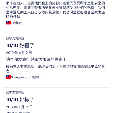
們非在地人，但從他們臉上的笑容知道他們享受即來之則安之的
生活態度。豐盛又營養的早餐再次讓我感受到他們的熱情，我們
還幸運吃到主人自己栽種的芭蕉呢！我發現這裡挺適合全家出遊
時包棟喔！
1 晚旅行
旅客真實評論
10/10 好極了
2019 年 4 月 2 日
適合朋友旅行與家族旅遊的民宿！
民宿主人非常親切，還讓我們上了大陽台觀賞環繞蘭陽平原的景
色
Shang-Yang，1 晚旅行
旅客真實評論
10/10 好極了
2017 年 7 月 15 日