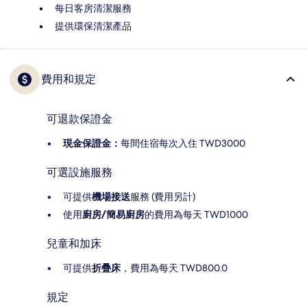
每日客房清潔服務
提供環保清潔產品
費用和規定
可退款保證金
現金保證金：
每間住宿每次入住 TWD3000
可選設施服務
可提供
機場接送
服務 (費用另計)
使用
廚房/簡易廚房
的費用為每天 TWD1000
兒童和加床
可提供
折疊床
，費用為每天 TWD800.0
規定