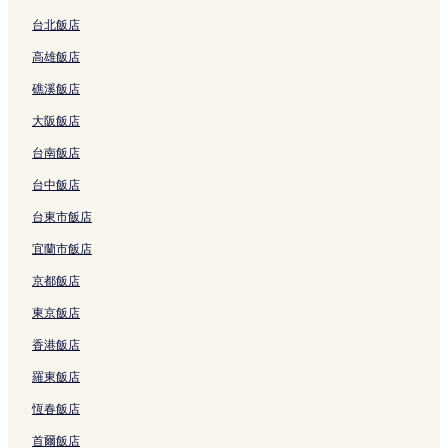
結
結
d
x
a
i
B
i
y
H
台北飯店
r
的
的
o
高雄飯店
e
連
連
t
a
結
結
e
礁溪飯店
k
l
f
的
大阪飯店
a
連
s
結
台南飯店
t
的
台中飯店
連
台東市飯店
結
宜蘭市飯店
京都飯店
東京飯店
香港飯店
羅東飯店
恆春飯店
首爾飯店