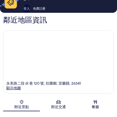
登入
免費註冊
鄰近地區資訊
永美路二段 61 巷 120 號, 壯圍鄉, 宜蘭縣, 26341
顯示地圖
地圖
附近景點
附近交通
餐廳