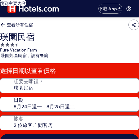
跳到主要內容
下載 App
查看所有住宿
璞園民宿
3.5
Pure Vacation Farm
星
壯圍郊區民宿，設有餐廳
級
住
選擇日期以查看價格
宿
想要去哪裡？
日期
旅客