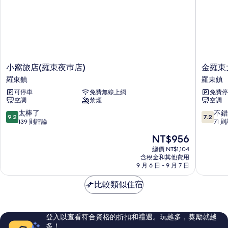
小
金
小窩旅店(羅東夜巿店)
金羅東
窩
羅
羅東鎮
羅東鎮
旅
東
可停車
免費無線上網
免費停
店
大
空調
禁煙
空調
(羅
飯
東
店
9.2
7.2
太棒了
不錯
9.2
7.2
夜
羅
分，
分，
139 則評論
71 
巿
東
滿
滿
現
NT$956
店)
鎮
分
分
在
羅
10
10
總價 NT$1,104
價
東
含稅金和其他費用
分，
分，
格
9 月 6 日 - 9 月 7 日
鎮
太
不
為
棒
錯
NT$956
比較類似住宿
了，
哦，
139
71
則
則
評
評
登入以查看符合資格的折扣和禮遇。玩越多，獎勵就越
論
論
多！