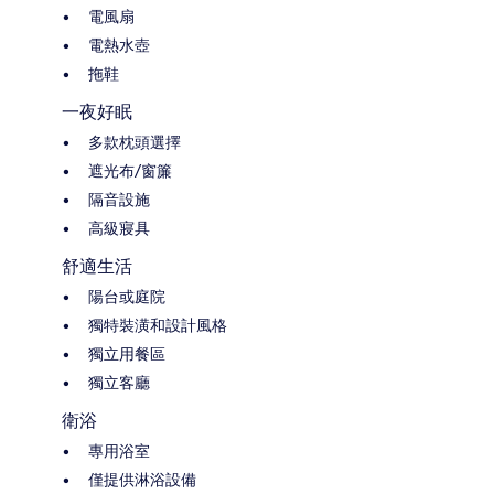
電風扇
電熱水壺
拖鞋
一夜好眠
多款枕頭選擇
遮光布/窗簾
隔音設施
高級寢具
舒適生活
陽台或庭院
獨特裝潢和設計風格
獨立用餐區
獨立客廳
衛浴
專用浴室
僅提供淋浴設備