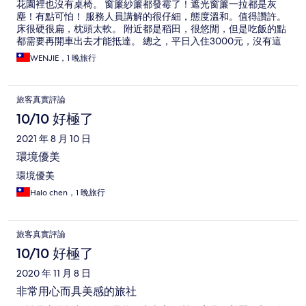
花園裡也沒有桌椅。 窗簾紗簾都發霉了！遮光窗簾一拉都是灰
塵！有點可怕！ 服務人員講解的很仔細，態度溫和。值得讚許。
床很硬很扁，枕頭太軟。 附近都是稻田，很悠閒，但是吃飯的點
都需要再開車出去才能抵達。 總之，平日入住3000元，沒有這
個價錢該有的CP值！
WENJIE，1 晚旅行
旅客真實評論
10/10 好極了
2021 年 8 月 10 日
環境優美
環境優美
Halo chen，1 晚旅行
旅客真實評論
10/10 好極了
2020 年 11 月 8 日
非常用心而具美感的旅社