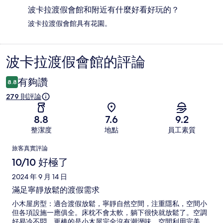
波卡拉渡假會館和附近有什麼好看好玩的？
波卡拉渡假會館具有花園。
波卡拉渡假會館的評論
評
論
有夠讚
8.8
279 則評論
8.8
7.6
9.2
整潔度
地點
員工素質
評
旅客真實評論
論
10/10 好極了
2024 年 9 月 14 日
滿足寧靜放鬆的渡假需求
小木屋房型：適合渡假放鬆，寧靜自然空間，注重隱私，空間小
但各項設施一應俱全。床枕不會太軟，躺下很快就放鬆了。空調
好易冷不悶，更棒的是小木屋完全沒有潮溼味。空間利用完美，