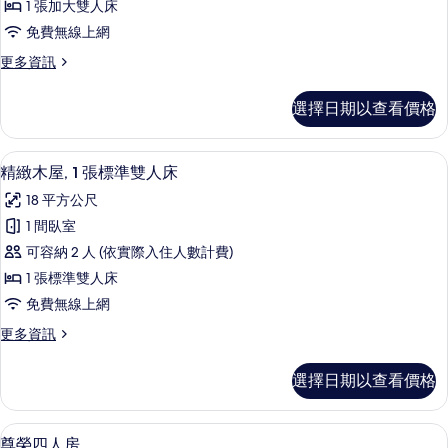
片
詳
1 張加大雙人床
華
情
免費無線上網
雙
更
更多資訊
人
多
套
景
選擇日期以查看價格
觀
房
豪
的
華
1 間臥室、高級寢具、書桌、遮光布/窗
顯
6
雙
精緻木屋, 1 張標準雙人床
所
示
人
有
18 平方公尺
套
精
房
相
1 間臥室
緻
的
片
可容納 2 人 (依實際入住人數計費)
詳
木
情
1 張標準雙人床
屋,
免費無線上網
1
更
更多資訊
張
多
標
精
選擇日期以查看價格
緻
準
木
雙
屋,
尊榮四人房 | 1 間臥室、高級寢具、書
顯
7
1
人
尊榮四人房