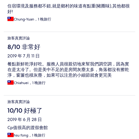
住宿環境及服務都不錯,就是鄉村的味道有點重(豬圈味),其他都很
好!
Chung-Yuan，1 晚旅行
旅客真實評論
8/10 非常好
2019 年 7 月 11 日
餐點新鮮乾淨好吃。服務人員很親切地來幫我們調空調，因為實
在是太冷了。但是美中不足的是房間灰塵太多，角落都沒有擦乾
淨，窗簾也積灰塵，如果可以注意的小細節就會更完美
Chiahuei，1 晚旅行
旅客真實評論
10/10 好極了
2019 年 6 月 28 日
Cp值很高的渡假會館
hsu fong，1 晚旅行