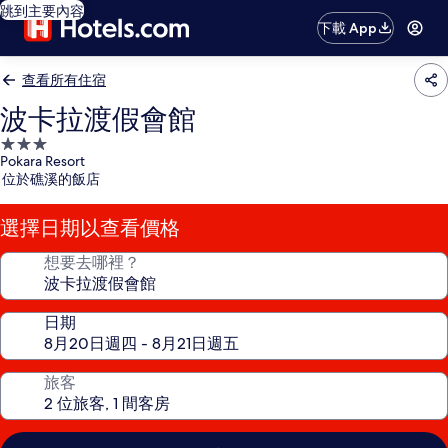
跳到主要內容
下載 App
查看所有住宿
波卡拉渡假會館
3.0
Pokara Resort
星
位於礁溪的飯店
級
住
選擇日期以查看價格
宿
想要去哪裡？
日期
旅客