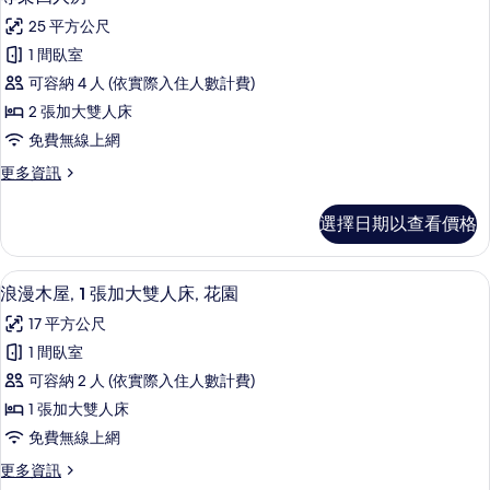
示
張
床
25 平方公尺
標
尊
的
準
1 間臥室
榮
雙
所
可容納 4 人 (依實際入住人數計費)
人
四
有
床
2 張加大雙人床
人
的
相
免費無線上網
詳
房
片
情
更
更多資訊
的
多
所
尊
選擇日期以查看價格
榮
有
四
相
人
1 間臥室、高級寢具、書桌、遮光布/窗
顯
9
房
浪漫木屋, 1 張加大雙人床, 花園
片
示
的
17 平方公尺
詳
浪
情
1 間臥室
漫
可容納 2 人 (依實際入住人數計費)
木
1 張加大雙人床
屋,
免費無線上網
1
更
更多資訊
張
多