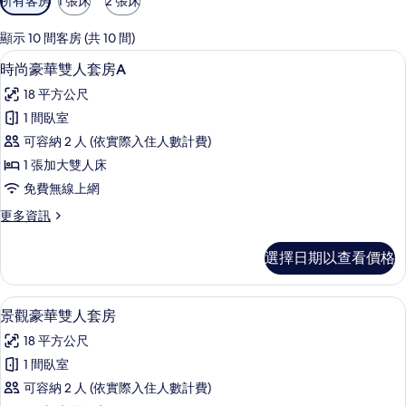
所有客房
1 張床
2 張床
用
的
顯示 10 間客房 (共 10 間)
客
時尚豪華雙人套房A | 1 間臥室、高級
顯
7
時尚豪華雙人套房A
房
示
篩
18 平方公尺
時
選
1 間臥室
尚
條
可容納 2 人 (依實際入住人數計費)
豪
件
1 張加大雙人床
華
免費無線上網
雙
更
更多資訊
人
多
套
時
選擇日期以查看價格
尚
房
豪
A
華
景觀豪華雙人套房 | 1 間臥室、高級寢
顯
8
雙
的
景觀豪華雙人套房
示
人
所
18 平方公尺
套
景
有
房
1 間臥室
觀
A
相
可容納 2 人 (依實際入住人數計費)
的
豪