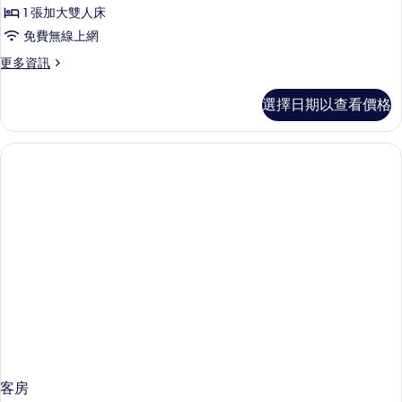
尚
B
有
1 張加大雙人床
的
豪
相
詳
免費無線上網
華
情
片
更
更多資訊
雙
多
人
時
選擇日期以查看價格
尚
套
豪
房
華
雙
C
人
的
套
所
房
C
有
的
相
詳
情
片
客房