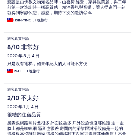
聽說是由佛教文物知名品牌～山喜房 經營，家具很美麗，與二年
前第一次造訪時一樣高質感，精油香氛與音樂，讓人從進門一刻
就得到寧靜休憩，感恩，期待下次的造訪😊🙏
HSIN-YING，1 晚旅行
旅客真實評論
8/10 非常好
2020 年 5 月 4 日
只是沒有電梯，如果年紀大的人可能不方便
TSAI E，1 晚旅行
旅客真實評論
2/10 不太好
2020 年 1 月 4 日
很糟的住宿品質
感覺跟網路照片差很多 外面蚊蟲多 戶外設施也沒耶維護 走一走
臉上都是蜘蛛網 隔音也很差 房間內的浴缸跟淋浴設備是一起的
這樣根本沒辦法泡澡 這樣的價格我下次寧可選擇其他飯店！不會