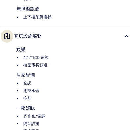
無障礙設施
上下樓須爬樓梯
客房設施服務
娛樂
42 吋LCD 電視
衛星電視頻道
居家配備
空調
電熱水壺
拖鞋
一夜好眠
遮光布/窗簾
隔音設施