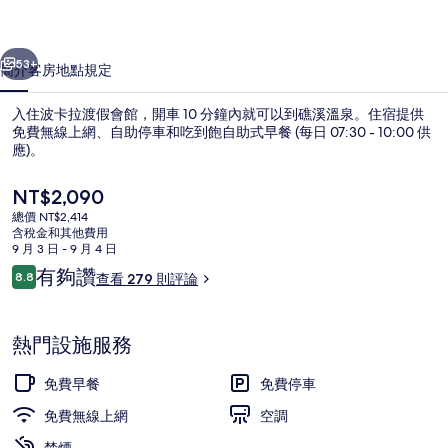
館
一個
下一個
的
53+
簡介
客房
地點
規定
相
入住波卡拉渡假會館，開車 10 分鐘內就可以到礁溪溫泉。住宿提供
片
免費無線上網、自助停車和吃到飽自助式早餐 (每日 07:30 - 10:00 供
應)。
集
目
NT$2,090
前
總價 NT$2,414
的
含稅金和其他費用
價
9 月 3 日 - 9 月 4 日
格
評
有夠讚
8.8
查看 279 則評論
住宿正面
是
8.8 分，滿分 10 分，
論
NT$2,090
熱門設施服務
免費早餐
免費停車
免費無線上網
空調