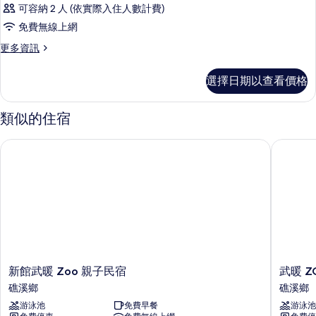
可容納 2 人 (依實際入住人數計費)
免費無線上網
更
更多資訊
多
客
選擇日期以查看價格
房
的
詳
類似的住宿
情
新館武暖 Zoo 親子民宿
武暖 ZO
新
武
新館武暖 Zoo 親子民宿
武暖 Z
館
暖
礁溪鄉
礁溪鄉
武
ZOO
游泳池
免費早餐
游泳池
暖
親