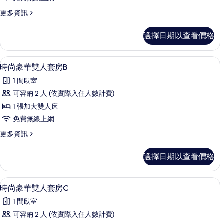
1
雙
吸
人
Double
更
更多資訊
床,
多
煙
Bed
非
Elite
房,
的
選擇日期以查看價格
吸
Chalet,
煙
浴
所
1
房,
Double
缸
有
時尚豪華雙人套房B | 1 間臥室、高級
顯
浴
5
Bed
時尚豪華雙人套房B
缸
的
相
示
的
1 間臥室
的
詳
所
片
時
詳
情
可容納 2 人 (依實際入住人數計費)
有
情
尚
1 張加大雙人床
相
豪
免費無線上網
片
華
更
更多資訊
雙
多
人
時
選擇日期以查看價格
尚
套
豪
房
華
時尚豪華雙人套房C | 1 間臥室、高級
顯
5
雙
時尚豪華雙人套房C
B
示
人
的
1 間臥室
套
時
所
房
可容納 2 人 (依實際入住人數計費)