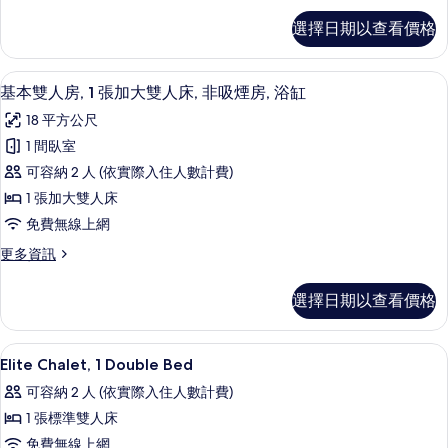
加
浪
選擇日期以查看價格
漫
大
木
雙
屋,
基本雙人房, 1 張加大雙人床, 非吸煙房,
顯
5
1
人
基本雙人房, 1 張加大雙人床, 非吸煙房, 浴缸
示
張
床,
18 平方公尺
加
基
花
大
1 間臥室
本
雙
園
可容納 2 人 (依實際入住人數計費)
人
雙
的
床,
1 張加大雙人床
人
花
所
免費無線上網
園
房,
有
的
更
更多資訊
1
詳
多
相
張
情
基
片
選擇日期以查看價格
本
加
雙
大
人
1 間臥室、高級寢具、書桌、遮光布/窗
顯
7
房,
雙
Elite Chalet, 1 Double Bed
示
1
人
可容納 2 人 (依實際入住人數計費)
張
Elite
床,
加
1 張標準雙人床
Chalet,
大
非
免費無線上網