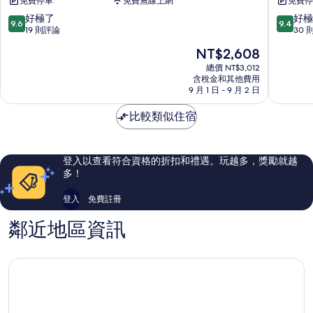
免費停車
免費無線上網
免費停
Zoo
子
親
民
9.6
9.4
好極了
好極
9.6
9.4
子
宿
分，
分，
19 則評論
30 
民
礁
滿
滿
現
NT$2,608
宿
溪
分
分
在
礁
鄉
10
10
總價 NT$3,012
價
溪
含稅金和其他費用
分，
分，
格
9 月 1 日 - 9 月 2 日
鄉
好
好
為
極
極
NT$2,608
比較類似住宿
了，
了，
19
30
則
則
評
評
登入以查看符合資格的折扣和禮遇。玩越多，獎勵就越
論
論
多！
登入
免費註冊
鄰近地區資訊