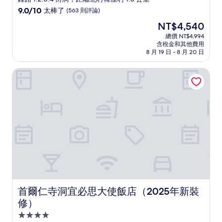
級
9.0
9.0/10
太棒了
(563 則評論)
住
分，
現
NT$4,540
滿
宿
在
分
總價 NT$4,994
價
含稅金和其他費用
10
格
8 月 19 日 - 8 月 20 日
分，
為
太
NT$4,540
首爾仁寺洞宜必思大使飯店（2025年新裝修）
棒
了，
(563
則
評
論)
首爾仁寺洞宜必思大使飯店（2025年新裝修）
首爾仁寺洞宜必思大使飯店（2025年新裝
修）
4.0