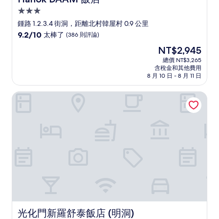
3.0
星
鍾路 1.2.3.4 街洞，距離北村韓屋村 0.9 公里
級
9.2
9.2/10
太棒了
(386 則評論)
住
分，
現
NT$2,945
滿
宿
在
分
總價 NT$3,265
價
含稅金和其他費用
10
格
8 月 10 日 - 8 月 11 日
分，
為
太
NT$2,945
光化門新羅舒泰飯店 (明洞)
棒
了，
(386
則
評
論)
光化門新羅舒泰飯店 (明洞)
光化門新羅舒泰飯店 (明洞)