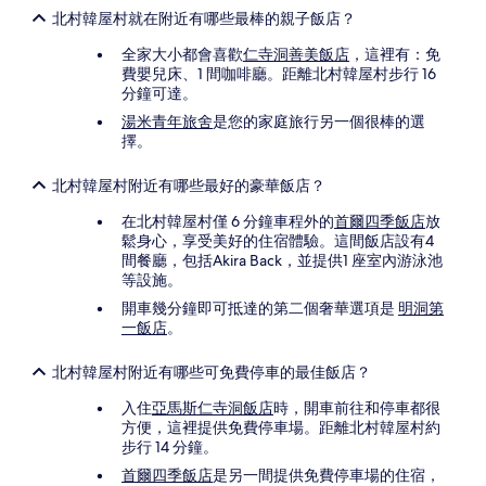
北村韓屋村就在附近有哪些最棒的親子飯店？
全家大小都會喜歡
仁寺洞善美飯店
，這裡有：免
費嬰兒床、1 間咖啡廳。距離北村韓屋村步行 16
分鐘可達。
湯米青年旅舍
是您的家庭旅行另一個很棒的選
擇。
北村韓屋村附近有哪些最好的豪華飯店？
在北村韓屋村僅 6 分鐘車程外的
首爾四季飯店
放
鬆身心，享受美好的住宿體驗。這間飯店設有4
間餐廳，包括Akira Back，並提供1 座室內游泳池
等設施。
開車幾分鐘即可抵達的第二個奢華選項是
明洞第
一飯店
。
北村韓屋村附近有哪些可免費停車的最佳飯店？
入住
亞馬斯仁寺洞飯店
時，開車前往和停車都很
方便，這裡提供免費停車場。距離北村韓屋村約
步行 14 分鐘。
首爾四季飯店
是另一間提供免費停車場的住宿，