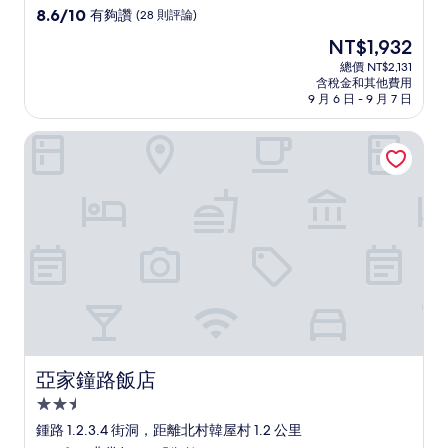
級
8.6
8.6/10
有夠讚
(28 則評論)
住
分，
現
NT$1,932
滿
宿
在
分
總價 NT$2,131
價
含稅金和其他費用
10
格
9 月 6 日 - 9 月 7 日
分，
為
有
NT$1,932
亞家鐘路飯店
夠
讚，
(28
則
評
論)
亞家鐘路飯店
亞家鐘路飯店
2.5
星
鍾路 1.2.3.4 街洞，距離北村韓屋村 1.2 公里