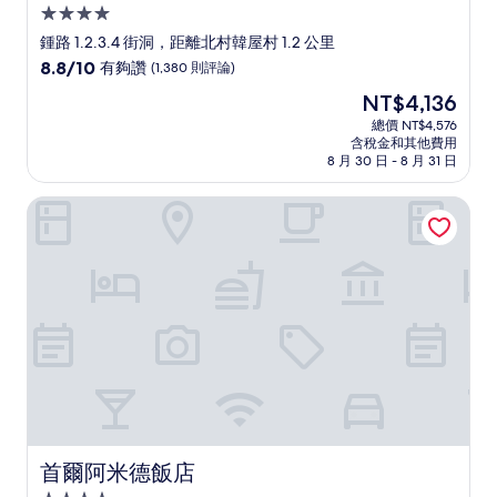
4.0
星
鍾路 1.2.3.4 街洞，距離北村韓屋村 1.2 公里
級
8.8
8.8/10
有夠讚
(1,380 則評論)
住
分，
現
NT$4,136
滿
宿
在
分
總價 NT$4,576
價
含稅金和其他費用
10
格
8 月 30 日 - 8 月 31 日
分，
為
有
NT$4,136
首爾阿米德飯店
夠
讚，
(1,380
則
評
論)
首爾阿米德飯店
首爾阿米德飯店