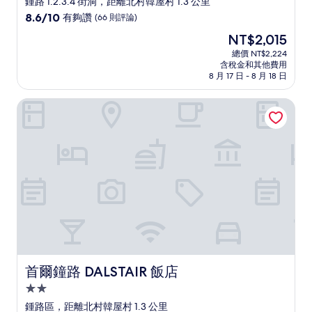
鍾路 1.2.3.4 街洞，距離北村韓屋村 1.3 公里
級
8.6
8.6/10
有夠讚
(66 則評論)
住
分，
現
NT$2,015
滿
宿
在
分
總價 NT$2,224
價
含稅金和其他費用
10
格
8 月 17 日 - 8 月 18 日
分，
為
有
NT$2,015
首爾鐘路 DALSTAIR 飯店
夠
讚，
(66
則
評
論)
首爾鐘路 DALSTAIR 飯店
首爾鐘路 DALSTAIR 飯店
2.0
星
鍾路區，距離北村韓屋村 1.3 公里