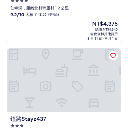
4.0
星
仁寺洞，距離北村韓屋村 1.2 公里
級
9.2
9.2/10
太棒了
(1,165 則評論)
住
分，
現
NT$4,375
滿
宿
在
分
總價 NT$4,845
價
含稅金和其他費用
10
格
8 月 31 日 - 9 月 1 日
分，
為
太
NT$4,375
鐘路Stayz437
棒
了，
(1,165
則
評
論)
鐘路Stayz437
鐘路Stayz437
3.0