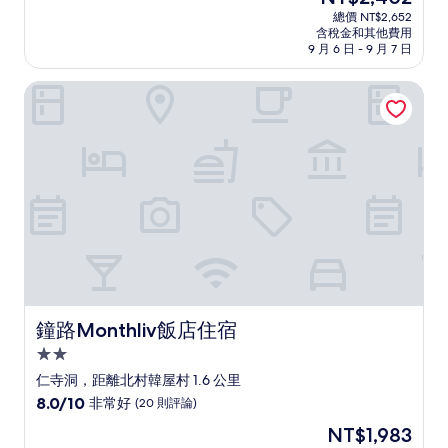
宿
在
分
總價 NT$2,652
價
含稅金和其他費用
10
格
9 月 6 日 - 9 月 7 日
分，
為
非
NT$2,402
鐘路Monthliv飯店住宿
常
好，
(19
則
評
論)
鐘路Monthliv飯店住宿
鐘路Monthliv飯店住宿
2.0
星
仁寺洞，距離北村韓屋村 1.6 公里
級
8.0
8.0/10
非常好
(20 則評論)
住
分，
現
NT$1,983
滿
宿