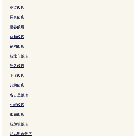
首爾的奢華飯店
香港飯店
首爾的設有游泳池的飯店
羅東飯店
首爾的精品飯店
恆春飯店
首爾的高爾夫飯店
首爾飯店
首爾的性別友善飯店
福岡飯店
首爾的設有健身中心的飯店
新北市飯店
首爾的滑雪飯店
曼谷飯店
首爾的平價飯店
上海飯店
首爾的提供免費早餐的飯店
紐約飯店
首爾的商務飯店
名古屋飯店
首爾的寵物友善飯店
首爾的方便購物的飯店
札幌飯店
首爾的賭場飯店
那霸飯店
首爾的Spa 飯店
新加坡飯店
首爾的親子飯店
胡志明市飯店