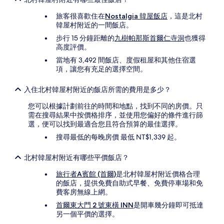
動，
可
旅客很喜歡住在
Nostalgia 韓屋飯店
，這是北村
能
韓屋村附近的一間飯店。
受
到
步行 15 分鐘距離的
九樹帕那斯首爾仁寺洞
也獲得
其
高度評價。
他
當地有 3,492 間飯店、度假租屋和其他住宿選
條
項，讓您有充足的選擇空間。
款
限
入住北村韓屋村附近的飯店所需的費用是多少？
制。
您可以根據計劃前往的時間和地點，找到不同的房價。只
需在搜尋結果中按價格排序，並使用您偏好的條件進行篩
選，便可以找到最適合您且符合預算的最佳選擇。
搜尋最低的每晚房價 最低 NT$1,339 起。
北村韓屋村附近有哪些平價飯店？
旅行者A賓館 (首爾)
是北村韓屋村附近價格合理
的飯店，提供免費自助式早餐、免費停車場和免
費客房無線上網。
首爾東大門 2 號東橫 INN
是開車幾分鐘即可抵達
另一個平價的選擇。