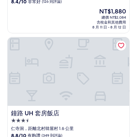
級
8.4
8.4/10
非常好
(126 則評論)
住
分，
現
NT$1,880
滿
宿
在
分
總價 NT$2,084
價
含稅金和其他費用
10
格
8 月 11 日 - 8 月 12 日
分，
為
非
NT$1,880
鐘路 UH 套房飯店
常
好，
(126
則
評
論)
鐘路 UH 套房飯店
鐘路 UH 套房飯店
3.5
星
仁寺洞，距離北村韓屋村 1.6 公里
級
8.8
8.8/10
有夠讚
(349 則評論)