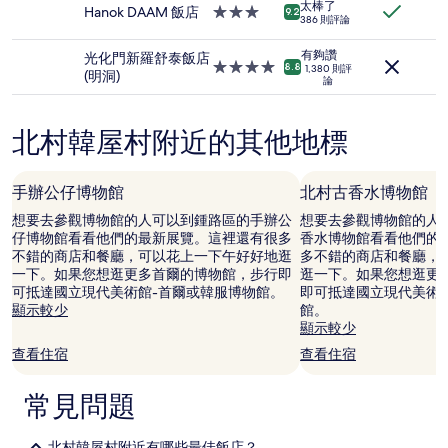
1
太棒了
住
Hanok DAAM 飯店
3.0
9.2
晚
386 則評論
宿
星
為
級
條
有夠讚
光化門新羅舒泰飯店
住
4.0
8.8
1,380 則評
件
(明洞)
論
宿
星
所
級
搜
住
尋
北村韓屋村附近的其他地標
宿
到
的
價
手辦公仔博物館
北村古香水博物館
格。
價
想要去參觀博物館的人可以到鍾路區的手辦公
想要去參觀博物館的人
格
仔博物館看看他們的最新展覽。這裡還有很多
香水博物館看看他們的
和
不錯的商店和餐廳，可以花上一下午好好地逛
多不錯的商店和餐廳，
供
一下。如果您想逛更多首爾的博物館，步行即
逛一下。如果您想逛更
應
可抵達國立現代美術館-首爾或韓服博物館。
即可抵達國立現代美術
情
顯示較少
館。
況
顯示較少
可
查看住宿
查看住宿
能
會
有
常見問題
所
變
北村韓屋村附近有哪些最佳飯店？