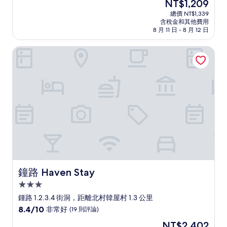
現
NT$1,209
滿
宿
在
分
總價 NT$1,339
價
含稅金和其他費用
10
格
8 月 11 日 - 8 月 12 日
分，
為
非
NT$1,209
鐘路 Haven Stay
常
好，
(119
則
評
論)
鐘路 Haven Stay
鐘路 Haven Stay
3.0
星
鍾路 1.2.3.4 街洞，距離北村韓屋村 1.3 公里
級
8.4
8.4/10
非常好
(19 則評論)
住
分，
現
NT$2,402
滿