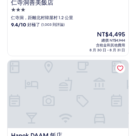
仁寺洞善美飯店
仁寺洞善美飯店
3.0
星
仁寺洞，距離北村韓屋村 1.2 公里
級
9.4
9.4/10
好極了
(1,003 則評論)
住
分，
現
NT$4,495
滿
宿
在
分
總價 NT$4,944
價
含稅金和其他費用
10
格
8 月 30 日 - 8 月 31 日
分，
為
好
NT$4,495
Hanok DAAM 飯店
極
了，
(1,003
則
評
論)
Hanok DAAM 飯店
Hanok DAAM 飯店