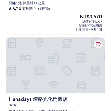
星
距離北村韓屋村 1.1 公里
級
8.8
8.8/10
有夠讚
(413 則評論)
住
分，
現
NT$3,670
滿
宿
在
分
總價 NT$4,037
價
含稅金和其他費用
10
格
8 月 31 日 - 9 月 1 日
分，
為
有
NT$3,670
Hanadays 鐘路光化門飯店
夠
讚，
(413
則
評
論)
Hanadays 鐘路光化門飯店
Hanadays 鐘路光化門飯店
2.0
星