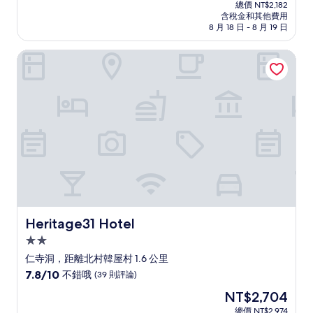
在
分
總價 NT$2,182
價
含稅金和其他費用
10
格
8 月 18 日 - 8 月 19 日
分，
為
非
NT$1,983
Heritage31 Hotel
常
好，
(20
則
評
論)
Heritage31 Hotel
Heritage31 Hotel
2.0
星
仁寺洞，距離北村韓屋村 1.6 公里
級
7.8
7.8/10
不錯哦
(39 則評論)
住
分，
現
NT$2,704
滿
宿
在
分
總價 NT$2,974