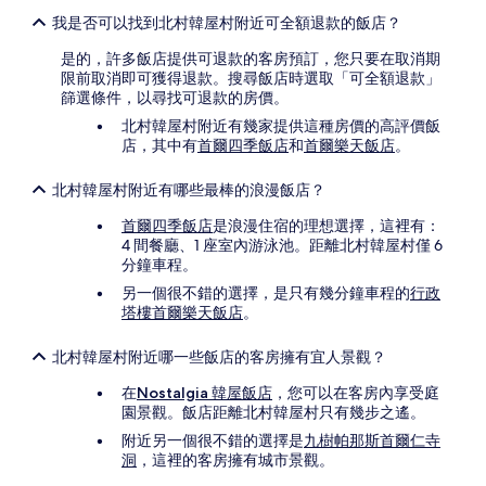
我是否可以找到北村韓屋村附近可全額退款的飯店？
是的，許多飯店提供可退款的客房預訂，您只要在取消期
限前取消即可獲得退款。搜尋飯店時選取「可全額退款」
篩選條件，以尋找可退款的房價。
北村韓屋村附近有幾家提供這種房價的高評價飯
店，其中有
首爾四季飯店
和
首爾樂天飯店
。
北村韓屋村附近有哪些最棒的浪漫飯店？
首爾四季飯店
是浪漫住宿的理想選擇，這裡有：
4 間餐廳、1 座室內游泳池。距離北村韓屋村僅 6
分鐘車程。
另一個很不錯的選擇，是只有幾分鐘車程的
行政
塔樓首爾樂天飯店
。
北村韓屋村附近哪一些飯店的客房擁有宜人景觀？
在
Nostalgia 韓屋飯店
，您可以在客房內享受庭
園景觀。飯店距離北村韓屋村只有幾步之遙。
附近另一個很不錯的選擇是
九樹帕那斯首爾仁寺
洞
，這裡的客房擁有城市景觀。