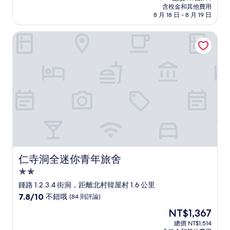
價
含稅金和其他費用
10
格
8 月 18 日 - 8 月 19 日
分，
為
不
NT$2,704
仁寺洞全迷你青年旅舍
錯
哦，
(39
則
評
論)
仁寺洞全迷你青年旅舍
仁寺洞全迷你青年旅舍
2.0
星
鍾路 1.2.3.4 街洞，距離北村韓屋村 1.6 公里
級
7.8
7.8/10
不錯哦
(84 則評論)
住
分，
現
NT$1,367
滿
宿
在
分
總價 NT$1,514
價