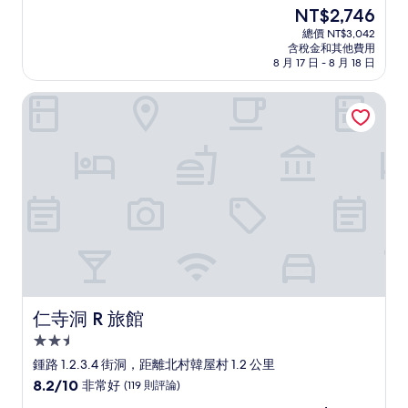
住
分，
現
NT$2,746
滿
宿
在
分
總價 NT$3,042
價
含稅金和其他費用
10
格
8 月 17 日 - 8 月 18 日
分，
為
非
NT$2,746
仁寺洞 R 旅館
常
好，
(355
則
評
論)
仁寺洞 R 旅館
仁寺洞 R 旅館
2.5
星
鍾路 1.2.3.4 街洞，距離北村韓屋村 1.2 公里
級
8.2
8.2/10
非常好
(119 則評論)
住
分，