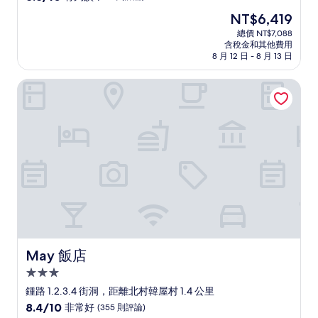
住
分，
現
NT$6,419
滿
宿
在
分
總價 NT$7,088
價
含稅金和其他費用
10
格
8 月 12 日 - 8 月 13 日
分，
為
有
NT$6,419
May 飯店
夠
讚，
(349
則
評
論)
May 飯店
May 飯店
3.0
星
鍾路 1.2.3.4 街洞，距離北村韓屋村 1.4 公里
級
8.4
8.4/10
非常好
(355 則評論)