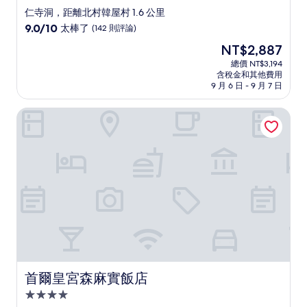
星
仁寺洞，距離北村韓屋村 1.6 公里
級
9.0
9.0/10
太棒了
(142 則評論)
住
分，
現
NT$2,887
滿
宿
在
分
總價 NT$3,194
價
含稅金和其他費用
10
格
9 月 6 日 - 9 月 7 日
分，
為
太
NT$2,887
首爾皇宮森麻實飯店
棒
了，
(142
則
評
論)
首爾皇宮森麻實飯店
首爾皇宮森麻實飯店
4.0