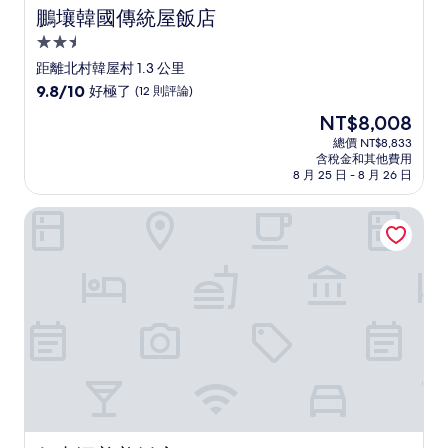
鵬壤韓國傳統屋飯店
鵬壤韓國傳統屋飯店
2.5
星
距離北村韓屋村 1.3 公里
級
9.8
9.8/10
好極了
(12 則評論)
住
分，
現
NT$8,008
滿
宿
在
分
總價 NT$8,833
價
含稅金和其他費用
10
格
8 月 25 日 - 8 月 26 日
分，
為
好
NT$8,008
仁寺洞善美飯店
極
了，
(12
則
評
論)