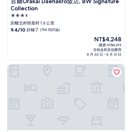
首爾Orakai Daehakro飯店, BW Signature Collection
首爾Orakai Daehakro飯店, BW Signature
Collection
3.5
星
距離北村韓屋村 1.6 公里
級
9.4
9.4/10
好極了
(755 則評論)
住
分，
現
NT$4,248
滿
宿
在
分
總價 NT$4,673
價
含稅金和其他費用
10
格
8 月 30 日 - 8 月 31 日
分，
為
好
NT$4,248
鵬壤韓國傳統屋飯店
極
了，
(755
則
評
論)