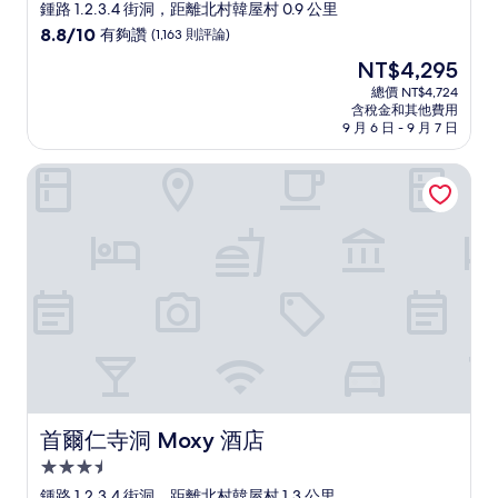
星
鍾路 1.2.3.4 街洞，距離北村韓屋村 0.9 公里
級
8.8
8.8/10
有夠讚
(1,163 則評論)
住
分，
現
NT$4,295
滿
宿
在
分
總價 NT$4,724
價
含稅金和其他費用
10
格
9 月 6 日 - 9 月 7 日
分，
為
有
NT$4,295
首爾仁寺洞 Moxy 酒店
夠
讚，
(1,163
則
評
論)
首爾仁寺洞 Moxy 酒店
首爾仁寺洞 Moxy 酒店
3.5
星
鍾路 1.2.3.4 街洞，距離北村韓屋村 1.3 公里