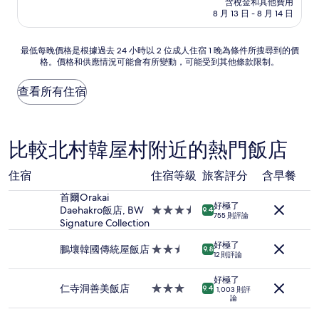
含稅金和其他費用
10
格
8 月 13 日 - 8 月 14 日
分，
為
不
NT$1,367
錯
最
最低每晚價格是根據過去 24 小時以 2 位成人住宿 1 晚為條件所搜尋到的價
哦，
格。價格和供應情況可能會有所變動，可能受到其他條款限制。
低
(84
每
則
晚
查看所有住宿
評
價
論)
格
是
根
比較北村韓屋村附近的熱門飯店
據
過
住宿
住宿等級
旅客評分
含早餐
去
24
首爾Orakai
小
好極了
Daehakro飯店, BW
3.5
9.4
時
755 則評論
Signature Collection
星
以
級
2
好極了
住
鵬壤韓國傳統屋飯店
2.5
9.8
位
12 則評論
宿
星
成
級
好極了
人
住
仁寺洞善美飯店
3.0
9.4
1,003 則評
住
論
宿
星
宿
級