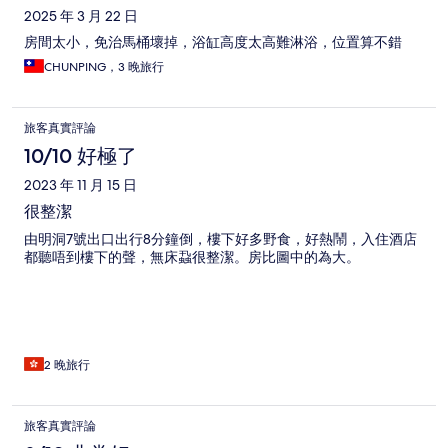
2025 年 3 月 22 日
房間太小，免治馬桶壞掉，浴缸高度太高難淋浴，位置算不錯
CHUNPING，3 晚旅行
旅客真實評論
10/10 好極了
2023 年 11 月 15 日
很整潔
由明洞7號出口出行8分鐘倒，樓下好多野食，好熱鬧，入住酒店
都聽唔到樓下的聲，無床蝨很整潔。房比圖中的為大。
2 晚旅行
旅客真實評論