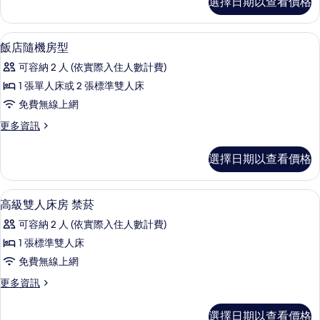
選擇日期以查看價格
床
(Corner
房,
-
城
客房內保險箱、隔音、免費無線上網、
顯
2
14
市
飯店隨機房型
示
景
Person
可容納 2 人 (依實際入住人數計費)
觀
飯
Credit
(Corner
1 張單人床或 2 張標準雙人床
Cards
店
-
免費無線上網
Only)
2
隨
Person
更
更多資訊
的
機
Credit
多
所
Cards
房
飯
選擇日期以查看價格
Only)
有
店
型
的
隨
相
詳
的
機
客房內保險箱、隔音、免費無線上網、
顯
情
片
15
房
高級雙人床房 禁菸
所
示
型
有
可容納 2 人 (依實際入住人數計費)
的
高
詳
相
1 張標準雙人床
級
情
片
免費無線上網
雙
更
更多資訊
人
多
床
高
選擇日期以查看價格