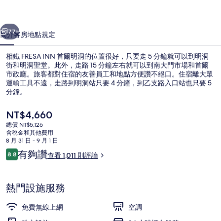
明
一個
下一個
洞
77+
簡介
客房
地點
規定
的
相鐵 FRESA INN 首爾明洞的位置很好，只要走 5 分鐘就可以到明洞
相
街和明洞聖堂。此外，走路 15 分鐘左右就可以到南大門市場和首爾
片
市政廳。旅客都對住宿的友善員工和地點方便讚不絕口。住宿離大眾
運輸工具不遠，走路到明洞站只要 4 分鐘，到乙支路入口站也只要 5
集
分鐘。
目
NT$4,660
前
總價 NT$5,126
的
含稅金和其他費用
外觀
價
8 月 31 日 - 9 月 1 日
格
評
有夠讚
8.8
查看 1,011 則評論
是
8.8 分，滿分 10 分，
論
NT$4,660
熱門設施服務
免費無線上網
空調