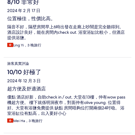
8/10 非常好
2024 年 2 月 17 日
位置極佳，性價比高。
隔音不好，隔壁房間早上6時出發在走廊上吵鬧是完全聽得到。
酒店設計良好，能在房間內check out. 浴室浴缸比較小，但酒店
提供浴鹽。
Ling Yi，3 晚旅行
旅客真實評論
10/10 好極了
2024 年 12 月 3 日
超方便及舒適酒店
優點 酒店好新，自助check in / out, 大堂在13樓，仲有wow pass
機超方便。 樓下就係明洞夜巿，對面仲有olive young. 位置得
好。大堂有浴鹽免費提供 缺點 房間唔夠位打開兩個24吋喼。 浴
室浴缸位有點高，出入要好小心
Mei Ha，3 晚旅行