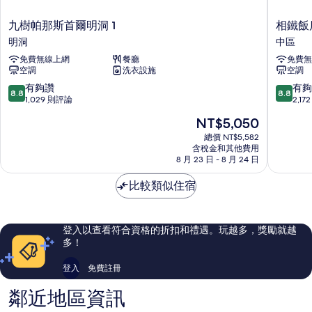
九
相
九樹帕那斯首爾明洞 1
相鐵飯
樹
鐵
明洞
中區
帕
飯
免費無線上網
餐廳
免費無
那
店・
空調
洗衣設施
空調
斯
喜
首
普
8.8
8.8
有夠讚
有夠
8.8
8.8
爾
樂
分，
分，
1,029 則評論
2,1
明
吉
滿
滿
現
NT$5,050
洞
首
分
分
在
1
爾
10
10
總價 NT$5,582
價
明
含稅金和其他費用
明
分，
分，
格
8 月 23 日 - 8 月 24 日
洞
洞
有
有
為
中
夠
夠
NT$5,050
比較類似住宿
區
讚，
讚，
1,029
2,172
則
則
評
評
登入以查看符合資格的折扣和禮遇。玩越多，獎勵就越
論
論
多！
登入
免費註冊
鄰近地區資訊