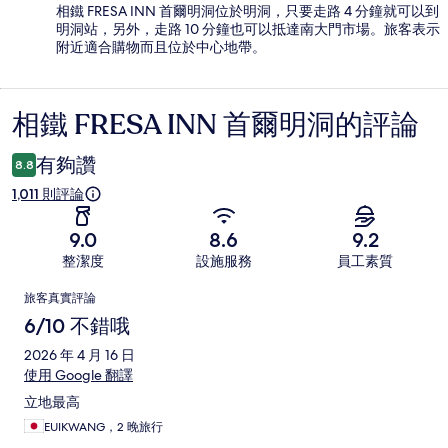
相鐵 FRESA INN 首爾明洞位於明洞，只要走路 4 分鐘就可以到
明洞站，另外，走路 10 分鐘也可以抵達南大門市場。旅客表示
附近適合購物而且位於中心地帶。
相鐵 FRESA INN 首爾明洞的評論
評
論
有夠讚
8.8
1,011 則評論
9.0
8.6
9.2
整潔度
設施服務
員工素質
評
旅客真實評論
論
6/10 不錯哦
2026 年 4 月 16 日
使用 Google 翻譯
立地最高
EUIKWANG，2 晚旅行