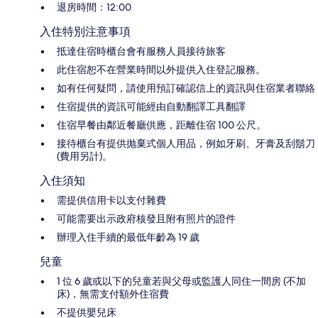
退房時間：12:00
入住特別注意事項
抵達住宿時櫃台會有服務人員接待旅客
此住宿恕不在營業時間以外提供入住登記服務。
如有任何疑問，請使用預訂確認信上的資訊與住宿業者聯絡
住宿提供的資訊可能經由自動翻譯工具翻譯
住宿早餐由鄰近餐廳供應，距離住宿 100 公尺。
接待櫃台有提供抛棄式個人用品，例如牙刷、牙膏及刮鬍刀
(費用另計)。
入住須知
需提供信用卡以支付雜費
可能需要出示政府核發且附有照片的證件
辦理入住手續的最低年齡為 19 歲
兒童
1 位 6 歲或以下的兒童若與父母或監護人同住一間房 (不加
床)，無需支付額外住宿費
不提供嬰兒床