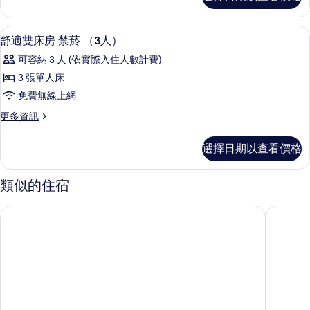
級
房
雙
禁
人
客房內保險箱、隔音、免費無線上網、
顯
13
床
舒適雙床房 禁菸 （3人）
菸
示
房
的
可容納 3 人 (依實際入住人數計費)
禁
舒
菸
所
3 張單人床
適
的
有
免費無線上網
詳
雙
情
相
更
更多資訊
床
多
片
房
舒
選擇日期以查看價格
適
禁
雙
菸
床
類似的住宿
房
（3
禁
九樹帕那斯首爾明洞 1
相鐵飯店
人）
菸
（3
的
人）
所
的
詳
有
情
相
片