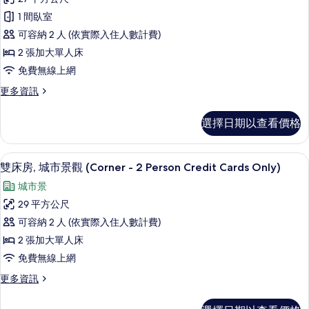
Person
的
豪
Credit
1 間臥室
所
華
Cards
可容納 2 人 (依實際入住人數計費)
Only)
有
雙
的
2 張加大單人床
相
床
詳
免費無線上網
情
片
房
更
更多資訊
(-
多
2
豪
選擇日期以查看價格
Person
華
雙
Credit
床
雙床房, 城市景觀 (Corner - 2 Pers
顯
Cards
13
房
雙床房, 城市景觀 (Corner - 2 Person Credit Cards Only)
Only)
示
(-
城市景
2
的
雙
Person
29 平方公尺
所
床
Credit
可容納 2 人 (依實際入住人數計費)
Cards
有
房,
Only)
2 張加大單人床
相
城
的
免費無線上網
片
詳
市
情
更
更多資訊
景
多
觀
雙