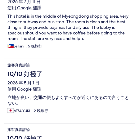
2026 年 7 月 11 日
使用 Google 翻譯
This hotel is in the middle of Myeongdong shopping area, very
close to subway and bus stop. The room is clean and the best
thing is, they provide pajamas for daily use! The lobby is
spacious should you want to have coffee before going to the
room. The staff are very nice and helpful.
Leilani，5 晚旅行
旅客真實評論
10/10 好極了
2026 年 5 月 1 日
使用 Google 翻譯
立地が良い。交通の便もよくすべてが近くにあるので言うこと
ない。
ATSUYUKI，2 晚旅行
旅客真實評論
10/10 好極了