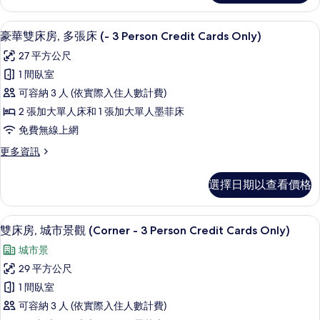
雙
Credit
床
豪華雙床房, 多張床 (- 3 Person Cr
顯
Cards
10
房
豪華雙床房, 多張床 (- 3 Person Credit Cards Only)
Only)
示
(-
27 平方公尺
3
的
豪
Person
1 間臥室
所
華
Credit
可容納 3 人 (依實際入住人數計費)
Cards
有
雙
Only)
2 張加大單人床和 1 張加大單人墨菲床
相
床
的
免費無線上網
片
詳
房,
情
更
更多資訊
多
多
張
豪
選擇日期以查看價格
華
床
雙
(-
床
雙床房, 城市景觀 (Corner - 3 Pers
顯
13
房,
3
雙床房, 城市景觀 (Corner - 3 Person Credit Cards Only)
示
多
Person
城市景
張
雙
Credit
床
29 平方公尺
床
Cards
(-
1 間臥室
3
Only)
房,
Person
可容納 3 人 (依實際入住人數計費)
的
城
Credit