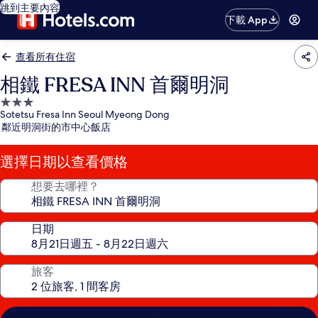
跳到主要內容
下載 App
查看所有住宿
相鐵 FRESA INN 首爾明洞
3.0
Sotetsu Fresa Inn Seoul Myeong Dong
星
鄰近明洞街的市中心飯店
級
住
選擇日期以查看價格
宿
想要去哪裡？
日期
旅客