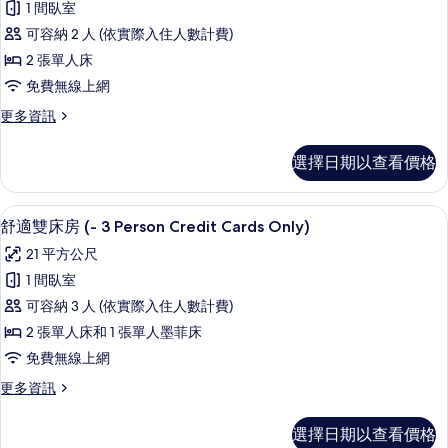
有
Only)
1 間臥室
級
的
相
可容納 2 人 (依實際入住人數計費)
詳
雙
片
情
2 張單人床
床
免費無線上網
房
更
更多資訊
(Credit
多
Cards
高
選擇日期以查看價格
Only)
級
雙
的
床
舒適雙床房 (- 3 Person Credit C
顯
所
9
房
舒適雙床房 (- 3 Person Credit Cards Only)
示
(Credit
有
21 平方公尺
Cards
舒
相
Only)
1 間臥室
適
的
片
可容納 3 人 (依實際入住人數計費)
詳
雙
情
2 張單人床和 1 張單人墨菲床
床
免費無線上網
房
更
更多資訊
(-
多
3
舒
選擇日期以查看價格
Person
適