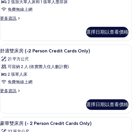
2 張加大單人床和 1 張單人墨菲床
所
Cards
市
免費無線上網
Only)
有
景
的
更
更多資訊
相
詳
觀
多
情
片
(Corner
雙
選擇日期以查看價格
床
-
房,
3
城
舒適雙床房 (-2 Person Credit C
顯
Person
9
市
舒適雙床房 (-2 Person Credit Cards Only)
示
Credit
景
21 平方公尺
觀
Cards
舒
(Corner
可容納 2 人 (依實際入住人數計費)
Only)
適
-
2 張單人床
的
3
雙
Person
免費無線上網
所
床
Credit
更
更多資訊
有
Cards
房
多
Only)
相
(-2
舒
的
選擇日期以查看價格
片
適
Person
詳
雙
情
Credit
床
豪華雙床房 (- 2 Person Credit C
顯
Cards
11
房
豪華雙床房 (- 2 Person Credit Cards Only)
示
Only)
(-2
27 平方公尺