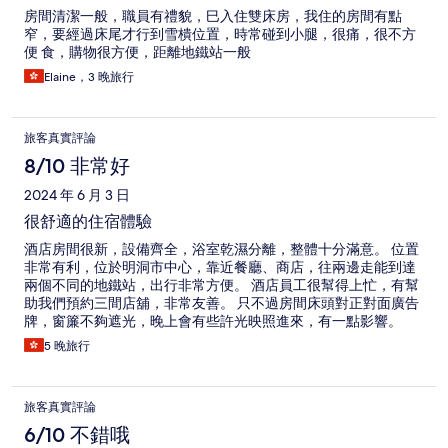
房間清潔一般，職員有禮貌，巳入住雙床房，我住的房間有點
窄，要經過床尾才行到雪樻位置，時常碰到小腿，很痛，很不方
便 食，購物很方便，距離地鐵站一般
Elaine，3 晚旅行
旅客真實評論
8/10 非常好
2024 年 6 月 3 日
很舒適的住宿體驗
酒店房間很新，設備齊全，浴室乾濕分離，整體十分滿意。 位置
非常有利，位於明洞市中心，靠近餐廳、商店，往兩邊走能到達
兩個不同的地鐵站，出行非常方便。 酒店員工很幫得上忙，有幫
助我們預約三間店舖，非常友善。 只不過房間床頭對正對面廣告
牌，窗簾不夠遮光，晚上會有些許光映照進來，有一點影響。
5 晚旅行
旅客真實評論
6/10 不錯哦