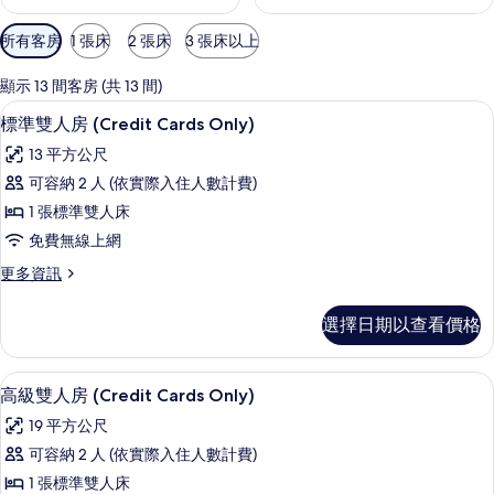
可
所有客房
1 張床
2 張床
3 張床以上
用
的
顯示 13 間客房 (共 13 間)
客
標準雙人房 (Credit Cards Only
顯
12
標準雙人房 (Credit Cards Only)
房
示
篩
13 平方公尺
標
選
可容納 2 人 (依實際入住人數計費)
準
條
1 張標準雙人床
雙
件
免費無線上網
人
更
更多資訊
房
多
(Credit
標
選擇日期以查看價格
準
Cards
雙
Only)
人
客房內保險箱、隔音、免費無線上網、
顯
的
13
房
高級雙人房 (Credit Cards Only)
示
(Credit
所
19 平方公尺
Cards
高
有
Only)
可容納 2 人 (依實際入住人數計費)
級
的
相
1 張標準雙人床
詳