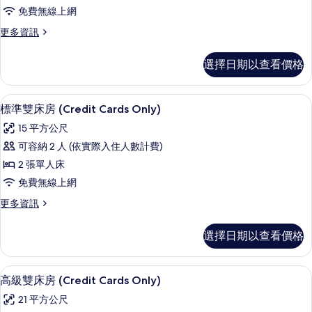
雙
片
情
免費無線上網
人
更
更多資訊
房
多
(Credit
高
選擇日期以查看價格
級
Cards
雙
Only)
人
標準雙床房 (Credit Cards Only
顯
的
10
房
標準雙床房 (Credit Cards Only)
示
(Credit
所
15 平方公尺
Cards
標
有
Only)
可容納 2 人 (依實際入住人數計費)
準
的
相
2 張單人床
詳
雙
片
情
免費無線上網
床
更
更多資訊
房
多
(Credit
標
選擇日期以查看價格
準
Cards
雙
Only)
床
高級雙床房 (Credit Cards Only
顯
的
8
房
高級雙床房 (Credit Cards Only)
示
(Credit
所
21 平方公尺
Cards
高