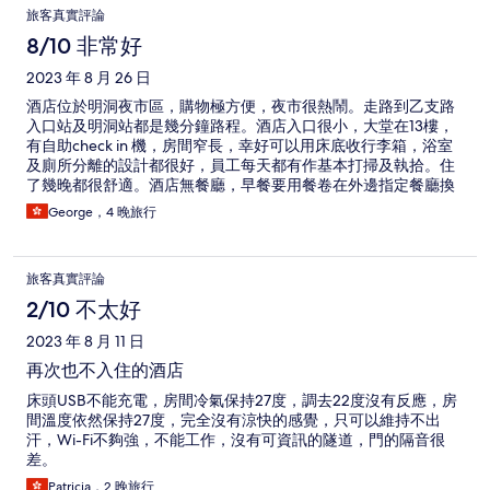
旅客真實評論
8/10 非常好
2023 年 8 月 26 日
酒店位於明洞夜市區，購物極方便，夜市很熱鬧。走路到乙支路
入口站及明洞站都是幾分鐘路程。酒店入口很小，大堂在13樓，
有自助check in 機，房間窄長，幸好可以用床底收行李箱，浴室
及廁所分離的設計都很好，員工每天都有作基本打掃及執拾。住
了幾晚都很舒適。酒店無餐廳，早餐要用餐卷在外邊指定餐廳換
取。
George，4 晚旅行
旅客真實評論
2/10 不太好
2023 年 8 月 11 日
再次也不入住的酒店
床頭USB不能充電，房間冷氣保持27度，調去22度沒有反應，房
間溫度依然保持27度，完全沒有涼快的感覺，只可以維持不出
汗，Wi-Fi不夠強，不能工作，沒有可資訊的隧道，門的隔音很
差。
Patricia，2 晚旅行