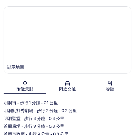
顯示地圖
附近景點
附近交通
餐廳
地圖
明洞街
- 步行 1 分鐘
- 0.1 公里
明洞亂打秀劇場
- 步行 2 分鐘
- 0.2 公里
明洞聖堂
- 步行 3 分鐘
- 0.3 公里
首爾廣場
- 步行 9 分鐘
- 0.8 公里
首爾市政廳
- 步行 9 分鐘
- 0.8 公里