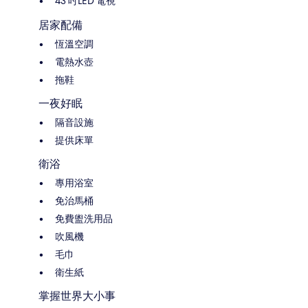
43 吋LED 電視
居家配備
恆溫空調
電熱水壺
拖鞋
一夜好眠
隔音設施
提供床單
衛浴
專用浴室
免治馬桶
免費盥洗用品
吹風機
毛巾
衛生紙
掌握世界大小事