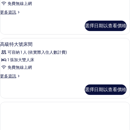
人
免費無線上網
房
更
更多資訊
的
多
所
尊
選擇日期以查看價格
爵
有
雙
相
人
高級寢具、免費迷你吧、書桌、筆電工
顯
5
房
高級特大號床間
片
示
的
可容納 1 人 (依實際入住人數計費)
詳
高
情
1 張加大雙人床
級
免費無線上網
特
更
更多資訊
大
多
號
高
選擇日期以查看價格
級
床
特
間
大
號
的
床
所
間
的
有
詳