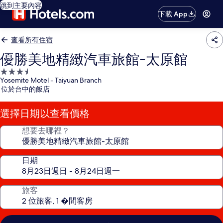
跳到主要內容
下載 App
查看所有住宿
優勝美地精緻汽車旅館-太原館
3.5
Yosemite Motel - Taiyuan Branch
星
位於台中的飯店
級
住
選擇日期以查看價格
宿
想要去哪裡？
日期
旅客