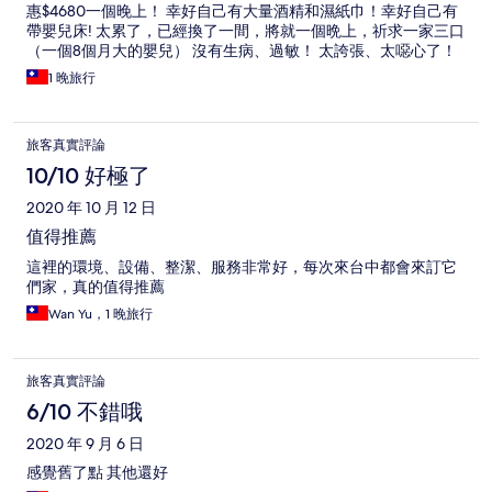
惠$4680一個晚上！ 幸好自己有大量酒精和濕紙巾！幸好自己有
帶嬰兒床! 太累了，已經換了一間，將就一個晩上，祈求一家三口
（一個8個月大的嬰兒） 沒有生病、過敏！ 太誇張、太噁心了！
沒有附照片！
1 晚旅行
旅客真實評論
10/10 好極了
2020 年 10 月 12 日
值得推薦
這裡的環境、設備、整潔、服務非常好，每次來台中都會來訂它
們家，真的值得推薦
Wan Yu，1 晚旅行
旅客真實評論
6/10 不錯哦
2020 年 9 月 6 日
感覺舊了點 其他還好