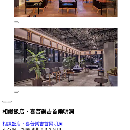
相鐵飯店・喜普樂吉首爾明洞
相鐵飯店・喜普樂吉首爾明洞
小公洞，距離城北區 5.9 公里