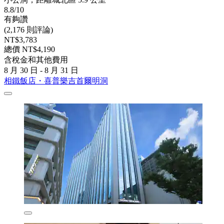
8.8/10
有夠讚
(2,176 則評論)
NT$3,783
總價 NT$4,190
含稅金和其他費用
8 月 30 日 - 8 月 31 日
相鐵飯店・喜普樂吉首爾明洞