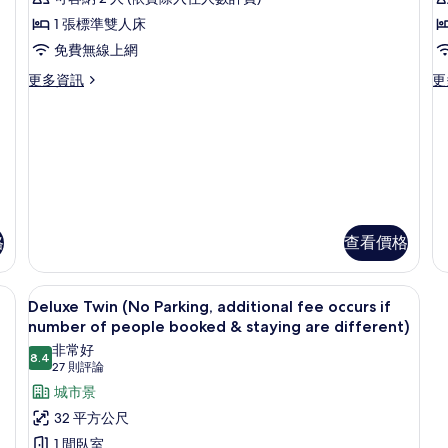
different)
d
occurs
oc
精
if
if
的
1 張標準雙人床
緻
number
n
所
免費無線上網
of
of
雙
有
people
pe
更
更
更多資訊
更
人
booked
bo
多
多
相
&
&
房
精
精
片
staying
st
緻
緻
的
are
ar
雙
雙
different)
di
所
人
床
的
的
房
房
有
詳
詳
的
的
相
情
情
詳
詳
情
情
格
查看價格
片
、舒適加層
Deluxe Twin (No Parking, additio
顯
13
Deluxe Twin (No Parking, additional fee occurs if
示
number of people booked & staying are different)
Deluxe
非常好
8.4
8.4 分，滿分 10 分
(27
Twin
27 則評論
則
(No
城市景
評
Parking,
32 平方公尺
論)
additional
1 間臥室