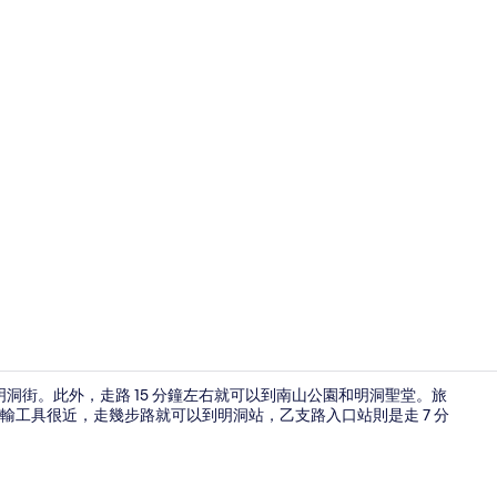
接待櫃台
明洞街。此外，走路 15 分鐘左右就可以到南山公園和明洞聖堂。旅
輸工具很近，走幾步路就可以到明洞站，乙支路入口站則是走 7 分
住宿一隅