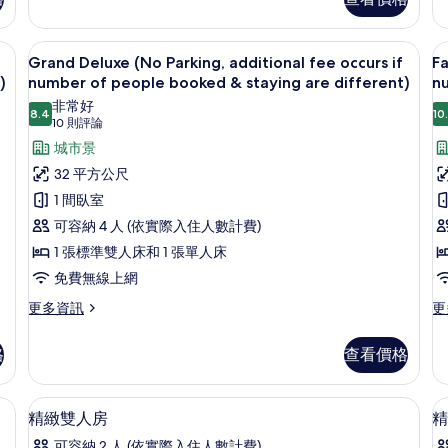
相
雙
雙
床
人
片
房
房
 additional fee occurs if number of people booked & staying are di
Grand Deluxe (No Parking, additi
顯
(NO
(
14
Grand Deluxe (No Parking, additional fee occurs if
Fa
PARKING)
PA
示
)
number of people booked & staying are different)
nu
的
的
Grand
F
非常好
詳
詳
8.4
10
8.4 分，滿分 10 分
(10
Deluxe
10 則評論
S
情
情
則
(No
(
城市景
評
Parking,
P
32 平方公尺
論)
additional
a
1 間臥室
fee
f
可容納 4 人 (依實際入住人數計費)
occurs
o
1 張標準雙人床和 1 張單人床
if
if
免費無線上網
number
n
更
更
of
更多資訊
o
更
多
多
people
p
Grand
Fa
格
booked
查看價格
b
Deluxe
Su
&
&
(No
(N
Parking,
Pa
staying
s
、舒適加層
2 間臥室、高級寢具、羽絨被、舒適加
顯
7
additional
ad
精緻雙人房
精
are
a
示
fee
fe
可容納 2 人 (依實際入住人數計費)