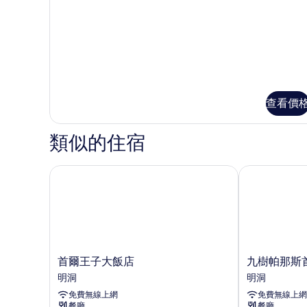
房
標
準
的
雙
所
人
房
有
的
相
詳
情
片
查看價
類似的住宿
首爾王子大飯店
九樹帕那斯首爾
首
九
首爾王子大飯店
九樹帕那斯首
爾
樹
明洞
明洞
王
帕
免費無線上網
免費無線上網
子
那
餐廳
餐廳