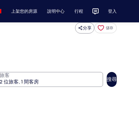
上架您的房源
說明中心
行程
登入
分享
儲存
旅客
搜尋