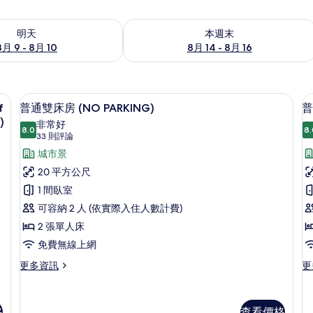
9 - 8月 10) 的供應情況
查看本週末 (8月 14 - 8月 16) 的供應情
明天
本週末
8月 9 - 8月 10
8月 14 - 8月 16
 additional fee occurs if number of people booked & staying are d
普通雙床房 (NO PARKING) | 2
顯
15
f
普通雙床房 (NO PARKING)
普
示
)
非常好
8.0
8.
8.0 分，滿分 10 分
普
(33
33 則評論
則
通
城市景
評
雙
20 平方公尺
論)
床
1 間臥室
房
可容納 2 人 (依實際入住人數計費)
(NO
(
2 張單人床
PARKING)
P
免費無線上網
的
更
更
更多資訊
更
所
多
多
普
普
有
通
通
格
查看價格