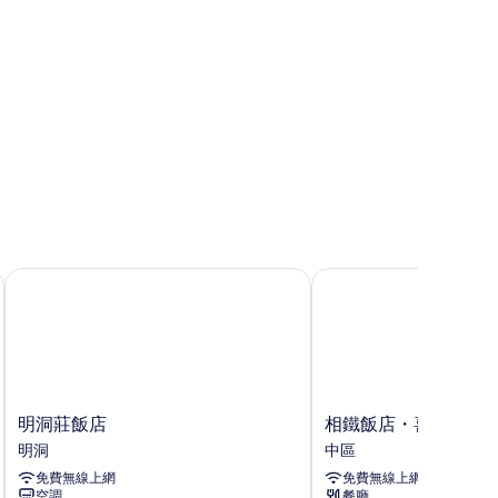
DONG 飯店
明洞莊飯店
相鐵飯店・喜普樂吉首
明
相
明洞莊飯店
相鐵飯店・喜普樂吉
洞
鐵
明洞
中區
莊
飯
免費無線上網
免費無線上網
飯
店・
空調
餐廳