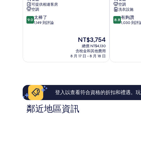
大
斯
可提供相連客房
空調
飯
首
空調
洗衣設施
店
爾
9.0
8.8
太棒了
有夠讚
明
明
9.0
8.8
分，
分，
1,149 則評論
1,030 則評
洞
洞
滿
滿
1
分
分
明
現
NT$3,754
10
10
洞
在
分，
分，
總價 NT$4,130
價
太
有
含稅金和其他費用
格
8 月 17 日 - 8 月 18 日
棒
夠
為
了，
讚，
NT$3,754
1,149
1,030
則
則
評
評
論
論
登入以查看符合資格的折扣和禮遇。玩
鄰近地區資訊