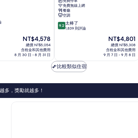
飯
免費停車
情
免費無線上網
店
餐廳
中
空調
區
論
9.2
太棒了
9.2
分，
1,839 則評論
滿
現
現
NT$4,578
NT$4,801
分
在
在
10
總價 NT$5,054
總價 NT$5,308
價
價
含稅金和其他費用
含稅金和其他費用
分，
格
格
8 月 30 日 - 8 月 31 日
9 月 7 日 - 9 月 8 日
太
為
為
棒
NT$4,578
NT$4,801
比較類似住宿
了，
1,839
則
評
論
越多，獎勵就越多！