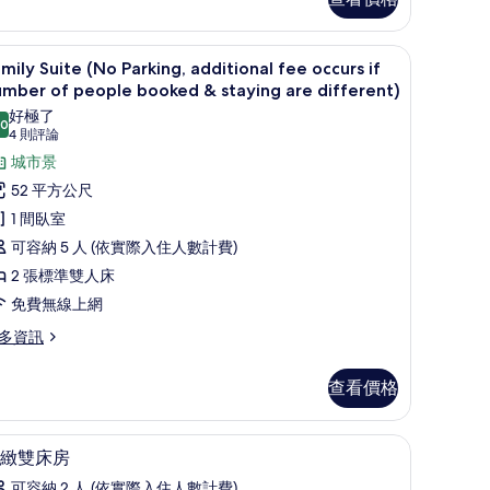
相
片
fferent) | 2 間臥室、高級寢具、羽絨被、舒適加層
onal fee occurs if number of people booked & staying are differen
Family Suite (No Parking, additional fe
顯
NO
14
mily Suite (No Parking, additional fee occurs if
RKING)
示
mber of people booked & staying are different)
amily
好極了
.0
10.0 分，滿分 10 分
(4
uite
4 則評論
則
No
城市景
評
arking,
52 平方公尺
論)
dditional
1 間臥室
ee
可容納 5 人 (依實際入住人數計費)
ccurs
2 張標準雙人床
免費無線上網
umber
f
多資訊
eople
mily
ooked
查看價格
ite
o
rking,
taying
層
2 間臥室、高級寢具、羽絨被、舒適加層
顯
7
ditional
緻雙床房
re
示
e
可容納 2 人 (依實際入住人數計費)