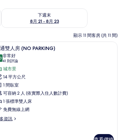
況
查看下週末 (8月 21 - 8月 23) 的供應情況
下週末
8月 21 - 8月 23
顯示 11 間客房 (共 11 間)
ifferent) | 2 間臥室、高級寢具、羽絨被、舒適加層
 間臥室、高級寢具、羽絨被、舒適加層
普通雙人房 (NO PARKING) | 2 間臥室、
顯
11
通雙人房 (NO PARKING)
示
非常好
0
8.0 分，滿分 10 分
普
(41
41 則評論
則
通
城市景
評
雙
14 平方公尺
論)
人
1 間臥室
房
可容納 2 人 (依實際入住人數計費)
NO
1 張標準雙人床
ARKING)
免費無線上網
的
多資訊
所
有
查看價格