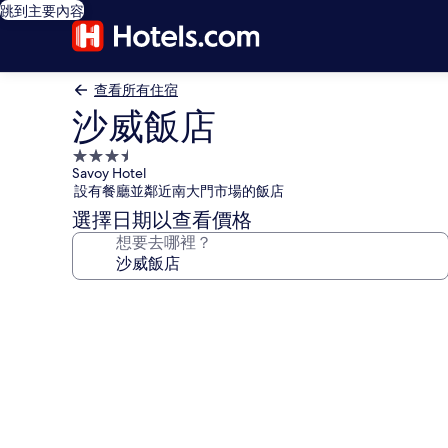
跳到主要內容
查看所有住宿
沙威飯店
3.5
Savoy Hotel
星
設有餐廳並鄰近南大門市場的飯店
級
選擇日期以查看價格
住
想要去哪裡？
宿
沙
威
飯
店
的