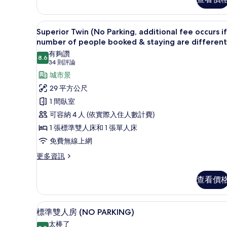
booked
Twin
&
(No
Parking,
staying
Superior Twin (No Parking,
顯
14
additional
Superior Twin (No Parking, additional fee occurs if
are
示
fee
number of people booked & staying are different
different)
occurs
Superior
有夠讚
if
的
8.6
8.6 分，滿分 10 分
(34
Twin
34 則評論
number
所
則
(No
城市景
of
有
評
people
Parking,
29 平方公尺
booked
論)
相
additional
1 間臥室
&
fee
片
staying
可容納 4 人 (依實際入住人數計費)
are
occurs
1 張標準雙人床和 1 張單人床
different)
if
的
免費無線上網
number
詳
更
of
更多資訊
情
多
people
Superior
booked
查看價
Twin
&
(No
Parking,
staying
2 間臥室、高級寢具、羽絨被
顯
14
additional
標準雙人房 (NO PARKING)
are
示
fee
太棒了