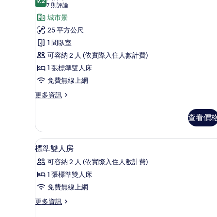
different)
occurs
9.2
9.2 分，滿分 10 分
標
(7
7 則評論
if
的
則
準
城市景
number
所
評
of
雙
25 平方公尺
有
people
論)
人
1 間臥室
booked
相
&
房
可容納 2 人 (依實際入住人數計費)
片
staying
(NO
1 張標準雙人床
are
PARKING)
different)
免費無線上網
的
的
更
更多資訊
詳
所
多
情
標
有
查看價
準
相
雙
人
片
2 間臥室、高級寢具、羽絨被
顯
8
房
標準雙人房
示
(NO
可容納 2 人 (依實際入住人數計費)
PARKING)
標
的
1 張標準雙人床
準
詳
免費無線上網
情
雙
更
更多資訊
人
多