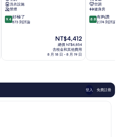
店
喜
洗衣設施
空調
明
普
禁煙
健身房
洞
樂
9.4
8.8
好極了
有夠讚
吉
9.4
8.8
分，
分，
873 則評論
2,174 則評論
首
滿
滿
爾
分
分
明
現
NT$4,412
10
10
洞
在
分，
分，
總價 NT$4,854
中
價
好
有
含稅金和其他費用
區
格
8 月 18 日 - 8 月 19 日
8
極
夠
為
了，
讚，
NT$4,412
873
2,174
則
則
評
評
論
論
登入
免費註冊