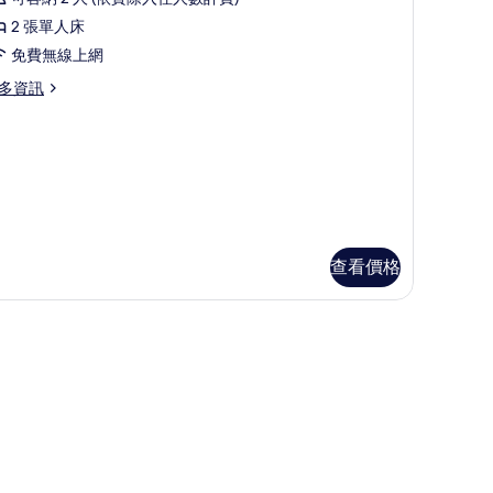
ifferent)
curs
精
的
2 張單人床
緻
umber
所
免費無線上網
雙
有
ople
多資訊
床
oked
相
房
片
aying
的
e
fferent)
所
有
相
查看價格
片
nal fee occurs if number of people booked & staying are different)