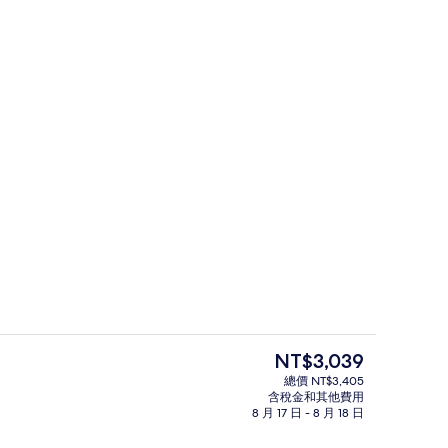
住宿設施服務
目
NT$3,039
前
總價 NT$3,405
的
含稅金和其他費用
餐廳
價
8 月 17 日 - 8 月 18 日
格
是