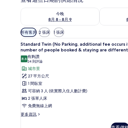
查看今晚 (8月 8 - 8月 9) 的供應情況
查看明天 (8月 
今晚
8月 8 - 8月 9
可
所有客房
2 張床
1 張床
用
Standard Twin (No Parking,
顯
的
15
Standard Twin (No Parking, additional fee occurs i
示
客
number of people booked & staying are different
房
Standard
有夠讚
8.6
8.6 分，滿分 10 分
篩
(24
Twin
24 則評論
則
選
(No
城市景
評
條
Parking,
27 平方公尺
論)
件
additional
1 間臥室
fee
可容納 3 人 (依實際入住人數計費)
occurs
2 張單人床
if
免費無線上網
number
更
of
更多資訊
多
people
Standard
查看價