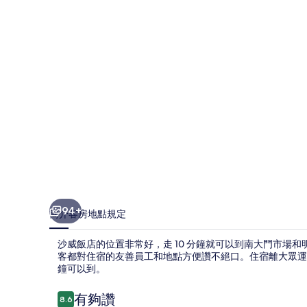
相
片
集
94+
簡介
客房
地點
規定
沙威飯店的位置非常好，走 10 分鐘就可以到南大門市場和
客都對住宿的友善員工和地點方便讚不絕口。住宿離大眾運
鐘可以到。
評
有夠讚
8.6
8.6 分，滿分 10 分，