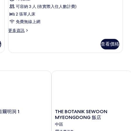
fee
可容納 3 人 (依實際入住人數計費)
occurs
2 張單人床
if
免費無線上網
number
更
of
更多資訊
多
people
Deluxe
格
booked
查看價格
Twin
&
(No
Parking,
staying
additional
are
fee
different)
occurs
明洞 1
THE BOTANIK SEWOON MYEONG
if
的
number
所
of
有
people
booked
相
&
片
staying
THE
爾明洞 1
THE BOTANIK SEWOON
are
BOTANIK
MYEONGDONG 飯店
different)
SEWOON
中區
的
MYEONGDONG
詳