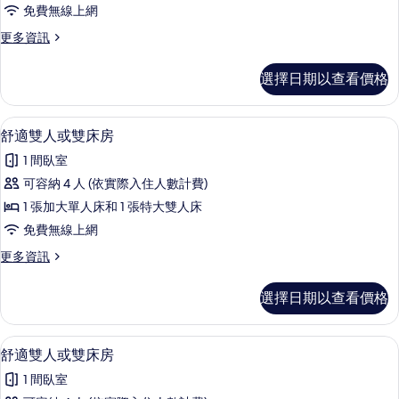
雙
情
片
免費無線上網
人
更
更多資訊
或
多
雙
經
選擇日期以查看價格
典
床
雙
房
人
1 間臥室、免費無線上網、床單
顯
23
或
舒適雙人或雙床房
的
示
雙
所
1 間臥室
床
舒
房
有
可容納 4 人 (依實際入住人數計費)
適
的
相
1 張加大單人床和 1 張特大雙人床
詳
雙
情
片
免費無線上網
人
更
更多資訊
或
多
雙
舒
選擇日期以查看價格
適
床
雙
房
人
1 間臥室、免費無線上網、床單
顯
23
或
舒適雙人或雙床房
的
示
雙
所
1 間臥室
床
舒