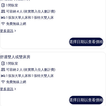
示
雙
所
1 間臥室
床
舒
房
有
可容納 4 人 (依實際入住人數計費)
適
的
相
1 張加大單人床和 1 張特大雙人床
詳
雙
情
片
免費無線上網
人
更
更多資訊
或
多
雙
舒
選擇日期以查看價格
適
床
雙
房
人
1 間臥室、免費無線上網、床單
顯
23
或
舒適雙人或雙床房
的
示
雙
所
1 間臥室
床
舒
房
有
可容納 2 人 (依實際入住人數計費)
適
的
相
1 張加大單人床和 1 張特大雙人床
詳
雙
情
片
免費無線上網
人
更
更多資訊
或
多
雙
舒
選擇日期以查看價格
適
床
雙