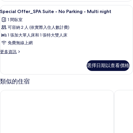
房
人
1 間臥室、免費無線上網、床單
顯
23
或
Special Offer_SPA Suite - No Parking - Multi night
的
示
雙
所
1 間臥室
床
Special
房
有
可容納 2 人 (依實際入住人數計費)
Offer_SPA
的
相
1 張加大單人床和 1 張特大雙人床
Suite
詳
情
片
免費無線上網
-
No
更
更多資訊
多
Parking
Special
-
選擇日期以查看價格
Offer_SPA
Multi
Suite
night
-
類似的住宿
No
的
Parking
所
Stay In 飯店
31 頁飯
-
Multi
有
night
相
的
片
詳
情