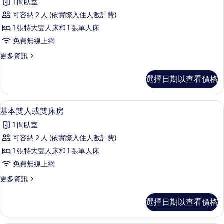
所
1 間臥室
床
基
房
有
可容納 2 人 (依實際入住人數計費)
本
的
相
1 張特大雙人床和 1 張單人床
詳
雙
情
片
免費無線上網
人
更
更多資訊
或
多
雙
基
選擇日期以查看價格
本
床
雙
房
人
1 間臥室、免費無線上網、床單
顯
12
或
基本雙人或雙床房
的
示
雙
所
1 間臥室
床
基
房
有
可容納 2 人 (依實際入住人數計費)
本
的
相
1 張特大雙人床和 1 張單人床
詳
雙
情
片
免費無線上網
人
更
更多資訊
或
多
雙
基
選擇日期以查看價格
本
床
雙
房
人