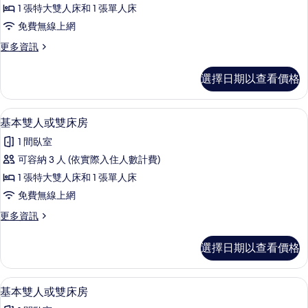
本
的
相
1 張特大雙人床和 1 張單人床
詳
雙
情
片
免費無線上網
人
更
更多資訊
或
多
雙
基
選擇日期以查看價格
本
床
雙
房
人
1 間臥室、免費無線上網、床單
顯
12
或
基本雙人或雙床房
的
示
雙
所
1 間臥室
床
基
房
有
可容納 3 人 (依實際入住人數計費)
本
的
相
1 張特大雙人床和 1 張單人床
詳
雙
情
片
免費無線上網
人
更
更多資訊
或
多
雙
基
選擇日期以查看價格
本
床
雙
房
人
1 間臥室、免費無線上網、床單
顯
12
或
基本雙人或雙床房
的
示
雙