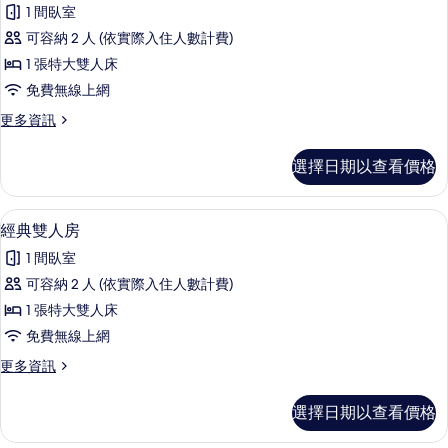
示
片
1 間臥室
詳
Standard
情
可容納 2 人 (依實際入住人數計費)
-
1 張特大雙人床
No
免費無線上網
Parking-
Long
更
更多資訊
多
Stay
Standard
Only
選擇日期以查看價格
-
的
No
Parking-
所
1 間臥室、免費無線上網、床單
顯
7
Long
經典雙人房
有
示
Stay
1 間臥室
相
Only
經
的
可容納 2 人 (依實際入住人數計費)
片
典
詳
1 張特大雙人床
情
雙
免費無線上網
人
更
更多資訊
房
多
的
經
選擇日期以查看價格
典
所
雙