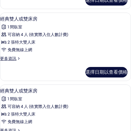
選擇日期以查看價格
典
床
雙
房
人
1 間臥室、免費無線上網、床單
顯
14
或
經典雙人或雙床房
的
示
雙
所
1 間臥室
床
經
房
有
可容納 4 人 (依實際入住人數計費)
典
的
相
2 張特大雙人床
詳
雙
情
片
免費無線上網
人
更
更多資訊
或
多
雙
經
選擇日期以查看價格
典
床
雙
房
人
1 間臥室、免費無線上網、床單
顯
14
或
經典雙人或雙床房
的
示
雙
所
1 間臥室
床
經
房
有
可容納 4 人 (依實際入住人數計費)
典
的
相
2 張特大雙人床
詳
雙
情
片
免費無線上網
人
更
更多資訊