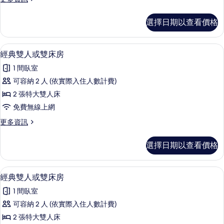
或
多
雙
經
選擇日期以查看價格
典
床
雙
房
人
1 間臥室、免費無線上網、床單
顯
14
或
經典雙人或雙床房
的
示
雙
所
1 間臥室
床
經
房
有
可容納 2 人 (依實際入住人數計費)
典
的
相
2 張特大雙人床
詳
雙
情
片
免費無線上網
人
更
更多資訊
或
多
雙
經
選擇日期以查看價格
典
床
雙
房
人
1 間臥室、免費無線上網、床單
顯
14
或
經典雙人或雙床房
的
示
雙
所
1 間臥室
床
經
房
有
可容納 2 人 (依實際入住人數計費)
典
的
相
2 張特大雙人床
詳