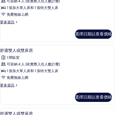
房
有
可容納 4 人 (依實際入住人數計費)
適
的
相
1 張加大單人床和 1 張特大雙人床
詳
雙
情
片
免費無線上網
人
更
更多資訊
或
多
雙
舒
選擇日期以查看價格
適
床
雙
房
人
1 間臥室、免費無線上網、床單
顯
23
或
舒適雙人或雙床房
的
示
雙
所
1 間臥室
床
舒
房
有
可容納 4 人 (依實際入住人數計費)
適
的
相
1 張加大單人床和 1 張特大雙人床
詳
雙
情
片
免費無線上網
人
更
更多資訊
或
多
雙
舒
選擇日期以查看價格
適
床
雙
房
人
1 間臥室、免費無線上網、床單
顯
23
或
舒適雙人或雙床房
的