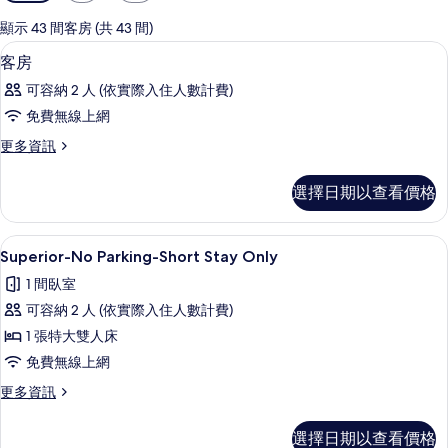
用
的
顯示 43 間客房 (共 43 間)
客
1 間臥室、免費無線上網、床單
顯
5
客房
房
示
篩
可容納 2 人 (依實際入住人數計費)
客
選
免費無線上網
房
條
更
更多資訊
的
件
多
所
客
選擇日期以查看價格
房
有
的
相
詳
1 間臥室、免費無線上網、床單
顯
11
情
Superior-No Parking-Short Stay Only
片
示
1 間臥室
Superior-
可容納 2 人 (依實際入住人數計費)
No
1 張特大雙人床
Parking-
免費無線上網
Short
Stay
更
更多資訊
多
Only
Superior-
的
選擇日期以查看價格
No