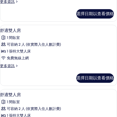
更
更多資訊
房
多
的
舒
選擇日期以查看價格
適
所
雙
有
人
1 間臥室、免費無線上網、床單
顯
9
房
舒適雙人房
相
示
的
片
1 間臥室
詳
舒
情
可容納 2 人 (依實際入住人數計費)
適
1 張特大雙人床
雙
免費無線上網
人
更
更多資訊
房
多
的
舒
選擇日期以查看價格
適
所
雙
有
人
1 間臥室、免費無線上網、床單
顯
9
房
舒適雙人房
相
示
的
片
1 間臥室
詳
舒
情
可容納 2 人 (依實際入住人數計費)
適
1 張特大雙人床