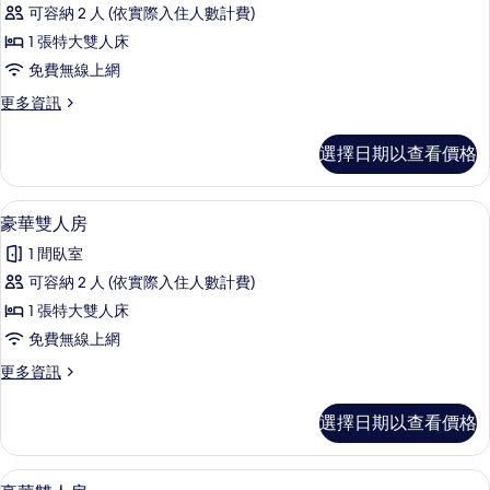
舒
情
可容納 2 人 (依實際入住人數計費)
適
1 張特大雙人床
雙
免費無線上網
人
更
更多資訊
房
多
的
舒
選擇日期以查看價格
適
所
雙
有
人
1 間臥室、免費無線上網、床單
顯
10
房
豪華雙人房
相
示
的
片
1 間臥室
詳
豪
情
可容納 2 人 (依實際入住人數計費)
華
1 張特大雙人床
雙
免費無線上網
人
更
更多資訊
房
多
的
豪
選擇日期以查看價格
華
所
雙
有
人
1 間臥室、免費無線上網、床單
顯
10
房