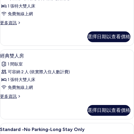
No
1 張特大雙人床
Parking-
免費無線上網
Short
Stay
更
更多資訊
多
Only
Standard-
的
選擇日期以查看價格
No
所
Parking-
Short
有
1 間臥室、免費無線上網、床單
顯
7
Stay
經典雙人房
相
示
Only
1 間臥室
的
片
經
詳
可容納 2 人 (依實際入住人數計費)
典
情
1 張特大雙人床
雙
免費無線上網
人
更
更多資訊
房
多
的
經
選擇日期以查看價格
典
所
雙
有
人
1 間臥室、免費無線上網、床單
顯
7
房
Standard -No Parking-Long Stay Only
相
的