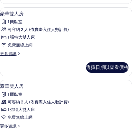
雙
有
人
1 間臥室、免費無線上網、床單
顯
10
房
豪華雙人房
相
示
的
片
1 間臥室
詳
豪
情
可容納 2 人 (依實際入住人數計費)
華
1 張特大雙人床
雙
免費無線上網
人
更
更多資訊
房
多
的
豪
選擇日期以查看價格
華
所
雙
有
人
1 間臥室、免費無線上網、床單
顯
10
房
豪華雙人房
相
示
的
片
1 間臥室
詳
豪
情
可容納 2 人 (依實際入住人數計費)
華
1 張特大雙人床
雙
免費無線上網
人
更
更多資訊
房
多