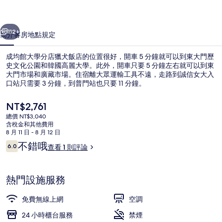
店
一個
下一個
獵
112+
簡介
客房
地點
規定
犬
成均館大學分店獵犬飯店的位置很好，開車 5 分鐘就可以到東大門歷
飯
史文化公園和韓國高麗大學。此外，開車只要 5 分鐘左右就可以到東
大門市場和廣藏市場。住宿離大眾運輸工具不遠，走路到誠信女大入
店
口站只需要 3 分鐘，到普門站也只要 11 分鐘。
的
目
NT$2,761
相
前
總價 NT$3,040
的
片
含稅金和其他費用
價
8 月 11 日 - 8 月 12 日
露台/庭院
集
格
評
不錯哦
6.0
查看 1 則評論
是
6.0 分，滿分 10 分，
論
NT$2,761
熱門設施服務
免費無線上網
空調
24 小時櫃台服務
禁煙