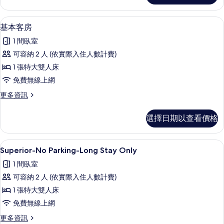
所
Parking-
Short
有
1 間臥室、免費無線上網、床單
顯
11
Stay
基本客房
相
示
Only
1 間臥室
的
片
基
詳
可容納 2 人 (依實際入住人數計費)
本
情
1 張特大雙人床
客
免費無線上網
房
更
更多資訊
的
多
所
基
選擇日期以查看價格
本
有
客
相
房
1 間臥室、免費無線上網、床單
顯
11
的
Superior-No Parking-Long Stay Only
片
示
詳
1 間臥室
情
Superior-
可容納 2 人 (依實際入住人數計費)
No
1 張特大雙人床
Parking-
免費無線上網
Long
Stay
更
更多資訊