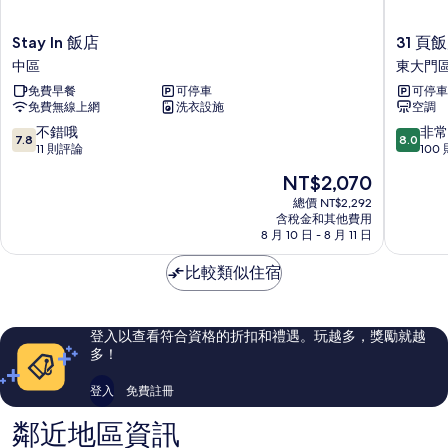
Stay
31
Stay In 飯店
31 頁
In
頁
中區
東大門
飯
飯
免費早餐
可停車
可停車
店
店
免費無線上網
洗衣設施
空調
中
東
區
大
7.8
8.0
不錯哦
非常
7.8
8.0
門
分，
分，
11 則評論
100
區
滿
滿
現
NT$2,070
分
分
在
10
10
總價 NT$2,292
價
含稅金和其他費用
分，
分，
格
8 月 10 日 - 8 月 11 日
不
非
為
錯
常
NT$2,070
比較類似住宿
哦，
好，
11
100
則
則
評
評
登入以查看符合資格的折扣和禮遇。玩越多，獎勵就越
論
論
多！
登入
免費註冊
鄰近地區資訊