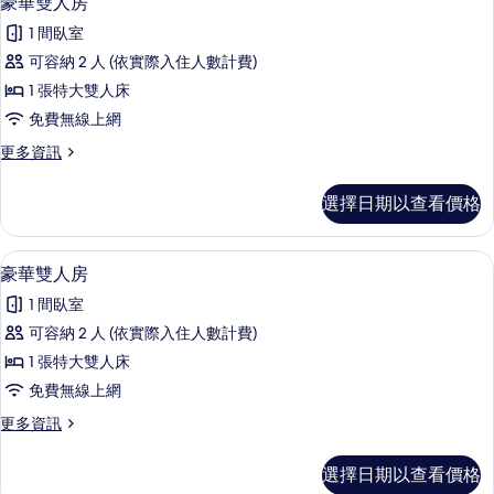
豪華雙人房
相
示
的
片
1 間臥室
詳
豪
情
可容納 2 人 (依實際入住人數計費)
華
1 張特大雙人床
雙
免費無線上網
人
更
更多資訊
房
多
的
豪
選擇日期以查看價格
華
所
雙
有
人
1 間臥室、免費無線上網、床單
顯
10
房
豪華雙人房
相
示
的
片
1 間臥室
詳
豪
情
可容納 2 人 (依實際入住人數計費)
華
1 張特大雙人床
雙
免費無線上網
人
更
更多資訊
房
多
的
豪
選擇日期以查看價格
華
所