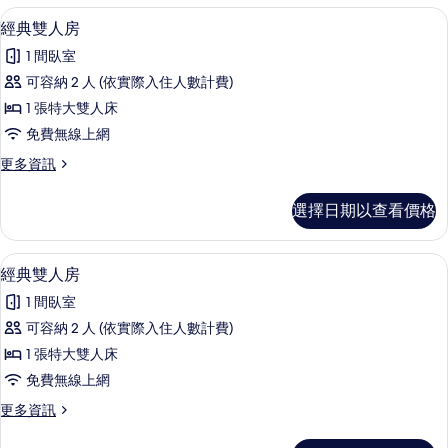
有
人
1 間臥室、免費無線上網、床單
顯
7
房
經典雙人房
相
示
的
片
1 間臥室
詳
經
情
可容納 2 人 (依實際入住人數計費)
典
1 張特大雙人床
雙
免費無線上網
人
更
更多資訊
房
多
的
經
選擇日期以查看價格
典
所
雙
有
人
1 間臥室、免費無線上網、床單
顯
7
房
經典雙人房
相
示
的
片
1 間臥室
詳
經
情
可容納 2 人 (依實際入住人數計費)
典
1 張特大雙人床
雙
免費無線上網
人
更
更多資訊
房
多
的
經