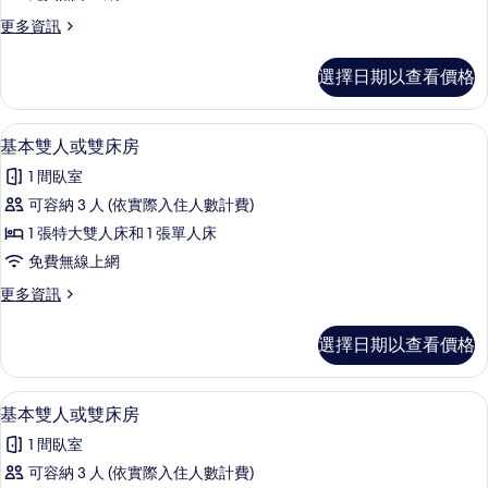
人
更
更多資訊
或
多
雙
基
選擇日期以查看價格
本
床
雙
房
人
1 間臥室、免費無線上網、床單
顯
12
或
基本雙人或雙床房
的
示
雙
所
1 間臥室
床
基
房
有
可容納 3 人 (依實際入住人數計費)
本
的
相
1 張特大雙人床和 1 張單人床
詳
雙
情
片
免費無線上網
人
更
更多資訊
或
多
雙
基
選擇日期以查看價格
本
床
雙
房
人
1 間臥室、免費無線上網、床單
顯
12
或
基本雙人或雙床房
的
示
雙
所
1 間臥室
床
基
房
有
可容納 3 人 (依實際入住人數計費)