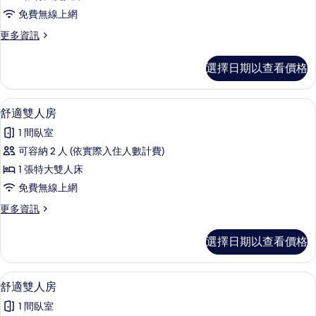
雙
免費無線上網
人
更
更多資訊
房
多
的
舒
選擇日期以查看價格
適
所
雙
有
人
1 間臥室、免費無線上網、床單
顯
9
房
舒適雙人房
相
示
的
片
1 間臥室
詳
舒
情
可容納 2 人 (依實際入住人數計費)
適
1 張特大雙人床
雙
免費無線上網
人
更
更多資訊
房
多
的
舒
選擇日期以查看價格
適
所
雙
有
人
1 間臥室、免費無線上網、床單
顯
9
房
舒適雙人房
相
示
的
片
1 間臥室
詳