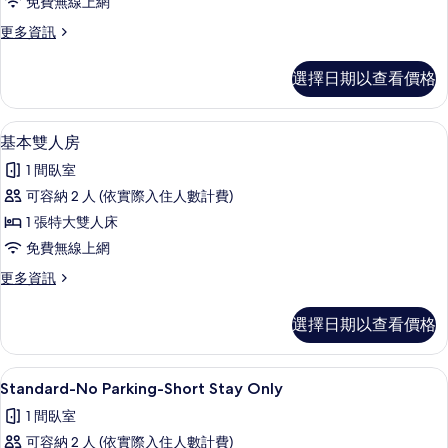
免費無線上網
人
更
更多資訊
房
多
的
基
選擇日期以查看價格
本
所
雙
有
人
1 間臥室、免費無線上網、床單
顯
11
房
基本雙人房
相
示
的
片
1 間臥室
詳
基
情
可容納 2 人 (依實際入住人數計費)
本
1 張特大雙人床
雙
免費無線上網
人
更
更多資訊
房
多
的
基
選擇日期以查看價格
本
所
雙
有
人
1 間臥室、免費無線上網、床單
顯
7
房
Standard-No Parking-Short Stay Only
相
示
的
片
1 間臥室
詳
Standard-
情
可容納 2 人 (依實際入住人數計費)