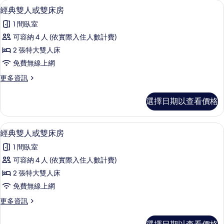
1 間臥室、免費無線上網、床單
顯
14
或
經典雙人或雙床房
的
示
雙
所
1 間臥室
床
經
房
有
可容納 4 人 (依實際入住人數計費)
典
的
相
2 張特大雙人床
詳
雙
情
片
免費無線上網
人
更
更多資訊
或
多
雙
經
選擇日期以查看價格
典
床
雙
房
人
1 間臥室、免費無線上網、床單
顯
14
或
經典雙人或雙床房
的
示
雙
所
1 間臥室
床
經
房
有
可容納 4 人 (依實際入住人數計費)
典
的
相
2 張特大雙人床
詳
雙
情
片
免費無線上網
人
更
更多資訊
或
多
雙
經