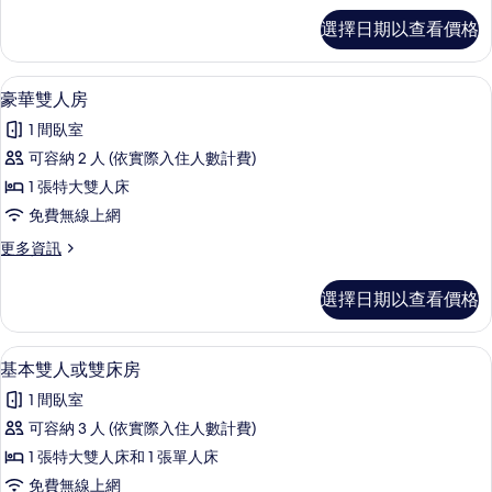
的
豪
選擇日期以查看價格
華
所
雙
有
人
1 間臥室、免費無線上網、床單
顯
10
房
豪華雙人房
相
示
的
片
1 間臥室
詳
豪
情
可容納 2 人 (依實際入住人數計費)
華
1 張特大雙人床
雙
免費無線上網
人
更
更多資訊
房
多
的
豪
選擇日期以查看價格
華
所
雙
有
人
1 間臥室、免費無線上網、床單
顯
12
房
基本雙人或雙床房
相
示
的
片
1 間臥室
詳
基
情
可容納 3 人 (依實際入住人數計費)
本
1 張特大雙人床和 1 張單人床
雙
免費無線上網