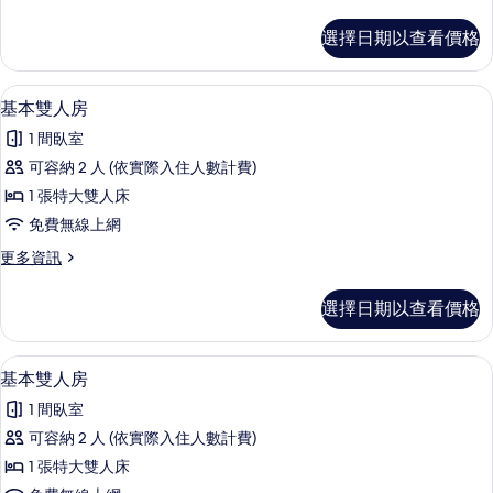
多
Only
Superior-
的
選擇日期以查看價格
No
所
Parking-
Long
有
1 間臥室、免費無線上網、床單
顯
11
Stay
基本雙人房
相
示
Only
1 間臥室
的
片
基
詳
可容納 2 人 (依實際入住人數計費)
本
情
1 張特大雙人床
雙
免費無線上網
人
更
更多資訊
房
多
的
基
選擇日期以查看價格
本
所
雙
有
人
1 間臥室、免費無線上網、床單
顯
11
房
基本雙人房
相
示
的
片
1 間臥室
詳
基
情
可容納 2 人 (依實際入住人數計費)
本
1 張特大雙人床
雙