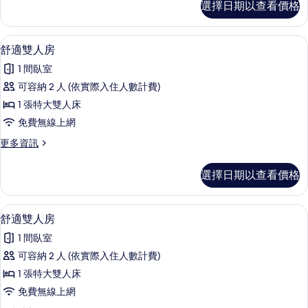
選擇日期以查看價格
典
所
雙
有
人
1 間臥室、免費無線上網、床單
顯
9
房
舒適雙人房
相
示
的
片
1 間臥室
詳
舒
情
可容納 2 人 (依實際入住人數計費)
適
1 張特大雙人床
雙
免費無線上網
人
更
更多資訊
房
多
的
舒
選擇日期以查看價格
適
所
雙
有
人
1 間臥室、免費無線上網、床單
顯
9
房
舒適雙人房
相
示
的
片
1 間臥室
詳
舒
情
可容納 2 人 (依實際入住人數計費)
適
1 張特大雙人床
雙
免費無線上網
人