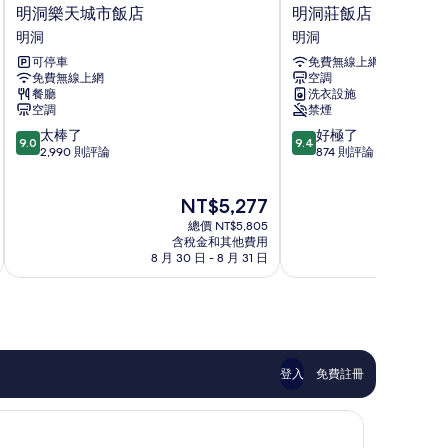
明
明
明洞樂天城市飯店
明洞莊飯店
相
洞
洞
明洞
明洞
片
樂
莊
可停車
免費無線上網
天
飯
免費無線上網
空調
城
店
餐廳
洗衣設施
市
明
空調
禁煙
飯
洞
9.0
9.4
太棒了
好極了
店
9.0
9.4
分，
分，
2,990 則評論
874 則評論
明
滿
滿
洞
分
分
現
NT$5,277
10
10
在
分，
分，
總價 NT$5,805
價
太
好
含稅金和其他費用
格
8 月 30 日 - 8 月 31 日
8 
棒
極
為
了，
了，
NT$5,277
2,990
874
則
則
評
評
論
論
登入
免費註冊