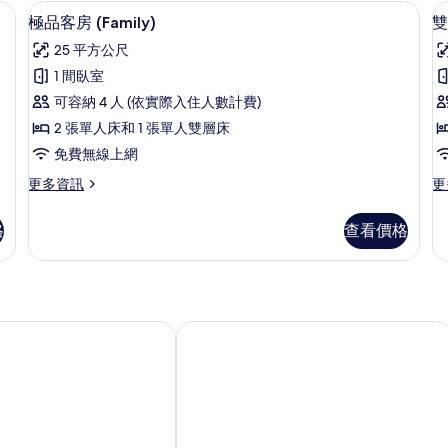
相
人
房
險箱、書桌
極品客房 (Family) | 高級寢具、迷
顯
6
房
(D
極品客房 (Family)
雙
片
示
的
的
25 平方公尺
詳
詳
極
情
情
1 間臥室
品
可容納 4 人 (依實際入住人數計費)
客
房
2 張單人床和 1 張單人雙層床
1
房
免費無線上網
(Family)
更
更
更多資訊
更
的
多
多
所
極
雙
格
查看價格
品
人
有
客
房,
相
房
1
(Family)
張
片
的
標
(
詳
準
總統飯店
R
情
雙
人
P
床
(W
R
PK