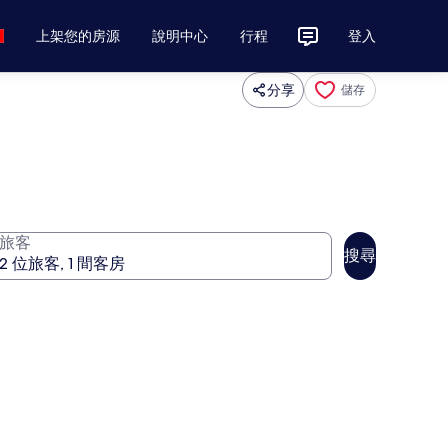
上架您的房源
說明中心
行程
登入
分享
儲存
旅客
搜尋