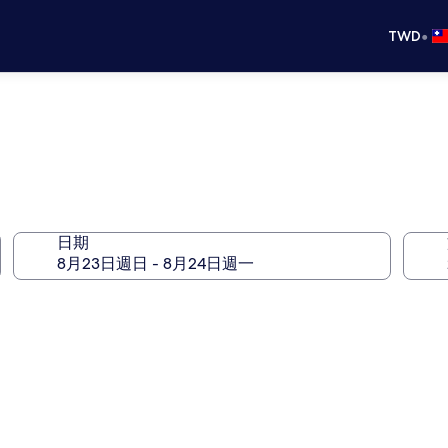
•
TWD
日期