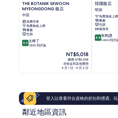
THE
韓
THE BOTANIK SEWOON
韓國飯店
BOTANIK
國
MYEONGDONG 飯店
明洞
SEWOON
飯
中區
免費無線上網
MYEONGDONG
店
餐廳
飯
免費停車
明
空調
免費無線上網
店
洞
健身房
餐廳
中
空調
8.8
有夠讚
區
8.8
分，
1,404 則評
9.2
太棒了
9.2
滿
分，
1,842 則評論
分
滿
現
NT$5,018
10
分
在
分，
10
總價 NT$5,548
價
有
含稅金和其他費用
分，
格
9 月 1 日 - 9 月 2 日
夠
太
為
讚，
棒
NT$5,018
1,404
了，
則
1,842
評
則
論
評
論
登入以查看符合資格的折扣和禮遇。玩
鄰近地區資訊