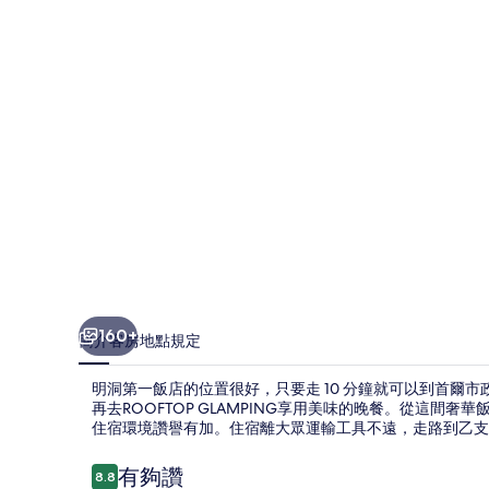
店
的
相
片
集
160+
簡介
客房
地點
規定
明洞第一飯店的位置很好，只要走 10 分鐘就可以到首爾市
再去ROOFTOP GLAMPING享用美味的晚餐。從這間
住宿環境讚譽有加。住宿離大眾運輸工具不遠，走路到乙支路入
評
有夠讚
8.8
8.8 分，滿分 10 分，