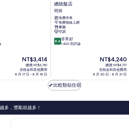
的
總
總統飯店
詳
統
明洞
情
飯
免費停車
店
免費無線上網
明
餐廳
洞
空調
8.4
非常好
8.4
分，
論
1,420 則評論
滿
分
現
現
NT$3,414
NT$4,240
10
在
在
分，
總價 NT$3,781
總價 NT$4,717
價
價
非
含稅金和其他費用
含稅金和其他費用
格
格
8 月 17 日 - 8 月 18 日
8 月 30 日 - 8 月 31 日
常
為
為
好，
NT$3,414
NT$4,240
比較類似住宿
1,420
則
評
論
越多，獎勵就越多！