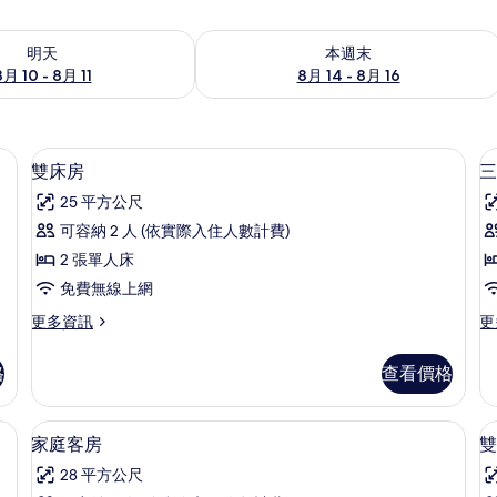
0 - 8月 11) 的供應情況
查看本週末 (8月 14 - 8月 16) 的供應情
明天
本週末
8月 10 - 8月 11
8月 14 - 8月 16
險箱、書桌
高級寢具、迷你吧、客房內保險箱、書
顯
5
雙床房
三
示
25 平方公尺
雙
可容納 2 人 (依實際入住人數計費)
床
2 張單人床
房
免費無線上網
(
的
更
更
更多資訊
更
B
所
多
多
有
雙
三
格
查看價格
床
人
相
房
房
片
的
(w
吧、客房內保險箱、書桌
家庭客房 | 高級寢具、迷你吧、客房內
顯
10
詳
Ba
家庭客房
雙
示
情
的
28 平方公尺
詳
家