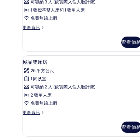
可容納 3 人 (依實際入住人數計費)
華
1 張標準雙人床和 1 張單人床
雙
免費無線上網
床
更
更多資訊
房
多
的
豪
查看價
華
所
雙
有
床
極品雙床房 | 高級寢具、迷你
顯
3
房
極品雙床房
相
示
的
片
25 平方公尺
詳
極
情
1 間臥室
品
可容納 2 人 (依實際入住人數計費)
雙
2 張單人床
床
免費無線上網
房
更
更多資訊
的
多
所
極
查看價
品
有
雙