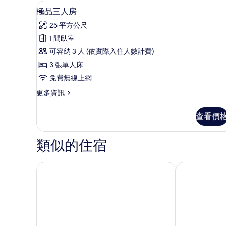
相
床
高級寢具、迷你吧、客房內保
顯
3
房
極品三人房
片
示
的
25 平方公尺
詳
極
情
1 間臥室
品
可容納 3 人 (依實際入住人數計費)
三
3 張單人床
人
免費無線上網
房
更
更多資訊
的
多
所
極
查看價
品
有
三
相
人
類似的住宿
房
片
的
詳
THE BOTANIK SEWOON MYEONGDONG 飯店
韓國飯店
情