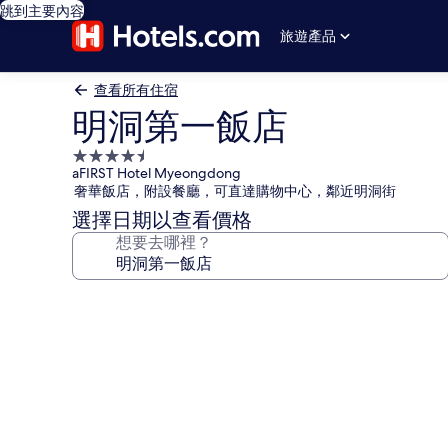
跳到主要內容
旅遊產品
查看所有住宿
明洞第一飯店
4.5
aFIRST Hotel Myeongdong
星
奢華飯店，附設餐廳，可直達購物中心，鄰近明洞街
級
選擇日期以查看價格
住
想要去哪裡？
宿
明
洞
第
一
飯