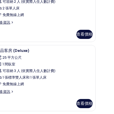
可容納 2 人 (依實際入住人數計費)
床
2 張單人床
房
免費無線上網
Providing
多資訊
-
irts)
查看價格
的
所
roviding
桌
極品客房 (Deluxe) | 高級寢具、迷你吧、客
顯
有
3
品客房 (Deluxe)
示
irts)
相
25 平方公尺
極
片
1 間臥室
品
可容納 3 人 (依實際入住人數計費)
客
1 張標準雙人床和 1 張單人床
房
免費無線上網
Deluxe)
多資訊
的
所
查看價格
有
相