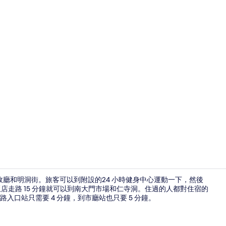
大廳
政廳和明洞街。旅客可以到附設的24 小時健身中心運動一下，然後
奢華飯店走路 15 分鐘就可以到南大門市場和仁寺洞。住過的人都對住宿的
口站只需要 4 分鐘，到市廳站也只要 5 分鐘。
三人房 (wi