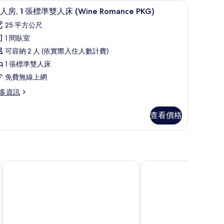
你吧、客房內保險箱、書桌
高級寢具、迷你吧、客房內保險箱、書桌
顯
7
eluxe)
片
人房, 1 張標準雙人床 (Wine Romance PKG)
示
25 平方公尺
雙
1 間臥室
人
可容納 2 人 (依實際入住人數計費)
,
1 張標準雙人床
免費無線上網
張
多資訊
標
準
查看價格
雙
人
床
Wine
明洞樂天城市飯店
明洞莊飯店
omance
KG)
的
ine
所
omance
G)
有