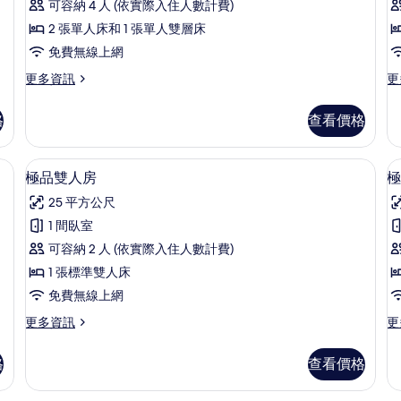
情
可容納 4 人 (依實際入住人數計費)
庭
2 張單人床和 1 張單人雙層床
客
免費無線上網
(
房
更
更
更多資訊
更
T
的
多
多
sh
所
家
雙
格
查看價格
庭
床
有
客
房
相
房
(P
吧、客房內保險箱、書桌
高級寢具、迷你吧、客房內保險箱、書
顯
5
的
T-
極品雙人房
極
片
示
詳
sh
25 平方公尺
情
的
極
詳
1 間臥室
品
情
可容納 2 人 (依實際入住人數計費)
雙
1 張標準雙人床
人
免費無線上網
(
房
更
更
更多資訊
更
的
多
多
所
極
極
格
查看價格
品
品
有
雙
客