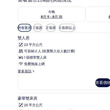
查看今晚 (8月 9 - 8月 10) 的供應情況
查看明天 (8月 1
今晚
8月 9 - 8月 10
可
所有客房
1 張床
2 張床
3 張床以上
用
高級寢具、迷你吧、客房內保
顯
的
11
雙人房
示
客
23 平方公尺
房
雙
可容納 2 人 (依實際入住人數計費)
篩
人
1 張標準雙人床
選
房
條
免費無線上網
的
件
更
更多資訊
所
多
有
雙
查看價
人
相
房
片
的
豪華雙床房 | 高級寢具、迷你
顯
5
詳
豪華雙床房
示
情
25 平方公尺
豪