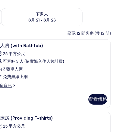
況
查看下週末 (8月 21 - 8月 23) 的供應情況
下週末
8月 21 - 8月 23
顯示 12 間客房 (共 12 間)
桌
三人房 (with Bathtub) | 高級寢具、迷你
顯
8
人房 (with Bathtub)
示
26 平方公尺
三
可容納 3 人 (依實際入住人數計費)
人
3 張單人床
房
免費無線上網
with
多資訊
athtub)
的
查看價格
所
有
ith
保險箱、書桌
雙床房 (Providing T-shirts) | 高級寢
顯
相
5
thtub)
床房 (Providing T-shirts)
示
片
25 平方公尺
雙