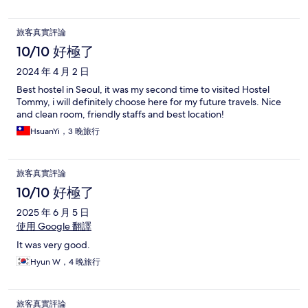
旅客真實評論
10/10 好極了
2024 年 4 月 2 日
Best hostel in Seoul, it was my second time to visited Hostel
Tommy, i will definitely choose here for my future travels. Nice
and clean room, friendly staffs and best location!
HsuanYi，3 晚旅行
旅客真實評論
10/10 好極了
2025 年 6 月 5 日
使用 Google 翻譯
It was very good.
Hyun W，4 晚旅行
旅客真實評論