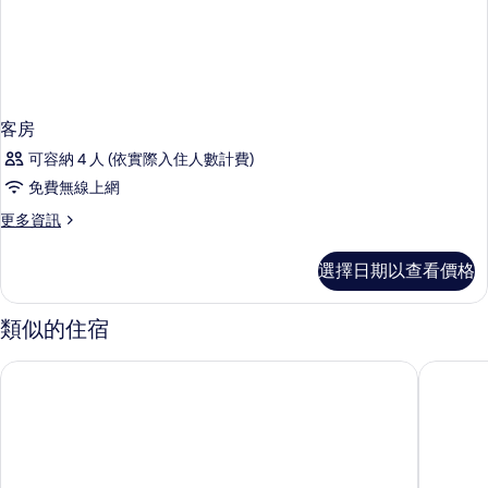
客房
可容納 4 人 (依實際入住人數計費)
免費無線上網
更
更多資訊
多
客
選擇日期以查看價格
房
的
詳
類似的住宿
情
邦德青年旅舍
鍾路4rest