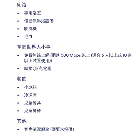
衛浴
專用浴室
僅提供淋浴設備
吹風機
毛巾
掌握世界大小事
免費無線上網 (網速 500 Mbps 以上 (適合 6 人以上或 10 台
以上裝置使用))
轉接頭/充電器
餐飲
小冰箱
冷凍庫
兒童餐具
兒童餐椅
其他
客房清潔服務 (應要求提供)