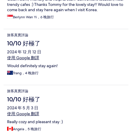
trendy cafes :) Thanks Tommy for the lovely stay!! Would love to
come back and stay here again when I visit Korea.
Berlynn Wan Yi，6 晚旅行
旅客真實評論
10/10 好極了
2024 年 12 月 12 日
使用 Google 翻譯
Would definitely stay again!
Trang，4 晚旅行
旅客真實評論
10/10 好極了
2024 年 5 月 3 日
使用 Google 翻譯
Really cozy and pleasant stay :)
Angela，5 晚旅行