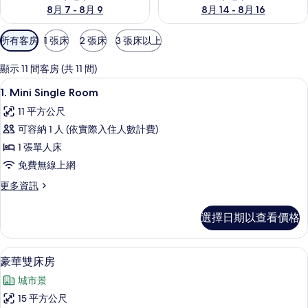
8月 7 - 8月 9
8月 14 - 8月 16
可
所有客房
1 張床
2 張床
3 張床以上
用
的
顯示 11 間客房 (共 11 間)
客
小冰箱、微波爐、兒童餐椅、冷凍庫
顯
13
1. Mini Single Room
房
示
篩
11 平方公尺
1.
選
可容納 1 人 (依實際入住人數計費)
Mini
條
1 張單人床
Single
件
免費無線上網
Room
的
更
更多資訊
多
所
1.
選擇日期以查看價格
有
Mini
Single
相
Room
小冰箱、微波爐、兒童餐椅、冷凍庫
顯
片
11
的
豪華雙床房
示
詳
城市景
情
豪
15 平方公尺