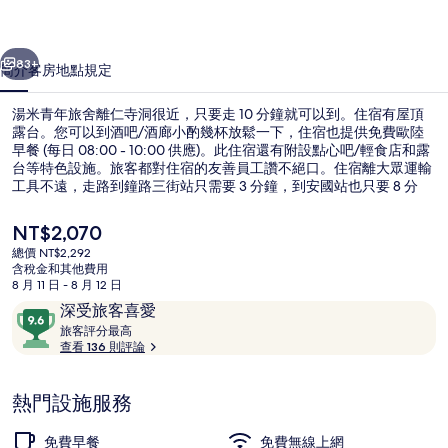
的
一個
下一個
相
83+
簡介
客房
地點
規定
片
湯米青年旅舍離仁寺洞很近，只要走 10 分鐘就可以到。住宿有屋頂
集
露台。您可以到酒吧/酒廊小酌幾杯放鬆一下，住宿也提供免費歐陸
早餐 (每日 08:00 - 10:00 供應)。此住宿還有附設點心吧/輕食店和露
台等特色設施。旅客都對住宿的友善員工讚不絕口。住宿離大眾運輸
工具不遠，走路到鐘路三街站只需要 3 分鐘，到安國站也只要 8 分
鐘。
目
NT$2,070
前
總價 NT$2,292
的
含稅金和其他費用
1. Mini Single Room | 街景
價
8 月 11 日 - 8 月 12 日
格
評
9.6
深受旅客喜愛
是
論
旅
分，
旅客評分最高
NT$2,070
客
查看 136 則評論
滿
評
分
分
10，
熱門設施服務
最
深
高
受
免費早餐
免費無線上網