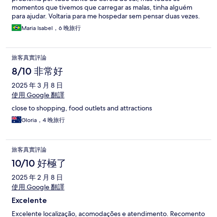
momentos que tivemos que carregar as malas, tinha alguém
para ajudar. Voltaria para me hospedar sem pensar duas vezes.
Maria Isabel，6 晚旅行
旅客真實評論
8/10 非常好
2025 年 3 月 8 日
使用 Google 翻譯
close to shopping, food outlets and attractions
Gloria，4 晚旅行
旅客真實評論
10/10 好極了
2025 年 2 月 8 日
使用 Google 翻譯
Excelente
Excelente localização, acomodações e atendimento. Recomento