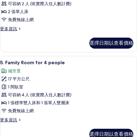
華
可容納 2 人 (依實際入住人數計費)
雙
2 張單人床
床
免費無線上網
房
更
更多資訊
的
多
所
豪
選擇日期以查看價格
華
有
雙
相
床
小冰箱、微波爐、兒童餐椅、冷凍庫
顯
11
房
5. Family Room for 4 people
片
示
的
城市景
詳
5.
情
17 平方公尺
Family
1 間臥室
Room
可容納 4 人 (依實際入住人數計費)
for
4
1 張標準雙人床和 1 張單人雙層床
people
免費無線上網
的
更
更多資訊
所
多
5.
有
選擇日期以查看價格
Family