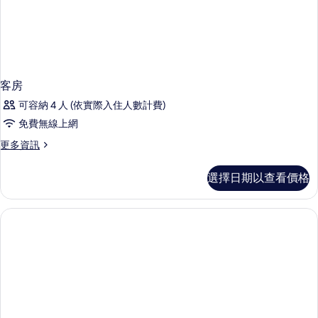
客房
可容納 4 人 (依實際入住人數計費)
免費無線上網
更
更多資訊
多
客
選擇日期以查看價格
房
的
詳
情