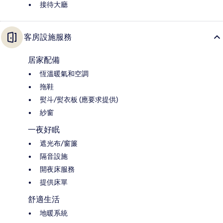
接待大廳
客房設施服務
居家配備
恆溫暖氣和空調
拖鞋
熨斗/熨衣板 (應要求提供)
紗窗
一夜好眠
遮光布/窗簾
隔音設施
開夜床服務
提供床單
舒適生活
地暖系統