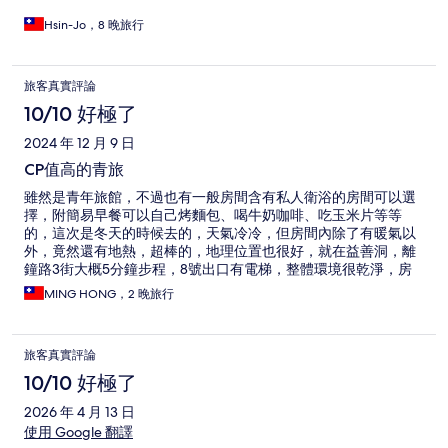
Hsin-Jo，8 晚旅行
旅客真實評論
10/10 好極了
2024 年 12 月 9 日
CP值高的青旅
雖然是青年旅館，不過也有一般房間含有私人衛浴的房間可以選
擇，附簡易早餐可以自己烤麵包、喝牛奶咖啡、吃玉米片等等
的，這次是冬天的時候去的，天氣冷冷，但房間內除了有暖氣以
外，竟然還有地熱，超棒的，地理位置也很好，就在益善洞，離
鐘路3街大概5分鐘步程，8號出口有電梯，整體環境很乾淨，房
間雖不大，但如果是前開式行李箱，可以放3個大的沒問題，價格
MING HONG，2 晚旅行
又便宜，如果超過櫃檯服務時間，也可以自助check in，超簡
單，樓下就有超商，有一個小缺點是沒有電梯，lobby在2樓，要
自己搬行李上下樓，其他都很好。
旅客真實評論
10/10 好極了
2026 年 4 月 13 日
使用 Google 翻譯