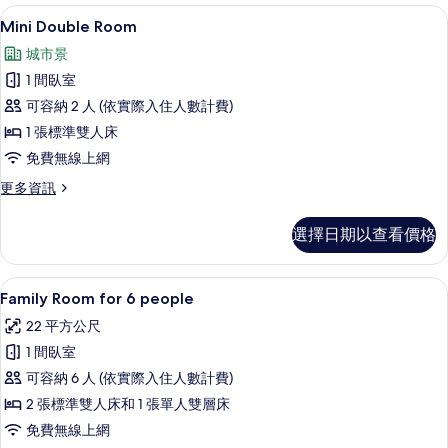
Room
小冰箱、微波爐、兒童餐椅、冷凍庫
顯
12
的
Mini Double Room
示
詳
城市景
情
Mini
1 間臥室
Double
可容納 2 人 (依實際入住人數計費)
Room
1 張標準雙人床
的
免費無線上網
所
有
更
更多資訊
多
相
Mini
選擇日期以查看價格
片
Double
Room
的
小冰箱、微波爐、兒童餐椅、冷凍庫
顯
14
詳
Family Room for 6 people
示
情
22 平方公尺
Family
1 間臥室
Room
可容納 6 人 (依實際入住人數計費)
for
2 張標準雙人床和 1 張單人雙層床
6
people
免費無線上網