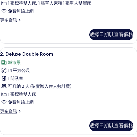
5
1 張標準雙人床, 1 張單人床和 1 張單人雙層床
people
免費無線上網
的
更
更多資訊
所
多
6.
有
選擇日期以查看價格
Family
相
Room
for
片
小冰箱、微波爐、兒童餐椅、冷凍庫
顯
15
5
2. Deluxe Double Room
示
people
城市景
的
2.
詳
14 平方公尺
Deluxe
情
1 間臥室
Double
可容納 2 人 (依實際入住人數計費)
Room
的
1 張標準雙人床
所
免費無線上網
有
更
更多資訊
多
相
2.
選擇日期以查看價格
片
Deluxe
Double