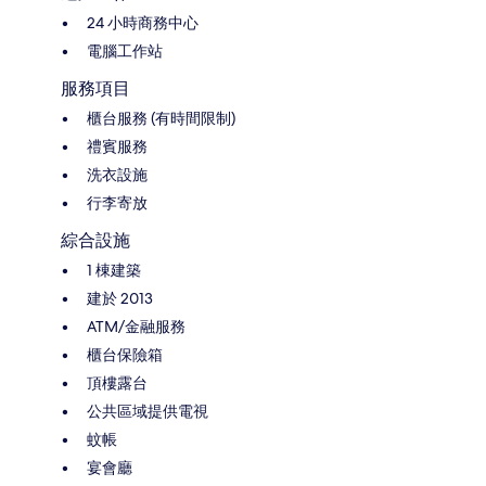
24 小時商務中心
電腦工作站
服務項目
櫃台服務 (有時間限制)
禮賓服務
洗衣設施
行李寄放
綜合設施
1 棟建築
建於 2013
ATM/金融服務
櫃台保險箱
頂樓露台
公共區域提供電視
蚊帳
宴會廳