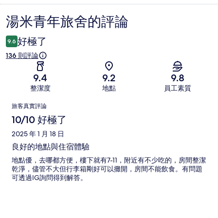
湯米青年旅舍的評論
評
論
好極了
9.6
136 則評論
9.4
9.2
9.8
整潔度
地點
員工素質
評
旅客真實評論
論
10/10 好極了
2025 年 1 月 18 日
良好的地點與住宿體驗
地點優，去哪都方便，樓下就有7-11，附近有不少吃的，房間整潔
乾淨，儘管不大但行李箱剛好可以攤開，房間不能飲食。有問題
可透過IG詢問得到解答。