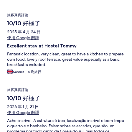
旅客真實評論
10/10 好極了
2025 年 4 月 24 日
使用 Google 翻譯
Excellent stay at Hostel Tommy
Fantastic location, very clean, great to have a kitchen to prepare
own food, lovely roof terrace, great value especially as a basic
breakfast is included.
Sandra，4 晚旅行
旅客真實評論
10/10 好極了
2026 年 1 月 31 日
使用 Google 翻譯
Achei incrível. A estrutura é boa, localização incrível e bem limpo
o quarto e o banheiro. Falam sobre as escadas, que são um
problema por tudo canto da Coreia do sul, mas todos os