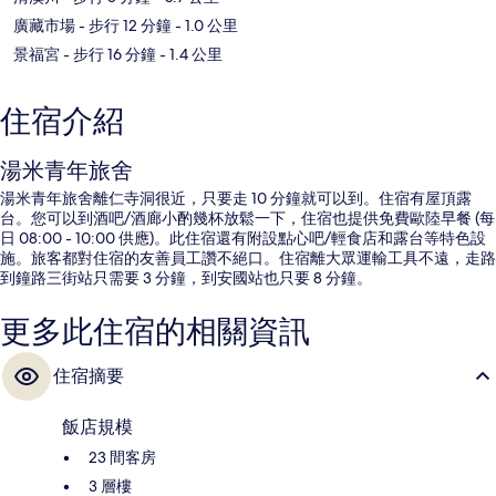
廣藏市場
- 步行 12 分鐘
- 1.0 公里
景福宮
- 步行 16 分鐘
- 1.4 公里
住宿介紹
湯米青年旅舍
湯米青年旅舍離仁寺洞很近，只要走 10 分鐘就可以到。住宿有屋頂露
台。您可以到酒吧/酒廊小酌幾杯放鬆一下，住宿也提供免費歐陸早餐 (每
日 08:00 - 10:00 供應)。此住宿還有附設點心吧/輕食店和露台等特色設
施。旅客都對住宿的友善員工讚不絕口。住宿離大眾運輸工具不遠，走路
到鐘路三街站只需要 3 分鐘，到安國站也只要 8 分鐘。
更多此住宿的相關資訊
住宿摘要
飯店規模
23 間客房
3 層樓