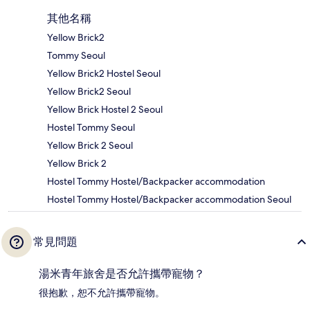
其他名稱
Yellow Brick2
Tommy Seoul
Yellow Brick2 Hostel Seoul
Yellow Brick2 Seoul
Yellow Brick Hostel 2 Seoul
Hostel Tommy Seoul
Yellow Brick 2 Seoul
Yellow Brick 2
Hostel Tommy Hostel/Backpacker accommodation
Hostel Tommy Hostel/Backpacker accommodation Seoul
常見問題
湯米青年旅舍是否允許攜帶寵物？
很抱歉，恕不允許攜帶寵物。