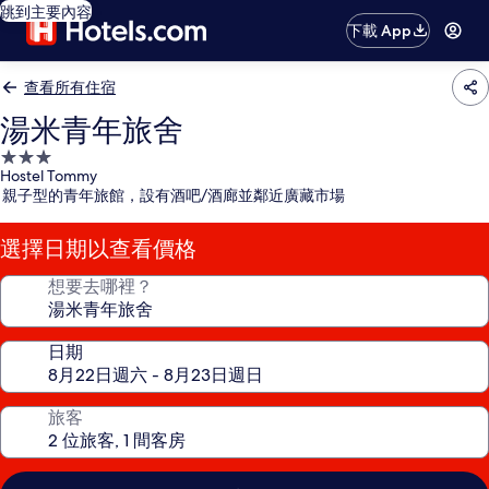
跳到主要內容
下載 App
查看所有住宿
湯米青年旅舍
3.0
Hostel Tommy
星
親子型的青年旅館，設有酒吧/酒廊並鄰近廣藏市場
級
住
選擇日期以查看價格
宿
想要去哪裡？
日期
旅客