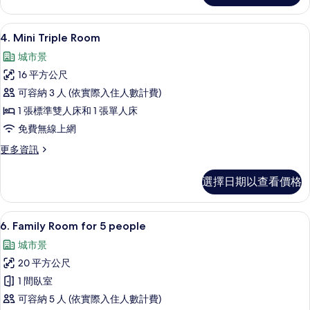
相
Room
for
片
小冰箱、微波爐、兒童餐椅、冷凍庫
顯
14
4
4. Mini Triple Room
示
people
城市景
的
4.
詳
16 平方公尺
Mini
情
可容納 3 人 (依實際入住人數計費)
Triple
1 張標準雙人床和 1 張單人床
Room
的
免費無線上網
所
更
更多資訊
多
有
4.
選擇日期以查看價格
相
Mini
Triple
片
Room
小冰箱、微波爐、兒童餐椅、冷凍庫
顯
19
的
6. Family Room for 5 people
示
詳
城市景
情
6.
20 平方公尺
Family
1 間臥室
Room
可容納 5 人 (依實際入住人數計費)
for