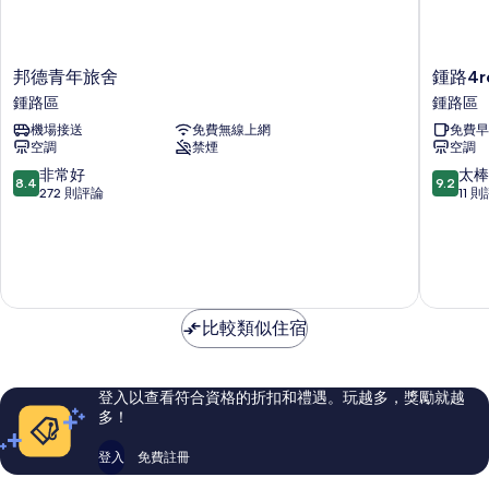
邦
鍾
邦德青年旅舍
鍾路4re
德
路
鍾路區
鍾路區
青
4rest
機場接送
免費無線上網
免費早
年
Stay
空調
禁煙
空調
旅
鍾
舍
路
8.4
9.2
非常好
太棒
8.4
9.2
鍾
區
分，
分，
272 則評論
11 
路
滿
滿
區
分
分
10
10
分，
分，
非
太
常
棒
比較類似住宿
好，
了，
272
11
則
則
評
評
登入以查看符合資格的折扣和禮遇。玩越多，獎勵就越
論
論
多！
登入
免費註冊