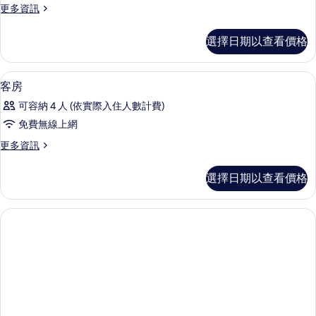
的
更
更多資訊
多
所
Family
有
選擇日期以查看價格
Room
相
for
6
片
遮光布/窗簾、隔音、熨斗/熨衣板、免
顯
7
people
客房
示
的
可容納 4 人 (依實際入住人數計費)
詳
客
情
免費無線上網
房
更
更多資訊
的
多
所
客
選擇日期以查看價格
房
有
的
相
詳
情
片