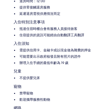
退房時間：12:00
提供零接觸退房服務
延遲退房需視供應情況而定
入住特別注意事項
抵達住宿時櫃台會有服務人員接待旅客
住宿提供的資訊可能經由自動翻譯工具翻譯
入住須知
需提供信用卡、金融卡或以現金做為雜費的押金
可能需要出示政府核發且附有照片的證件
辦理入住手續的最低年齡為 19 歲
兒童
不提供嬰兒床
寵物
禁帶寵物
歡迎攜帶服務性動物
網路