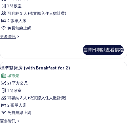
準
的
1 間臥室
詳
雙
情
可容納 3 人 (依實際入住人數計費)
床
2 張單人床
房
免費無線上網
(with
更
更多資訊
Breakfast
多
for
標
選擇日期以查看價格
1)
準
雙
的
床
客房景觀
顯
所
8
房
標準雙床房 (with Breakfast for 2)
示
(with
有
城市景
Breakfast
標
相
for
21 平方公尺
準
片
1)
1 間臥室
的
雙
詳
可容納 3 人 (依實際入住人數計費)
床
情
2 張單人床
房
免費無線上網
(with
更
更多資訊
Breakfast
多