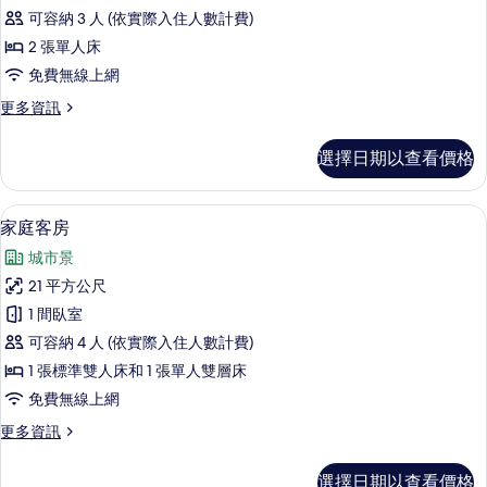
雙
可容納 3 人 (依實際入住人數計費)
床
2 張單人床
房
免費無線上網
的
更
更多資訊
所
多
有
標
選擇日期以查看價格
準
相
雙
片
床
高級寢具、羽絨被、客房內保險箱、遮
顯
6
房
家庭客房
示
的
城市景
詳
家
情
21 平方公尺
庭
1 間臥室
客
可容納 4 人 (依實際入住人數計費)
房
1 張標準雙人床和 1 張單人雙層床
的
免費無線上網
所
更
更多資訊
有
多
相
家
選擇日期以查看價格