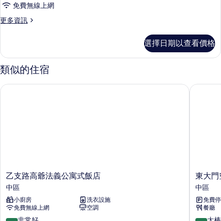
免費無線上網
to
Deluxe
更
更多資訊
多
Double
[Free
的
選擇日期以查看價格
Upgrade]
所
Standard
to
有
類似的住宿
Deluxe
相
Double
乙支路高爺法義公寓式飯店
東大門空
的
片
詳
情
乙
東
乙支路高爺法義公寓式飯店
東大門
支
大
中區
中區
路
門
小廚房
洗衣設施
免費停
高
空
免費無線上網
空調
餐廳
爺
中
法
花
8.2
9.0
非常好
太棒