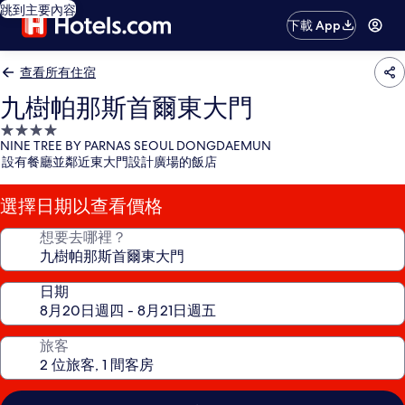
跳到主要內容
下載 App
查看所有住宿
九樹帕那斯首爾東大門
4.0
NINE TREE BY PARNAS SEOUL DONGDAEMUN
星
設有餐廳並鄰近東大門設計廣場的飯店
級
住
選擇日期以查看價格
宿
想要去哪裡？
日期
旅客