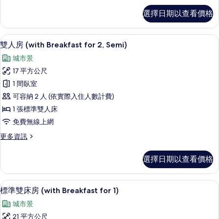
景
豪
選擇日期以查看價格
華
觀
雙
的
人
高級寢具、羽絨被、客房內保險箱、遮
顯
6
房,
雙人房 (with Breakfast for 2, Semi)
所
示
公
有
城市景
園
雙
景
相
17 平方公尺
人
觀
片
1 間臥室
的
房
詳
可容納 2 人 (依實際入住人數計費)
(with
情
1 張標準雙人床
Breakfast
免費無線上網
for
2,
更
更多資訊
多
Semi)
雙
的
選擇日期以查看價格
人
所
房
(with
有
客房景觀
顯
8
Breakfast
標準雙床房 (with Breakfast for 1)
相
示
for
城市景
2,
片
標
Semi)
21 平方公尺