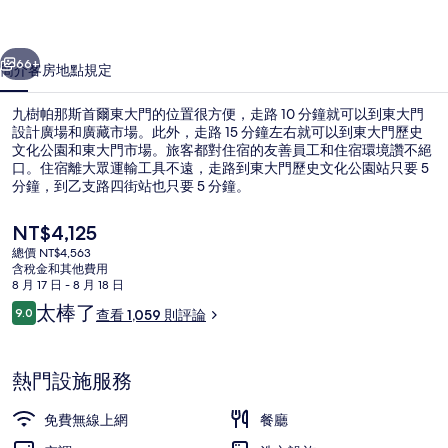
爾
一個
下一個
東
66+
簡介
客房
地點
規定
大
九樹帕那斯首爾東大門的位置很方便，走路 10 分鐘就可以到東大門
門
設計廣場和廣藏市場。此外，走路 15 分鐘左右就可以到東大門歷史
文化公園和東大門市場。旅客都對住宿的友善員工和住宿環境讚不絕
的
口。住宿離大眾運輸工具不遠，走路到東大門歷史文化公園站只要 5
相
分鐘，到乙支路四街站也只要 5 分鐘。
片
目
NT$4,125
前
集
總價 NT$4,563
的
含稅金和其他費用
外觀
價
8 月 17 日 - 8 月 18 日
格
評
太棒了
9.0
查看 1,059 則評論
是
9.0 分，滿分 10 分，
論
NT$4,125
熱門設施服務
免費無線上網
餐廳