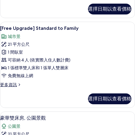
(Beer
[Mini
選擇日期以查看價格
Bar
included)
PKG]
的
Standard
高級寢具、羽絨被、客房內保險箱、遮
顯
6
Triple
所
[Free Upgrade] Standard to Family
示
+
有
城市景
Mini
[Free
相
Bar
21 平方公尺
Upgrade]
(Beer
片
1 間臥室
Standard
included)
的
可容納 4 人 (依實際入住人數計費)
to
詳
Family
1 張標準雙人床和 1 張單人雙層床
情
的
免費無線上網
所
更
更多資訊
多
有
[Free
相
選擇日期以查看價格
Upgrade]
片
Standard
to
高級寢具、羽絨被、客房內保險箱、遮
顯
8
Family
豪華雙床房, 公園景觀
示
的
公園景
詳
豪
情
21 平方公尺