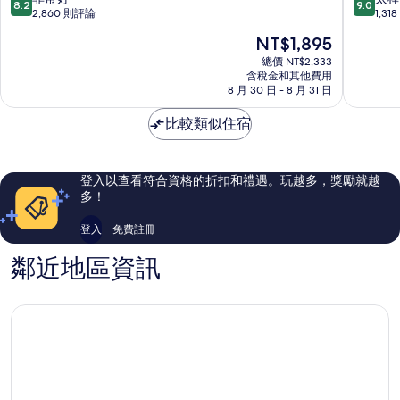
8.2
9.0
義
園
分，
分，
2,860 則評論
1,3
公
金
滿
滿
現
NT$1,895
寓
士
分
分
在
式
頓
10
10
總價 NT$2,333
價
飯
含稅金和其他費用
飯
分，
分，
格
8 月 30 日 - 8 月 31 日
店
店
非
太
為
中
中
常
棒
NT$1,895
比較類似住宿
區
區
好，
了，
2,860
1,318
則
則
評
評
登入以查看符合資格的折扣和禮遇。玩越多，獎勵就越
論
論
多！
登入
免費註冊
鄰近地區資訊