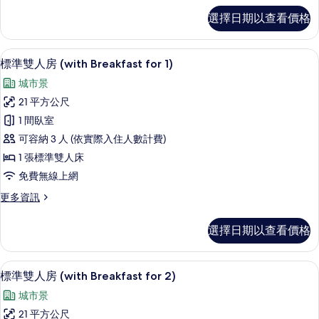
for
標
選擇日期以查看價格
2)
準
雙
的
床
客房景觀
顯
所
6
房
標準雙人房 (with Breakfast for 1)
示
(with
有
城市景
Breakfast
標
相
for
21 平方公尺
準
片
2)
1 間臥室
的
雙
詳
可容納 3 人 (依實際入住人數計費)
人
情
1 張標準雙人床
房
免費無線上網
(with
更
更多資訊
Breakfast
多
for
標
選擇日期以查看價格
1)
準
雙
的
人
客房景觀
顯
所
8
房
標準雙人房 (with Breakfast for 2)
示
(with
有
城市景
Breakfast
標
相
for
21 平方公尺