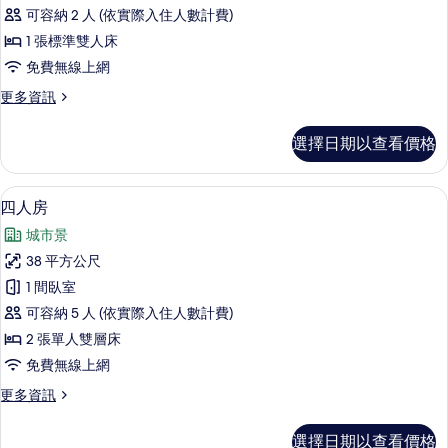
房
可容納 2 人 (依實際入住人數計費)
(Semi)
1 張標準雙人床
的
免費無線上網
所
更
更多資訊
有
多
相
雙
選擇日期以查看價格
人
片
房
(Semi)
高級寢具、羽絨被、客房內保險箱、遮
顯
10
的
四人房
示
詳
城市景
情
四
38 平方公尺
人
1 間臥室
房
可容納 5 人 (依實際入住人數計費)
的
2 張單人雙層床
所
免費無線上網
有
更
更多資訊
相
多
片
四
選擇日期以查看價格
人