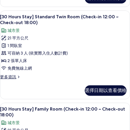
房
的
高級寢具、羽絨被、客房內保險箱、遮
顯
7
詳
[30 Hours Stay] Standard Twin Room (Check-in 12:00 ~
示
情
Check-out 18:00)
[30
城市景
Hours
21 平方公尺
Stay]
1 間臥室
Standard
可容納 3 人 (依實際入住人數計費)
Twin
2 張單人床
Room
(Check-
免費無線上網
in
更
更多資訊
12:00
多
[30
~
選擇日期以查看價格
Hours
Check-
Stay]
out
Standard
高級寢具、羽絨被、客房內保險箱、遮
顯
6
18:00)
Twin
[30 Hours Stay] Family Room (Check-in 12:00 ~ Check-out
示
Room
18:00)
的
(Check-
[30
所
城市景
in
Hours
12:00