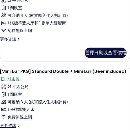
有
21 平方公尺
Stay]
~
相
1 間臥室
Check-
Family
out
片
可容納 4 人 (依實際入住人數計費)
Room
18:00)
1 張標準雙人床和 1 張單人雙層床
(Check-
的
詳
in
免費無線上網
情
12:00
更
更多資訊
~
多
[30
Check-
選擇日期以查看價格
Hours
out
Stay]
18:00)
Family
高級寢具、羽絨被、客房內保險箱、遮
顯
6
Room
的
[Mini Bar PKG] Standard Double + Mini Bar (Beer included)
示
(Check-
所
城市景
in
[Mini
有
12:00
21 平方公尺
Bar
~
相
1 間臥室
PKG]
Check-
片
out
可容納 3 人 (依實際入住人數計費)
Standard
18:00)
Double
1 張標準雙人床
的
+
免費無線上網
詳
情
Mini
更
更多資訊
Bar