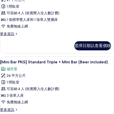
Bar
(Beer
片
1 間臥室
PKG]
included)
的
可容納 4 人 (依實際入住人數計費)
Family
詳
+
1 張標準雙人床和 1 張單人雙層床
情
Mini
免費無線上網
Bar
更
更多資訊
(Beer
多
included)
[Mini
選擇日期以查看價格
Bar
的
PKG]
所
Family
高級寢具、羽絨被、客房內保險箱、遮
顯
11
+
[Mini Bar PKG] Standard Triple + Mini Bar (Beer included)
有
示
Mini
相
城市景
Bar
[Mini
(Beer
片
26 平方公尺
Bar
included)
1 間臥室
PKG]
的
詳
可容納 4 人 (依實際入住人數計費)
Standard
情
Triple
3 張單人床
+
免費無線上網
Mini
更
更多資訊
Bar
多