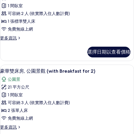
準
片
1)
1 間臥室
的
雙
詳
可容納 2 人 (依實際入住人數計費)
人
情
1 張標準雙人床
房
免費無線上網
(with
更
更多資訊
Breakfast
多
for
標
選擇日期以查看價格
2)
準
雙
的
人
客房景觀
顯
所
9
房
豪華雙床房, 公園景觀 (with Breakfast for 2)
示
(with
有
公園景
Breakfast
豪
相
for
21 平方公尺
華
片
2)
1 間臥室
的
雙
詳
可容納 3 人 (依實際入住人數計費)
床
情
2 張單人床
房,
免費無線上網
公
更
更多資訊
園
多