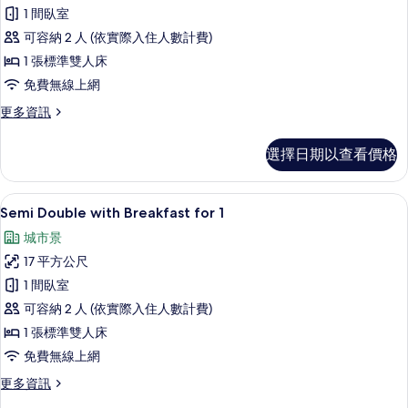
準
詳
1 間臥室
情
雙
可容納 2 人 (依實際入住人數計費)
人
1 張標準雙人床
房,
免費無線上網
無
更
更多資訊
障
多
礙
標
選擇日期以查看價格
準
的
雙
所
人
客房景觀
顯
5
房,
Semi Double with Breakfast for 1
有
示
無
相
城市景
障
Semi
礙
片
17 平方公尺
Double
的
1 間臥室
with
詳
情
可容納 2 人 (依實際入住人數計費)
Breakfast
for
1 張標準雙人床
1
免費無線上網
的
更
更多資訊
所
多