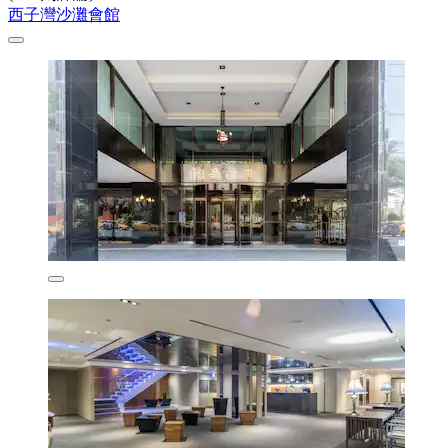
西子灣沙灘會館