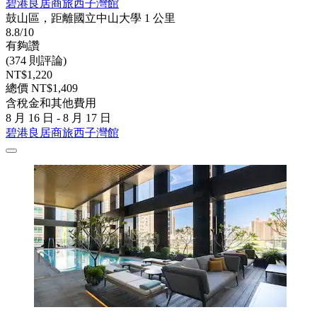
碧港良居商旅西子灣館
鼓山區，距離國立中山大學 1 公里
8.8/10
有夠讚
(374 則評論)
NT$1,220
總價 NT$1,409
含稅金和其他費用
8 月 16 日 - 8 月 17 日
碧港良居商旅西子灣館