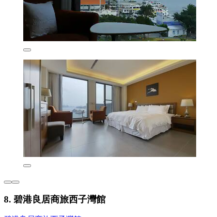
8. 碧港良居商旅西子灣館