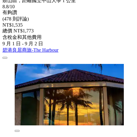
鼓山區，距離國立中山大學 1 公里
8.8/10
有夠讚
(478 則評論)
NT$1,535
總價 NT$1,773
含稅金和其他費用
9 月 1 日 - 9 月 2 日
碧港良居商旅-The Harbour