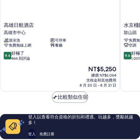
情
高
水
高雄日航酒店
水京棧
雄
京
高雄市中心
鼓山區
日
棧
游泳池
可停車
免費無
航
國
免費無線上網
餐廳
空調
酒
際
店
酒
9.4
9.6
好極了
好極
9.4
9.6
高
店
分，
分，
466 則評論
1,0
雄
鼓
滿
滿
現
NT$5,250
市
山
分
分
在
中
區
10
10
總價 NT$6,064
價
心
含稅金和其他費用
分，
分，
格
8 月 20 日 - 8 月 21 日
好
好
為
極
極
NT$5,250
比較類似住宿
了，
了，
466
1,001
則
則
評
評
登入以查看符合資格的折扣和禮遇。玩越多，獎勵就越
論
論
多！
登入
免費註冊