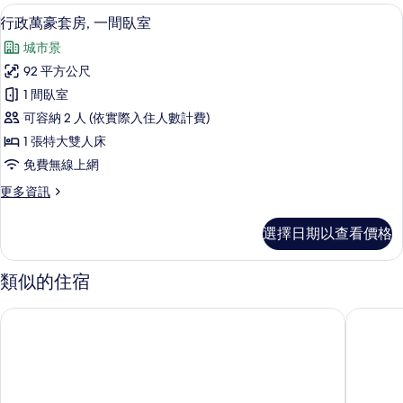
人
房,
行政萬豪套房, 一間臥室 | 羽絨被、
顯
7
1
床,
行政萬豪套房, 一間臥室
示
張
非
城市景
特
行
吸
大
92 平方公尺
政
雙
煙
1 間臥室
人
萬
房
床,
可容納 2 人 (依實際入住人數計費)
豪
非
的
1 張特大雙人床
吸
套
所
免費無線上網
煙
房,
房
有
更
更多資訊
的
一
多
相
詳
間
行
情
片
選擇日期以查看價格
政
臥
萬
室
豪
類似的住宿
套
的
房,
高雄日航酒店
水京棧國
所
一
間
有
臥
相
室
的
片
詳