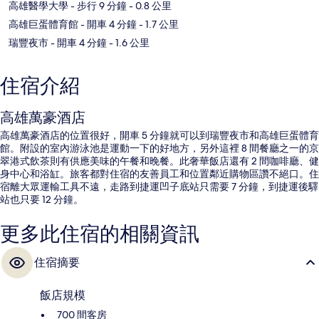
高雄醫學大學
- 步行 9 分鐘
- 0.8 公里
高雄巨蛋體育館
- 開車 4 分鐘
- 1.7 公里
瑞豐夜市
- 開車 4 分鐘
- 1.6 公里
住宿介紹
高雄萬豪酒店
高雄萬豪酒店的位置很好，開車 5 分鐘就可以到瑞豐夜市和高雄巨蛋體育
館。附設的室內游泳池是運動一下的好地方，另外這裡 8 間餐廳之一的京
翠港式飲茶則有供應美味的午餐和晚餐。此奢華飯店還有 2 間咖啡廳、健
身中心和浴缸。旅客都對住宿的友善員工和位置鄰近購物區讚不絕口。住
宿離大眾運輸工具不遠，走路到捷運凹子底站只需要 7 分鐘，到捷運後驛
站也只要 12 分鐘。
更多此住宿的相關資訊
住宿摘要
飯店規模
700 間客房