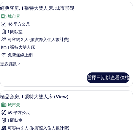
人
房,
經典客房, 1 張特大雙人床, 城市景觀
顯
4
2
床,
經典客房, 1 張特大雙人床, 城市景觀
示
張
城
城市景
標
經
市
準
46 平方公尺
典
雙
景
1 間臥室
人
客
觀
床,
可容納 2 人 (依實際入住人數計費)
房,
城
的
1 張特大雙人床
市
1
所
免費無線上網
景
張
觀
有
更
更多資訊
特
的
多
相
詳
大
經
情
片
選擇日期以查看價格
典
雙
客
人
房,
極品套房, 1 張特大雙人床 (View)
顯
7
1
床,
極品套房, 1 張特大雙人床 (View)
示
張
城
城市景
特
極
市
大
69 平方公尺
品
雙
景
1 間臥室
人
套
觀
床,
可容納 2 人 (依實際入住人數計費)
房,
城