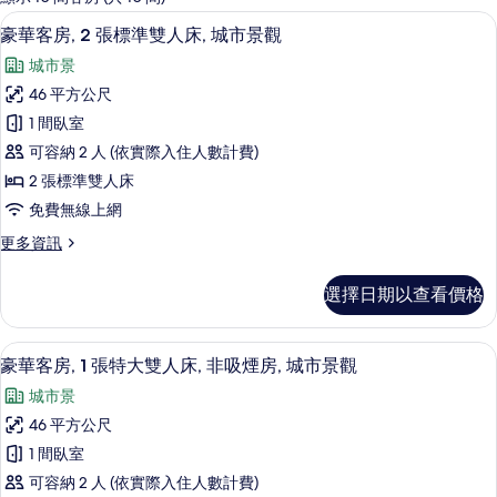
客
豪華客房, 2 張標準雙人床, 城市景觀
顯
3
豪華客房, 2 張標準雙人床, 城市景觀
房
示
篩
城市景
豪
選
46 平方公尺
華
條
1 間臥室
客
件
可容納 2 人 (依實際入住人數計費)
房,
2 張標準雙人床
2
免費無線上網
張
更
更多資訊
標
多
準
豪
選擇日期以查看價格
華
雙
客
人
房,
豪華客房, 1 張特大雙人床, 非吸煙房
顯
4
2
床,
豪華客房, 1 張特大雙人床, 非吸煙房, 城市景觀
示
張
城
城市景
標
豪
市
準
46 平方公尺
華
雙
景
1 間臥室
人
客
觀
床,
可容納 2 人 (依實際入住人數計費)