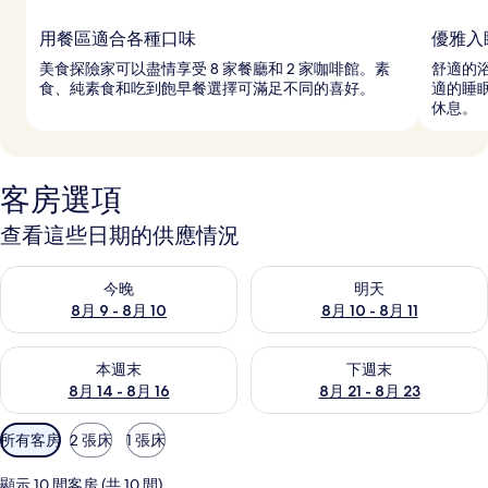
用餐區適合各種口味
優雅入
美食探險家可以盡情享受 8 家餐廳和 2 家咖啡館。素
舒適的
食、純素食和吃到飽早餐選擇可滿足不同的喜好。
適的睡
休息。
客房選項
查看這些日期的供應情況
查看今晚 (8月 9 - 8月 10) 的供應情況
查看明天 (8月 10 - 8月 11) 
今晚
明天
8月 9 - 8月 10
8月 10 - 8月 11
查看本週末 (8月 14 - 8月 16) 的供應情況
查看下週末 (8月 21 - 8月 23
本週末
下週末
8月 14 - 8月 16
8月 21 - 8月 23
可
所有客房
2 張床
1 張床
用
的
顯示 10 間客房 (共 10 間)