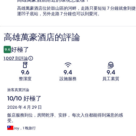
高雄萬豪酒店位於鼓山區的河畔，走路只要短短 7 分鐘就會到捷
運凹子底站，另外走路 7 分鐘也可以到愛河。
高雄萬豪酒店的評論
評
論
好極了
9.4
1,007 則評論
9.6
9.4
9.4
整潔度
設施服務
員工素質
評
旅客真實評論
論
10/10 好極了
2026 年 4 月 29 日
飯店服務到位，房間乾淨、安靜， 每次入住都能得到滿意的感
受。
Joy，1 晚旅行