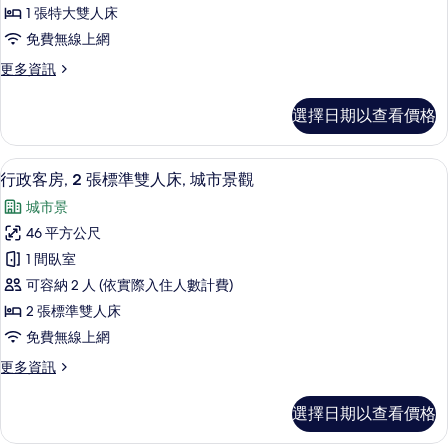
房,
城
的
1 張特大雙人床
市
1
所
免費無線上網
景
張
觀
有
更
更多資訊
特
的
多
相
詳
大
豪
情
片
選擇日期以查看價格
華
雙
客
人
房,
行政客房, 2 張標準雙人床, 城市景觀
顯
7
1
床,
行政客房, 2 張標準雙人床, 城市景觀
示
張
非
城市景
特
行
吸
大
46 平方公尺
政
雙
煙
1 間臥室
人
客
房,
床,
可容納 2 人 (依實際入住人數計費)
房,
非
城
2 張標準雙人床
吸
2
市
免費無線上網
煙
張
房,
景
更
更多資訊
標
城
多
觀
市
準
行
景
的
選擇日期以查看價格
政
雙
觀
所
客
的