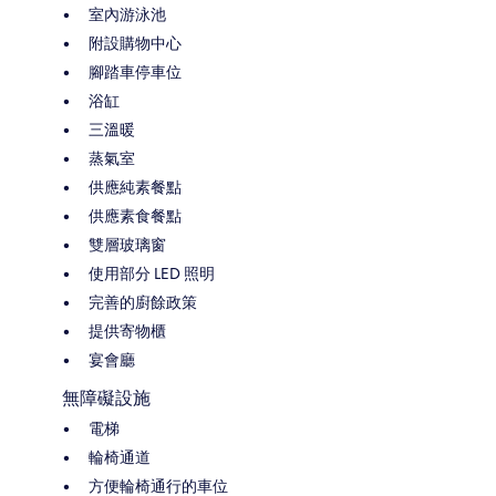
室內游泳池
附設購物中心
腳踏車停車位
浴缸
三溫暖
蒸氣室
供應純素餐點
供應素食餐點
雙層玻璃窗
使用部分 LED 照明
完善的廚餘政策
提供寄物櫃
宴會廳
無障礙設施
電梯
輪椅通道
方便輪椅通行的車位