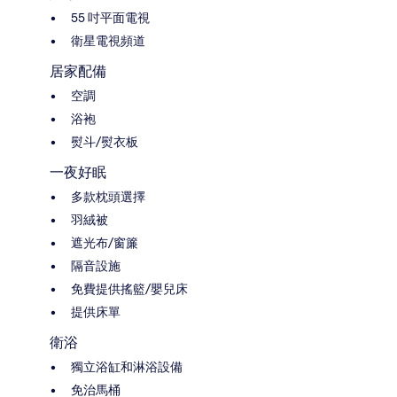
55 吋平面電視
衛星電視頻道
居家配備
空調
浴袍
熨斗/熨衣板
一夜好眠
多款枕頭選擇
羽絨被
遮光布/窗簾
隔音設施
免費提供搖籃/嬰兒床
提供床單
衛浴
獨立浴缸和淋浴設備
免治馬桶