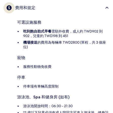
費用和規定
可選設施服務
吃到飽自助式早餐
需額外收費，成人約 TWD902 到
902，兒童約 TWD198 到 451
機場接送
的費用為每輛車 TWD2800 (單程，共 3 個座
位)
寵物
服務性動物免收費
停車
停車場有車輛高度限制
游泳池、Spa 和健身房 (如有)
游泳池開放時間：06:30 - 21:30
12 歲以下兒童必須有成人陪同方可進入游泳池、健身設