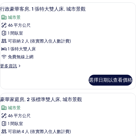
人
房,
有
詳
行政豪華客房, 1 張特大雙人床, 城市
顯
7
2
床,
行政豪華客房, 1 張特大雙人床, 城市景觀
情
相
示
張
城
城市景
標
片
行
市
準
46 平方公尺
政
雙
景
1 間臥室
人
豪
觀
床,
可容納 2 人 (依實際入住人數計費)
華
城
的
1 張特大雙人床
市
客
所
免費無線上網
景
房,
觀
有
更
更多資訊
的
1
多
相
詳
張
行
情
片
選擇日期以查看價格
政
特
豪
大
華
豪華家庭房, 2 張標準雙人床, 城市景
顯
6
客
雙
豪華家庭房, 2 張標準雙人床, 城市景觀
示
房,
人
城市景
1
豪
床,
張
46 平方公尺
華
特
城
1 間臥室
大
家
市
雙
可容納 4 人 (依實際入住人數計費)
庭