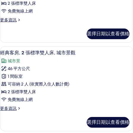
人
景
2 張標準雙人床
床,
房,
觀
免費無線上網
城
2
市
的
更
更多資訊
張
景
多
所
觀
標
豪
的
有
選擇日期以查看價格
華
準
詳
相
家
情
雙
庭
片
經典客房, 2 張標準雙人床, 城市景觀
顯
5
房,
人
經典客房, 2 張標準雙人床, 城市景觀
示
2
床,
城市景
張
經
城
標
46 平方公尺
典
準
市
1 間臥室
雙
客
景
人
可容納 2 人 (依實際入住人數計費)
房,
床,
觀
2 張標準雙人床
城
2
的
免費無線上網
市
張
景
所
更
更多資訊
標
觀
多
有
的
準
經
詳
相
選擇日期以查看價格
典
雙
情
片
客