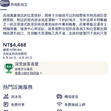
相
88+
簡介
客房
地點
規定
片
高雄萬豪酒店的位置很好，開車 5 分鐘就可以到瑞豐夜市和高雄巨蛋
集
體育館。附設的室內游泳池是運動一下的好地方，另外這裡 8 間餐廳
之一的京翠港式飲茶則有供應美味的午餐和晚餐。此奢華飯店還有 2
間咖啡廳、健身中心和浴缸。旅客都對住宿的友善員工和位置鄰近購
物區讚不絕口。住宿離大眾運輸工具不遠，走路到捷運凹子底站只需
要 7 分鐘，到捷運後驛站也只要 12 分鐘。
目
NT$4,488
前
總價 NT$5,184
的
含稅金和其他費用
室內游泳池，開放時間為 06:30 至 21
價
8 月 24 日 - 8 月 25 日
格
評
9.4
深受旅客喜愛
是
論
旅
分，
旅客評分最高
NT$4,488
客
查看 1,007 則評論
滿
評
分
分
10，
熱門設施服務
最
深
高
受
游泳池
機場接送
旅
免費停車
免費無線上網
客