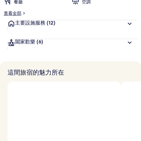
餐廳
喜
空調
愛
查看全部
主要設施服務
(12)
闔家歡樂
(6)
這間旅宿的魅力所在