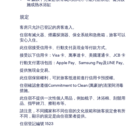
施或熱水浴缸
規定
客房只允許已登記的房客進入。
住宿有滅火器、煙霧探測器、保全系統和急救箱，旅客可以
安心入住。
此住宿接受信用卡、行動支付及現金等付款方式。
接受以下信用卡：Visa 卡、萬事達卡、美國運通卡、JCB 卡
行動支付選項包括：Apple Pay、Samsung Pay及LINE Pay。
提供無現金交易。
此住宿保留權利，可於旅客抵達前進行信用卡預授權。
住宿確認會遵循Commitment to Clean (萬豪)的清潔與消毒
措施。
此住宿不提供一次性個人用品，例如梳子、沐浴棉、刮鬍用
品、指甲銼刀、擦鞋布等。
請注意，不同國家和不同住宿的文化規範和旅客規定會有所
不同，顯示的規定是由住宿業者提供。
住宿登記編號 1523