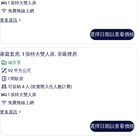
的
1 張特大雙人床
市
1
所
免費無線上網
景
張
觀
有
更
更多資訊
特
的
多
相
詳
大
極
情
片
選擇日期以查看價格
品
雙
套
人
房,
家庭套房, 1 張特大雙人床, 非吸煙房
顯
5
1
床
家庭套房, 1 張特大雙人床, 非吸煙房
示
張
(View)
城市景
特
家
的
大
92 平方公尺
庭
雙
所
1 間臥室
人
套
有
床
可容納 4 人 (依實際入住人數計費)
房,
(View)
相
1 張特大雙人床
的
1
片
免費無線上網
詳
張
情
更
更多資訊
特
多
大
家
選擇日期以查看價格
庭
雙
套