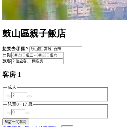
鼓山區親子飯店
想要去哪裡？
日期
旅客
客房 1
成人
兒童
0 - 17 歲
加訂一間客房