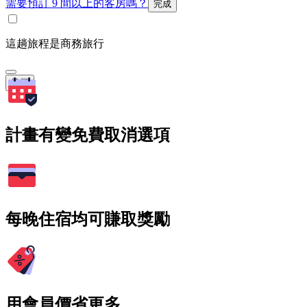
需要預訂 9 間以上的客房嗎？
完成
這趟旅程是商務旅行
搜尋
計畫有變免費取消選項
每晚住宿均可賺取獎勵
用會員價省更多