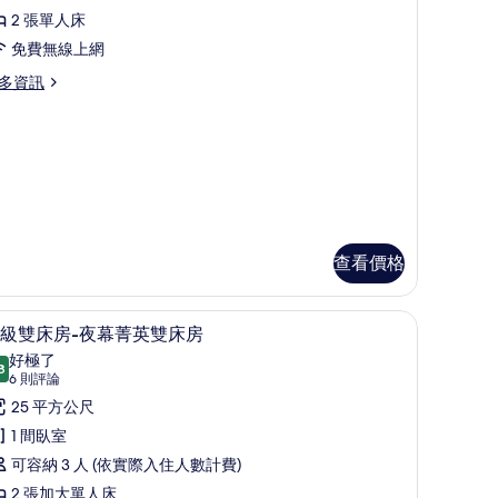
凝
房
2 張單人床
神
的
免費無線上網
菁
所
多資訊
英
有
景
相
觀
片
無
障
礙
查看價格
雙
床
、書桌
高級寢具、免費迷你吧、客房內保險箱、書桌
顯
房
6
級雙床房-夜幕菁英雙床房
示
的
好極了
8
9.8 分，滿分 10 分
高
(6
所
6 則評論
則
級
25 平方公尺
有
評
雙
1 間臥室
相
論)
床
可容納 3 人 (依實際入住人數計費)
片
-
2 張加大單人床