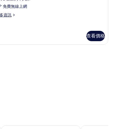
夜
免費無線上網
幕
多資訊
菁
英
查看價格
雙
床
-
房
的
所
有
相
片
喜達絲飯店
高雄 JÒHŌ HOTEL