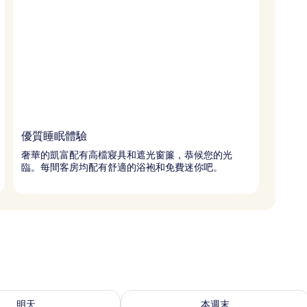
優質睡眠體驗
奢華的凱富配有高檔寢具和遮光窗簾，恭候您的光
臨。每間客房均配有舒適的浴袍和免費迷你吧。
9 - 8月 10) 的供應情況
查看本週末 (8月 14 - 8月 16) 的供應情
明天
本週末