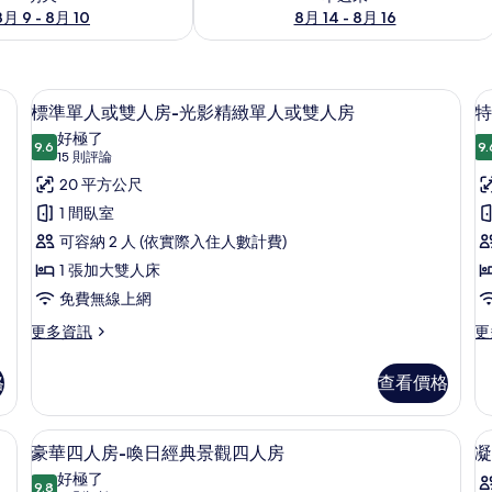
8月 9 - 8月 10
8月 14 - 8月 16
內保險箱、書桌
標準單人或雙人房-光影精緻單人或雙人
顯
9
標準單人或雙人房-光影精緻單人或雙人房
特
示
好極了
9.6
9.
9.6 分，滿分 10 分
標
(15
15 則評論
則
準
20 平方公尺
評
單
1 間臥室
論)
人
可容納 2 人 (依實際入住人數計費)
或
1 張加大雙人床
雙
免費無線上網
房
人
更
更
更多資訊
更
多
多
房-
標
特
格
查看價格
光
準
大
單
雙
影
人
人
觀雙人房 | 客房景觀
豪華四人房-喚日經典景觀四人房 | 
顯
精
10
或
床
豪華四人房-喚日經典景觀四人房
凝
示
雙
房
緻
好極了
人
9.8
微