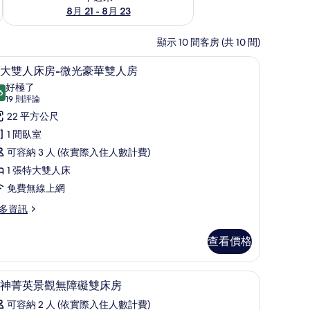
8月 21 - 8月 23
顯示 10 間客房 (共 10 間)
房 | 高級寢具、免費迷你吧、客房內保險箱、書桌
特大雙人床房-微光豪華雙人房 | 高級寢具、
顯
10
大雙人床房-微光豪華雙人房
示
好極了
6
9.6 分，滿分 10 分
特
(19
19 則評論
則
大
22 平方公尺
評
雙
1 間臥室
論)
人
可容納 3 人 (依實際入住人數計費)
床
1 張特大雙人床
-
免費無線上網
微
多資訊
光
查看價格
豪
華
高級寢具、免費迷你吧、客房內保險箱、書桌
高級寢具、免費迷你吧、客房內保險箱、書桌
顯
雙
5
神菁英景觀無障礙雙床房
示
-
人
可容納 2 人 (依實際入住人數計費)