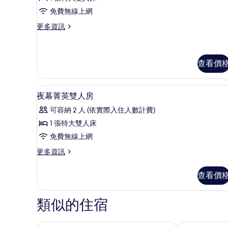
的
觀
夜
免費無線上網
所
雙
人
幕
有
更
更多資訊
房
多
菁
相
的
高
英
詳
片
級
情
雙
查看價
雙
人
人
房-
高級寢具、免費迷你吧、客房
顯
夜
房
7
夜幕菁英雙人房
幕
示
的
菁
可容納 2 人 (依實際入住人數計費)
夜
所
英
1 張特大雙人床
雙
幕
有
人
免費無線上網
菁
相
房
更
更多資訊
的
英
片
多
詳
雙
夜
情
查看價
幕
人
菁
房
英
類似的住宿
雙
的
人
所
房
住飯店
和逸高雄中山