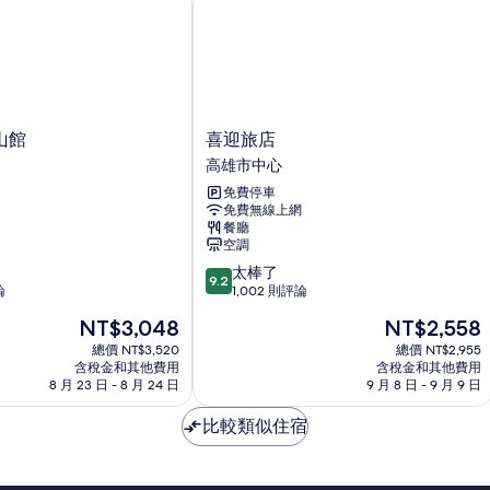
喜
山館
喜迎旅店
迎
高雄市中心
旅
免費停車
店
免費無線上網
高
餐廳
雄
空調
市
9.2
太棒了
中
9.2
分，
論
1,002 則評論
心
滿
現
現
NT$3,048
NT$2,558
分
在
在
10
總價 NT$3,520
總價 NT$2,955
價
價
含稅金和其他費用
含稅金和其他費用
分，
格
格
8 月 23 日 - 8 月 24 日
9 月 8 日 - 9 月 9 日
太
為
為
棒
NT$3,048
NT$2,558
比較類似住宿
了，
1,002
則
評