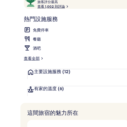
論
旅
分，
旅客評分最高
客
查看 1,002 則評論
滿
評
分
分
熱門設施服務
10，
餐廳
最
深
高
免費停車
受
餐廳
旅
客
酒吧
喜
愛
查看全部
主要設施服務
(12)
有家的溫度
(6)
這間旅宿的魅力所在