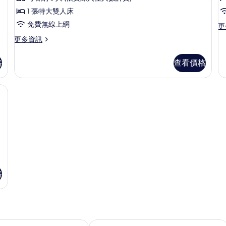
相
房
輕
1 張特大雙人床
片
的
詳
語
免費無線上網
更
更
情
多
菁
更
更多資訊
高
多
英
級
豪
雙
格
查看價格
景
華
床
雙
觀
房
人
內保險箱、書桌
夜
雙
房-
幕
輕
人
菁
語
房
英
菁
雙
的
英
床
景
所
房
觀
的
有
雙
詳
人
相
情
格
房
片
的
詳
情
館
喜迎旅店