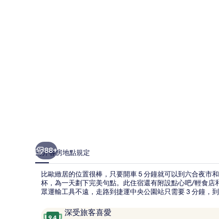
相
片
集
88+
簡介
客房
地點
規定
比歐緻居的位置很棒，只要開車 5 分鐘就可以到六合夜市
杯，為一天劃下完美句點。此住宿還有附設點心吧/輕食店
眾運輸工具不遠，走路到捷運中央公園站只需要 3 分鐘，到
評
9.4
深受旅客喜愛