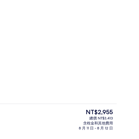
豪華雙人房(附浴缸)-覺醒尊爵景觀雙
目
NT$2,955
前
總價 NT$3,413
的
含稅金和其他費用
住宿入口
價
8 月 11 日 - 8 月 12 日
格
是