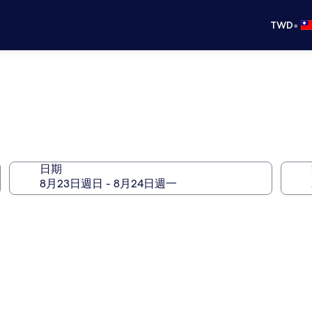
•
TWD
日期