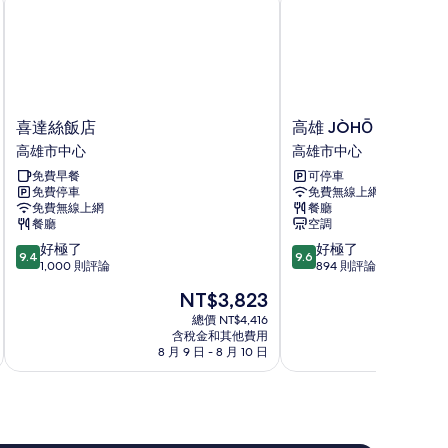
喜
高
喜達絲飯店
高雄 JÒHŌ HOTEL
達
雄
高雄市中心
高雄市中心
絲
JÒHŌ
免費早餐
可停車
飯
HOTEL
免費停車
免費無線上網
店
高
免費無線上網
餐廳
高
雄
餐廳
空調
雄
市
9.4
9.6
好極了
好極了
市
中
9.4
9.6
分，
分，
1,000 則評論
894 則評論
中
心
滿
滿
心
現
NT$3,823
分
分
在
10
10
總價 NT$4,416
價
含稅金和其他費用
分，
分，
格
8 月 9 日 - 8 月 10 日
8 
好
好
為
極
極
NT$3,823
了，
了，
1,000
894
則
則
評
評