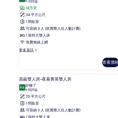
相
9.8 分，滿分 10 分
豪
(11
11 則評論
則
片
華
城市景
評
雙
34 平方公尺
論)
人
1 間臥室
房
可容納 3 人 (依實際入住人數計費)
(附
1 張特大雙人床
浴
免費無線上網
缸)-
更
更多資訊
多
覺
豪
查看價
醒
華
雙
尊
人
高級雙人房-夜幕菁英雙人房 |
顯
爵
7
房
高級雙人房-夜幕菁英雙人房
示
(附
景
好極了
浴
9.6
9.6 分，滿分 10 分
高
(4
觀
4 則評論
缸)-
則
級
25 平方公尺
雙
覺
評
醒
雙
1 間臥室
人
尊
論)
人
可容納 3 人 (依實際入住人數計費)
房
爵
景
房-
1 張特大雙人床