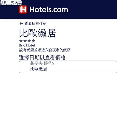
跳到主要內容
查看所有住宿
比歐緻居
4.0
Brio Hotel
星
設有餐廳並鄰近六合夜市的飯店
級
選擇日期以查看價格
住
想要去哪裡？
宿
比
歐
緻
居
的