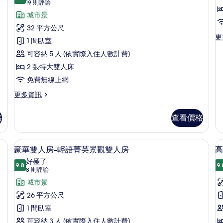
9.8 分，滿分 10 分
豪
(19
單
19 則評論
房-
光
則
華
城市景
人
光
豪
評
影
華
四
32 平方公尺
或
精
雙
論)
更
更
人
1 間臥室
雙
緻
人
多
單
房
房-
可容納 5 人 (依實際入住人數計費)
凝
人
人
的
神
喚
2 張特大雙人床
房
或
詳
菁
雙
情
日
免費無線上網
的
英
人
景
經
所
更
更多資訊
房
觀
多
典
的
有
無
豪
詳
障
格
查看價格
景
相
華
情
礙
四
觀
片
雙
人
 高級寢具、免費迷你吧、客房內保險箱、書桌
高級寢具、免費迷你吧、客房內保險箱
顯
床
四
6
房-
豪華雙人房-輕語菁英景觀雙人房
高
房
示
喚
人
好極了
的
日
9.8
9.
9.8 分，滿分 10 分
豪
(8
房
8 則評論
詳
經
情
則
華
城市景
的
典
評
景
雙
26 平方公尺
所
觀
論)
人
1 間臥室
有
四
人
房-
可容納 3 人 (依實際入住人數計費)
房