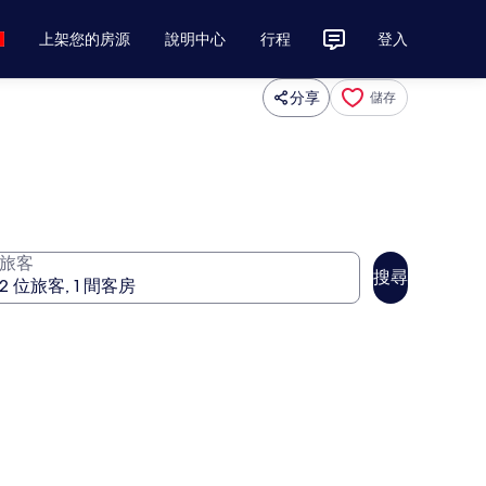
上架您的房源
說明中心
行程
登入
分享
儲存
旅客
搜尋