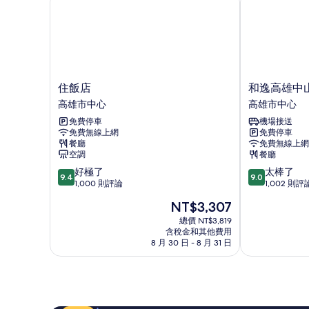
的
有
詳
相
情
片
住
和
住飯店
和逸高雄中
飯
逸
高雄市中心
高雄市中心
店
高
免費停車
機場接送
高
雄
免費無線上網
免費停車
雄
中
餐廳
免費無線上網
市
山
空調
餐廳
中
館
9.4
9.0
好極了
太棒了
心
高
9.4
9.0
分，
分，
1,000 則評論
1,002 則評
雄
滿
滿
市
現
NT$3,307
分
分
中
在
10
10
總價 NT$3,819
心
價
含稅金和其他費用
分，
分，
格
8 月 30 日 - 8 月 31 日
好
太
為
極
棒
NT$3,307
了，
了，
1,000
1,002
則
則
評
評