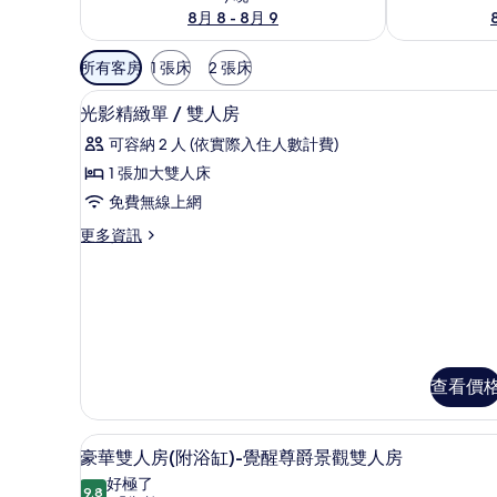
8月 8 - 8月 9
可
所有客房
1 張床
2 張床
用
高級寢具、免費迷你吧、客房
顯
的
11
光影精緻單 / 雙人房
示
客
可容納 2 人 (依實際入住人數計費)
房
光
1 張加大雙人床
篩
影
免費無線上網
選
精
條
更
更多資訊
緻
件
多
單
光
影
/
精
雙
緻
單
人
/
房
查看價
雙
的
人
房
所
豪華雙人房(附浴缸)-覺醒尊爵景
顯
14
的
豪華雙人房(附浴缸)-覺醒尊爵景觀雙人房
有
示
詳
好極了
情
9.8