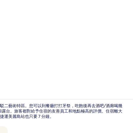
外觀
和駁二藝術特區。您可以到餐廳打打牙祭，吃飽後再去酒吧/酒廊喝幾
和露台。旅客都對給予住宿的友善員工和地點極高的評價。住宿離大
捷運美麗島站也只要 7 分鐘。
大廳