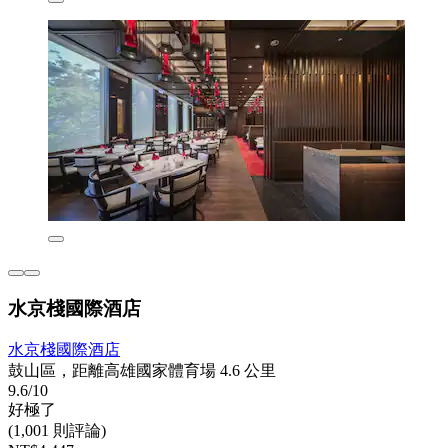
水京棧國際酒店
水京棧國際酒店
鼓山區，距離高雄國家體育場 4.6 公里
9.6/10
好極了
(1,001 則評論)