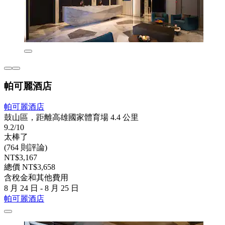
帕可麗酒店
帕可麗酒店
鼓山區，距離高雄國家體育場 4.4 公里
9.2/10
太棒了
(764 則評論)
NT$3,167
總價 NT$3,658
含稅金和其他費用
8 月 24 日 - 8 月 25 日
帕可麗酒店