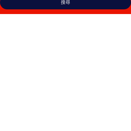
搜尋
秝
芯
旅
店
駁
二