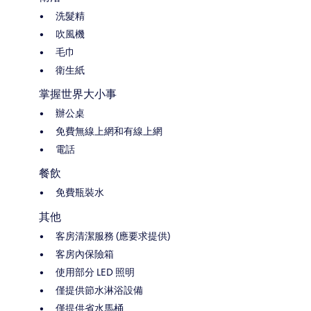
洗髮精
吹風機
毛巾
衛生紙
掌握世界大小事
辦公桌
免費無線上網和有線上網
電話
餐飲
免費瓶裝水
其他
客房清潔服務 (應要求提供)
客房內保險箱
使用部分 LED 照明
僅提供節水淋浴設備
僅提供省水馬桶