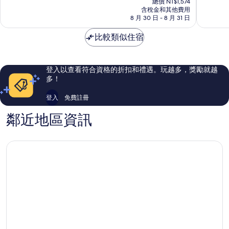
心
高
10
10
總價 NT$1,574
價
含稅金和其他費用
雄
分，
分，
格
8 月 30 日 - 8 月 31 日
市
太
有
為
中
棒
夠
NT$1,363
比較類似住宿
心
了，
讚，
514
1,005
則
則
評
評
登入以查看符合資格的折扣和禮遇。玩越多，獎勵就越
論
論
多！
登入
免費註冊
鄰近地區資訊