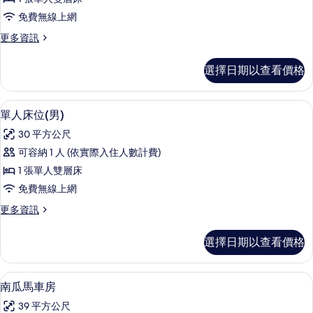
相
詳
床
情
片
免費無線上網
位
更
更多資訊
(女)
多
的
單
選擇日期以查看價格
人
所
床
有
位
羽絨被、免費迷你吧、客房內保險箱、
顯
4
(女)
單人床位(男)
相
示
的
片
30 平方公尺
詳
單
情
可容納 1 人 (依實際入住人數計費)
人
1 張單人雙層床
床
免費無線上網
位
更
更多資訊
(男)
多
的
單
選擇日期以查看價格
人
所
床
有
位
南瓜馬車房 | 羽絨被、免費迷你吧、
顯
4
(男)
南瓜馬車房
相
示
的
片
39 平方公尺
詳