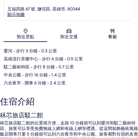
五福四路 67 號, 鹽埕區, 高雄市, 80344
顯示地圖
地圖
附近景點
附近交通
餐廳
愛河
- 步行 3 分鐘
- 0.3 公里
高雄流行音樂中心
- 步行 6 分鐘
- 0.5 公里
駁二藝術特區
- 步行 8 分鐘
- 0.7 公里
中央公園
- 步行 16 分鐘
- 1.4 公里
六合夜市
- 開車 6 分鐘
- 2.4 公里
住宿介紹
秝芯旅店駁二館
秝芯旅店駁二館的位置很方便，走路 10 分鐘就可以到愛河和駁二藝術特
區。旅客可以享受免費無線上網和有線上網等禮遇。從這間裝飾藝術風格
飯店開車只要 5 分鐘就可以到六合夜市和中央公園。旅客都對住宿的友善