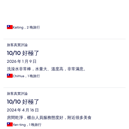
Kaiting，2 晚旅行
旅客真實評論
10/10 好極了
2026 年 1 月 9 日
洗澡水非常棒，水量大、溫度高，非常滿意。
ChiHua，1 晚旅行
旅客真實評論
10/10 好極了
2024 年 4 月 16 日
房間乾淨，櫃台人員服務態度好，附近很多美食
Yan-ting，1 晚旅行