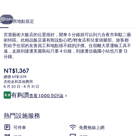
店
一個
下一個
的
108+
簡介
客房
地點
規定
相
宮賞藝術大飯店的位置很好，開車 5 分鐘就可以到六合夜市和駁二藝
片
術特區。此精品飯店還有附設點心吧/輕食店和兒童俱樂部。旅客都
對給予住宿的友善員工和地點很不錯的評價。住宿離大眾運輸工具不
集
遠，走路到捷運美麗島站只要 4 分鐘，到捷運信義國小站也只要 12
分鐘。
目
NT$1,367
前
總價 NT$1,579
的
含稅金和其他費用
總統套房, 1 間臥室 | 客房景觀
價
8 月 30 日 - 8 月 31 日
格
評
有夠讚
8.8
查看 1,000 則評論
是
8.8 分，滿分 10 分，
論
NT$1,367
熱門設施服務
可停車
免費無線上網