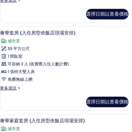
更多資訊
的
多
所
行
選擇日期以查看價格
政
有
三
相
人
奢華套房 (入住房型依飯店現場安排) 
顯
12
套
奢華套房 (入住房型依飯店現場安排)
片
示
房
城市景
的
奢
詳
55 平方公尺
華
情
1 間臥室
套
可容納 3 人 (依實際入住人數計費)
房
1 張特大雙人床
(入
免費無線上網
住
更
更多資訊
房
多
型
奢
選擇日期以查看價格
華
依
套
飯
房
奢華家庭套房 (入住房型依飯店現場安排
顯
8
(入
奢華家庭套房 (入住房型依飯店現場安排)
店
示
住
現
城市景
房