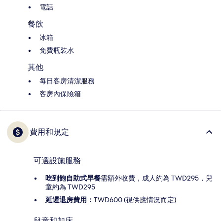
電話
餐飲
冰箱
免費瓶裝水
其他
每日客房清潔服務
客房內保險箱
費用和規定
可選設施服務
吃到飽自助式早餐
需額外收費，成人約為 TWD295，兒
童約為 TWD295
延遲退房費用：
TWD600 (視供應情況而定)
兒童和加床