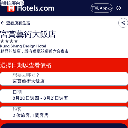
跳到主要內容
下載 App
查看所有住宿
宮賞藝術大飯店
4.0
Kung Shang Design Hotel
星
精品的飯店，設有餐廳並鄰近六合夜市
級
住
選擇日期以查看價格
宿
想要去哪裡？
日期
旅客