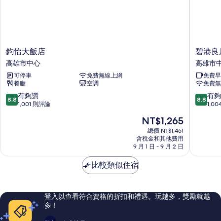
人
入
住)
的
詳
情
鈞
碧
鈞怡大飯店
碧港良
怡
港
高雄市中心
高雄市
大
良
可停車
免費無線上網
免費早
飯
居
餐廳
空調
免費無
店
商
高
旅
8.8
8.8
有夠讚
有夠
8.8
8.8
雄
站
分，
分，
1,001 則評論
1,0
市
前
滿
滿
現
NT$1,265
中
館
分
分
在
心
高
10
10
總價 NT$1,461
價
含稅金和其他費用
雄
分，
分，
格
9 月 1 日 - 9 月 2 日
市
有
有
為
中
夠
夠
NT$1,265
比較類似住宿
心
讚，
讚，
1,001
1,004
則
則
評
評
登入以查看符合資格的折扣和禮遇。玩越多，獎勵就越
論
論
多！