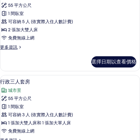
行
的
55 平方公尺
政
詳
1 間臥室
情
家
可容納 5 人 (依實際入住人數計費)
庭
2 張加大雙人床
套
免費無線上網
房
更
更多資訊
的
多
所
行
選擇日期以查看價格
政
有
家
相
庭
客房景觀
顯
9
套
行政三人套房
片
示
房
城市景
的
行
詳
55 平方公尺
政
情
1 間臥室
三
可容納 3 人 (依實際入住人數計費)
人
1 張加大雙人床和 1 張加大單人床
套
免費無線上網
房
更