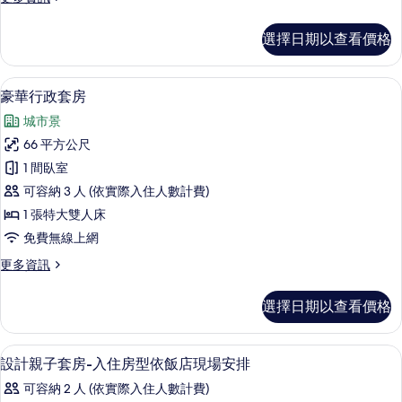
臥
排)
多
有
的
室
總
詳
選擇日期以查看價格
相
統
的
情
套
片
所
房,
豪華行政套房 | 客房內保險箱、書桌
顯
9
1
有
豪華行政套房
示
間
相
城市景
臥
豪
片
室
66 平方公尺
華
的
1 間臥室
詳
行
情
可容納 3 人 (依實際入住人數計費)
政
1 張特大雙人床
套
免費無線上網
房
更
更多資訊
的
多
所
豪
選擇日期以查看價格
華
有
行
相
政
客房內保險箱、書桌、隔音、免費無線
顯
12
套
設計親子套房-入住房型依飯店現場安排
片
示
房
可容納 2 人 (依實際入住人數計費)
的
設