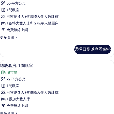
設
的
55 平方公尺
計
詳
1 間臥室
情
家
可容納 4 人 (依實際入住人數計費)
庭
1 張特大雙人床和 2 張單人雙層床
房
免費無線上網
(入
更
更多資訊
住
多
房
設
選擇日期以查看價格
計
型
家
依
庭
總統套房, 1 間臥室 | 客房內保險箱
顯
12
房
總統套房, 1 間臥室
飯
示
(入
店
城市景
住
總
房
現
72 平方公尺
統
型
場
1 間臥室
依
套
飯
安
可容納 3 人 (依實際入住人數計費)
房,
店
排)
1 張加大雙人床
現
1
的
免費無線上網
場
間
安
所
更
更多資訊