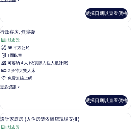
入
安
多
所
排)
住
不
的
選擇日期以查看價格
有
指
時
詳
定
相
情
由
房
客房內保險箱、書桌、隔音、免費無線
顯
片
6
型
飯
行政客房, 無障礙
示
-
店
城市景
入
行
安
住
55 平方公尺
政
時
排
1 間臥室
由
客
的
飯
可容納 4 人 (依實際入住人數計費)
房,
店
所
2 張特大雙人床
安
無
有
免費無線上網
排
障
的
相
更
更多資訊
詳
礙
多
片
情
的
行
選擇日期以查看價格
政
所
客
有
房,
設計家庭房 (入住房型依飯店現場安排)
顯
11
無
設計家庭房 (入住房型依飯店現場安排)
相
示
障
片
城市景
礙