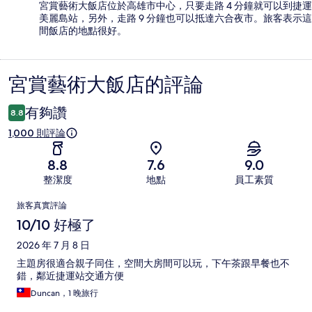
宮賞藝術大飯店位於高雄市中心，只要走路 4 分鐘就可以到捷運
美麗島站，另外，走路 9 分鐘也可以抵達六合夜市。旅客表示這
間飯店的地點很好。
宮賞藝術大飯店的評論
評
論
有夠讚
8.8
1,000 則評論
8.8
7.6
9.0
整潔度
地點
員工素質
評
旅客真實評論
論
10/10 好極了
2026 年 7 月 8 日
主題房很適合親子同住，空間大房間可以玩，下午茶跟早餐也不
錯，鄰近捷運站交通方便
Duncan，1 晚旅行