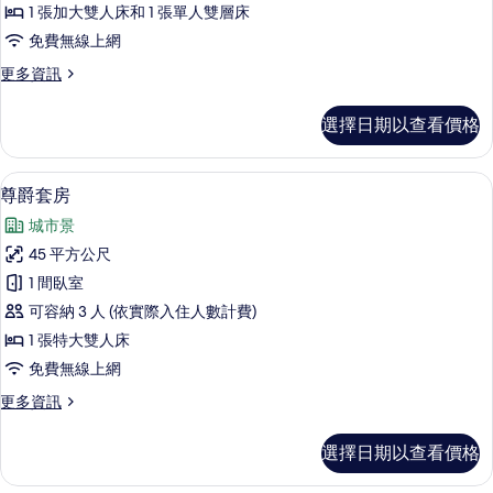
詳
1 張加大雙人床和 1 張單人雙層床
計
情
免費無線上網
親
更
更多資訊
子
多
套
設
選擇日期以查看價格
計
房-
親
入
子
尊爵套房 | 客房內保險箱、書桌、隔
顯
3
套
尊爵套房
住
示
房-
房
城市景
入
尊
住
型
45 平方公尺
爵
房
依
1 間臥室
型
套
依
飯
可容納 3 人 (依實際入住人數計費)
房
飯
店
1 張特大雙人床
店
的
現
免費無線上網
現
所
場
場
更
更多資訊
安
有
多
安
排
相
尊
的
選擇日期以查看價格
排
爵
片
詳
套
的
情