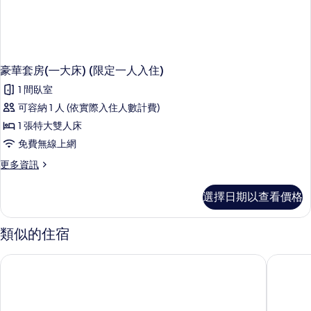
詳
情
豪華套房(㇐大床) (限定一人入住)
1 間臥室
可容納 1 人 (依實際入住人數計費)
1 張特大雙人床
免費無線上網
更
更多資訊
多
豪
選擇日期以查看價格
華
套
房
類似的住宿
(㇐
大
鈞怡大飯店
碧港良居
床)
(限
定
一