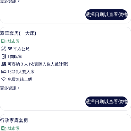
排
更
更多資訊
的
的
多
的
詳
所
豪
情
選擇日期以查看價格
所
華
有
兩
有
相
床
豪華套房(㇐大床) | 客房內保險箱、
顯
相
12
套
豪華套房(㇐大床)
片
示
房
片
城市景
的
豪
詳
55 平方公尺
華
情
1 間臥室
套
可容納 3 人 (依實際入住人數計費)
房
1 張特大雙人床
(㇐
免費無線上網
大
更
更多資訊
床)
多
的
豪
選擇日期以查看價格
華
所
套
有
房
行政家庭套房 | 客廳 | LED 液晶電視
顯
9
(㇐
行政家庭套房
相
示
大
片
城市景
床)