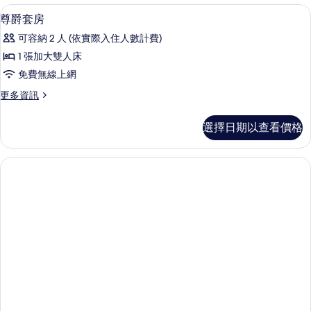
房
客房內保險箱、書桌、隔音、免費無線
顯
所
3
的
尊爵套房
示
詳
有
可容納 2 人 (依實際入住人數計費)
情
尊
相
1 張加大雙人床
爵
片
免費無線上網
套
更
更多資訊
房
多
的
尊
選擇日期以查看價格
爵
所
套
有
房
的
相
詳
片
情