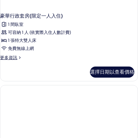
豪華行政套房(限定一人入住)
1 間臥室
可容納 1 人 (依實際入住人數計費)
1 張特大雙人床
免費無線上網
更
更多資訊
多
豪
選擇日期以查看價格
華
行
政
套
房
(限
定
一
人
入
住)
的