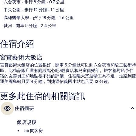
六合夜市
- 步行 8 分鐘
- 0.7 公里
中央公園
- 步行 12 分鐘
- 1.1 公里
高雄醫學大學
- 步行 18 分鐘
- 1.6 公里
愛河
- 開車 5 分鐘
- 2.4 公里
住宿介紹
宮賞藝術大飯店
宮賞藝術大飯店的位置很好，開車 5 分鐘就可以到六合夜市和駁二藝術特
區。此精品飯店還有附設點心吧/輕食店和兒童俱樂部。旅客都對給予住
宿的友善員工和地點很不錯的評價。住宿離大眾運輸工具不遠，走路到捷
運美麗島站只要 4 分鐘，到捷運信義國小站也只要 12 分鐘。
更多此住宿的相關資訊
住宿摘要
飯店規模
56 間客房