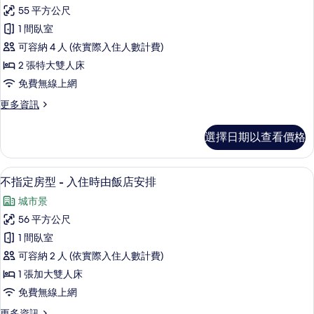
奢
型
場
55 平方公尺
華
依
安
1 間臥室
飯
家
店
排)
可容納 4 人 (依實際入住人數計費)
庭
現
的
2 張特大雙人床
場
套
所
免費無線上網
安
房
排)
有
更
更多資訊
的
(入
多
相
詳
住
奢
情
選擇日期以查看價格
片
華
房
家
型
庭
客房內保險箱、書桌、隔音、免費無線
顯
13
套
不指定房型 - 入住時由飯店安排
依
示
房
飯
城市景
(入
不
住
店
56 平方公尺
指
房
現
1 間臥室
型
定
依
場
可容納 2 人 (依實際入住人數計費)
房
飯
安
1 張加大雙人床
店
型
排)
免費無線上網
現
-
場
的
更
更多資訊