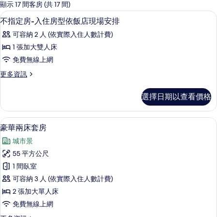
的
顯示 17 間客房 (共 17 間)
客
客房內保險箱、書桌、隔音、免費無線
顯
13
不指定房-入住房型依飯店現場安排
房
示
篩
可容納 2 人 (依實際入住人數計費)
不
選
1 張加大雙人床
指
條
免費無線上網
定
件
更
更多資訊
房-
多
入
不
選擇日期以查看價格
指
住
定
房
房-
豪華兩床套房 | 起居區 | LED 液晶電視
顯
7
入
豪華兩床套房
型
示
住
依
城市景
房
豪
型
飯
55 平方公尺
華
依
店
1 間臥室
飯
兩
店
現
可容納 3 人 (依實際入住人數計費)
床
現
場
2 張加大單人床
場
套
安
免費無線上網
安
房
排