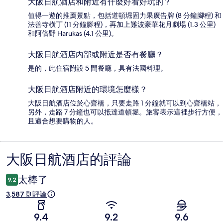
大阪日航酒店和附近有什麼好看好玩的？
值得一遊的推薦景點，包括道頓堀固力果廣告牌 (8 分鐘腳程) 和
法善寺橫丁 (11 分鐘腳程)，再加上難波豪華花月劇場 (1.3 公里)
和阿倍野 Harukas (4.1 公里)。
大阪日航酒店內部或附近是否有餐廳？
是的，此住宿附設 5 間餐廳，具有法國料理。
大阪日航酒店附近的環境怎麼樣？
大阪日航酒店位於心齋橋，只要走路 1 分鐘就可以到心齋橋站，
另外，走路 7 分鐘也可以抵達道頓堀。旅客表示這裡步行方便，
且適合想要購物的人。
大阪日航酒店的評論
評
論
太棒了
9.2
3,587 則評論
9.4
9.2
9.6