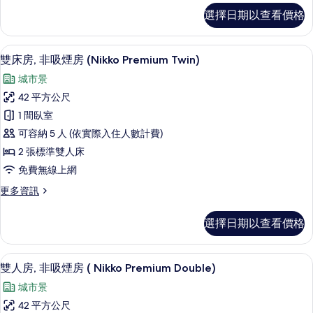
煙
經
選擇日期以查看價格
濟
房
雙
的
人
客房內保險箱、遮光布/窗簾、熨斗/熨
顯
7
房,
雙床房, 非吸煙房 (Nikko Premium Twin)
所
示
非
有
城市景
吸
雙
煙
相
42 平方公尺
床
房
片
1 間臥室
的
房,
詳
可容納 5 人 (依實際入住人數計費)
非
情
2 張標準雙人床
吸
免費無線上網
煙
更
更多資訊
房
多
(Nikko
雙
選擇日期以查看價格
床
Premium
房,
Twin)
非
客房內保險箱、遮光布/窗簾、熨斗/熨
顯
的
6
吸
雙人房, 非吸煙房 ( Nikko Premium Double)
示
煙
所
城市景
房
雙
有
(Nikko
42 平方公尺