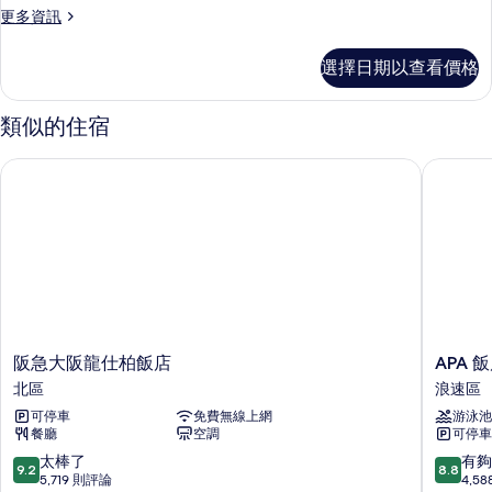
相
詳
更
更多資訊
吸
片
情
多
煙
行
選擇日期以查看價格
政
房
套
(Nikko
房,
類似的住宿
非
Executive
吸
Suite,Lounge
阪急大阪龍仕柏飯店
APA 
煙
Access)
房
的
(Nikko
Executive
所
Suite,Lounge
有
Access)
的
相
詳
片
情
阪
APA
阪急大阪龍仕柏飯店
APA
急
飯
北區
浪速區
大
店
可停車
免費無線上網
游泳池
阪
&
餐廳
空調
可停車
龍
度
仕
假
9.2
8.8
太棒了
有夠
9.2
8.8
柏
村
分，
分，
5,719 則評論
4,5