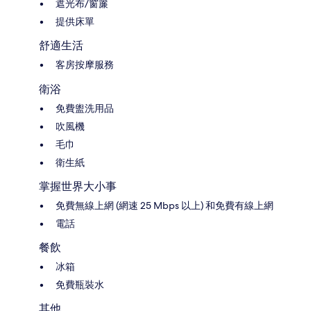
遮光布/窗簾
提供床單
舒適生活
客房按摩服務
衛浴
免費盥洗用品
吹風機
毛巾
衛生紙
掌握世界大小事
免費無線上網 (網速 25 Mbps 以上) 和免費有線上網
電話
餐飲
冰箱
免費瓶裝水
其他