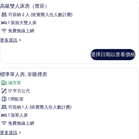
客房內保險箱、遮光布/窗簾、熨斗/熨
顯
片
6
詳
高級雙人床房（禁菸）
示
情
可容納 2 人 (依實際入住人數計費)
高
1 張加大雙人床
級
免費無線上網
雙
更
更多資訊
人
多
床
高
選擇日期以查看價格
級
房
雙
（禁
人
客房內保險箱、遮光布/窗簾、熨斗/熨
顯
6
床
標準單人房, 非吸煙房
菸）
示
房
的
城市景
（禁
標
菸）
所
17 平方公尺
準
的
有
1 間臥室
詳
單
情
相
可容納 1 人 (依實際入住人數計費)
人
片
1 張單人床
房,
免費無線上網
非
更
更多資訊
吸
多