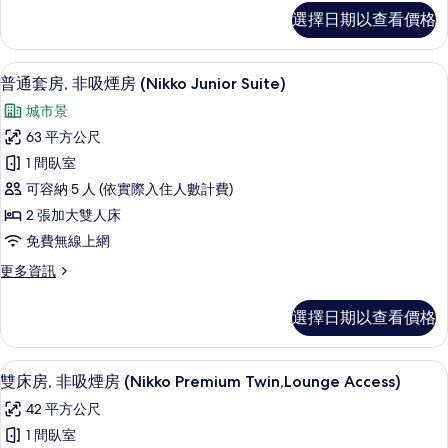
房
行
選擇日期以查看價格
政
(Nikko
套
Executive
房,
客房內保險箱、遮光布/窗簾、熨斗/熨
顯
Suite)
7
非
普通套房, 非吸煙房 (Nikko Junior Suite)
示
吸
的
城市景
煙
普
所
房
63 平方公尺
通
(Nikko
有
1 間臥室
Executive
套
相
Suite)
可容納 5 人 (依實際入住人數計費)
房,
片
的
2 張加大雙人床
詳
非
免費無線上網
情
吸
更
更多資訊
煙
多
房
普
選擇日期以查看價格
通
(Nikko
套
Junior
房,
客房內保險箱、遮光布/窗簾、熨斗/熨
顯
Suite)
6
非
雙床房, 非吸煙房 (Nikko Premium Twin,Lounge Access)
示
吸
的
42 平方公尺
煙
雙
所
房
1 間臥室