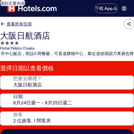
跳到主要內容
下載 App
查看所有住宿
大阪日航酒店
4.0
Hotel Nikko Osaka
星
市中心飯店，附設5 間餐廳，可直達購物中心，鄰近道頓堀固力果廣告牌
級
住
選擇日期以查看價格
宿
想要去哪裡？
日期
旅客