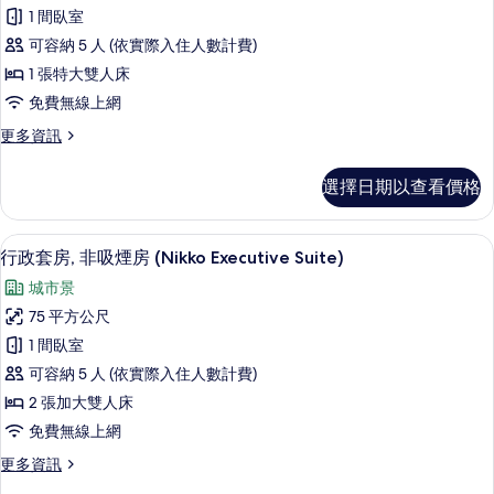
人
Premium
相
1 間臥室
Twin)
房,
片
的
可容納 5 人 (依實際入住人數計費)
非
詳
1 張特大雙人床
情
吸
免費無線上網
煙
更
更多資訊
房
多
(
雙
選擇日期以查看價格
人
Nikko
房,
Premium
非
客房內保險箱、遮光布/窗簾、熨斗/熨
顯
Double)
8
吸
行政套房, 非吸煙房 (Nikko Executive Suite)
示
煙
的
城市景
房
行
所
(
75 平方公尺
政
有
Nikko
1 間臥室
Premium
套
相
Double)
可容納 5 人 (依實際入住人數計費)
房,
片
的
2 張加大雙人床
詳
非
免費無線上網
情
吸
更
更多資訊
煙
多