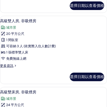
煙
經
選擇日期以查看價格
濟
房
雙
(Superior)
人
客房內保險箱、遮光布/窗簾、熨斗/熨
顯
6
房,
的
高級雙人房, 非吸煙房
示
非
所
城市景
吸
高
有
煙
20 平方公尺
級
房
相
1 間臥室
(Superior)
雙
片
的
可容納 3 人 (依實際入住人數計費)
人
詳
1 張標準雙人床
情
房,
免費無線上網
非
更
更多資訊
吸
多
煙
高
選擇日期以查看價格
級
房
雙
的
人
客房內保險箱、遮光布/窗簾、熨斗/熨
顯
6
房,
高級雙床房, 非吸煙房
所
示
非
有
城市景
吸
高
煙
相
24 平方公尺