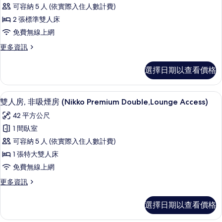
床
(Nikko
有
可容納 5 人 (依實際入住人數計費)
Junior
房,
相
Suite)
2 張標準雙人床
非
片
的
免費無線上網
詳
吸
情
更
更多資訊
煙
多
房
雙
選擇日期以查看價格
床
(Nikko
房,
Premium
非
客房內保險箱、遮光布/窗簾、熨斗/熨
顯
Twin,Lounge
6
吸
雙人房, 非吸煙房 (Nikko Premium Double,Lounge Access)
示
煙
Access)
42 平方公尺
房
雙
的
(Nikko
1 間臥室
人
所
Premium
可容納 5 人 (依實際入住人數計費)
Twin,Lounge
房,
有
Access)
1 張特大雙人床
非
相
的
免費無線上網
詳
吸
片
情
更
更多資訊
煙
多
房
雙
選擇日期以查看價格
人
(Nikko
房,