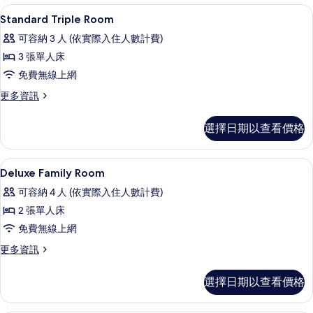
客
客房內保險箱、遮光布/窗簾、熨斗/熨
顯
1
Standard Triple Room
房
示
篩
可容納 3 人 (依實際入住人數計費)
Standard
選
3 張單人床
Triple
條
免費無線上網
Room
件
的
更
更多資訊
多
所
Standard
選擇日期以查看價格
有
Triple
Room
相
的
客房內保險箱、遮光布/窗簾、熨斗/熨
顯
片
1
詳
Deluxe Family Room
示
情
可容納 4 人 (依實際入住人數計費)
Deluxe
2 張單人床
Family
免費無線上網
Room
的
更
更多資訊
多
所
Deluxe
選擇日期以查看價格
有
Family
Room
相
的