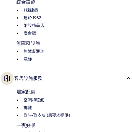
綜合設施
1 棟建築
建於 1982
附設精品店
宴會廳
無障礙設施
無障礙通道
電梯
客房設施服務
居家配備
空調和暖氣
拖鞋
熨斗/熨衣板 (應要求提供)
一夜好眠