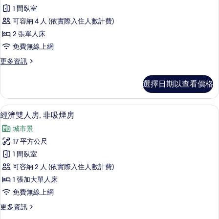
級
房
片
1 間臥室
的
雙
詳
可容納 4 人 (依實際入住人數計費)
床
情
2 張單人床
房,
免費無線上網
非
更
更多資訊
吸
多
煙
高
選擇日期以查看價格
級
房
雙
的
床
客房內保險箱、遮光布/窗簾、熨斗/熨
顯
6
房,
經濟雙人房, 非吸煙房
所
示
非
有
城市景
吸
經
煙
相
17 平方公尺
濟
房
片
1 間臥室
的
雙
詳
可容納 2 人 (依實際入住人數計費)
人
情
1 張加大單人床
房,
免費無線上網
非
更
更多資訊
吸
多