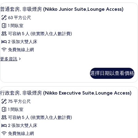
Premium
非
客房內保險箱、遮光布/窗簾、熨斗/熨
顯
Double,Lounge
8
吸
普通套房, 非吸煙房 (Nikko Junior Suite,Lounge Access)
示
煙
Access)
63 平方公尺
房
普
的
(Nikko
1 間臥室
通
所
Premium
可容納 5 人 (依實際入住人數計費)
Double,Lounge
套
有
Access)
2 張加大雙人床
房,
相
的
免費無線上網
詳
非
片
情
更
更多資訊
吸
多
煙
普
選擇日期以查看價格
通
房
套
(Nikko
房,
客房內保險箱、遮光布/窗簾、熨斗/熨
顯
9
非
Junior
行政套房, 非吸煙房 (Nikko Executive Suite,Lounge Access)
示
吸
Suite,Lounge
75 平方公尺
煙
行
Access)
房
1 間臥室
政
的
(Nikko
可容納 5 人 (依實際入住人數計費)
Junior
套
所
Suite,Lounge
2 張加大雙人床
房,
有
Access)
免費無線上網
的
非