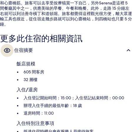
和心齋橋筋。旅客可以去享受按摩犒賞一下自己，另外Serena是這裡 5
間餐廳其中之一，供應美味的早餐、午餐和晚餐。此外，走路 15 分鐘左
右就可以到法善寺橫丁和道頓堀。旅客都覺得這裡觀光很方便，離大眾運
輸工具也很近，從住宿走幾步路就可以到心齋橋站，到四橋站也只要 5 分
鐘。
更多此住宿的相關資訊
住宿摘要
飯店規模
605 間客房
32 層樓
入住/退房
入住登記開始時間：15:00；入住登記結束時間：00:00
辦理入住手續的最低年齡：18 歲
退房時間：11:00
入住特別注意事項
抵達住宿時櫃台會有服務人員接待旅客