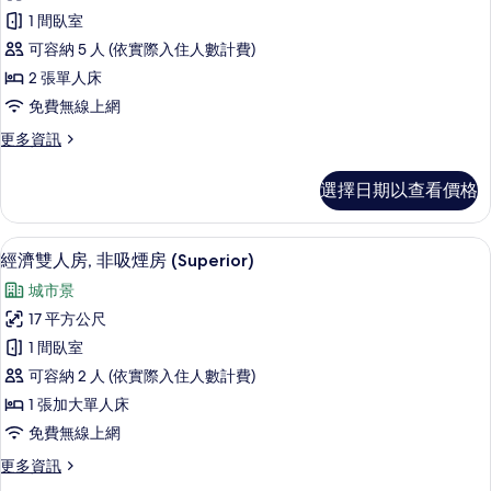
準
房
片
1 間臥室
的
雙
詳
可容納 5 人 (依實際入住人數計費)
床
情
2 張單人床
房,
免費無線上網
非
更
更多資訊
吸
多
煙
標
選擇日期以查看價格
準
房
雙
的
床
經濟雙人房, 非吸煙房 (Superior
顯
6
房,
經濟雙人房, 非吸煙房 (Superior)
所
示
非
有
城市景
吸
經
煙
相
17 平方公尺
濟
房
片
1 間臥室
的
雙
詳
可容納 2 人 (依實際入住人數計費)
人
情
1 張加大單人床
房,
免費無線上網
非
更
更多資訊
吸
多