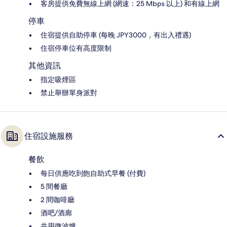
客房提供免費無線上網 (網速：25 Mbps 以上) 和有線上網
停車
住宿提供自助停車 (每晚 JPY3000，有出入禮遇)
住宿停車位有高度限制
其他資訊
指定吸煙區
禁止舉辦單身派對
住宿設施服務
餐飲
每日供應吃到飽自助式早餐 (付費)
5 間餐廳
2 間咖啡廳
酒吧/酒廊
共用微波爐