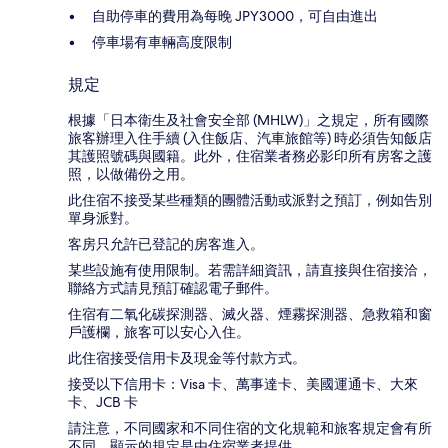
自助停車的費用為每晚 JPY3000，可自由進出
停車場有車輛高度限制
規定
根據「日本衛生及社會安全部 (MHLW)」之規定，所有國際
旅客辦理入住手續 (入住飯店、汽車旅館等) 時必須告知飯店
其護照號碼與國籍。此外，住宿業者務必影印所有房客之護
照，以做備份之用。
此住宿不接受某些種類的團體活動或派對之預訂，例如告別
單身派對。
客房只允許已登記的房客進入。
某些設施有使用限制。若需詳細資訊，請直接與住宿接洽，
聯絡方式請見預訂確認電子郵件。
住宿有二氧化碳探測器、滅火器、煙霧探測器、急救箱和窗
戶護欄，旅客可以安心入住。
此住宿接受信用卡及現金等付款方式。
接受以下信用卡：Visa 卡、萬事達卡、美國運通卡、大來
卡、JCB 卡
請注意，不同國家和不同住宿的文化規範和旅客規定會有所
不同，顯示的規定是由住宿業者提供。