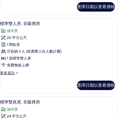
煙
標
選擇日期以查看價格
準
房
單
的
人
標準雙人房, 非吸煙房 | 客房內保險
顯
5
房,
標準雙人房, 非吸煙房
所
示
非
有
城市景
吸
標
煙
相
20 平方公尺
準
房
片
1 間臥室
的
雙
詳
可容納 3 人 (依實際入住人數計費)
人
情
1 張標準雙人床
房,
免費無線上網
非
更
更多資訊
吸
多
煙
標
選擇日期以查看價格
準
房
雙
的
人
客房內保險箱、遮光布/窗簾、熨斗/熨
顯
5
房,
標準雙床房, 非吸煙房
所
示
非
有
城市景
吸
標
煙
相
24 平方公尺