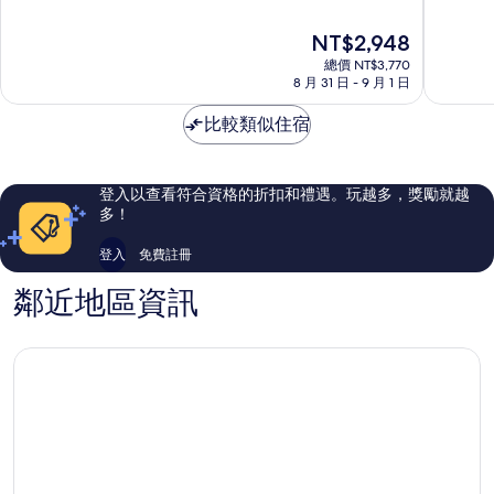
飯
〈大
滿
滿
店
阪
分
分
現
NT$2,948
北
難
10
10
在
區
總價 NT$3,770
波
分，
分，
價
8 月 31 日 - 9 月 1 日
車
太
有
格
站
棒
夠
為
比較類似住宿
前
了，
讚，
NT$2,948
塔〉
5,719
4,588
浪
則
則
速
評
評
登入以查看符合資格的折扣和禮遇。玩越多，獎勵就越
區
論
論
多！
登入
免費註冊
鄰近地區資訊