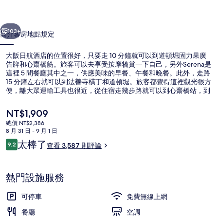
的
一個
下一個
相
103+
簡介
客房
地點
規定
片
大阪日航酒店的位置很好，只要走 10 分鐘就可以到道頓堀固力果廣
集
告牌和心齋橋筋。旅客可以去享受按摩犒賞一下自己，另外Serena是
這裡 5 間餐廳其中之一，供應美味的早餐、午餐和晚餐。此外，走路
15 分鐘左右就可以到法善寺橫丁和道頓堀。旅客都覺得這裡觀光很方
便，離大眾運輸工具也很近，從住宿走幾步路就可以到心齋橋站，到
四橋站也只要 5 分鐘。
目
NT$1,909
前
總價 NT$2,386
的
8 月 31 日 - 9 月 1 日
大廳
價
評
太棒了
9.2
查看 3,587 則評論
格
9.2 分，滿分 10 分，
論
是
NT$1,909
熱門設施服務
可停車
免費無線上網
餐廳
空調