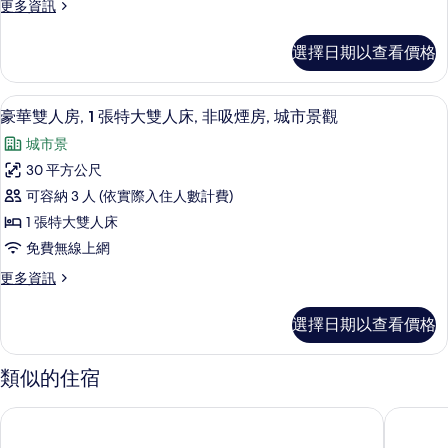
房,
吸
更
更多資訊
2
煙
多
城
張
房,
標
市
選擇日期以查看價格
城
準
單
市
景
雙
人
景
床
觀
豪華雙人房, 1 張特大雙人床, 非吸煙
顯
觀
2
房,
床,
豪華雙人房, 1 張特大雙人床, 非吸煙房, 城市景觀
的
的
示
2
非
城市景
詳
張
所
豪
情
吸
單
30 平方公尺
有
華
人
煙
可容納 3 人 (依實際入住人數計費)
床,
相
雙
房,
非
1 張特大雙人床
片
人
吸
城
免費無線上網
煙
房,
市
房,
更
更多資訊
1
城
多
景
張
市
豪
觀
選擇日期以查看價格
景
華
特
觀
的
雙
大
的
人
類似的住宿
所
詳
房,
雙
有
情
1
人
城市商旅高雄真愛館
陽光大飯
張
相
床,
特