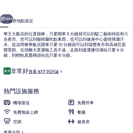
相
一個
下一個
片
128+
簡介
客房
地點
規定
集
華王大飯店的位置很棒，只要開車 5 分鐘就可以到駁二藝術特區和六
合夜市。您可以到咖啡廳吃點東西，也可以到健身中心盡情揮灑汗
水。從這間奢華飯店開車只要 10 分鐘就可以到瑞豐夜市和高雄巨蛋
體育館。住宿離大眾運輸工具不遠，走路到捷運鹽埕埔站只要 6 分
鐘，到輕軌真愛碼頭站也只要 8 分鐘。
評
非常好
8.0
查看 677 則評論
8.0 分，滿分 10 分，
論
入口
熱門設施服務
機場接送
免費停車
免費無線上網
餐廳
空調
健身房
查看全部