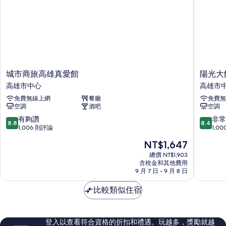
片
大
非
雙
吸
人
床,
煙
非
房,
吸
煙
城
房,
城
陽
城市商旅高雄真愛館
陽光大
市
城
市
光
高雄市中心
高雄市
市
景
商
大
景
免費無線上網
餐廳
免費無
旅
飯
觀
觀
空調
酒吧
空調
高
店
的
的
雄
高
8.8
8.4
有夠讚
非常
詳
8.8
8.4
所
真
雄
分，
分，
1,006 則評論
1,0
情
愛
市
滿
滿
有
現
NT$1,647
館
中
分
分
在
相
高
心
10
10
總價 NT$1,903
價
雄
含稅金和其他費用
分，
分，
片
格
9 月 7 日 - 9 月 8 日
市
有
非
為
中
夠
常
NT$1,647
比較類似住宿
心
讚，
好，
1,006
1,000
則
則
評
評
登入以查看符合資格的折扣和禮遇。玩越多，獎勵就越