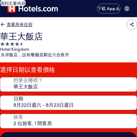
跳到主要內容
下載 App
查看所有住宿
華王大飯店
4.5
Hotel Kingdom
星
水岸飯店，設有餐廳並鄰近六合夜市
級
住
選擇日期以查看價格
宿
想要去哪裡？
日期
旅客