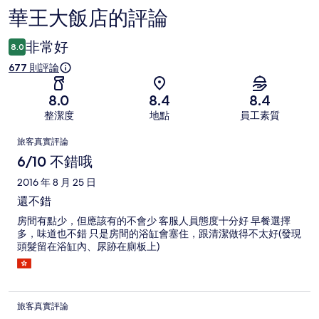
華王大飯店的評論
評
論
非常好
8.0
677 則評論
8.0
8.4
8.4
整潔度
地點
員工素質
評
旅客真實評論
論
6/10 不錯哦
2016 年 8 月 25 日
還不錯
房間有點少，但應該有的不會少 客服人員態度十分好 早餐選擇
多，味道也不錯 只是房間的浴缸會塞住，跟清潔做得不太好(發現
頭髮留在浴缸內、尿跡在廁板上)
旅客真實評論