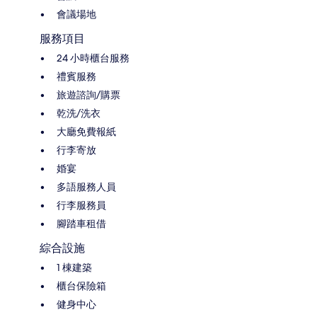
會議場地
服務項目
24 小時櫃台服務
禮賓服務
旅遊諮詢/購票
乾洗/洗衣
大廳免費報紙
行李寄放
婚宴
多語服務人員
行李服務員
腳踏車租借
綜合設施
1 棟建築
櫃台保險箱
健身中心