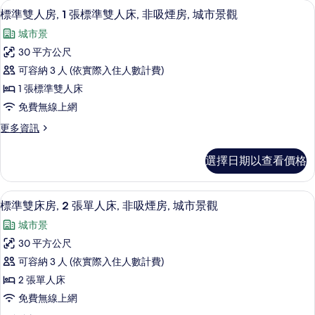
高級寢具、羽絨被、客房內保險箱、書
顯
4
的
標準雙人房, 1 張標準雙人床, 非吸煙房, 城市景觀
示
詳
城市景
情
標
30 平方公尺
準
可容納 3 人 (依實際入住人數計費)
雙
1 張標準雙人床
人
免費無線上網
房,
更
更多資訊
1
多
張
標
選擇日期以查看價格
準
標
雙
準
人
高級寢具、羽絨被、客房內保險箱、書
顯
1
房,
雙
標準雙床房, 2 張單人床, 非吸煙房, 城市景觀
示
1
人
城市景
張
標
床,
標
30 平方公尺
準
準
非
可容納 3 人 (依實際入住人數計費)
雙
雙
吸
人
2 張單人床
床
床,
煙
免費無線上網
非
房,