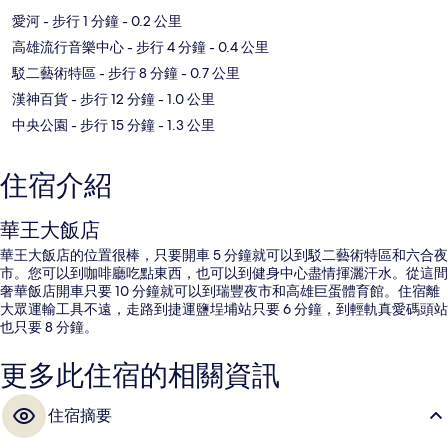
愛河
- 步行 1 分鐘
- 0.2 公里
高雄流行音樂中心
- 步行 4 分鐘
- 0.4 公里
駁二藝術特區
- 步行 8 分鐘
- 0.7 公里
漢神百貨
- 步行 12 分鐘
- 1.0 公里
中央公園
- 步行 15 分鐘
- 1.3 公里
住宿介紹
華王大飯店
華王大飯店的位置很棒，只要開車 5 分鐘就可以到駁二藝術特區和六合夜
市。您可以到咖啡廳吃點東西，也可以到健身中心盡情揮灑汗水。從這間
奢華飯店開車只要 10 分鐘就可以到瑞豐夜市和高雄巨蛋體育館。住宿離
大眾運輸工具不遠，走路到捷運鹽埕埔站只要 6 分鐘，到輕軌真愛碼頭站
也只要 8 分鐘。
更多此住宿的相關資訊
住宿摘要