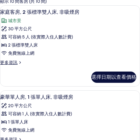
的
顯示 10 間客房 (共 10 間)
客
家庭客房, 2 張標準雙人床, 非吸煙房 |
顯
7
家庭客房, 2 張標準雙人床, 非吸煙房
房
示
篩
城市景
家
選
30 平方公尺
庭
條
可容納 5 人 (依實際入住人數計費)
客
件
2 張標準雙人床
房,
免費無線上網
2
更
更多資訊
張
多
標
家
選擇日期以查看價格
庭
準
客
雙
房,
豪華單人房, 1 張單人床, 非吸煙房 
顯
10
2
人
豪華單人房, 1 張單人床, 非吸煙房
示
張
床,
20 平方公尺
標
豪
非
準
可容納 1 人 (依實際入住人數計費)
華
雙
吸
1 張單人床
人
單
煙
床,
免費無線上網
人
非
房
更
更多資訊