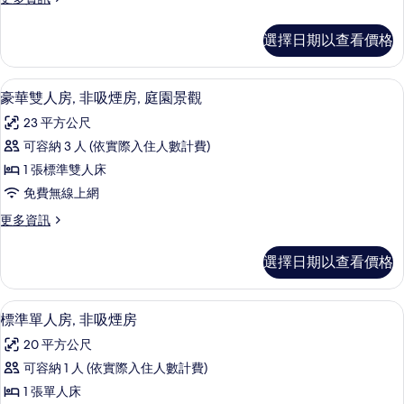
吸
房,
多
的
煙
1
豪
房
所
選擇日期以查看價格
華
張
的
有
單
詳
單
人
情
相
豪華雙人房, 非吸煙房, 庭園景觀 | 
顯
10
房,
人
豪華雙人房, 非吸煙房, 庭園景觀
片
示
1
床,
23 平方公尺
張
豪
非
單
可容納 3 人 (依實際入住人數計費)
華
人
吸
1 張標準雙人床
床,
雙
煙
非
免費無線上網
人
吸
房
更
更多資訊
煙
房,
多
的
房
非
豪
的
所
選擇日期以查看價格
華
詳
吸
有
雙
情
煙
人
相
標準單人房, 非吸煙房 | 高級寢具、
顯
6
房,
標準單人房, 非吸煙房
房,
片
示
非
庭
20 平方公尺
吸
標
煙
園
可容納 1 人 (依實際入住人數計費)
準
房,
景
1 張單人床
庭