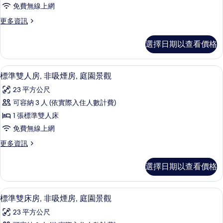
單
園
觀
免費無線上網
人
景
的
更
更多資訊
觀
房,
多
所
的
非
標
詳
選擇日期以查看價格
有
準
情
吸
單
相
煙
人
標準雙人房, 非吸煙房, 庭園景觀 | 
顯
片
5
房,
標準雙人房, 非吸煙房, 庭園景觀
房
示
非
的
23 平方公尺
吸
標
煙
所
可容納 3 人 (依實際入住人數計費)
準
房
有
1 張標準雙人床
的
雙
詳
相
免費無線上網
人
情
片
更
更多資訊
房,
多
非
標
選擇日期以查看價格
準
吸
雙
煙
人
高級寢具、羽絨被、客房內保險箱、書
顯
5
房,
標準雙床房, 非吸煙房, 庭園景觀
房,
示
非
庭
23 平方公尺
吸
標