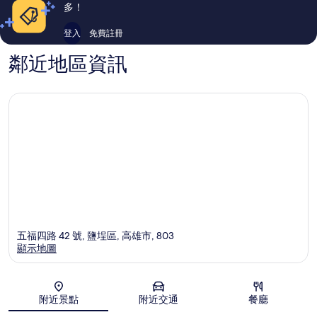
論
論
多！
登入
免費註冊
鄰近地區資訊
五福四路 42 號, 鹽埕區, 高雄市, 803
顯示地圖
地圖
附近景點
附近交通
餐廳