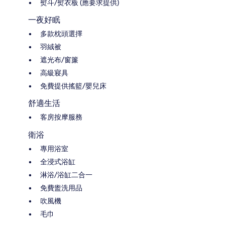
熨斗/熨衣板 (應要求提供)
一夜好眠
多款枕頭選擇
羽絨被
遮光布/窗簾
高級寢具
免費提供搖籃/嬰兒床
舒適生活
客房按摩服務
衛浴
專用浴室
全浸式浴缸
淋浴/浴缸二合一
免費盥洗用品
吹風機
毛巾