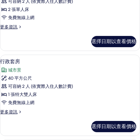
煙
園
可容納 2 人 (依實際入住人數計費)
準
房,
景
2 張單人床
庭
雙
園
觀
免費無線上網
床
景
的
更
更多資訊
觀
房,
多
所
的
非
標
詳
選擇日期以查看價格
有
準
情
吸
雙
相
煙
床
行政套房 | 高級寢具、羽絨被、客房內
顯
片
24
房,
行政套房
房,
示
非
庭
城市景
吸
行
煙
園
40 平方公尺
政
房,
景
可容納 2 人 (依實際入住人數計費)
庭
套
園
觀
1 張特大雙人床
房
景
的
免費無線上網
觀
的
所
的
更
更多資訊
所
詳
多
有
情
有
行
選擇日期以查看價格
相
政
相
套
片
片
房