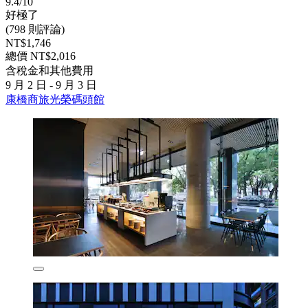
9.4/10
好極了
(798 則評論)
NT$1,746
總價 NT$2,016
含稅金和其他費用
9 月 2 日 - 9 月 3 日
康橋商旅光榮碼頭館