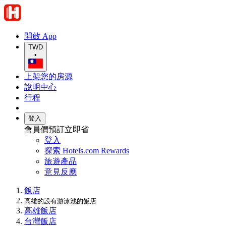
開啟 App
TWD
•
上架您的房源
說明中心
行程
登入
會員價預訂立即省
登入
探索 Hotels.com Rewards
旅遊產品
意見反應
飯店
高雄的設有游泳池的飯店
高雄飯店
台灣飯店