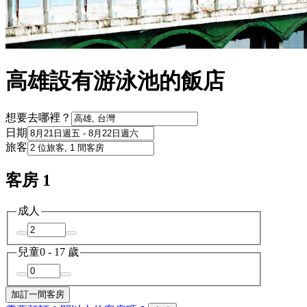
高雄設有游泳池的飯店
想要去哪裡？
日期
旅客
客房 1
成人
兒童
0 - 17 歲
加訂一間客房