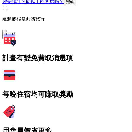
需要預訂 9 間以上的客房嗎？
完成
這趟旅程是商務旅行
搜尋
計畫有變免費取消選項
每晚住宿均可賺取獎勵
用會員價省更多