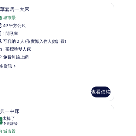
光布/窗簾、熨斗/熨衣板
豪華套房一大床 | 客房內保險箱、書桌、遮光
顯
9
華套房一大床
示
城市景
豪
49 平方公尺
華
1 間臥室
套
可容納 2 人 (依實際入住人數計費)
房
1 張標準雙人床
一
免費無線上網
大
多資訊
床
的
所
查看價格
有
相
遮光布/窗簾、熨斗/熨衣板
經典一中床 | 客房內保險箱、書桌、遮光布/窗
顯
片
7
典一中床
示
太棒了
0
9.0 分，滿分 10 分
經
(19
19 則評論
則
典
城市景