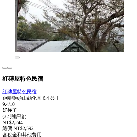
紅磚屋特色民宿
紅磚屋特色民宿
距離獅頭山勸化堂 6.4 公里
9.4/10
好極了
(32 則評論)
NT$2,244
總價 NT$2,592
含稅金和其他費用