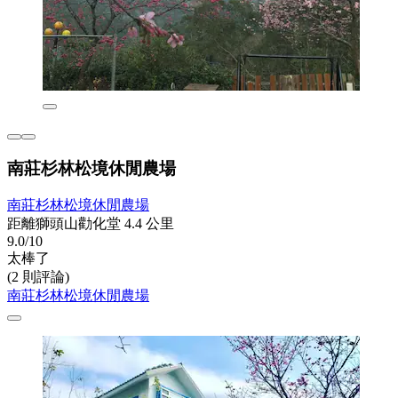
南莊杉林松境休閒農場
南莊杉林松境休閒農場
距離獅頭山勸化堂 4.4 公里
9.0/10
太棒了
(2 則評論)
南莊杉林松境休閒農場