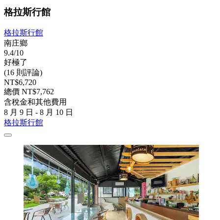
格拉斯行館
格拉斯行館
南庄鄉
9.4/10
好極了
(16 則評論)
NT$6,720
總價 NT$7,762
含稅金和其他費用
8 月 9 日 - 8 月 10 日
格拉斯行館