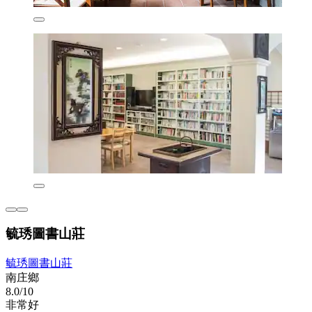
毓琇圖書山莊
毓琇圖書山莊
南庄鄉
8.0/10
非常好