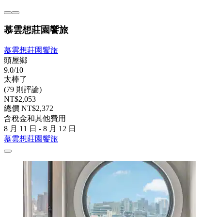
慕雲想莊園饗旅
慕雲想莊園饗旅
頭屋鄉
9.0/10
太棒了
(79 則評論)
NT$2,053
總價 NT$2,372
含稅金和其他費用
8 月 11 日 - 8 月 12 日
慕雲想莊園饗旅