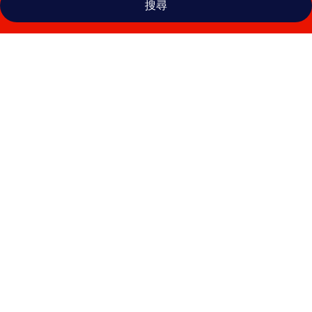
搜尋
以
琳
文
旅
的
相