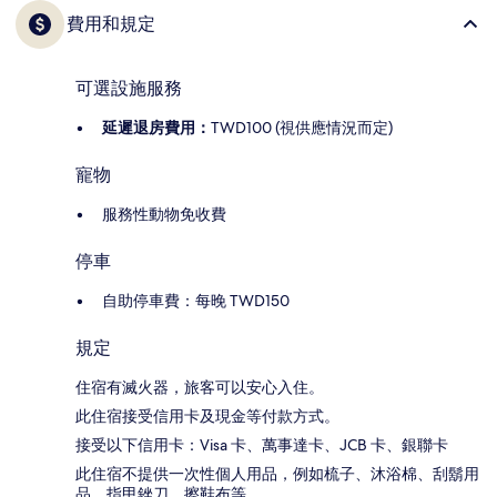
費用和規定
可選設施服務
延遲退房費用：
TWD100 (視供應情況而定)
寵物
服務性動物免收費
停車
自助停車費：每晚 TWD150
規定
住宿有滅火器，旅客可以安心入住。
此住宿接受信用卡及現金等付款方式。
接受以下信用卡：Visa 卡、萬事達卡、JCB 卡、銀聯卡
此住宿不提供一次性個人用品，例如梳子、沐浴棉、刮鬍用
品、指甲銼刀、擦鞋布等。