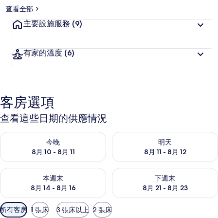
查看全部
主要設施服務
(9)
有家的溫度
(6)
客房選項
查看這些日期的供應情況
查看今晚 (8月 10 - 8月 11) 的供應情況
查看明天 (8月 11 - 8月 12) 
今晚
明天
8月 10 - 8月 11
8月 11 - 8月 12
查看本週末 (8月 14 - 8月 16) 的供應情況
查看下週末 (8月 21 - 8月 23
本週末
下週末
8月 14 - 8月 16
8月 21 - 8月 23
可
所有客房
1 張床
3 張床以上
2 張床
用