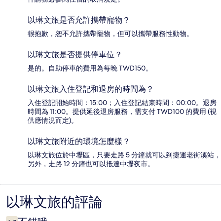
以琳文旅是否允許攜帶寵物？
很抱歉，恕不允許攜帶寵物，但可以攜帶服務性動物。
以琳文旅是否提供停車位？
是的。自助停車的費用為每晚 TWD150。
以琳文旅入住登記和退房的時間為？
入住登記開始時間：15:00；入住登記結束時間：00:00。退房
時間為 11:00。提供延後退房服務，需支付 TWD100 的費用 (視
供應情況而定)。
以琳文旅附近的環境怎麼樣？
以琳文旅位於中壢區，只要走路 5 分鐘就可以到捷運老街溪站，
另外，走路 12 分鐘也可以抵達中壢夜市。
以琳文旅的評論
評
論