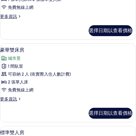
五
免費無線上網
人
更
更多資訊
房
多
的
家
選擇日期以查看價格
庭
所
五
有
人
豪華雙床房 | 免費無線上網、床單
顯
6
房
豪華雙床房
相
示
的
片
城市景
詳
豪
情
1 間臥室
華
可容納 2 人 (依實際入住人數計費)
雙
2 張單人床
床
免費無線上網
房
更
更多資訊
的
多
所
豪
選擇日期以查看價格
華
有
雙
相
床
標準雙人房 | 免費無線上網、床單
顯
8
房
標準雙人房
片