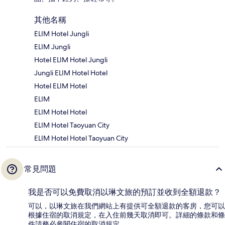
其他名稱
ELIM Hotel Jungli
ELIM Jungli
Hotel ELIM Hotel Jungli
Jungli ELIM Hotel Hotel
Hotel ELIM Hotel
ELIM
ELIM Hotel Hotel
ELIM Hotel Taoyuan City
ELIM Hotel Hotel Taoyuan City
常見問題
我是否可以免費取消以琳文旅的預訂並收到全額退款？
可以，以琳文旅在我們網站上有提供可全額退款的客房，您可以
根據住宿的取消規定，在入住前幾天取消即可。詳細的條款和條
件請務必參閱住宿的取消規定。