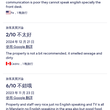
communication is poor they cannot speak english specially the
front desk.
Fe，1 晚旅行
旅客真實評論
2/10 不太好
2024 年 12 月 21 日
使用 Google 翻譯
The property is not a bit recommended, it smelled sewage and
dirty
Cedric，1 晚旅行
旅客真實評論
6/10 不錯哦
2023 年 11 月 23 日
使用 Google 翻譯
Property and staff very nice just no English speaking and TV is all
in Mandarin no English speaking in the area also but good food.