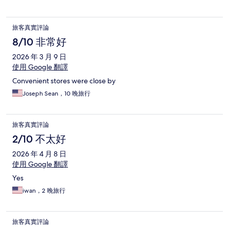
旅客真實評論
8/10 非常好
2026 年 3 月 9 日
使用 Google 翻譯
Convenient stores were close by
Joseph Sean，10 晚旅行
旅客真實評論
2/10 不太好
2026 年 4 月 8 日
使用 Google 翻譯
Yes
iwan，2 晚旅行
旅客真實評論