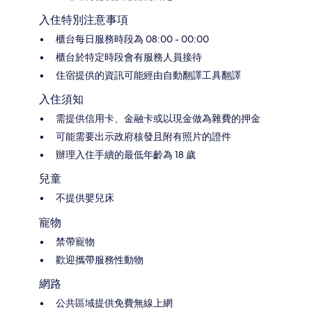
入住特別注意事項
櫃台每日服務時段為 08:00 - 00:00
櫃台於特定時段會有服務人員接待
住宿提供的資訊可能經由自動翻譯工具翻譯
入住須知
需提供信用卡、金融卡或以現金做為雜費的押金
可能需要出示政府核發且附有照片的證件
辦理入住手續的最低年齡為 18 歲
兒童
不提供嬰兒床
寵物
禁帶寵物
歡迎攜帶服務性動物
網路
公共區域提供免費無線上網