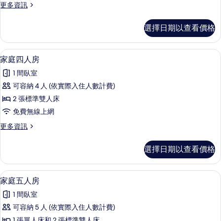
更
更多資訊
房,
多
無
經
選擇日期以查看價格
濟
窗
雙
戶
人
家庭四人房 | 免費無線上網、床單
顯
12
房,
家庭四人房
的
示
無
所
1 間臥室
窗
家
戶
有
可容納 4 人 (依實際入住人數計費)
庭
的
相
2 張標準雙人床
詳
四
情
片
免費無線上網
人
更
更多資訊
房
多
的
家
選擇日期以查看價格
庭
所
四
有
人
家庭五人房 | 免費無線上網、床單
顯
11
房
家庭五人房
相
示
的
片
1 間臥室
詳
家
情
可容納 5 人 (依實際入住人數計費)
庭
1 張單人床和 2 張標準雙人床