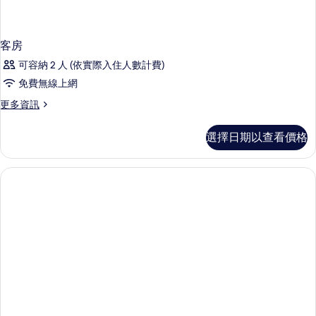
客房
可容納 2 人 (依實際入住人數計費)
免費無線上網
更
更多資訊
多
客
選擇日期以查看價格
房
的
詳
情