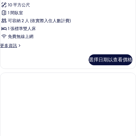
示
的
10 平方公尺
詳
標
情
1 間臥室
準
可容納 2 人 (依實際入住人數計費)
雙
1 張標準雙人床
人
免費無線上網
房
更
更多資訊
的
多
所
標
選擇日期以查看價格
準
有
雙
相
人
房
片
的
詳
情