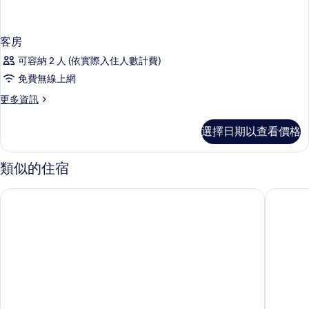
客房
可容納 2 人 (依實際入住人數計費)
免費無線上網
更
更多資訊
多
客
選擇日期以查看價格
房
的
詳
類似的住宿
情
夢境×旅
A22 微旅